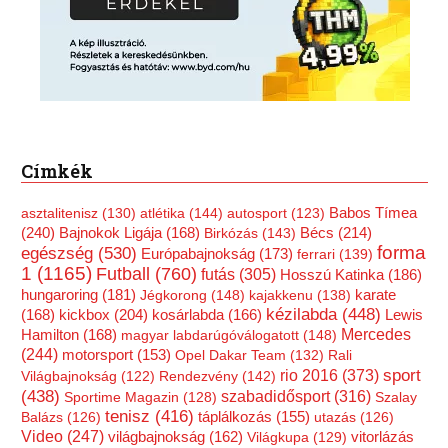
Címkék
Babos Tímea
asztalitenisz
(130)
atlétika
(144)
autosport
(123)
(240)
Bécs
(214)
Bajnokok Ligája
(168)
Birkózás
(143)
forma
egészség
(530)
Európabajnokság
(173)
ferrari
(139)
1
(1165)
Futball
(760)
futás
(305)
Hosszú Katinka
(186)
hungaroring
(181)
Jégkorong
(148)
kajakkenu
(138)
karate
kézilabda
(448)
kickbox
(204)
(168)
kosárlabda
(166)
Lewis
Mercedes
Hamilton
(168)
magyar labdarúgóválogatott
(148)
(244)
motorsport
(153)
Opel Dakar Team
(132)
Rali
rio 2016
(373)
sport
Világbajnokság
(122)
Rendezvény
(142)
(438)
szabadidősport
(316)
Sportime Magazin
(128)
Szalay
tenisz
(416)
Balázs
(126)
táplálkozás
(155)
utazás
(126)
Video
(247)
vitorlázás
világbajnokság
(162)
Világkupa
(129)