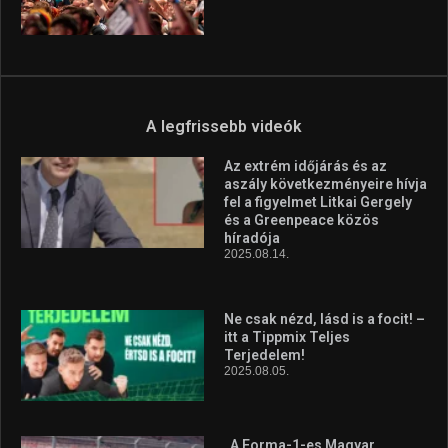
A legfrissebb videók
Az extrém időjárás és az
aszály következményeire hívja
fel a figyelmet Litkai Gergely
és a Greenpeace közös
híradója
2025.08.14.
Ne csak nézd, lásd is a focit! –
itt a Tippmix Teljes
Terjedelem!
2025.08.05.
„A Forma-1-es Magyar