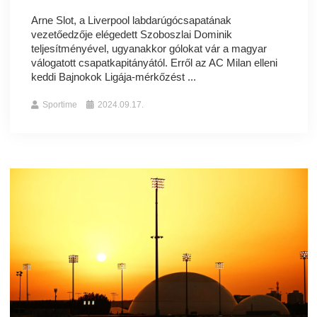
Arne Slot, a Liverpool labdarúgócsapatának
vezetőedzője elégedett Szoboszlai Dominik
teljesítményével, ugyanakkor gólokat vár a magyar
válogatott csapatkapitányától. Erről az AC Milan elleni
keddi Bajnokok Ligája-mérkőzést ...
Sportime
2024.09.17.