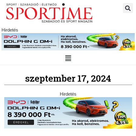
Skip
to
content
Hirdetés
Main
Menu
szeptember 17, 2024
Hirdetés