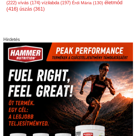
életmód
(222)
vízilabda
(197)
vívás
(174)
Érdi Mária
(130)
(416)
úszás
(361)
Hirdetés