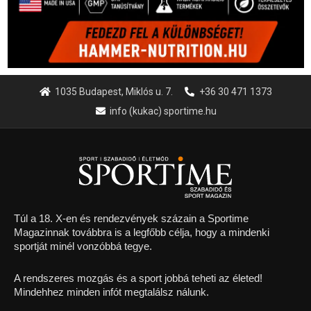
1035 Budapest, Miklós u. 7.
+36 30 471 1373
info (kukac) sportime.hu
Túl a 18. X-en és rendezvények százain a Sportime
Magazinnak továbbra is a legfőbb célja, hogy a mindenki
sportját minél vonzóbbá tegye.
A rendszeres mozgás és a sport jobbá teheti az életed!
Mindehhez minden infót megtalálsz nálunk.