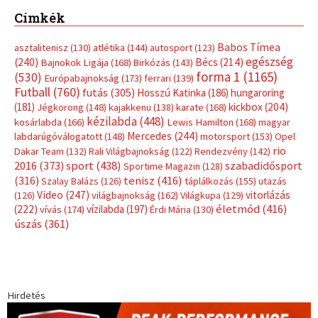
Címkék
Babos Tímea
asztalitenisz
(130)
atlétika
(144)
autosport
(123)
egészség
(240)
Bécs
(214)
Bajnokok Ligája
(168)
Birkózás
(143)
forma 1
(1165)
(530)
Európabajnokság
(173)
ferrari
(139)
Futball
(760)
futás
(305)
Hosszú Katinka
(186)
hungaroring
(181)
kickbox
(204)
Jégkorong
(148)
kajakkenu
(138)
karate
(168)
kézilabda
(448)
kosárlabda
(166)
Lewis Hamilton
(168)
magyar