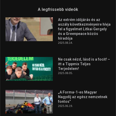
az Európa-kupán
2026.08.05.
Molnár Martin újabb dobogót
szerzett, már második a brit
Forma–3 tabelláján a
silverstone-i hétvége után
2026.08.04.
A legfrissebb videók
Az extrém időjárás és az
aszály következményeire hívja
fel a figyelmet Litkai Gergely
és a Greenpeace közös
híradója
2025.08.14.