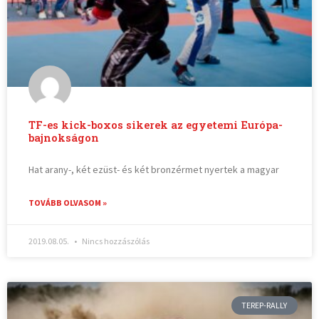
TF-es kick-boxos sikerek az egyetemi Európa-
bajnokságon
Hat arany-, két ezüst- és két bronzérmet nyertek a magyar
TOVÁBB OLVASOM »
2019.08.05.
Nincs hozzászólás
TEREP-RALLY