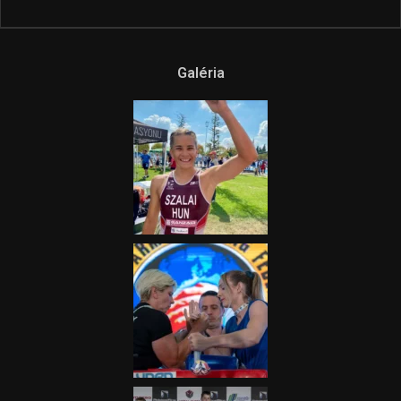
Ne csak nézd, lásd is a focit! –
itt a Tippmix Teljes
Terjedelem!
2025.08.05.
„A Forma-1-es Magyar
Nagydíj az egész nemzetnek
fontos”
2025.06.19.
Galéria