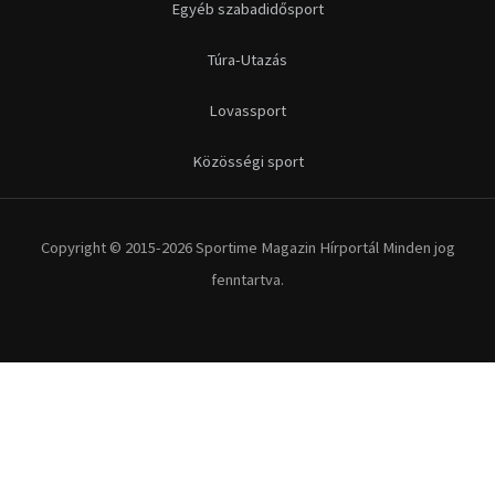
Futás
Kerékpár
Extrém Sportok
Fitnesz
Egyéb szabadidősport
Túra-Utazás
Lovassport
Közösségi sport