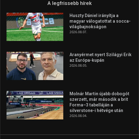
Túl a 18. X-en és rendezvények százain a Sportime Magazinnak
továbbra is a legfőbb célja, hogy a mindenki sportját minél
vonzóbbá tegye.
A rendszeres mozgás és a sport jobbá teheti az életed! Mindehhez
minden infót megtalálsz nálunk.
A legfrissebb hírek
Huszty Dániel irányítja a
magyar válogatottat a socca-
világbajnokságon
2026.08.07.
Aranyérmet nyert Szilágyi Erik