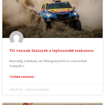
Túl vannak Szalayék a leghosszabb szakaszon
Nem elég a kánikula, de féltengelytörést is szenvedtek
Szalayék a
TOVÁBB OLVASOM »
2016.07.18.
Nincs hozzászólás