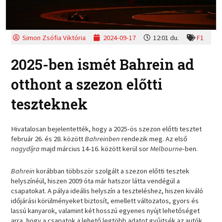
Simon Zsófia Viktória
2024-09-17
12:01 du.
F1
2025-ben ismét Bahrein ad
otthont a szezon előtti
teszteknek
Hivatalosan bejelentették, hogy a 2025-ös szezon előtti tesztet
február 26. és 28. között
Bahreinben
rendezik meg. Az első
nagydíjra
majd március 14-16. között kerül sor
Melbourne
-ben.
Bahrein
korábban többször szolgált a szezon előtti tesztek
helyszínéül, hiszen 2009 óta már hatszor látta vendégül a
csapatokat. A pálya ideális helyszín a teszteléshez, hiszen kiváló
időjárási körülményeket biztosít, emellett változatos, gyors és
lassú kanyarok, valamint két hosszú egyenes nyújt lehetőséget
arra, hogy a csapatok a lehető legtöbb adatot gyűjtsék az autók