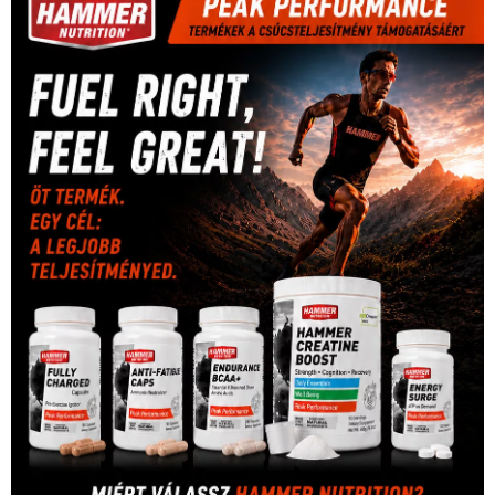
Mercedes
(244)
labdarúgóválogatott
(148)
motorsport
(153)
Opel
rio
Dakar Team
(132)
Rali Világbajnokság
(122)
Rendezvény
(142)
sport
(438)
2016
(373)
szabadidősport
Sportime Magazin
(128)
(316)
tenisz
(416)
Szalay Balázs
(126)
táplálkozás
(155)
utazás
Video
(247)
vitorlázás
(126)
világbajnokság
(162)
Világkupa
(129)
életmód
(416)
(222)
vívás
(174)
vízilabda
(197)
Érdi Mária
(130)
úszás
(361)
Hirdetés