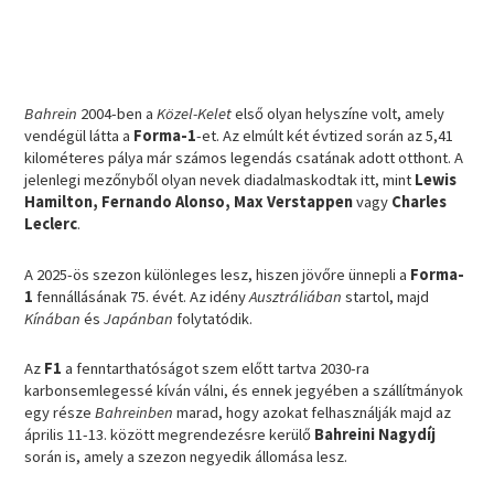
Bahrein
2004-ben a
Közel-Kelet
első olyan helyszíne volt, amely
vendégül látta a
Forma-1
-et. Az elmúlt két évtized során az 5,41
kilométeres pálya már számos legendás csatának adott otthont. A
jelenlegi mezőnyből olyan nevek diadalmaskodtak itt, mint
Lewis
Hamilton, Fernando Alonso, Max Verstappen
vagy
Charles
Leclerc
.
A 2025-ös szezon különleges lesz, hiszen jövőre ünnepli a
Forma-
1
fennállásának 75. évét. Az idény
Ausztráliában
startol, majd
Kínában
és
Japánban
folytatódik.
Az
F1
a fenntarthatóságot szem előtt tartva 2030-ra
karbonsemlegessé kíván válni, és ennek jegyében a szállítmányok
egy része
Bahreinben
marad, hogy azokat felhasználják majd az
április 11-13. között megrendezésre kerülő
Bahreini Nagydíj
során is, amely a szezon negyedik állomása lesz.