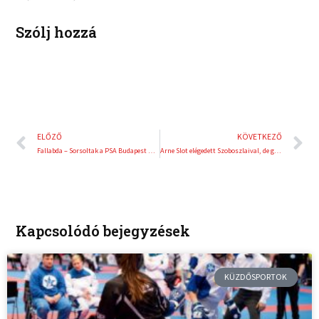
n
s
t
Szólj hozzá
Előző
K
ELŐZŐ
KÖVETKEZŐ
Fallabda – Sorsoltak a PSA Budapest Openre!
Arne Slot elégedett Szoboszlaival, de gólokat vár tőle
Kapcsolódó bejegyzések
KÜZDŐSPORTOK