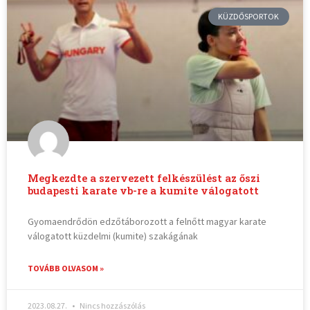
KÜZDŐSPORTOK
Megkezdte a szervezett felkészülést az őszi
budapesti karate vb-re a kumite válogatott
Gyomaendrődön edzőtáborozott a felnőtt magyar karate
válogatott küzdelmi (kumite) szakágának
TOVÁBB OLVASOM »
2023.08.27.
Nincs hozzászólás