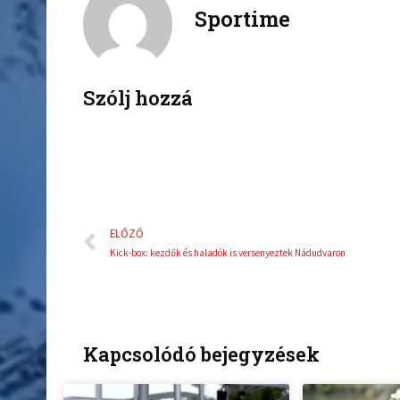
Sportime
e
t
b
t
o
e
o
r
k
Szólj hozzá
Előző
ELŐZŐ
Kick-box: kezdők és haladók is versenyeztek Nádudvaron
Kapcsolódó bejegyzések