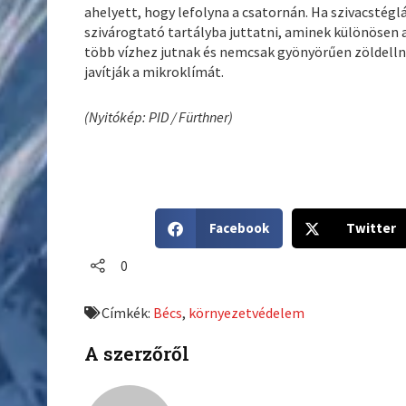
ahelyett, hogy lefolyna a csatornán. Ha szivacstég
szivárogtató tartályba juttatni, aminek különösen a
több vízhez jutnak és nemcsak gyönyörűen zöldelln
javítják a mikroklímát.
(Nyitókép: PID / Fürthner)
S
S
Facebook
Twitter
h
h
a
a
0
r
r
e
e
Címkék:
Bécs
,
környezetvédelem
o
o
n
n
A szerzőről
f
t
a
w
c
i