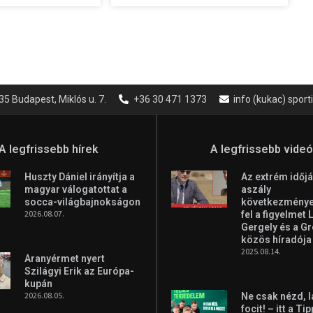
35 Budapest, Miklós u. 7.
+36 30 471 1373
info (kukac) spor
A legfrissebb hírek
A legfrissebb vide
Huszty Dániel irányítja a
Az extrém időjá
magyar válogatottat a
aszály
socca-világbajnokságon
következményei
2026.08.07.
fel a figyelmet 
Gergely és a G
közös híradója
2025.08.14.
Aranyérmet nyert
Szilágyi Erik az Európa-
kupán
2026.08.05.
Ne csak nézd, l
focit! – itt a Ti