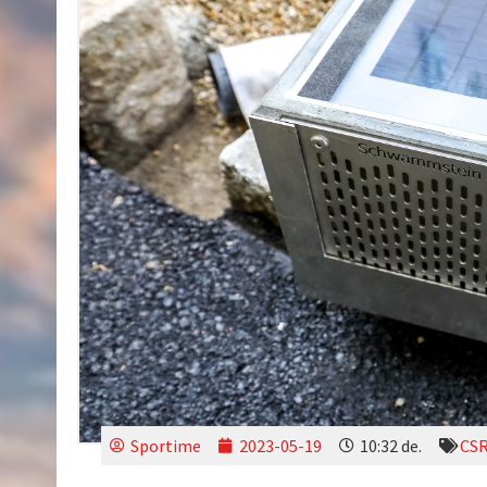
Sportime
2023-05-19
10:32 de.
CS