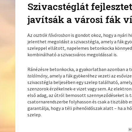
Szivacstéglát fejleszt
javítsák a városi fák v
Az
osztrák fővárosban
is gondot okoz, hogy a nyári h
jelenthet megoldást a szivacstégla, amely a fák gyök
szeleppel ellátott, napelemes betonkocka könnyedé
kombinálható a szivacsváros megoldással is.
Ránézésre betonkocka, a gyakorlatban azonban a túl
találmány
, amely a fák gyökeréhez vezeti az esőviz
szivacstégla beljesében egy szelep található, amely
szenzorok érzékelnek-e vizet vagy sem. Az elektronik
első adag, az útról bemosott szennyeződéseket is
csatornarendszerbe folyhasson és csak a tisztább e
garantálja, hogy a téli pihenőidőszak alatt – ha a hő
szelep.
H