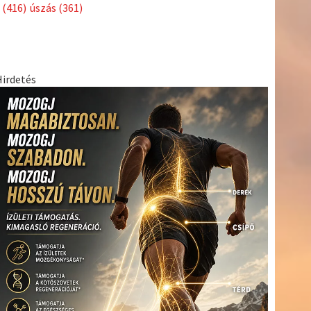
Címkék
Babos
asztalitenisz
(130)
atlétika
(144)
autosport
(123)
Tímea
(240)
Bécs
(214)
Bajnokok Ligája
(168)
Birkózás
(143)
egészség
(530)
Európabajnokság
(173)
ferrari
(139)
forma 1
(1165)
Futball
(760)
futás
(305)
Hosszú
Katinka
(186)
hungaroring
(181)
Jégkorong
(148)
kajakkenu
kézilabda
kickbox
(204)
(138)
karate
(168)
kosárlabda
(166)
(448)
Lewis Hamilton
(168)
magyar labdarúgóválogatott
(148)
Mercedes
(244)
motorsport
(153)
Opel Dakar Team
(132)
Rali
sport
rio 2016
(373)
Világbajnokság
(122)
Rendezvény
(142)
(438)
szabadidősport
(316)
Sportime Magazin
(128)
Szalay
tenisz
(416)
Balázs
(126)
táplálkozás
(155)
utazás
(126)
Video
(247)
vitorlázás
világbajnokság
(162)
Világkupa
(129)
életmód
(222)
vívás
(174)
vízilabda
(197)
Érdi Mária
(130)