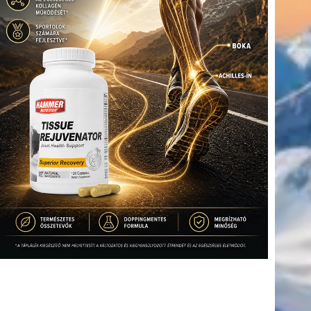
(416)
úszás
(361)
Hirdetés