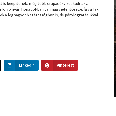
lát is beépítenek, még több csapadékvizet tudnak a
 forró nyári hónapokban van nagy jelentősége. Így a fák
ek a legnagyobb szárazságban is, de párologtatásukkal
S
S
Linkedin
Pinterest
h
h
a
a
r
r
e
e
o
o
n
n
l
p
i
i
n
n