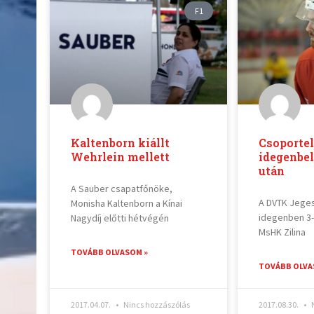
F1
Kaltenborn kiállt
Csoporte
Wehrlein mellett
idegenbe
után
A Sauber csapatfőnöke,
A DVTK Jege
Monisha Kaltenborn a Kínai
idegenben 3-
Nagydíj előtti hétvégén
MsHK Zilina
TOVÁBB OLVASOM »
TOVÁBB OLVA
2017.04.07.
Nincs hozzászólás
2017.08.30.
N