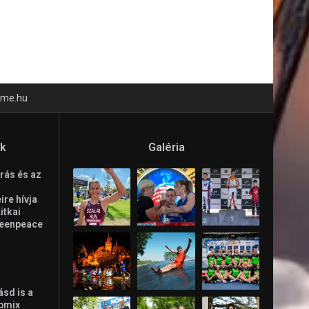
time.hu
ók
Galéria
rás és az
re hívja
Litkai
reenpeace
ásd is a
ppmix