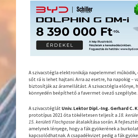
A szivacstégla elektronikája napelemmel működik, ez
sőt rá is lehet hajtani. Arra az esetre, ha napokig 
biztosítják az áramellátást. A szivacstégla előnye, 
könnyedén beépíthető a favermet övező szegélybe.
A szivacstéglát
Univ. Lektor Dipl.-Ing. Gerhard C. 
prototípus 2021 óta tökéletesen teljesít a
18. kerül
15. kerületi Flachgasse
átalakítása során. A fejleszt
amelynek lényege, hogy a fák gyökerének a burkolat 
kapcsolódhatnak. A csapadékvizet pedig a fák gyöker