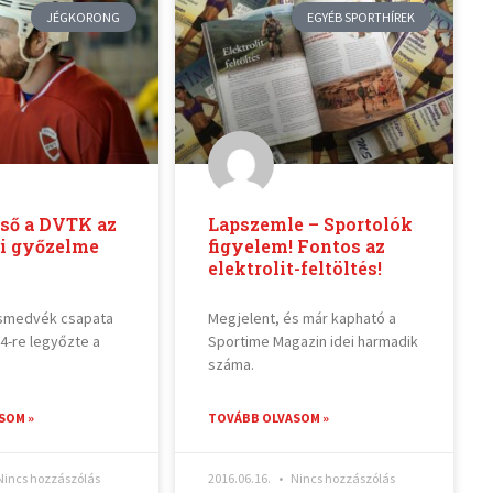
JÉGKORONG
EGYÉB SPORTHÍREK
lső a DVTK az
Lapszemle – Sportolók
li győzelme
figyelem! Fontos az
elektrolit-feltöltés!
smedvék csapata
Megjelent, és már kapható a
4-re legyőzte a
Sportime Magazin idei harmadik
száma.
SOM »
TOVÁBB OLVASOM »
incs hozzászólás
2016.06.16.
Nincs hozzászólás