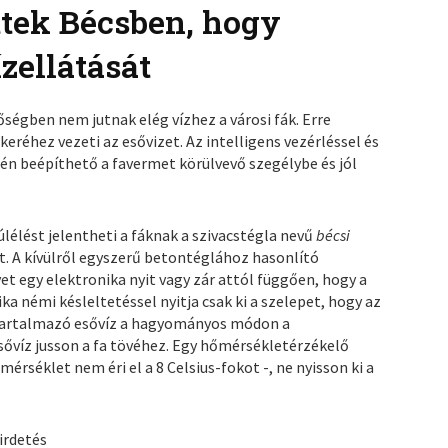
ettek Bécsben, hogy
ízellátását
őségben nem jutnak elég vízhez a városi fák. Erre
eréhez vezeti az esővizet. Az intelligens vezérléssel és
n beépíthető a favermet körülvevő szegélybe és jól
élést jelentheti a fáknak a szivacstégla nevű
bécsi
et. A kívülről egyszerű betontéglához hasonlító
et egy elektronika nyit vagy zár attól függően, hogy a
a némi késleltetéssel nyitja csak ki a szelepet, hogy az
 tartalmazó esővíz a hagyományos módon a
sővíz jusson a fa tövéhez. Egy hőmérsékletérzékelő
mérséklet nem éri el a 8 Celsius-fokot -, ne nyisson ki a
irdetés