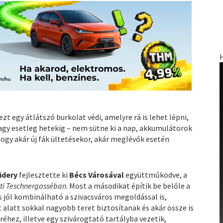
t egy átlátszó burkolat védi, amelyre rá is lehet lépni,
– vagy esetleg hetekig – nem sütne ki a nap, akkumulátorok
hogy akár új fák ültetésekor, akár meglévők esetén
Kidery
fejlesztette ki
Bécs Városával
együttműködve, a
eti Teschnergasséban
. Most a másodikat építik be belőle a
és jól kombinálható a szivacsváros megoldással is,
alatt sokkal nagyobb teret biztosítanak és akár össze is
éhez, illetve egy szivárogtató tartályba vezetik,