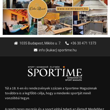
1035 Budapest, Miklós u. 7.
+36 30 471 1373
info (kukac) sportime.hu
Túl a 18. X-en és rendezvények százain a Sportime Magazinnak
továbbra is a legfőbb célja, hogy a mindenki sportját minél
vonzóbbá tegye.
A rendszeres mozgás és a sport jobbá teheti az életed! Mindehhez