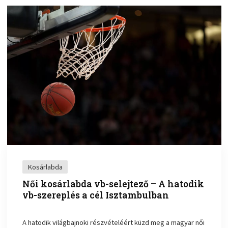
Kosárlabda
Női kosárlabda vb-selejtező – A hatodik
vb-szereplés a cél Isztambulban
A hatodik világbajnoki részvételéért küzd meg a magyar női