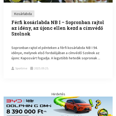
Kosárlabda
Férfi kosárlabda NB I – Sopronban rajtol
az idény, az újonc ellen kezd a címvédő
Szolnok
Sopronban rajtol el pénteken a férfi kosárlabda NB I 94.
idénye, melynek első fordulójában a címvédő Szolnok az
újonc Kaposvárt fogadja. A legutóbb hetedik soproniak ...
Sportime
2025.09.25.
Hirdetés