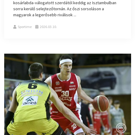
kosárlabda-válogatott szerdától keddig az Isztambulban
sorra kerülő selejtezőtornán. Az őszi sorsoláson a
magyarok a legerősebb riválisok ...
Sportime
2026.03.10.