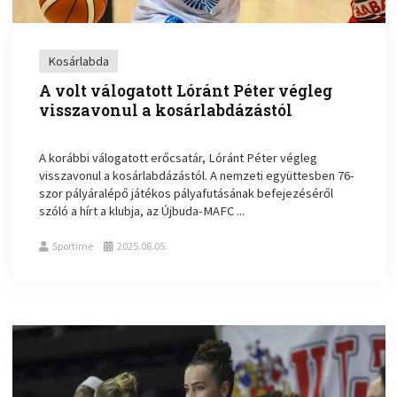
Kosárlabda
A volt válogatott Lóránt Péter végleg
visszavonul a kosárlabdázástól
A korábbi válogatott erőcsatár, Lóránt Péter végleg
visszavonul a kosárlabdázástól. A nemzeti együttesben 76-
szor pályáralépő játékos pályafutásának befejezéséről
szóló a hírt a klubja, az Újbuda-MAFC ...
Sportime
2025.08.05.