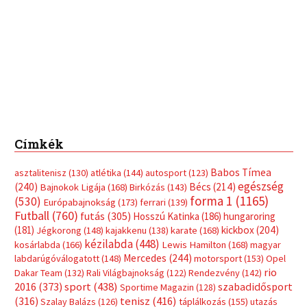
Címkék
Babos Tímea
asztalitenisz
(130)
atlétika
(144)
autosport
(123)
egészség
(240)
Bécs
(214)
Bajnokok Ligája
(168)
Birkózás
(143)
forma 1
(1165)
(530)
Európabajnokság
(173)
ferrari
(139)
Futball
(760)
futás
(305)
Hosszú Katinka
(186)
hungaroring
(181)
kickbox
(204)
Jégkorong
(148)
kajakkenu
(138)
karate
(168)
kézilabda
(448)
kosárlabda
(166)
Lewis Hamilton
(168)
magyar
Mercedes
(244)
labdarúgóválogatott
(148)
motorsport
(153)
Opel
rio
Dakar Team
(132)
Rali Világbajnokság
(122)
Rendezvény
(142)
sport
(438)
2016
(373)
szabadidősport
Sportime Magazin
(128)
(316)
tenisz
(416)
Szalay Balázs
(126)
táplálkozás
(155)
utazás