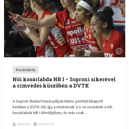
Kosárlabda
Női kosárlabda NB I – Soproni sikerével
a címvédés küszöbén a DVTK
A Sopron Basket hazai pályán kilenc ponttal kikapott
kedden a DVTK-tól, így a miskolciak 2-1-re vezetnek a női
kosárlabda NB I döntőjében, és már csak ...
Sportime
2025.04.23.