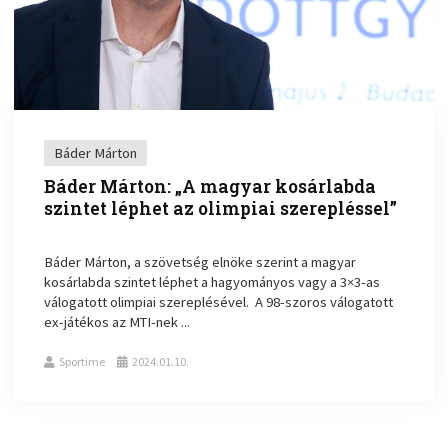
Báder Márton
Báder Márton: „A magyar kosárlabda
szintet léphet az olimpiai szerepléssel”
Báder Márton, a szövetség elnöke szerint a magyar
kosárlabda szintet léphet a hagyományos vagy a 3×3-as
válogatott olimpiai szereplésével. A 98-szoros válogatott
ex-játékos az MTI-nek ...
Sportime
2024.01.10.