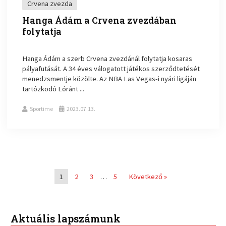
Crvena zvezda
Hanga Ádám a Crvena zvezdában
folytatja
Hanga Ádám a szerb Crvena zvezdánál folytatja kosaras
pályafutását. A 34 éves válogatott játékos szerződtetését
menedzsmentje közölte. Az NBA Las Vegas-i nyári ligáján
tartózkodó Lóránt ...
Sportime
2023.07.13.
1
2
3
…
5
Következő »
Aktuális lapszámunk