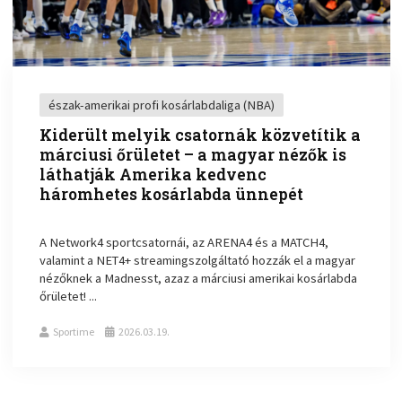
észak-amerikai profi kosárlabdaliga (NBA)
Kiderült melyik csatornák közvetítik a
márciusi őrületet – a magyar nézők is
láthatják Amerika kedvenc
háromhetes kosárlabda ünnepét
A Network4 sportcsatornái, az ARENA4 és a MATCH4,
valamint a NET4+ streamingszolgáltató hozzák el a magyar
nézőknek a Madnesst, azaz a márciusi amerikai kosárlabda
őrületet! ...
Sportime
2026.03.19.