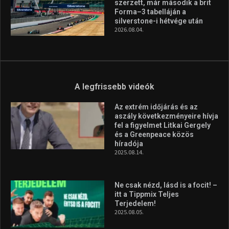
szerzett, már második a brit
Forma–3 tabelláján a
silverstone-i hétvége után
2026.08.04.
A legfrissebb videók
Az extrém időjárás és az
aszály következményeire hívja
fel a figyelmet Litkai Gergely
és a Greenpeace közös
híradója
2025.08.14.
Ne csak nézd, lásd is a focit! –
itt a Tippmix Teljes
Terjedelem!
2025.08.05.