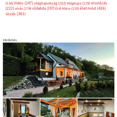
Video
(247)
vitorlázás
(126)
világbajnokság
(162)
Világkupa
(129)
életmód
(416)
(222)
vívás
(174)
vízilabda
(197)
Érdi Mária
(130)
úszás
(361)
Hirdetés