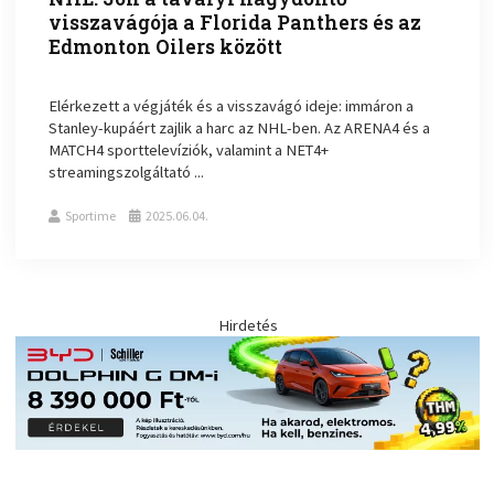
visszavágója a Florida Panthers és az
Edmonton Oilers között
Elérkezett a végjáték és a visszavágó ideje: immáron a
Stanley-kupáért zajlik a harc az NHL-ben. Az ARENA4 és a
MATCH4 sporttelevíziók, valamint a NET4+
streamingszolgáltató ...
Sportime
2025.06.04.
Hirdetés