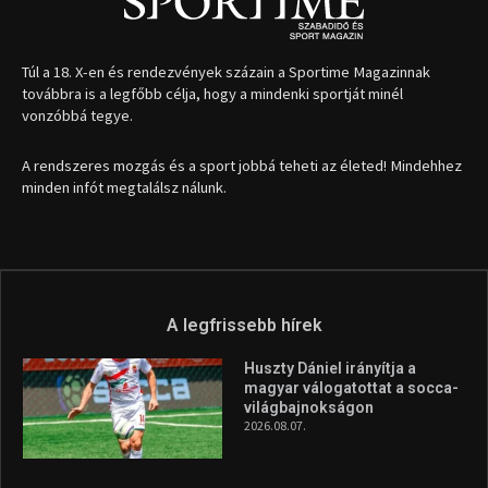
Túl a 18. X-en és rendezvények százain a Sportime Magazinnak
továbbra is a legfőbb célja, hogy a mindenki sportját minél
vonzóbbá tegye.
A rendszeres mozgás és a sport jobbá teheti az életed! Mindehhez
minden infót megtalálsz nálunk.
A legfrissebb hírek
Huszty Dániel irányítja a
magyar válogatottat a socca-
világbajnokságon
2026.08.07.