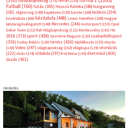
forma 1
(1165)
(530)
Európabajnokság
(173)
ferrari
(139)
Futball
(760)
futás
(305)
Hosszú Katinka
(186)
hungaroring
(181)
kickbox
(204)
Jégkorong
(148)
kajakkenu
(138)
karate
(168)
kézilabda
(448)
kosárlabda
(166)
Lewis Hamilton
(168)
magyar
Mercedes
(244)
labdarúgóválogatott
(148)
motorsport
(153)
Opel
rio
Dakar Team
(132)
Rali Világbajnokság
(122)
Rendezvény
(142)
sport
(438)
2016
(373)
szabadidősport
Sportime Magazin
(128)
(316)
tenisz
(416)
Szalay Balázs
(126)
táplálkozás
(155)
utazás
Video
(247)
vitorlázás
(126)
világbajnokság
(162)
Világkupa
(129)
életmód
(416)
(222)
vívás
(174)
vízilabda
(197)
Érdi Mária
(130)
úszás
(361)
Hirdetés