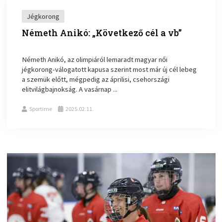
Jégkorong
Németh Anikó: „Következő cél a vb”
Németh Anikó, az olimpiáról lemaradt magyar női
jégkorong-válogatott kapusa szerint most már új cél lebeg
a szemük előtt, mégpedig az áprilisi, csehországi
elitvilágbajnokság. A vasárnap ...
Sportime
2025.02.11.