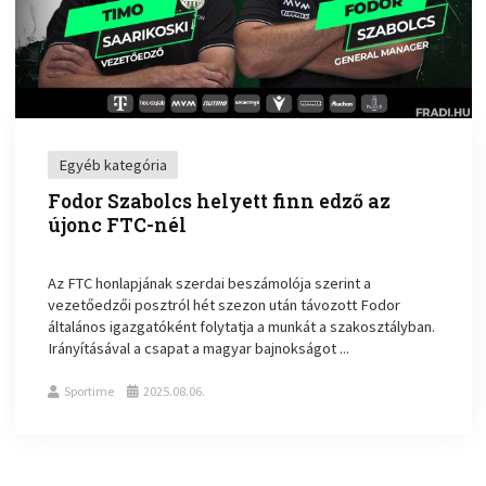
Egyéb kategória
Fodor Szabolcs helyett finn edző az
újonc FTC-nél
Az FTC honlapjának szerdai beszámolója szerint a
vezetőedzői posztról hét szezon után távozott Fodor
általános igazgatóként folytatja a munkát a szakosztályban.
Irányításával a csapat a magyar bajnokságot ...
Sportime
2025.08.06.