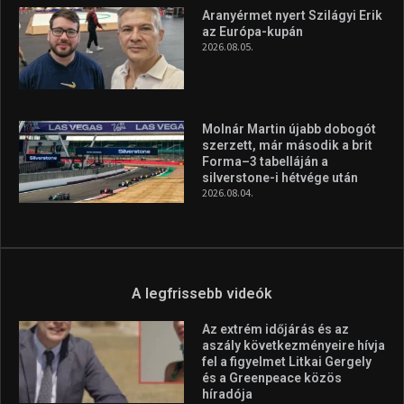
Aranyérmet nyert Szilágyi Erik
az Európa-kupán
2026.08.05.
Molnár Martin újabb dobogót
szerzett, már második a brit
Forma–3 tabelláján a
silverstone-i hétvége után
2026.08.04.
A legfrissebb videók
Az extrém időjárás és az
aszály következményeire hívja
fel a figyelmet Litkai Gergely
és a Greenpeace közös
híradója