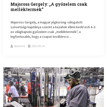
Majoross Gergely: „A győzelem csak
melléktermék”
Majoross Gergely, a magyar jégkorong-válogatott
szövetségi kapitánya szerint a kazahok elleni kedd esti 4-2-
es világbajnoki győzelem csak „melléktermék”, a
legfontosabb, hogy a csapat továbbra is ...
Sportime
2025.05.14.