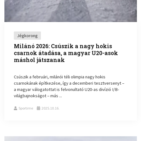
Jégkorong
Milánó 2026: Csúszik a nagy hokis
csarnok átadása, a magyar U20-asok
máshol játszanak
Csúszik a februári, milánói téli olimpia nagy hokis
csarnokának építkezése, így a decemberi tesztversenyt –
a magyar válogatottat is felvonultató U20-as divízió I/B-
világbajnokságot – más ...
Sportime
2025.10.16.