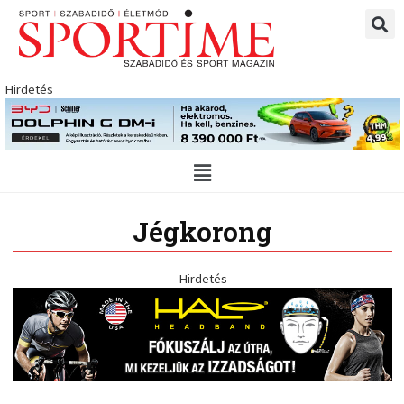
Skip
to
content
Hirdetés
Main
Menu
Jégkorong
Hirdetés