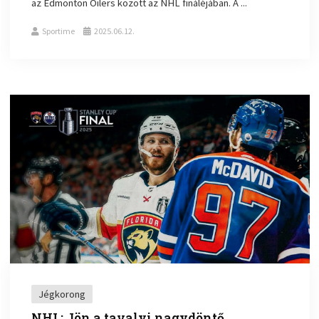
az Edmonton Oilers között az NHL fináléjában. A ...
Sportime
2025.06.12.
Jégkorong
NHL: Jön a tavalyi nagydöntő