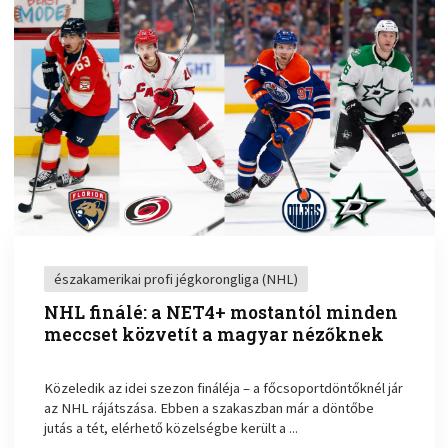
északamerikai profi jégkorongliga (NHL)
NHL finálé: a NET4+ mostantól minden
meccset közvetít a magyar nézőknek
Közeledik az idei szezon fináléja – a főcsoportdöntőknél jár
az NHL rájátszása. Ebben a szakaszban már a döntőbe
jutás a tét, elérhető közelségbe került a ...