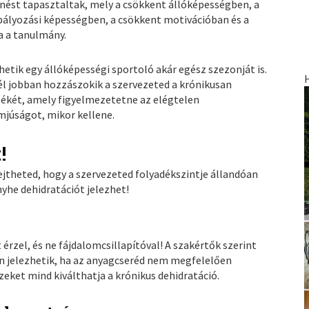
enést tapasztaltak, mely a csökkent állóképességben, a
lyozási képességben, a csökkent motivációban és a
a a tanulmány.
etik egy állóképességi sportoló akár egész szezonját is.
l jobban hozzászokik a szervezeted a krónikusan
rzékét, amely figyelmezetetne az elégtelen
mjúságot, mikor kellene.
!
jtheted, hogy a szervezeted folyadékszintje állandóan
nyhe dehidratációt jelezhet!
 érzel, és ne fájdalomcsillapítóval! A szakértők szerint
n jelezhetik, ha az anyagcseréd nem megfelelően
zeket mind kiválthatja a krónikus dehidratáció.