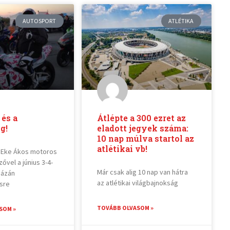
AUTOSPORT
ATLÉTIKA
és a
Átlépte a 300 ezret az
g!
eladott jegyek száma:
10 nap múlva startol az
atlétikai vb!
 Eke Ákos motoros
vel a június 3-4-
Már csak alig 10 nap van hátra
házán
az atlétikai világbajnokság
sre
TOVÁBB OLVASOM »
SOM »