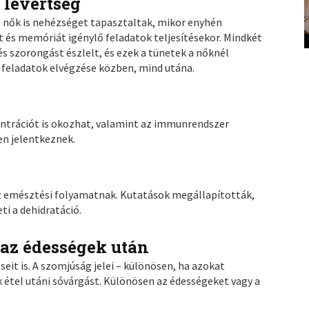
 levertség
és nők is nehézséget tapasztaltak, mikor enyhén
t és memóriát igénylő feladatok teljesítésekor. Mindkét
 szorongást észlelt, és ezek a tünetek a nőknél
 feladatok elvégzése közben, mind utána.
trációt is okozhat, valamint az immunrendszer
en jelentkeznek.
az emésztési folyamatnak. Kutatások megállapították,
ti a dehidratáció.
g az édességek után
seit is. A szomjúság jelei – különösen, ha azokat
 étel utáni sóvárgást. Különösen az édességeket vagy a