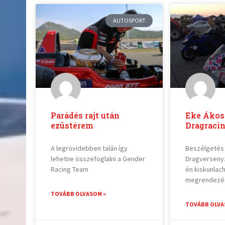
AUTOSPORT
Parádés rajt után
Eke Ákos 
ezüstérem
Dragracin
A legrövidebben talán így
Beszélgetés
lehetne összefoglalni a Gender
Dragversenyző
Racing Team
én kiskunlac
megrendezé
TOVÁBB OLVASOM »
TOVÁBB OLVA