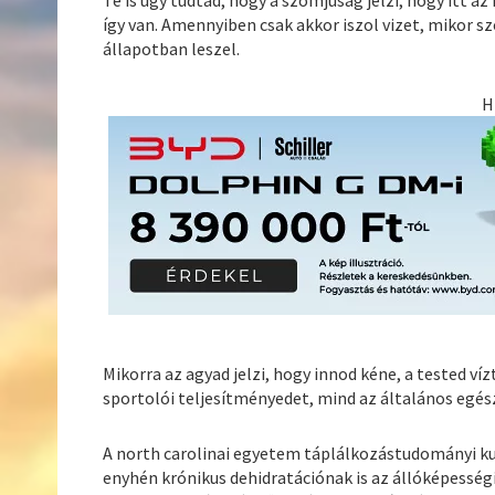
így van. Amennyiben csak akkor iszol vizet, mikor 
állapotban leszel.
H
Mikorra az agyad jelzi, hogy innod kéne, a tested v
sportolói teljesítményedet, mind az általános egés
A north carolinai egyetem táplálkozástudományi ku
enyhén krónikus dehidratációnak is az állóképessé