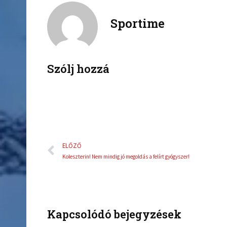
c
i
Sportime
e
t
b
t
o
e
o
r
k
Szólj hozzá
Előző
ELŐZŐ
Koleszterin! Nem mindig jó megoldás a felírt gyógyszer!
Kapcsolódó bejegyzések