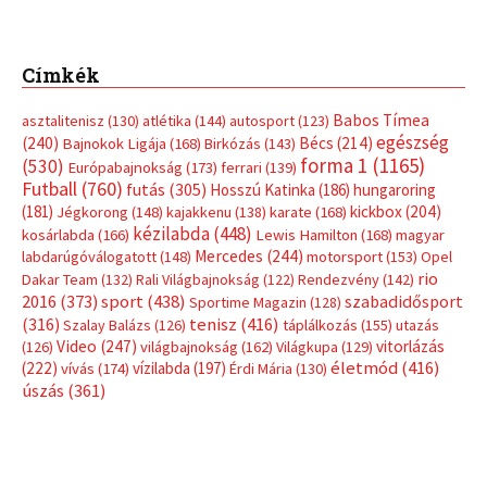
Címkék
Babos Tímea
asztalitenisz
(130)
atlétika
(144)
autosport
(123)
egészség
(240)
Bécs
(214)
Bajnokok Ligája
(168)
Birkózás
(143)
forma 1
(1165)
(530)
Európabajnokság
(173)
ferrari
(139)
Futball
(760)
futás
(305)
Hosszú Katinka
(186)
hungaroring
(181)
kickbox
(204)
Jégkorong
(148)
kajakkenu
(138)
karate
(168)
kézilabda
(448)
kosárlabda
(166)
Lewis Hamilton
(168)
magyar
Mercedes
(244)
labdarúgóválogatott
(148)
motorsport
(153)
Opel
rio
Dakar Team
(132)
Rali Világbajnokság
(122)
Rendezvény
(142)
sport
(438)
2016
(373)
szabadidősport
Sportime Magazin
(128)
(316)
tenisz
(416)
Szalay Balázs
(126)
táplálkozás
(155)
utazás
Video
(247)
vitorlázás
(126)
világbajnokság
(162)
Világkupa
(129)
életmód
(416)
(222)
vívás
(174)
vízilabda
(197)
Érdi Mária
(130)
úszás
(361)