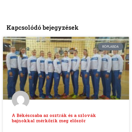
Kapcsolódó bejegyzések
RÖPLABDA
A Békéscsaba az osztrák és a szlovák
bajnokkal mérkőzik meg először