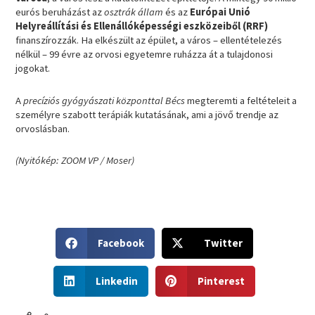
eurós beruházást az
osztrák állam
és az
Európai Unió
Helyreállítási és Ellenállóképességi eszközeiből (RRF)
finanszírozzák. Ha elkészült az épület, a város – ellentételezés
nélkül – 99 évre az orvosi egyetemre ruházza át a tulajdonosi
jogokat.
A
precíziós gyógyászati központtal Bécs
megteremti a feltételeit a
személyre szabott terápiák kutatásának, ami a jövő trendje az
orvoslásban.
(Nyitókép: ZOOM VP / Moser)
S
S
Facebook
Twitter
h
h
a
a
S
S
r
r
Linkedin
Pinterest
h
h
e
e
a
a
o
o
r
r