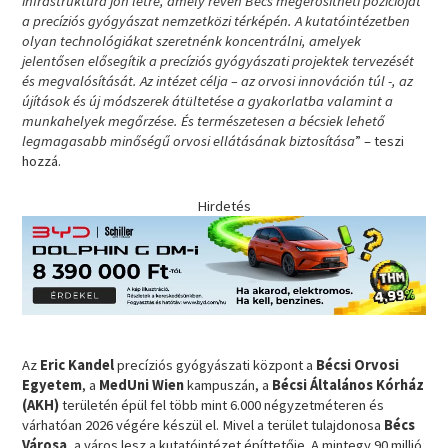
infrastruktúra jön létre, amely révén Bécs megerősítheti pozícióját
a precíziós gyógyászat nemzetközi térképén. A kutatóintézetben
olyan technológiákat szeretnénk koncentrálni, amelyek
jelentősen elősegítik a precíziós gyógyászati projektek tervezését
és megvalósítását. Az intézet célja – az orvosi innováción túl -, az
újítások és új módszerek átültetése a gyakorlatba valamint a
munkahelyek megőrzése. És természetesen a bécsiek lehető
legmagasabb minőségű orvosi ellátásának biztosítása
” – teszi
hozzá.
Hirdetés
Az
Eric Kandel
precíziós gyógyászati központ a
Bécsi Orvosi
Egyetem
, a
MedUni Wien
kampuszán, a
Bécsi Általános Kórház
(AKH)
területén épül fel több mint 6.000 négyzetméteren és
várhatóan 2026 végére készül el. Mivel a terület tulajdonosa
Bécs
Városa
, a város lesz a kutatóintézet építtetője. A mintegy 90 millió