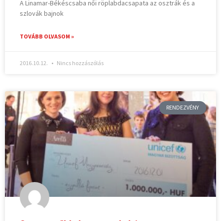
A Linamar-Békéscsaba női röplabdacsapata az osztrák és a
szlovák bajnok
TOVÁBB OLVASOM »
2016.10.12.
Nincs hozzászólás
RENDEZVÉNY