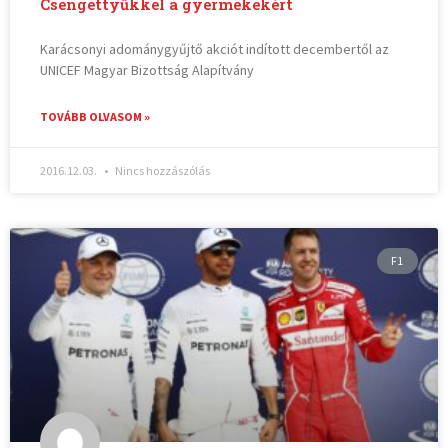
Csengettyűkkel a gyermekekért
Karácsonyi adománygyűjtő akciót indított decembertől az
UNICEF Magyar Bizottság Alapítvány
TOVÁBB OLVASOM »
2016.12.03.
Nincs hozzászólás
F1