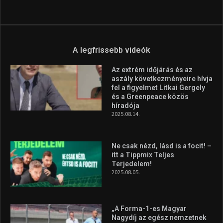
A legfrissebb videók
Az extrém időjárás és az
aszály következményeire hívja
fel a figyelmet Litkai Gergely
és a Greenpeace közös
híradója
2025.08.14.
Ne csak nézd, lásd is a focit! –
itt a Tippmix Teljes
Terjedelem!
2025.08.05.
„A Forma-1-es Magyar
Nagydíj az egész nemzetnek