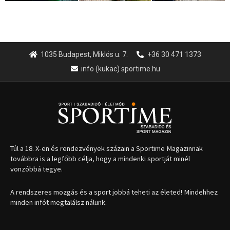
1035 Budapest, Miklós u. 7.
+36 30 471 1373
info (kukac) sportime.hu
Túl a 18. X-en és rendezvények százain a Sportime Magazinnak
továbbra is a legfőbb célja, hogy a mindenki sportját minél
vonzóbbá tegye.
A rendszeres mozgás és a sport jobbá teheti az életed! Mindehhez
minden infót megtalálsz nálunk.