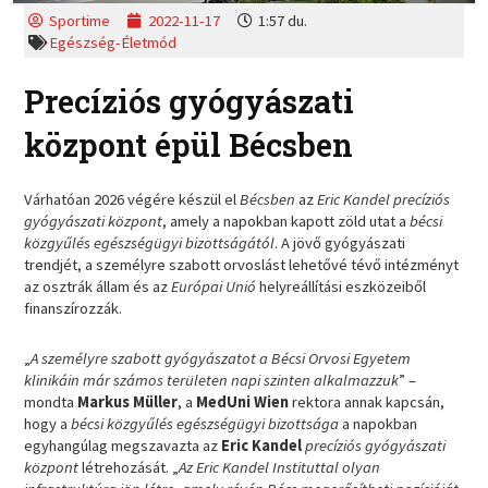
Sportime
2022-11-17
1:57 du.
Egészség-Életmód
Precíziós gyógyászati
központ épül Bécsben
Várhatóan 2026 végére készül el
Bécsben
az
Eric Kandel precíziós
gyógyászati központ
, amely a napokban kapott zöld utat a
bécsi
közgyűlés egészségügyi bizottságától
. A jövő gyógyászati
trendjét, a személyre szabott orvoslást lehetővé tévő intézményt
az osztrák állam és az
Európai Unió
helyreállítási eszközeiből
finanszírozzák.
„
A személyre szabott gyógyászatot a Bécsi Orvosi Egyetem
klinikáin már számos területen napi szinten alkalmazzuk
” –
mondta
Markus Müller
, a
MedUni Wien
rektora annak kapcsán,
hogy a
bécsi közgyűlés egészségügyi bizottsága
a napokban
egyhangúlag megszavazta az
Eric Kandel
precíziós gyógyászati
központ
létrehozását. „
Az Eric Kandel Instituttal olyan