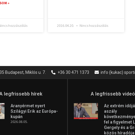
SOM »
incs hozzászólás
2016.04.20.
Nincs hozzászólás
35 Budapest, Miklós u. 7.
+36 30 471 1373
info (kukac) spor
A legfrissebb hírek
A legfrissebb vide
Aranyérmet nyert
Az extrém időjá
Szilágyi Erik az Európa-
aszály
kupán
következményei
2026.08.05.
fel a figyelmet 
Gergely és a G
közös híradója