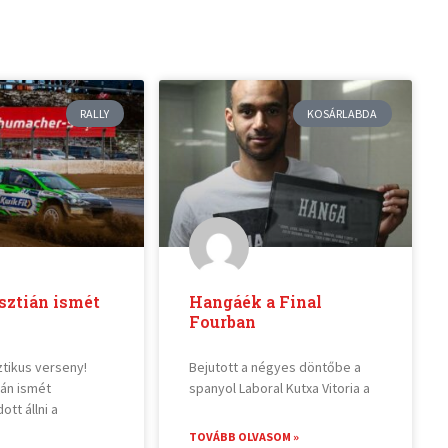
RALLY
KOSÁRLABDA
sztián ismét
Hangáék a Final
Fourban
ztikus verseny!
Bejutott a négyes döntőbe a
ián ismét
spanyol Laboral Kutxa Vitoria a
tt állni a
TOVÁBB OLVASOM »