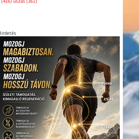
(416)
úszás
(361)
Hirdetés