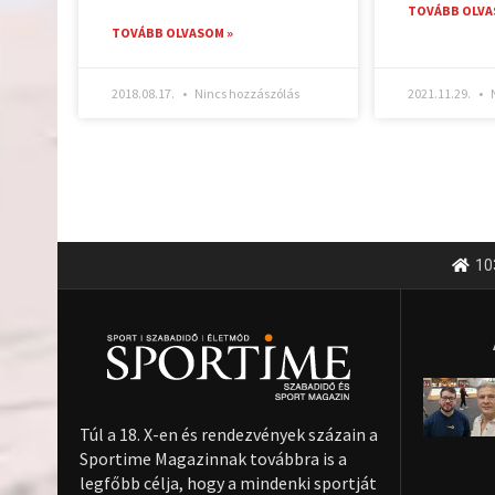
TOVÁBB OLVA
TOVÁBB OLVASOM »
2018.08.17.
Nincs hozzászólás
2021.11.29.
N
10
Túl a 18. X-en és rendezvények százain a
Sportime Magazinnak továbbra is a
legfőbb célja, hogy a mindenki sportját