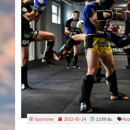
Sportime
2022-05-24
12:09 du.
Küz