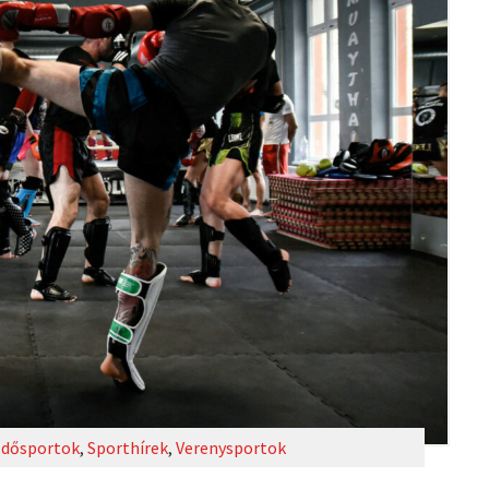
dősportok
,
Sporthírek
,
Verenysportok