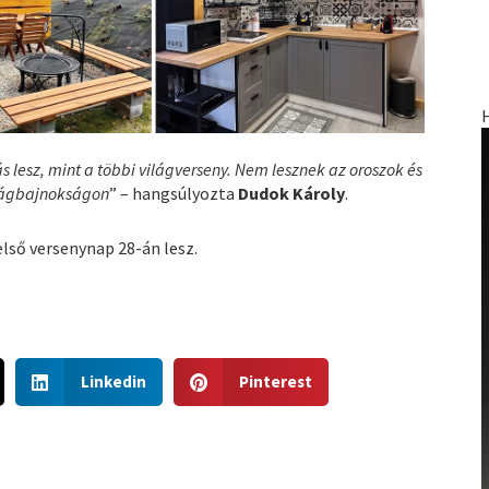
lesz, mint a többi világverseny. Nem lesznek az oroszok és
ilágbajnokságon
” – hangsúlyozta
Dudok Károly
.
 első versenynap 28-án lesz.
S
S
Linkedin
Pinterest
h
h
a
a
r
r
e
e
o
o