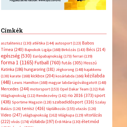
Címkék
Babos
asztalitenisz
(130)
atlétika
(144)
autosport
(123)
Tímea
(240)
Bécs
(214)
Bajnokok Ligája
(168)
Birkózás
(143)
egészség
(530)
Európabajnokság
(173)
ferrari
(139)
forma 1
(1165)
Futball
(760)
futás
(305)
Hosszú
Katinka
(186)
hungaroring
(181)
Jégkorong
(148)
kajakkenu
kézilabda
kickbox
(204)
(138)
karate
(168)
kosárlabda
(166)
(448)
Lewis Hamilton
(168)
magyar labdarúgóválogatott
(148)
Mercedes
(244)
motorsport
(153)
Opel Dakar Team
(132)
Rali
sport
rio 2016
(373)
Világbajnokság
(122)
Rendezvény
(142)
(438)
szabadidősport
(316)
Sportime Magazin
(128)
Szalay
tenisz
(416)
Balázs
(126)
táplálkozás
(155)
utazás
(126)
Video
(247)
vitorlázás
világbajnokság
(162)
Világkupa
(129)
életmód
(222)
vívás
(174)
vízilabda
(197)
Érdi Mária
(130)