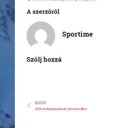
n
n
A szerzőről
f
t
a
w
c
i
Sportime
e
t
b
t
o
e
o
r
k
Szólj hozzá
Előző
ELŐZŐ
2035-re demenciabarát város lesz Bécs