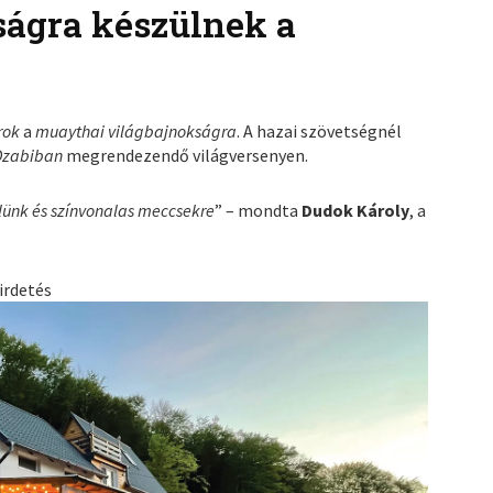
ágra készülnek a
rok
a
muaythai világbajnokságra
. A hazai szövetségnél
Dzabiban
megrendezendő világversenyen.
lünk és színvonalas meccsekre
” – mondta
Dudok Károly
, a
irdetés