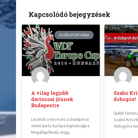
Kapcsolódó bejegyzések
EGYÉB SPORTHÍREK
A világ legjobb
Szabó Kri
dartsosai jönnek
dobogós!
Budapestre
Újabb fantas
Lezárult a nevezés a budapesti
Szabó Kriszt
steel darts Európa-bajnokságra.
dobogóra tudo
Megállapítható, hogy