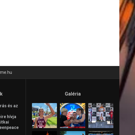
time.hu
ók
Galéria
rás és az
re hívja
Litkai
reenpeace