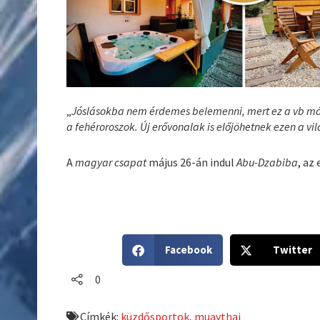
„
Jóslásokba nem érdemes belemenni, mert ez a vb más 
a fehéroroszok. Új erővonalak is előjöhetnek ezen a v
A
magyar csapat
május 26-án indul
Abu-Dzabiba
, az
S
S
Facebook
Twitter
h
h
a
a
0
r
r
e
e
Címkék:
küzdősportok
,
muaythai
o
o