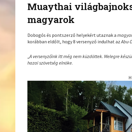
Muaythai világbajnoks
magyarok
Dobogós és pontszerző helyekért utaznak a
magya
korábban eldőlt, hogy 8 versenyző indulhat az
Abu-
„
A versenyzőink itt még nem küzdöttek. Melegre készü
hazai szövetség elnöke
.
H