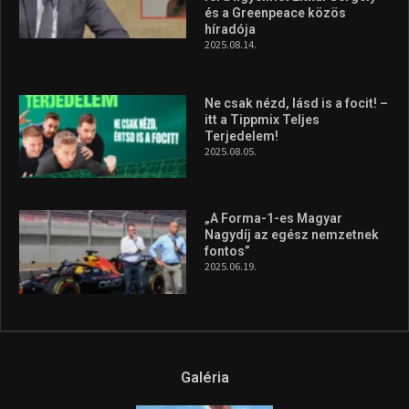
Megvan a magyar négyes a
Hungarian Darts Trophyra
2026.07.31.
A legfrissebb videók
Az extrém időjárás és az
aszály következményeire hívja
fel a figyelmet Litkai Gergely
és a Greenpeace közös
híradója
2025.08.14.
Ne csak nézd, lásd is a focit! –
itt a Tippmix Teljes
Terjedelem!
2025.08.05.