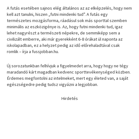
A futás esetében sajnos elég általános az az elképzelés, hogy nem
kell azt tanulni, hiszen „futni mindenki tud”. A futás egy
természetes mozgásforma, ráadásul sok más sporttal szemben
minimális az eszközigénye is. Az, hogy futni mindenki tud, igaz
lehet nagyrészt a természeti népekre, de semmiképp sem a
civilizált emberre, aki már gyerekként 6-8 órákat ül naponta az
iskolapadban, ez a helyzet pedig az idő előrehaladtával csak
romlik – írja a fussjobban.hu.
Új sorozatunkban felhívjuk a figyelmedet arra, hogy hogy ne tégy
maradandó kárt magadban kedvenc sporttevékenységed közben.
Érdemes megfontolni az intelmeket, mert egy életed van, a saját
egészségedre pedig tudsz vigyázni a legjobban.
Hirdetés