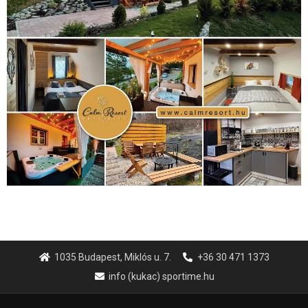
úszás
(361)
Hirdetés