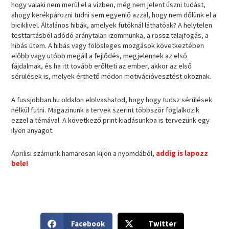
hogy valaki nem merül el a vízben, még nem jelent úszni tudást,
ahogy kerékpározni tudni sem egyenlő azzal, hogy nem dőlünk el a
biciklivel. Általános hibák, amelyek futóknál láthatóak? A helytelen
testtartásból adódó aránytalan izommunka, a rossz talajfogás, a
hibás ütem. A hibás vagy fölösleges mozgások következtében
előbb vagy utóbb megáll a fejlődés, megjelennek az első
fájdalmak, és ha itt tovább erőlteti az ember, akkor az első
sérülések is, melyek érthető módon motivációvesztést okoznak.
A fussjobban.hu oldalon elolvashatod, hogy hogy tudsz sérülések
nélkül futni. Magazinunk a tervek szerint többször foglalkozik
ezzel a témával. A következő print kiadásunkba is tervezünk egy
ilyen anyagot.
Áprilisi számunk hamarosan kijön a nyomdából,
addig is lapozz
bele!
S
S
Facebook
Twitter
h
h