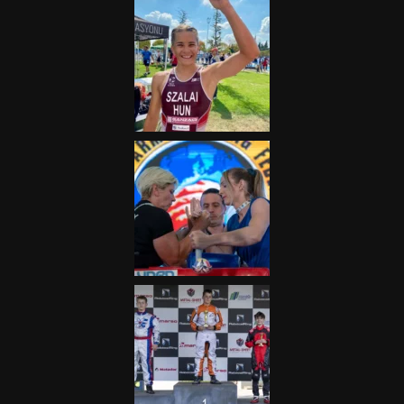
„A Forma-1-es Magyar
Nagydíj az egész nemzetnek
fontos”
2025.06.19.
Galéria