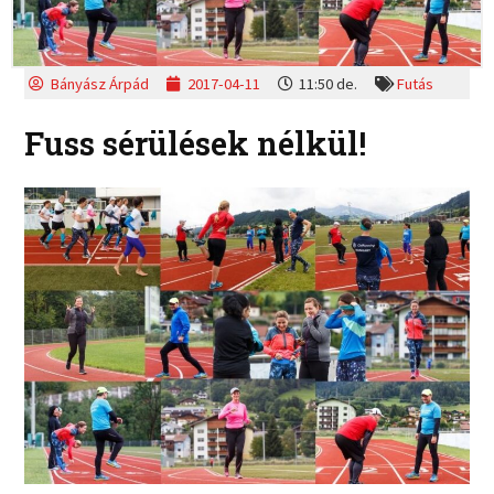
Bányász Árpád
2017-04-11
11:50 de.
Futás
Fuss sérülések nélkül!