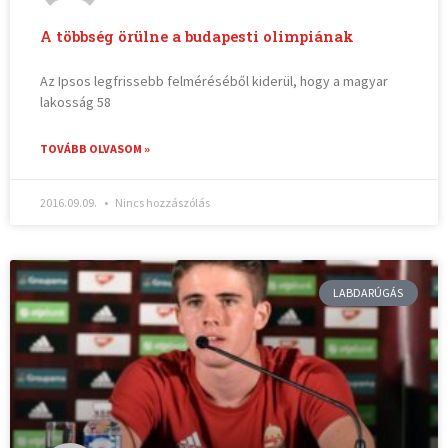
A többség örülne a budapesti olimpiának
Az Ipsos legfrissebb felméréséből kiderül, hogy a magyar
lakosság 58
TOVÁBB OLVASOM »
2016.09.09.
Nincs hozzászólás
LABDARÚGÁS