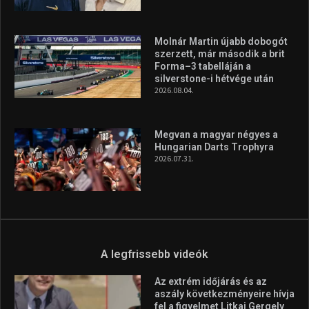
A rendszeres mozgás és a sport jobbá teheti az életed! Mindehhez
minden infót megtalálsz nálunk.
A legfrissebb hírek
Aranyérmet nyert Szilágyi Erik
az Európa-kupán
2026.08.05.
Molnár Martin újabb dobogót
szerzett, már második a brit
Forma–3 tabelláján a
silverstone-i hétvége után
2026.08.04.