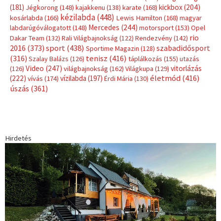
Címkék
Babos Tímea
asztalitenisz
(130)
atlétika
(144)
autosport
(123)
egészség
(240)
Bécs
(214)
Bajnokok Ligája
(168)
Birkózás
(143)
forma 1
(1165)
(530)
Európabajnokság
(173)
ferrari
(139)
Futball
(760)
futás
(305)
Hosszú Katinka
(186)
hungaroring
(181)
kickbox
(204)
Jégkorong
(148)
kajakkenu
(138)
karate
(168)
kézilabda
(448)
kosárlabda
(166)
Lewis Hamilton
(168)
magyar
Mercedes
(244)
labdarúgóválogatott
(148)
motorsport
(153)
Opel
rio
Dakar Team
(132)
Rali Világbajnokság
(122)
Rendezvény
(142)
sport
(438)
2016
(373)
szabadidősport
Sportime Magazin
(128)
(316)
tenisz
(416)
Szalay Balázs
(126)
táplálkozás
(155)
utazás
Video
(247)
vitorlázás
(126)
világbajnokság
(162)
Világkupa
(129)
életmód
(416)
(222)
vívás
(174)
vízilabda
(197)
Érdi Mária
(130)