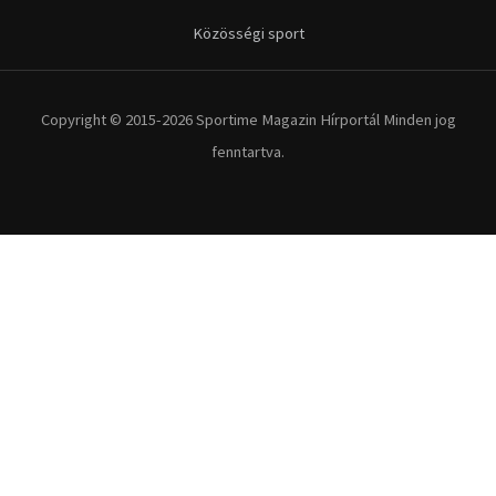
Kerékpár
Extrém Sportok
Fitnesz
Egyéb szabadidősport
Túra-Utazás
Lovassport
Közösségi sport
Copyright © 2015-2026 Sportime Magazin Hírportál Minden jog
fenntartva.