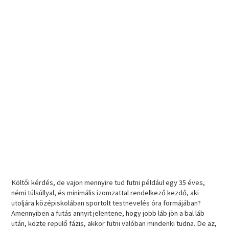
Költői kérdés, de vajon mennyire tud futni például egy 35 éves,
némi túlsúllyal, és minimális izomzattal rendelkező kezdő, aki
utoljára középiskolában sportolt testnevelés óra formájában?
Amennyiben a futás annyit jelentene, hogy jobb láb jön a bal láb
után, közte repülő fázis, akkor futni valóban mindenki tudna. De az,