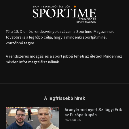
1035 Budapest, Miklós u. 7.
+36 30 471 1373
info (kukac) sportime.hu
Túl a 18. X-en és rendezvények százain a Sportime Magazinnak
továbbra is a legfőbb célja, hogy a mindenki sportját minél
vonzóbbá tegye.