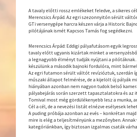
A tavaly előtti rossz emlékeket feledve, a sikeres c
Merencsics Árpád. Az egri szezonnyitón sérült váltón
GTi versenygépe harcra készen várja a Historic Baj
pilótájának ismét Kapcsos Tamás fog segédkezni.
Merencsics Árpád: Eddigi pályafutásom egyik legros
tavaly előtt ugyanis kizártak minket a versenyzésbő
a legnagyobb élményt tudják nyújtani a pilótáknak. 
készülünk a második bajnoki fordulóra, mint bármel
Az egri futamon sérült váltót revízióztuk, szerdán 
műszaki állapot felmérése, de a kijelölt új pályák m
hiányában azonban nem nagyon tudok belső kamerás 
pályabejárás során szerzett tapasztalatokra és az 
Tomival most még gördülékenyebb lesz a munka, am
Cél a cél, de a nevezési listát elnézve esélyesek le
A puding próbája azonban az evés – konkrétan majd c
mire is elég a teljesítményünk a mezőnyben. Annak 
kategóriánkban, így biztosan izgalmas csaták várha