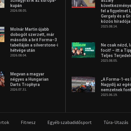
Szilágyi Erik az Európa-
aszály
kupán
következményei
2026.08.05.
fel a figyelmet 
Gergely és a G
közös híradója
2025.08.14.
Molnár Martin újabb
dobogót szerzett, már
második a brit Forma–3
tabelláján a silverstone-i
Ne csak nézd, l
hétvége után
focit! – itt a Ti
2026.08.04.
Teljes Terjede
2025.08.05.
Megvan a magyar
négyes a Hungarian
„A Forma-1-es
Darts Trophyra
Nagydíj az egé
2026.07.31.
nemzetnek fon
2025.06.19.
rtok
Fitnesz
Egyéb szabadidősport
Túra-Utazás