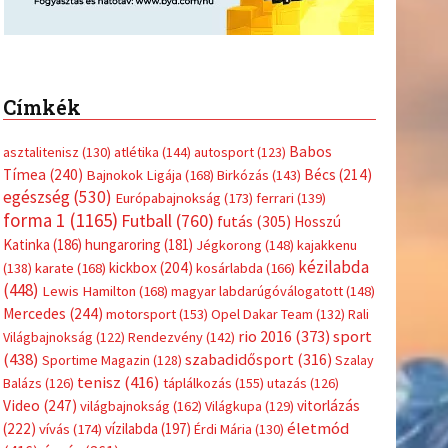
Címkék
Babos
asztalitenisz
(130)
atlétika
(144)
autosport
(123)
Tímea
(240)
Bécs
(214)
Bajnokok Ligája
(168)
Birkózás
(143)
egészség
(530)
Európabajnokság
(173)
ferrari
(139)
forma 1
(1165)
Futball
(760)
futás
(305)
Hosszú
Katinka
(186)
hungaroring
(181)
Jégkorong
(148)
kajakkenu
kézilabda
kickbox
(204)
(138)
karate
(168)
kosárlabda
(166)
(448)
Lewis Hamilton
(168)
magyar labdarúgóválogatott
(148)
Mercedes
(244)
motorsport
(153)
Opel Dakar Team
(132)
Rali
sport
rio 2016
(373)
Világbajnokság
(122)
Rendezvény
(142)
(438)
szabadidősport
(316)
Sportime Magazin
(128)
Szalay
tenisz
(416)
Balázs
(126)
táplálkozás
(155)
utazás
(126)
Video
(247)
vitorlázás
világbajnokság
(162)
Világkupa
(129)
életmód
(222)
vívás
(174)
vízilabda
(197)
Érdi Mária
(130)