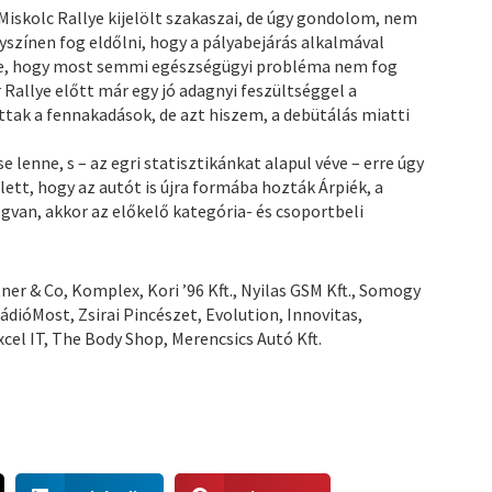
iskolc Rallye kijelölt szakaszai, de úgy gondolom, nem
lyszínen fog eldőlni, hogy a pályabejárás alkalmával
nne, hogy most semmi egészségügyi probléma nem fog
allye előtt már egy jó adagnyi feszültséggel a
ak a fennakadások, de azt hiszem, a debütálás miatti
e lenne, s – az egri statisztikánkat alapul véve – erre úgy
tt, hogy az autót is újra formába hozták Árpiék, a
gvan, akkor az előkelő kategória- és csoportbeli
r & Co, Komplex, Kori ’96 Kft., Nyilas GSM Kft., Somogy
 RádióMost, Zsirai Pincészet, Evolution, Innovitas,
xcel IT, The Body Shop, Merencsics Autó Kft.
S
S