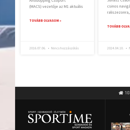
Antidopping Csoport
csinos navigá
(MACS) vezetője az M1 aktuális
raliszezonra,
TOVÁBB OLVASOM »
TOVÁBB OLVA
2016.07.06.
Nincs hozzászólás
2024.04.10.
N
10