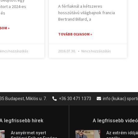
A férfiaknál a kétszeres
tort a 2024-es
hosszútávú világbajnok francia
 és
Bertrand Billard, a
SOM »
TOVÁBB OLVASOM »
incs hozzászólás
2016.07.30.
Nincs hozzászólás
35 Budapest, Miklós u. 7.
+36 30 471 1373
info (kukac) spor
A legfrissebb hírek
A legfrissebb vide
Aranyérmet nyert
Az extrém időjá