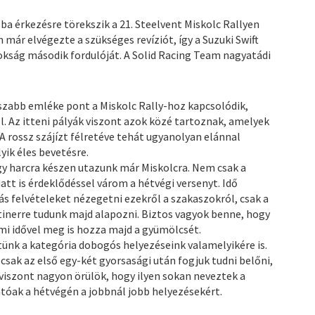
élba érkezésre törekszik a 21. Steelvent Miskolc Rallyen
 már elvégezte a szükséges revíziót, így a Suzuki Swift
nokság második fordulóját. A Solid Racing Team nagyatádi
szabb emléke pont a Miskolc Rally-hoz kapcsolódik,
l. Az itteni pályák viszont azok közé tartoznak, amelyek
A rossz szájízt félretéve tehát ugyanolyan elánnal
yik éles bevetésre.
így harcra készen utazunk már Miskolcra. Nem csak a
iatt is érdeklődéssel várom a hétvégi versenyt. Idő
felvételeket nézegetni ezekről a szakaszokról, csak a
itinerre tudunk majd alapozni. Biztos vagyok benne, hogy
i idővel meg is hozza majd a gyümölcsét.
hetünk a kategória dobogós helyezéseink valamelyikére is.
sak az első egy-két gyorsasági után fogjuk tudni belőni,
viszont nagyon örülök, hogy ilyen sokan neveztek a
tóak a hétvégén a jobbnál jobb helyezésekért.