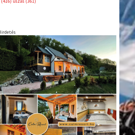
(416)
úszás
(361)
Hirdetés
tkező