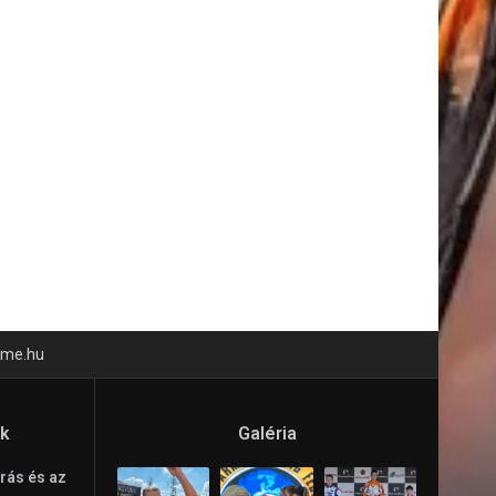
time.hu
ók
Galéria
rás és az