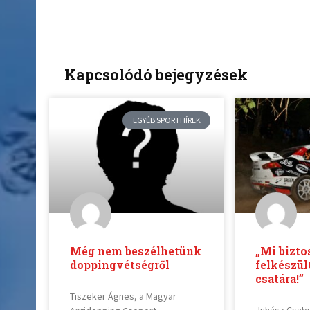
Kapcsolódó bejegyzések
EGYÉB SPORTHÍREK
Még nem beszélhetünk
„Mi bizto
doppingvétségről
felkészül
csatára!”
Tiszeker Ágnes, a Magyar
Juhász Csabi