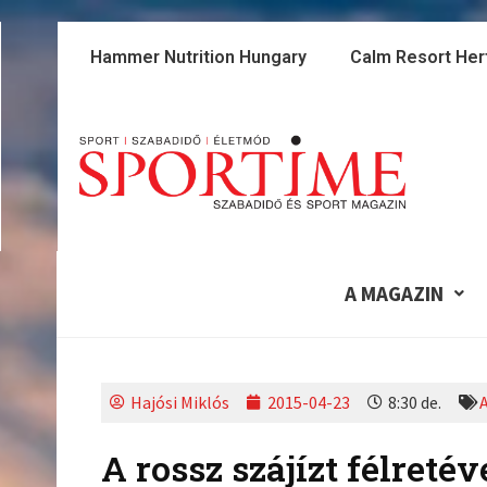
Skip
to
Hammer Nutrition Hungary
Calm Resort Her
content
A MAGAZIN
Hajósi Miklós
2015-04-23
8:30 de.
A rossz szájízt félret