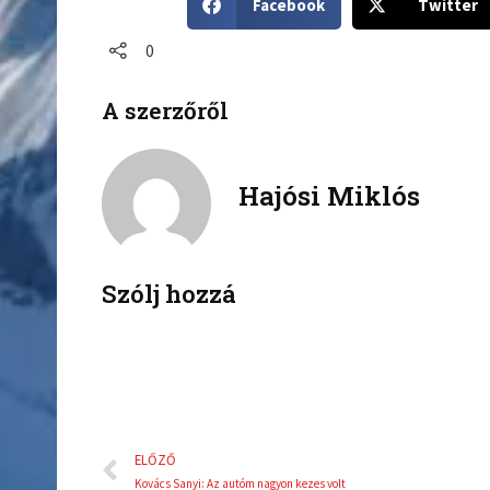
Facebook
Twitter
h
h
a
a
0
r
r
e
e
A szerzőről
o
o
n
n
f
t
a
w
Hajósi Miklós
c
i
e
t
b
t
o
e
Szólj hozzá
o
r
k
Előző
ELŐZŐ
Kovács Sanyi: Az autóm nagyon kezes volt