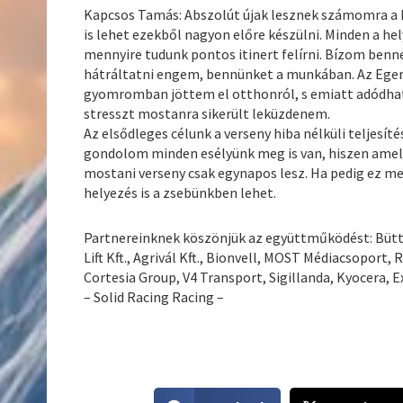
Kapcsos Tamás: Abszolút újak lesznek számomra a M
is lehet ezekből nagyon előre készülni. Minden a he
mennyire tudunk pontos itinert felírni. Bízom be
hátráltatni engem, bennünket a munkában. Az Eger R
gyomromban jöttem el otthonról, s emiatt adódhatt
stresszt mostanra sikerült leküzdenem.
Az elsődleges célunk a verseny hiba nélküli teljesítés
gondolom minden esélyünk meg is van, hiszen amelle
mostani verseny csak egynapos lesz. Ha pedig ez me
helyezés is a zsebünkben lehet.
Partnereinknek köszönjük az együttműködést: Büttne
Lift Kft., Agrivál Kft., Bionvell, MOST Médiacsoport,
Cortesia Group, V4 Transport, Sigillanda, Kyocera, E
– Solid Racing Racing –
S
S