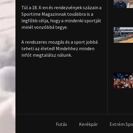
Túl a 18. X-en és rendezvények százain a
Sportime Magazinnak továbbra is a
legfőbb célja, hogy a mindenki sportját
minél vonzóbbá tegye.
A rendszeres mozgás és a sport jobbá
teheti az életed! Mindehhez minden
infót megtalálsz nálunk.
Futás
Kerékpár
Extrém Spo