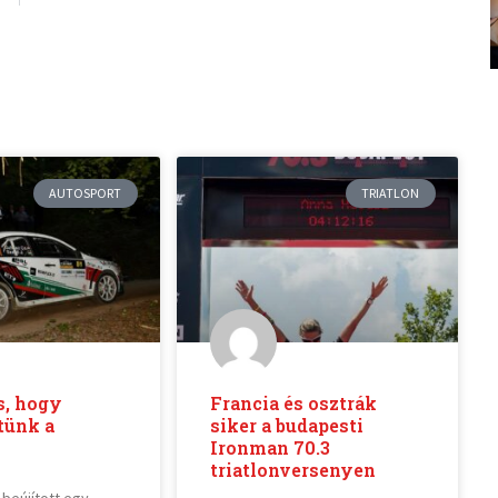
AUTOSPORT
TRIATLON
s, hogy
Francia és osztrák
tünk a
siker a budapesti
Ironman 70.3
triatlonversenyen
 beújított egy