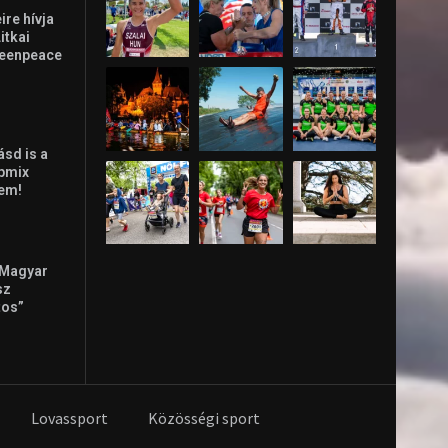
re hívja
Litkai
reenpeace
ásd is a
ppmix
lem!
 Magyar
sz
tos”
Lovassport
Közösségi sport