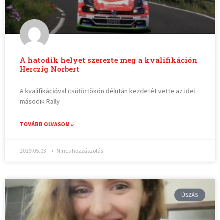
A hatodik helyet szerezte meg a kvalifikáción
Herczig Norbert
A kvalifikációval csütörtökön délután kezdetét vette az idei
második Rally
TOVÁBB OLVASOM »
2019.05.03.
Nincs hozzászólás
ÚSZÁS