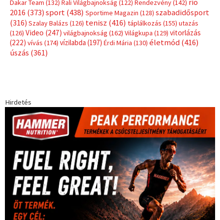
rio
Dakar Team
(132)
Rali Világbajnokság
(122)
Rendezvény
(142)
sport
(438)
2016
(373)
szabadidősport
Sportime Magazin
(128)
(316)
tenisz
(416)
Szalay Balázs
(126)
táplálkozás
(155)
utazás
Video
(247)
vitorlázás
(126)
világbajnokság
(162)
Világkupa
(129)
életmód
(416)
(222)
vívás
(174)
vízilabda
(197)
Érdi Mária
(130)
úszás
(361)
Hirdetés