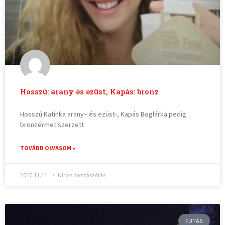
Hosszú: arany és ezüst, Kapás: bronz
Hosszú Katinka arany– és ezüst-, Kapás Boglárka pedig
bronzérmet szerzett
TOVÁBB OLVASOM »
2017.11.11.
Nincs hozzászólás
FUTÁS