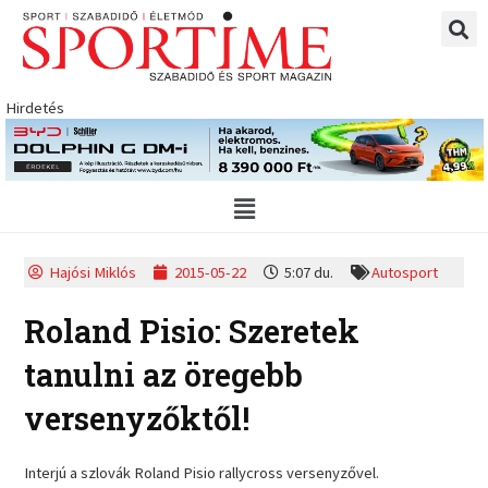
Skip
to
content
Hirdetés
Main
Menu
Hajósi Miklós
2015-05-22
5:07 du.
Autosport
Roland Pisio: Szeretek
tanulni az öregebb
versenyzőktől!
Interjú a szlovák Roland Pisio rallycross versenyzővel.