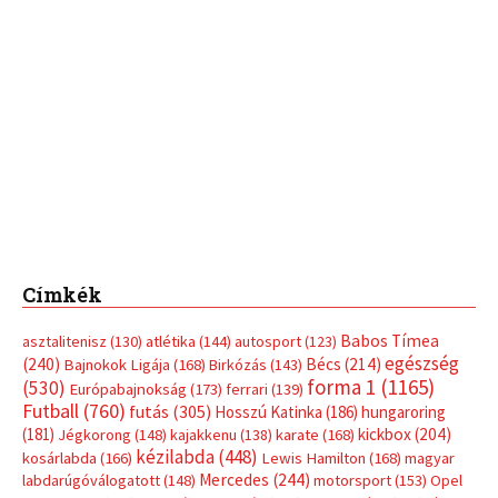
Címkék
Babos Tímea
asztalitenisz
(130)
atlétika
(144)
autosport
(123)
egészség
(240)
Bécs
(214)
Bajnokok Ligája
(168)
Birkózás
(143)
forma 1
(1165)
(530)
Európabajnokság
(173)
ferrari
(139)
Futball
(760)
futás
(305)
Hosszú Katinka
(186)
hungaroring
(181)
kickbox
(204)
Jégkorong
(148)
kajakkenu
(138)
karate
(168)
kézilabda
(448)
kosárlabda
(166)
Lewis Hamilton
(168)
magyar
Mercedes
(244)
labdarúgóválogatott
(148)
motorsport
(153)
Opel