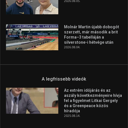
2026.08.05.
Molnár Martin újabb dobogót
szerzett, már második a brit
Forma–3 tabelláján a
silverstone-i hétvége után
2026.08.04.
A legfrissebb videók
Az extrém időjárás és az
aszály következményeire hívja
fel a figyelmet Litkai Gergely
és a Greenpeace közös
híradója
2025.08.14.