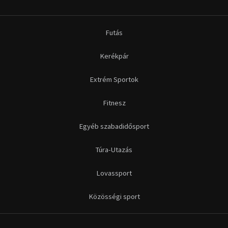
Futás
Kerékpár
Extrém Sportok
Fitnesz
Egyéb szabadidősport
Túra-Utazás
Lovassport
Közösségi sport