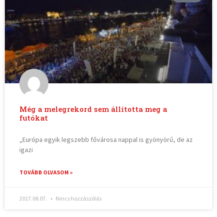
Még a melegrekord sem állította meg a
futókat
„Európa egyik legszebb fővárosa nappal is gyönyörű, de az
igazi
TOVÁBB OLVASOM »
2017.08.07.
Nincs hozzászólás