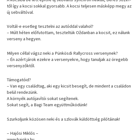
től így a kocsi sokkal gyorsabb. A kocsi teljesen másképp megy az
új sebváltóval.
Voltál-e esetleg tesztelni az autóddal valahol?
– Múlt héten előfutottam, teszteltük Oždanban a kocsit, ez nálunk
verseny a hegyen.
Milyen céllal vágsz neki a Pünkösdi Rallycross versenynek?
– Én azért járok ezekre a versenyekre, hogy tanuljak az öregebb
versenyzőktől.
Támogatóid?
– Van egy családtag, aki egy kicsit besegít, de mindent a családon
belül rendezünk.
A környék autójavítói sokat segítenek.
Sokat segít, a Bagi Team együttműködünk!
Szurkoljunk közösen neki és a szlovák küldöttség pilótáinak!
– Hajósi Miklós –
www.hajoka.hu