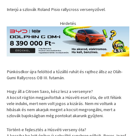
Interjú a szlovák Roland Pisio rallycross versenyzővel.
Hirdetés
Pünkösdkor újra felöltöd a tűzálló ruhát és rajthoz állsz az Oláh-
Gumi Rallycross OB III. futamán.
Hogy áll a Citroen Saxo, kész lesz a versenyre?
A kocsit rögtön megjavítottuk a Húsvéti eset óta, de ott félünk
vele indulni, mert nem volt jogos a kizárás. Nem mi voltunk a
hibásak és nem akarjuk megint a kocsit megrongálni, mert a
szlovák bajokságban még pontokat akarunk gyűjteni.
Történt-e fejlesztés a Húsvéti verseny óta?
A kocsiba be lett építve új sebváltó synchron nélküli, Beres Jozef-