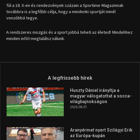
Túl a 18. X-en és rendezvények százain a Sportime Magazinnak
továbbra is a legfőbb célja, hogy a mindenki sportját minél
vonzóbbá tegye.
A rendszeres mozgás és a sport jobbá teheti az életed! Mindehhez
minden infót megtalálsz nálunk.
A legfrissebb hírek
Huszty Dániel irányítja a
magyar válogatottat a socca-
világbajnokságon
2026.08.07.
Aranyérmet nyert Szilágyi Erik
az Európa-kupán