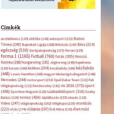
Címkék
Babos
asztalitenisz
(130)
atlétika
(144)
autosport
(123)
Tímea
(240)
Bécs
(214)
Bajnokok Ligája
(168)
Birkózás
(143)
egészség
(530)
Európabajnokság
(173)
ferrari
(139)
forma 1
(1165)
Futball
(760)
futás
(305)
Hosszú
Katinka
(186)
hungaroring
(181)
Jégkorong
(148)
kajakkenu
kézilabda
kickbox
(204)
(138)
karate
(168)
kosárlabda
(166)
(448)
Lewis Hamilton
(168)
magyar labdarúgóválogatott
(148)
Mercedes
(244)
motorsport
(153)
Opel Dakar Team
(132)
Rali
sport
rio 2016
(373)
Világbajnokság
(122)
Rendezvény
(142)
(438)
szabadidősport
(316)
Sportime Magazin
(128)
Szalay
tenisz
(416)
Balázs
(126)
táplálkozás
(155)
utazás
(126)
Video
(247)
vitorlázás
világbajnokság
(162)
Világkupa
(129)
életmód
(222)
vívás
(174)
vízilabda
(197)
Érdi Mária
(130)