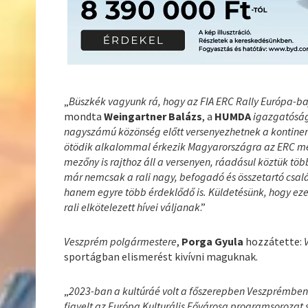
„
Büszkék vagyunk rá, hogy az FIA ERC Rally Európa-
mondta
Weingartner Balázs
, a
HUMDA
igazgatóság
nagyszámú közönség előtt versenyezhetnek a kontinens
ötödik alkalommal érkezik Magyarországra az ERC mez
mezőny is rajthoz áll a versenyen, ráadásul köztük t
már nemcsak a rali nagy, befogadó és összetartó csal
hanem egyre több érdeklődő is. Küldetésünk, hogy ezen
rali elkötelezett hívei váljanak
.”
Veszprém polgármestere
,
Porga Gyula
hozzátette:
sportágban elismerést kivívni maguknak.
„
2023-ban a kultúráé volt a főszerepben Veszprémben
figyelt az Európa Kulturális Fővárosa programsorozat