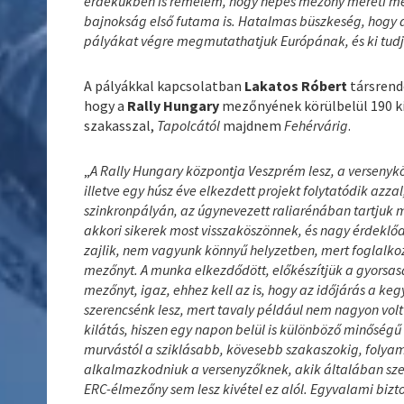
érdekükben is remélem, hogy népes mezőny méreti me
bajnokság első futama is. Hatalmas büszkeség, hogy a
pályákat végre megmutathatjuk Európának, és ki tudj
A pályákkal kapcsolatban
Lakatos Róbert
társrend
hogy a
Rally Hungary
mezőnyének körülbelül 190 kil
szakasszal,
Tapolcától
majdnem
Fehérvárig
.
„
A Rally Hungary központja Veszprém lesz, a versenykö
illetve egy húsz éve elkezdett projekt folytatódik azzal
szinkronpályán, az úgynevezett raliarénában tartjuk
akkori sikerek most visszaköszönnek, és nagy érdeklő
zajlik, nem vagyunk könnyű helyzetben, mert foglalkoz
mezőnyt. A munka elkezdődött, előkészítjük a gyorsas
mezőnyt, igaz, ehhez kell az is, hogy az időjárás a k
szerencsénk lesz, mert tavaly például nem nagyon volt 
kilátás, hiszen egy napon belül is különböző minőségű 
murvástól a sziklásabb, kövesebb szakaszokig, folyam
alkalmazkodniuk a versenyzőknek, akik általában szer
ERC-élmezőny sem lesz kivétel ez alól. Egyvalami bizt