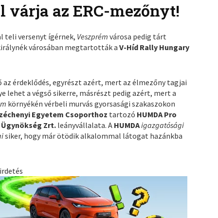
l várja az ERC-mezőnyt!
l teli versenyt ígérnek,
Veszprém
városa pedig tárt
királynék városában megtartották a
V-Híd Rally Hungary
ő az érdeklődés, egyrészt azért, mert az élmezőny tagjai
e lehet a végső sikerre, másrészt pedig azért, mert a
ém
környékén vérbeli murvás gyorsasági szakaszokon
zéchenyi Egyetem Csoporthoz
tartozó
HUMDA Pro
i Ügynökség Zrt.
leányvállalata. A
HUMDA
igazgatósági
ai
siker, hogy már ötödik alkalommal látogat hazánkba
irdetés