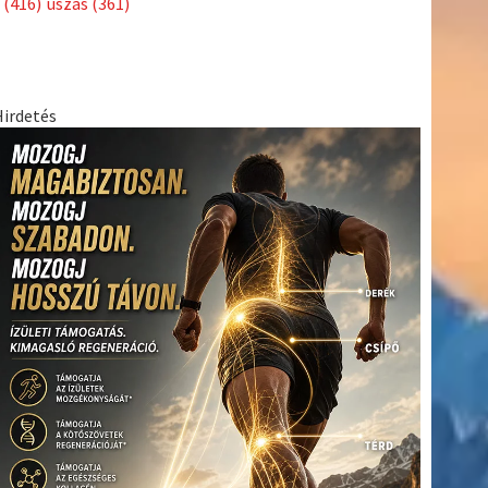
(416)
úszás
(361)
Hirdetés