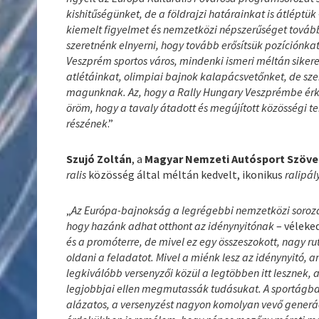
kishitűségünket, de a földrajzi határainkat is átléptük
kiemelt figyelmet és nemzetközi népszerűséget továbbra
szeretnénk elnyerni, hogy tovább erősítsük pozíciónkat
Veszprém sportos város, mindenki ismeri méltán siker
atlétáinkat, olimpiai bajnok kalapácsvetőnket, de sz
magunknak. Az, hogy a Rally Hungary Veszprémbe érk
öröm, hogy a tavaly átadott és megújított közösségi ter
részének
.”
Szujó Zoltán
, a
Magyar Nemzeti Autósport Szöv
ralis
közösség által méltán kedvelt, ikonikus
ralipá
„
Az Európa-bajnokság a legrégebbi nemzetközi sorozat,
hogy hazánk adhat otthont az idénynyitónak
– véleke
és a promóterre, de mivel ez egy összeszokott, nagy r
oldani a feladatot. Mivel a miénk lesz az idénynyitó,
legkiválóbb versenyzői közül a legtöbben itt lesznek,
legjobbjai ellen megmutassák tudásukat. A sportágban
alázatos, a versenyzést nagyon komolyan vevő generá