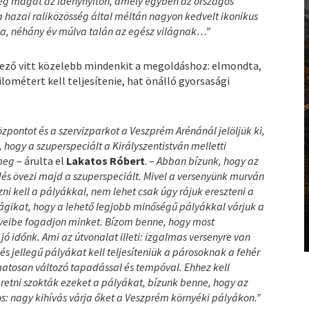
g magát az idénynyitón, amely egyben az országos
 hazai raliközösség által méltán nagyon kedvelt ikonikus
a, néhány év múlva talán az egész világnak…”
ező vitt közelebb mindenkit a megoldáshoz: elmondta,
ométert kell teljesítenie, hat önálló gyorsasági
zpontot és a szervizparkot a Veszprém Arénánál jelöljük ki,
, hogy a szuperspeciált a Királyszentistván melletti
 meg
– árulta el
Lakatos Róbert
. –
Abban bízunk, hogy az
dés övezi majd a szuperspeciált. Mivel a versenyünk murván
ni kell a pályákkal, nem lehet csak úgy rájuk ereszteni a
ágikat, hogy a lehető legjobb minőségű pályákkal várjuk a
egyeibe fogadjon minket. Bízom benne, hogy most
jó időnk. Ami az útvonalat illeti: izgalmas versenyre van
és jellegű pályákat kell teljesíteniük a párosoknak a fehér
atosan változó tapadással és tempóval. Ehhez kell
etni szokták ezeket a pályákat, bízunk benne, hogy az
os: nagy kihívás várja őket a Veszprém környéki pályákon.”