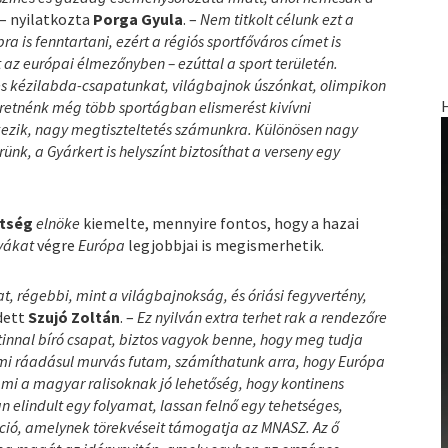
– nyilatkozta
Porga Gyula
. –
Nem titkolt célunk ezt a
 is fenntartani, ezért a régiós sportfőváros címet is
 az európai élmezőnyben – ezúttal a sport területén.
es kézilabda-csapatunkat, világbajnok úszónkat, olimpikon
eretnénk még több sportágban elismerést kivívni
ezik, nagy megtiszteltetés számunkra. Különösen nagy
ünk, a Gyárkert is helyszínt biztosíthat a verseny egy
etség
elnöke
kiemelte, mennyire fontos, hogy a hazai
lyákat
végre
Európa
legjobbjai is megismerhetik.
 régebbi, mint a világbajnokság, és óriási fegyvertény,
dett
Szujó Zoltán
. –
Ez nyilván extra terhet rak a rendezőre
utinnal bíró csapat, biztos vagyok benne, hogy meg tudja
 ami ráadásul murvás futam, számíthatunk arra, hogy Európa
 ami a magyar ralisoknak jó lehetőség, hogy kontinens
 elindult egy folyamat, lassan felnő egy tehetséges,
ció, amelynek törekvéseit támogatja az MNASZ. Az ő