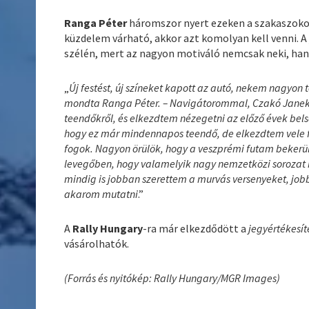
Ranga Péter
háromszor nyert ezeken a szakaszokon
küzdelem várható, akkor azt komolyan kell venni. 
szélén, mert az nagyon motiváló nemcsak neki, ha
„
Új festést, új színeket kapott az autó, nekem nagyon 
mondta Ranga Péter. – Navigátorommal, Czakó Janekka
teendőkről, és elkezdtem nézegetni az előző évek bels
hogy ez már mindennapos teendő, de elkezdtem vele fo
fogok. Nagyon örülök, hogy a veszprémi futam bekerü
levegőben, hogy valamelyik nagy nemzetközi sorozat 
mindig is jobban szerettem a murvás versenyeket, jobb
akarom mutatni
.”
A
Rally Hungary
-ra már elkezdődött a
jegyértékesít
vásárolhatók.
(Forrás és nyitókép: Rally Hungary/MGR Images)