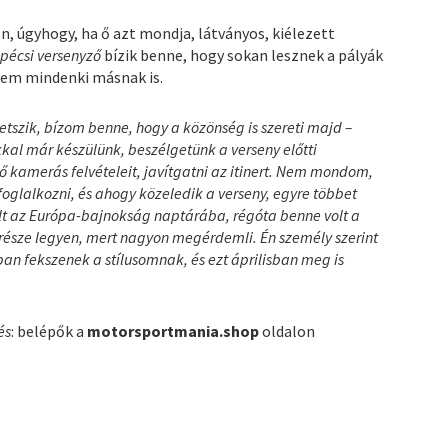
, úgyhogy, ha ő azt mondja, látványos, kiélezett
A
pécsi versenyző
bízik benne, hogy sokan lesznek a pályák
nem mindenki másnak is.
tetszik, bízom benne, hogy a közönség is szereti majd –
l már készülünk, beszélgetünk a verseny előtti
ő kamerás felvételeit, javítgatni az itinert. Nem mondom,
glalkozni, és ahogy közeledik a verseny, egyre többet
lt az Európa-bajnokság naptárába, régóta benne volt a
része legyen, mert nagyon megérdemli. Én személy szerint
an fekszenek a stílusomnak, és ezt áprilisban meg is
és
: belépők a
motorsportmania.shop
oldalon