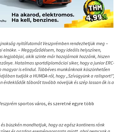
bajnokság nyitófutamát Veszprémben rendezhetjük meg
–
i elnöke
. –
Meggyőződésem, hogy ideális helyszínen,
 legjobbjai, akik szinte már hazajárnak hozzánk, hiszen
őnye. Hatalmas sportdiplomáciai siker, hogy a junior ERC-
öbb magyar is elindul. Többéves munkánknak köszönhetően
ádjában tudják a HUMDA-ról, hogy „Szívügyünk a ralisport!”,
 érdeklődők táborát tovább növeljük és szép lassan ők is a
Veszprém
sportos város, és szeretné egyre több
 és büszkén mondhatjuk, hogy az egész kontinens ránk
 színes és gazdag eseménysorozata miatt, ahol nemcsak a