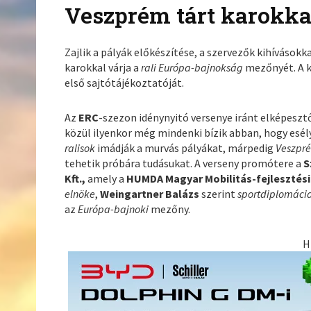
Veszprém tárt karokka
Zajlik a pályák előkészítése, a szervezők kihívásokka
karokkal várja a
rali Európa-bajnokság
mezőnyét. A 
első sajtótájékoztatóját.
Az
ERC
-szezon idénynyitó versenye iránt elképeszt
közül ilyenkor még mindenki bízik abban, hogy esély
ralisok
imádják a murvás pályákat, márpedig
Veszpr
tehetik próbára tudásukat. A verseny promótere a
S
Kft.,
amely a
HUMDA Magyar Mobilitás-fejlesztés
elnöke
,
Weingartner Balázs
szerint
sportdiplomáci
az
Európa-bajnoki
mezőny.
H