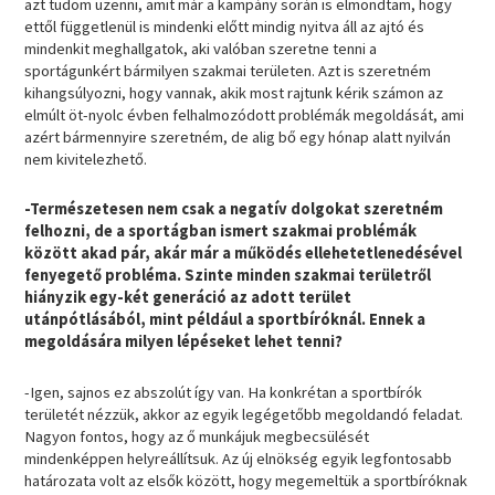
azt tudom üzenni, amit már a kampány során is elmondtam, hogy
ettől függetlenül is mindenki előtt mindig nyitva áll az ajtó és
mindenkit meghallgatok, aki valóban szeretne tenni a
sportágunkért bármilyen szakmai területen. Azt is szeretném
kihangsúlyozni, hogy vannak, akik most rajtunk kérik számon az
elmúlt öt-nyolc évben felhalmozódott problémák megoldását, ami
azért bármennyire szeretném, de alig bő egy hónap alatt nyilván
nem kivitelezhető.
-Természetesen nem csak a negatív dolgokat szeretném
felhozni, de a sportágban ismert szakmai problémák
között akad pár, akár már a működés ellehetetlenedésével
fenyegető probléma. Szinte minden szakmai területről
hiányzik egy-két generáció az adott terület
utánpótlásából, mint például a sportbíróknál. Ennek a
megoldására milyen lépéseket lehet tenni?
-Igen, sajnos ez abszolút így van. Ha konkrétan a sportbírók
területét nézzük, akkor az egyik legégetőbb megoldandó feladat.
Nagyon fontos, hogy az ő munkájuk megbecsülését
mindenképpen helyreállítsuk. Az új elnökség egyik legfontosabb
határozata volt az elsők között, hogy megemeltük a sportbíróknak