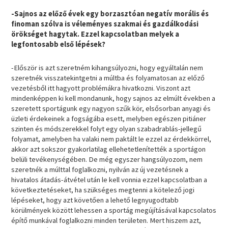
-Sajnos az előző évek egy borzasztóan negatív morális és
finoman szólva is véleményes szakmai és gazdálkodási
örökséget hagytak. Ezzel kapcsolatban melyek a
legfontosabb első lépések?
-Először is azt szeretném kihangsúlyozni, hogy egyáltalán nem
szeretnék visszatekintgetni a múltba és folyamatosan az előző
vezetésből itt hagyott problémákra hivatkozni. Viszont azt
mindenképpen ki kell mondanunk, hogy sajnos az elmúlt években a
szeretett sportágunk egy nagyon szűk kör, elsősorban anyagi és
üzleti érdekeinek a fogságába esett, melyben egészen pitiáner
szinten és módszerekkel folyt egy olyan szabadrablás-jellegű
folyamat, amelyben ha valaki nem paktált le ezzel az érdekkörrel,
akkor azt sokszor gyakorlatilag ellehetetlenítették a sportágon
belüli tevékenységében. De még egyszer hangsúlyozom, nem
szeretnék a múlttal foglalkozni, nyilván az új vezetésnek a
hivatalos átadás-átvétel után le kell vonnia ezzel kapcsolatban a
következtetéseket, ha szükséges megtenni a kötelező jogi
lépéseket, hogy azt követően a lehető legnyugodtabb
körülmények között lehessen a sportág megújításával kapcsolatos
építő munkával foglalkozni minden területen. Mert hiszem azt,