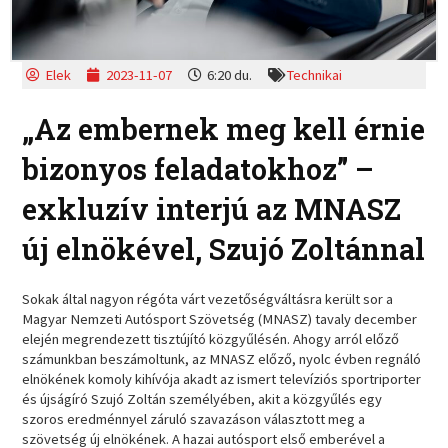
Elek
2023-11-07
6:20 du.
Technikai
„Az embernek meg kell érnie
bizonyos feladatokhoz” –
exkluzív interjú az MNASZ
új elnökével, Szujó Zoltánnal
Sokak által nagyon régóta várt vezetőségváltásra került sor a
Magyar Nemzeti Autósport Szövetség (MNASZ) tavaly december
elején megrendezett tisztújító közgyűlésén. Ahogy arról előző
számunkban beszámoltunk, az MNASZ előző, nyolc évben regnáló
elnökének komoly kihívója akadt az ismert televíziós sportriporter
és újságíró Szujó Zoltán személyében, akit a közgyűlés egy
szoros eredménnyel záruló szavazáson választott meg a
szövetség új elnökének. A hazai autósport első emberével a