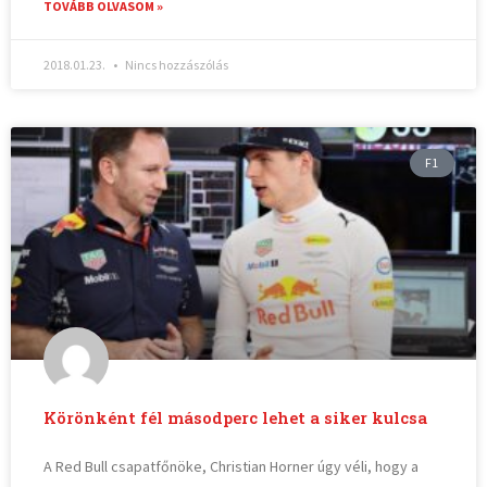
TOVÁBB OLVASOM »
2018.01.23.
Nincs hozzászólás
F1
Körönként fél másodperc lehet a siker kulcsa
A Red Bull csapatfőnöke, Christian Horner úgy véli, hogy a