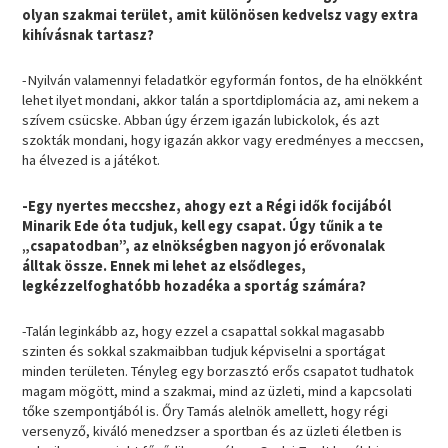
olyan szakmai terület, amit különösen kedvelsz vagy extra
kihívásnak tartasz?
-Nyilván valamennyi feladatkör egyformán fontos, de ha elnökként
lehet ilyet mondani, akkor talán a sportdiplomácia az, ami nekem a
szívem csücske. Abban úgy érzem igazán lubickolok, és azt
szokták mondani, hogy igazán akkor vagy eredményes a meccsen,
ha élvezed is a játékot.
-Egy nyertes meccshez, ahogy ezt a Régi idők focijából
Minarik Ede óta tudjuk, kell egy csapat. Úgy tűnik a te
„csapatodban”, az elnökségben nagyon jó erővonalak
álltak össze. Ennek mi lehet az elsődleges,
legkézzelfoghatóbb hozadéka a sportág számára?
-Talán leginkább az, hogy ezzel a csapattal sokkal magasabb
szinten és sokkal szakmaibban tudjuk képviselni a sportágat
minden területen. Tényleg egy borzasztó erős csapatot tudhatok
magam mögött, mind a szakmai, mind az üzleti, mind a kapcsolati
tőke szempontjából is. Őry Tamás alelnök amellett, hogy régi
versenyző, kiváló menedzser a sportban és az üzleti életben is