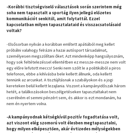
-Korábbi tisztségviselő választások során szerintem még
soha nem tapasztalt a sportág ilyen jellegű előzetes
kommunikációt senkitől, amit folytattál. Ezzel
kapcsolatban milyen tapasztalataid és visszacsatolásaid
voltak?
-Elsősorban nyilván a korábban említett apátiából meg kellet
próbálni valahogy felrázni a hazai autósport társadalmat,
személyesen megszólítani őket. Azt mindenképp hangsúlyoznám,
hogy sok feltételezéssel ellentétben ez messze-messze nem volt
egy előre lefutott meccs! Senki nem szólt le a politikából a piros
telefonon, ebbe a kihívásba bele kellett állnunk, oda kellett
tennünk az arcunkat. A tisztújításnak a szabályokon és a jogi
kereteken belül kellett lezajlania. Viszont a kampányidőszak három
hetét, a találkozásokon beszélgetéseken tapasztaltakat nem
cserélném el semmi pénzért sem, és akkor is ezt mondanám, ha
nem én nyertem volna.
-A kampányodnak kétségkívül pozitív fogadtatása volt,
azt viszont elég szomorú volt élesben megtapasztalni,
hogy milyen elképesztően, akár évtizedes mélységekben