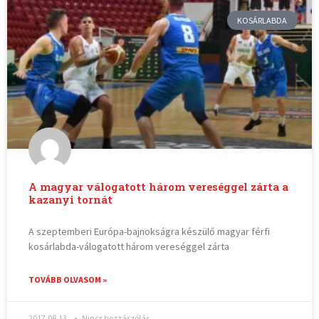
KOSÁRLABDA
A magyar válogatott három vereséggel zárta a
kazanyi tornát
A szeptemberi Európa-bajnokságra készülő magyar férfi
kosárlabda-válogatott három vereséggel zárta
TOVÁBB OLVASOM »
2017.08.13.
Nincs hozzászólás