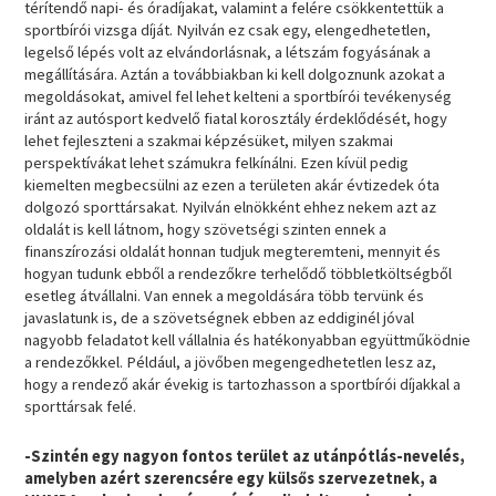
térítendő napi- és óradíjakat, valamint a felére csökkentettük a
sportbírói vizsga díját. Nyilván ez csak egy, elengedhetetlen,
legelső lépés volt az elvándorlásnak, a létszám fogyásának a
megállítására. Aztán a továbbiakban ki kell dolgoznunk azokat a
megoldásokat, amivel fel lehet kelteni a sportbírói tevékenység
iránt az autósport kedvelő fiatal korosztály érdeklődését, hogy
lehet fejleszteni a szakmai képzésüket, milyen szakmai
perspektívákat lehet számukra felkínálni. Ezen kívül pedig
kiemelten megbecsülni az ezen a területen akár évtizedek óta
dolgozó sporttársakat. Nyilván elnökként ehhez nekem azt az
oldalát is kell látnom, hogy szövetségi szinten ennek a
finanszírozási oldalát honnan tudjuk megteremteni, mennyit és
hogyan tudunk ebből a rendezőkre terhelődő többletköltségből
esetleg átvállalni. Van ennek a megoldására több tervünk és
javaslatunk is, de a szövetségnek ebben az eddiginél jóval
nagyobb feladatot kell vállalnia és hatékonyabban együttműködnie
a rendezőkkel. Például, a jövőben megengedhetetlen lesz az,
hogy a rendező akár évekig is tartozhasson a sportbírói díjakkal a
sporttársak felé.
-Szintén egy nagyon fontos terület az utánpótlás-nevelés,
amelyben azért szerencsére egy külsős szervezetnek, a