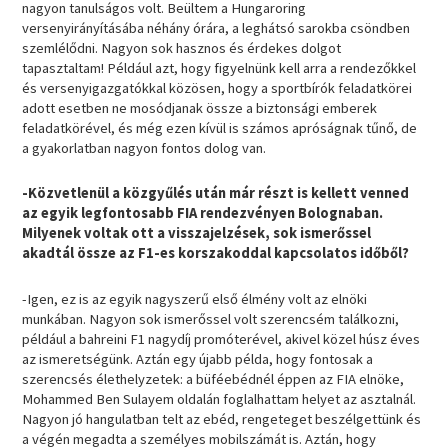
nagyon tanulságos volt. Beültem a Hungaroring
versenyirányításába néhány órára, a leghátsó sarokba csöndben
szemlélődni. Nagyon sok hasznos és érdekes dolgot
tapasztaltam! Például azt, hogy figyelnünk kell arra a rendezőkkel
és versenyigazgatókkal közösen, hogy a sportbírók feladatkörei
adott esetben ne mosódjanak össze a biztonsági emberek
feladatkörével, és még ezen kívül is számos apróságnak tűnő, de
a gyakorlatban nagyon fontos dolog van.
-Közvetlenül a közgyűlés után már részt is kellett venned
az egyik legfontosabb FIA rendezvényen Bolognaban.
Milyenek voltak ott a visszajelzések, sok ismerőssel
akadtál össze az F1-es korszakoddal kapcsolatos időből?
-Igen, ez is az egyik nagyszerű első élmény volt az elnöki
munkában. Nagyon sok ismerőssel volt szerencsém találkozni,
például a bahreini F1 nagydíj promóterével, akivel közel húsz éves
az ismeretségünk. Aztán egy újabb példa, hogy fontosak a
szerencsés élethelyzetek: a büféebédnél éppen az FIA elnöke,
Mohammed Ben Sulayem oldalán foglalhattam helyet az asztalnál.
Nagyon jó hangulatban telt az ebéd, rengeteget beszélgettünk és
a végén megadta a személyes mobilszámát is. Aztán, hogy