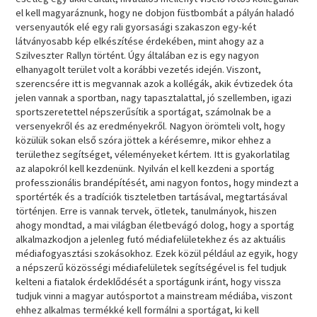
el kell magyaráznunk, hogy ne dobjon füstbombát a pályán haladó
versenyautók elé egy rali gyorsasági szakaszon egy-két
látványosabb kép elkészítése érdekében, mint ahogy az a
Szilveszter Rallyn történt. Úgy általában ez is egy nagyon
elhanyagolt terület volt a korábbi vezetés idején. Viszont,
szerencsére itt is megvannak azok a kollégák, akik évtizedek óta
jelen vannak a sportban, nagy tapasztalattal, jó szellemben, igazi
sportszeretettel népszerűsítik a sportágat, számolnak be a
versenyekről és az eredményekről. Nagyon örömteli volt, hogy
közülük sokan első szóra jöttek a kérésemre, mikor ehhez a
területhez segítséget, véleményeket kértem. Itt is gyakorlatilag
az alapokról kell kezdenünk. Nyilván el kell kezdeni a sportág
professzionális brandépítését, ami nagyon fontos, hogy mindezt a
sportérték és a tradíciók tiszteletben tartásával, megtartásával
történjen. Erre is vannak tervek, ötletek, tanulmányok, hiszen
ahogy mondtad, a mai világban életbevágó dolog, hogy a sportág
alkalmazkodjon a jelenleg futó médiafelületekhez és az aktuális
médiafogyasztási szokásokhoz. Ezek közül például az egyik, hogy
a népszerű közösségi médiafelületek segítségével is fel tudjuk
kelteni a fiatalok érdeklődését a sportágunk iránt, hogy vissza
tudjuk vinni a magyar autósportot a mainstream médiába, viszont
ehhez alkalmas termékké kell formálni a sportágat, ki kell