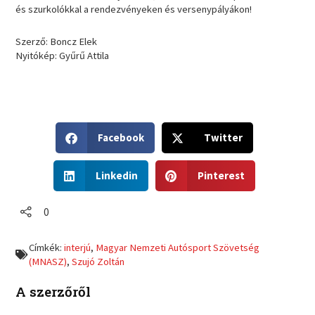
és szurkolókkal a rendezvényeken és versenypályákon!
Szerző: Boncz Elek
Nyitókép: Gyűrű Attila
S
S
Facebook
Twitter
h
h
a
a
S
S
r
r
Linkedin
Pinterest
h
h
e
e
a
a
o
o
r
r
0
n
n
e
e
f
t
o
o
a
w
Címkék:
interjú
,
Magyar Nemzeti Autósport Szövetség
n
n
c
i
(MNASZ)
,
Szujó Zoltán
l
p
e
t
i
i
b
t
A szerzőről
n
n
o
e
k
t
o
r