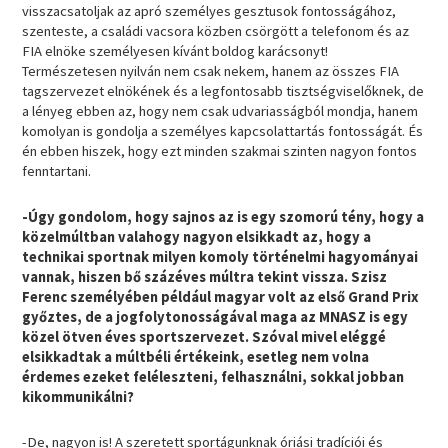
visszacsatoljak az apró személyes gesztusok fontosságához,
szenteste, a családi vacsora közben csörgött a telefonom és az
FIA elnöke személyesen kívánt boldog karácsonyt!
Természetesen nyilván nem csak nekem, hanem az összes FIA
tagszervezet elnökének és a legfontosabb tisztségviselőknek, de
a lényeg ebben az, hogy nem csak udvariasságból mondja, hanem
komolyan is gondolja a személyes kapcsolattartás fontosságát. És
én ebben hiszek, hogy ezt minden szakmai szinten nagyon fontos
fenntartani.
-Úgy gondolom, hogy sajnos az is egy szomorú tény, hogy a
közelmúltban valahogy nagyon elsikkadt az, hogy a
technikai sportnak milyen komoly történelmi hagyományai
vannak, hiszen bő százéves múltra tekint vissza. Szisz
Ferenc személyében például magyar volt az első Grand Prix
győztes, de a jogfolytonosságával maga az MNASZ is egy
közel ötven éves sportszervezet. Szóval mivel eléggé
elsikkadtak a múltbéli értékeink, esetleg nem volna
érdemes ezeket feléleszteni, felhasználni, sokkal jobban
kikommunikálni?
-De, nagyon is! A szeretett sportágunknak óriási tradíciói és