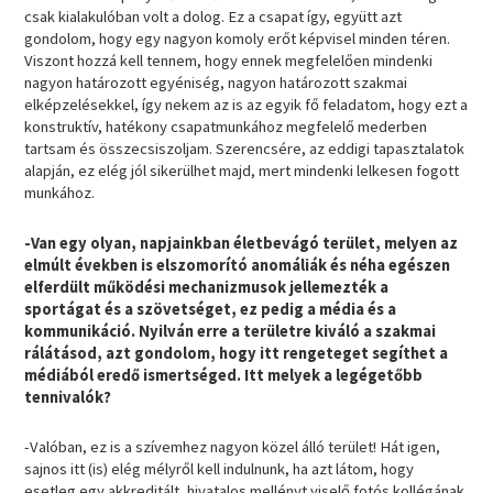
csak kialakulóban volt a dolog. Ez a csapat így, együtt azt
gondolom, hogy egy nagyon komoly erőt képvisel minden téren.
Viszont hozzá kell tennem, hogy ennek megfelelően mindenki
nagyon határozott egyéniség, nagyon határozott szakmai
elképzelésekkel, így nekem az is az egyik fő feladatom, hogy ezt a
konstruktív, hatékony csapatmunkához megfelelő mederben
tartsam és összecsiszoljam. Szerencsére, az eddigi tapasztalatok
alapján, ez elég jól sikerülhet majd, mert mindenki lelkesen fogott
munkához.
-Van egy olyan, napjainkban életbevágó terület, melyen az
elmúlt években is elszomorító anomáliák és néha egészen
elferdült működési mechanizmusok jellemezték a
sportágat és a szövetséget, ez pedig a média és a
kommunikáció. Nyilván erre a területre kiváló a szakmai
rálátásod, azt gondolom, hogy itt rengeteget segíthet a
médiából eredő ismertséged. Itt melyek a legégetőbb
tennivalók?
-Valóban, ez is a szívemhez nagyon közel álló terület! Hát igen,
sajnos itt (is) elég mélyről kell indulnunk, ha azt látom, hogy
esetleg egy akkreditált, hivatalos mellényt viselő fotós kollégának