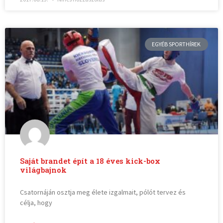
EGYÉB SPORTHÍREK
Saját brandet épít a 18 éves kick-box
világbajnok
Csatornáján osztja meg élete izgalmait, pólót tervez és
célja, hogy