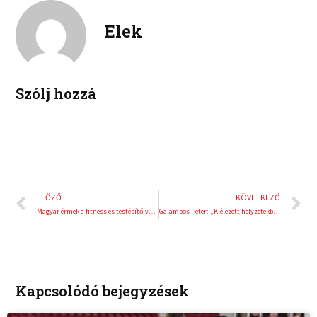
e
e
k
d
r
Elek
i
e
n
s
t
Szólj hozzá
Előző
K
ELŐZŐ
KÖVETKEZŐ
Magyar érmek a fitness és testépítő vb-n
Galambos Péter: „Kiélezett helyzetekben nagyon tudunk egymásnak szurkolni!”
Kapcsolódó bejegyzések