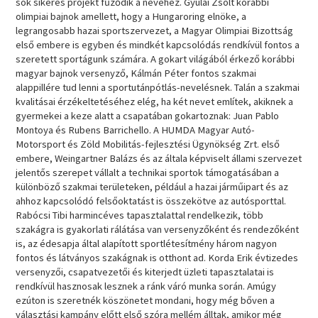
sok sikeres projekt fűződik a nevéhez. Gyulai Zsolt korábbi
olimpiai bajnok amellett, hogy a Hungaroring elnöke, a
legrangosabb hazai sportszervezet, a Magyar Olimpiai Bizottság
első embere is egyben és mindkét kapcsolódás rendkívül fontos a
szeretett sportágunk számára. A gokart világából érkező korábbi
magyar bajnok versenyző, Kálmán Péter fontos szakmai
alappillére tud lenni a sportutánpótlás-nevelésnek. Talán a szakmai
kvalitásai érzékeltetéséhez elég, ha két nevet említek, akiknek a
gyermekei a keze alatt a csapatában gokartoznak: Juan Pablo
Montoya és Rubens Barrichello. A HUMDA Magyar Autó-
Motorsport és Zöld Mobilitás-fejlesztési Ügynökség Zrt. első
embere, Weingartner Balázs és az általa képviselt állami szervezet
jelentős szerepet vállalt a technikai sportok támogatásában a
különböző szakmai területeken, például a hazai járműipart és az
ahhoz kapcsolódó felsőoktatást is összekötve az autósporttal.
Rabócsi Tibi harmincéves tapasztalattal rendelkezik, több
szakágra is gyakorlati rálátása van versenyzőként és rendezőként
is, az édesapja által alapított sportlétesítmény három nagyon
fontos és látványos szakágnak is otthont ad. Korda Erik évtizedes
versenyzői, csapatvezetői és kiterjedt üzleti tapasztalatai is
rendkívül hasznosak lesznek a ránk váró munka során. Amúgy
ezúton is szeretnék köszönetet mondani, hogy még bőven a
választási kampány előtt első szóra mellém álltak, amikor még