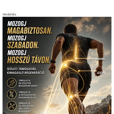
forma 1
(1165)
(530)
Európabajnokság
(173)
ferrari
(139)
Futball
(760)
futás
(305)
Hosszú Katinka
(186)
hungaroring
(181)
kickbox
(204)
Jégkorong
(148)
kajakkenu
(138)
karate
(168)
kézilabda
(448)
kosárlabda
(166)
Lewis Hamilton
(168)
magyar
Mercedes
(244)
labdarúgóválogatott
(148)
motorsport
(153)
Opel
rio
Dakar Team
(132)
Rali Világbajnokság
(122)
Rendezvény
(142)
sport
(438)
2016
(373)
szabadidősport
Sportime Magazin
(128)
(316)
tenisz
(416)
Szalay Balázs
(126)
táplálkozás
(155)
utazás
Video
(247)
vitorlázás
(126)
világbajnokság
(162)
Világkupa
(129)
életmód
(416)
(222)
vívás
(174)
vízilabda
(197)
Érdi Mária
(130)
úszás
(361)
Hirdetés