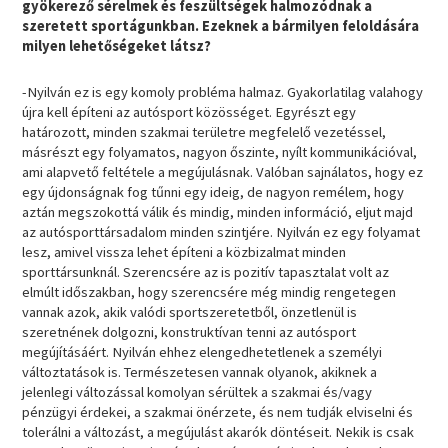
gyökerező sérelmek és feszültségek halmozódnak a
szeretett sportágunkban. Ezeknek a bármilyen feloldására
milyen lehetőségeket látsz?
-Nyilván ez is egy komoly probléma halmaz. Gyakorlatilag valahogy
újra kell építeni az autósport közösséget. Egyrészt egy
határozott, minden szakmai területre megfelelő vezetéssel,
másrészt egy folyamatos, nagyon őszinte, nyílt kommunikációval,
ami alapvető feltétele a megújulásnak. Valóban sajnálatos, hogy ez
egy újdonságnak fog tűnni egy ideig, de nagyon remélem, hogy
aztán megszokottá válik és mindig, minden információ, eljut majd
az autósporttársadalom minden szintjére. Nyilván ez egy folyamat
lesz, amivel vissza lehet építeni a közbizalmat minden
sporttársunknál. Szerencsére az is pozitív tapasztalat volt az
elmúlt időszakban, hogy szerencsére még mindig rengetegen
vannak azok, akik valódi sportszeretetből, önzetlenül is
szeretnének dolgozni, konstruktívan tenni az autósport
megújításáért. Nyilván ehhez elengedhetetlenek a személyi
változtatások is. Természetesen vannak olyanok, akiknek a
jelenlegi változással komolyan sérültek a szakmai és/vagy
pénzügyi érdekei, a szakmai önérzete, és nem tudják elviselni és
tolerálni a változást, a megújulást akarók döntéseit. Nekik is csak