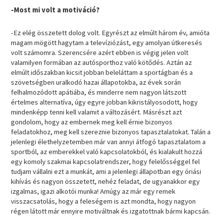
-Most mi volt a motiváció?
-Ez elég összetett dolog volt. Egyrészt az elmúlt három év, amióta
magam mögött hagytam a televíziózást, egy amolyan útkeresés
volt számomra. Szerencsére azért ebben is végig jelen volt
valamilyen formában az autósporthoz való kötődés. Aztán az
elmúlt időszakban kicsit jobban beleláttam a sportágban és a
szövetségben uralkodó hazai állapotokba, az évek során
felhalmozódott apátiába, és minderre nem nagyon látszott
értelmes alternatíva, úgy egyre jobban kikristályosodott, hogy
mindenképp tenni kell valamit a változásért. Másrészt azt
gondolom, hogy az embernek meg kell érnie bizonyos
feladatokhoz, meg kell szereznie bizonyos tapasztalatokat. Talán a
jelenlegi élethelyzetemben már van annyi átfogó tapasztalatom a
sportból, az emberekkel való kapcsolatokból, és kialakult hozzá
egy komoly szakmai kapcsolatrendszer, hogy felelősséggel fel
tudjam vállalni ezt a munkát, ami a jelenlegi állapotban egy óriási
kihívás és nagyon összetett, nehéz feladat, de ugyanakkor egy
izgalmas, igazi alkotói munka! Amúgy az már egy remek
visszacsatolás, hogy a feleségem is azt mondta, hogy nagyon
régen látott már ennyire motiváltnak és izgatottnak bármi kapcsán.