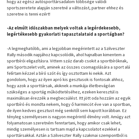
hogy az egész autósporttársadalom többsége valódi
sportszeretete alapján szeretné a változást, partner ehhez és
szeretne is tenni ezért!
-Az elmúlt időszakban melyek voltak a legérdekesebb,
legértékesebb gyakorlati tapasztalataid a sportágban?
-A legmeghatóbb, ami a legjobban megérintett az a Szilveszter
Rally második napjához kapcsolódik, ahol hajnalban kimentem a
sportbírói eligazításra. Vittem száz darab csokit a sportbíróknak,
ami Sportszelet volt, aminek az összes csomagolására a sport alá
felírtam kézzel a bíró szót és így osztottam ki nekik. Azt
gondolom, hogy az ilyen apró kis gesztusok is fontosak ahhoz,
hogy azok a sporttársak, akiknek a munkája életbevágóan
szükséges a sportág működtetéséhez, ezeken keresztül is
maximálisan érezzék a megbecsülést. Itt jött oda hozzám az egyik
sportbíró és mondta nekem, hogy ő harmincöt éve van a sportban,
de ilyen kedves gesztust még senkitől sem kapott korábban. Ez
tényleg személyesen is nagyon megérintő élmény volt. Amúgy azt
folyamatosan szeretném fenntartani, hogy amikor csak lehet,
mindig személyesen is tartsam majd a kapcsolatot ezekkel a
sporttársakkal. Aztán a Szilveszter Rally szakmai szempontból is