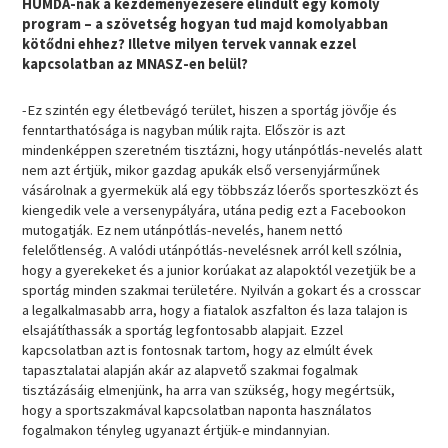
HUMDA-nak a kezdeményezésére elindult egy komoly
program – a szövetség hogyan tud majd komolyabban
kötődni ehhez? Illetve milyen tervek vannak ezzel
kapcsolatban az MNASZ-en belül?
-Ez szintén egy életbevágó terület, hiszen a sportág jövője és
fenntarthatósága is nagyban múlik rajta. Először is azt
mindenképpen szeretném tisztázni, hogy utánpótlás-nevelés alatt
nem azt értjük, mikor gazdag apukák első versenyjárműnek
vásárolnak a gyermekük alá egy többszáz lóerős sporteszközt és
kiengedik vele a versenypályára, utána pedig ezt a Facebookon
mutogatják. Ez nem utánpótlás-nevelés, hanem nettó
felelőtlenség. A valódi utánpótlás-nevelésnek arról kell szólnia,
hogy a gyerekeket és a junior korúakat az alapoktól vezetjük be a
sportág minden szakmai területére. Nyilván a gokart és a crosscar
a legalkalmasabb arra, hogy a fiatalok aszfalton és laza talajon is
elsajátíthassák a sportág legfontosabb alapjait. Ezzel
kapcsolatban azt is fontosnak tartom, hogy az elmúlt évek
tapasztalatai alapján akár az alapvető szakmai fogalmak
tisztázásáig elmenjünk, ha arra van szükség, hogy megértsük,
hogy a sportszakmával kapcsolatban naponta használatos
fogalmakon tényleg ugyanazt értjük-e mindannyian.