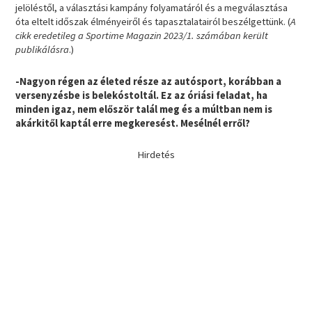
jelöléstől, a választási kampány folyamatáról és a megválasztása
óta eltelt időszak élményeiről és tapasztalatairól beszélgettünk. (
A
cikk eredetileg a Sportime Magazin 2023/1. számában került
publikálásra
.)
-Nagyon régen az életed része az autósport, korábban a
versenyzésbe is belekóstoltál. Ez az óriási feladat, ha
minden igaz, nem először talál meg és a múltban nem is
akárkitől kaptál erre megkeresést. Mesélnél erről?
Hirdetés