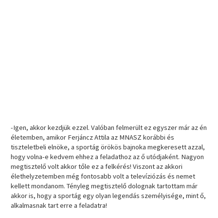
-Igen, akkor kezdjük ezzel. Valóban felmerült ez egyszer már az én
életemben, amikor Ferjáncz Attila az MNASZ korábbi és
tiszteletbeli elnöke, a sportág örökös bajnoka megkeresett azzal,
hogy volna-e kedvem ehhez a feladathoz az ő utódjaként. Nagyon
megtisztelő volt akkor tőle ez a felkérés! Viszont az akkori
élethelyzetemben még fontosabb volt a televíziózás és nemet
kellett mondanom. Tényleg megtisztelő dolognak tartottam már
akkor is, hogy a sportág egy olyan legendás személyisége, mint ő,
alkalmasnak tart erre a feladatra!