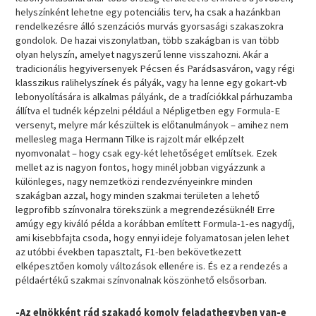
helyszínként lehetne egy potenciális terv, ha csak a hazánkban
rendelkezésre álló szenzációs murvás gyorsasági szakaszokra
gondolok. De hazai viszonylatban, több szakágban is van több
olyan helyszín, amelyet nagyszerű lenne visszahozni. Akár a
tradicionális hegyiversenyek Pécsen és Parádsasváron, vagy régi
klasszikus ralihelyszínek és pályák, vagy ha lenne egy gokart-vb
lebonyolítására is alkalmas pályánk, de a tradíciókkal párhuzamba
állítva el tudnék képzelni például a Népligetben egy Formula-E
versenyt, melyre már készültek is előtanulmányok – amihez nem
mellesleg maga Hermann Tilke is rajzolt már elképzelt
nyomvonalat – hogy csak egy-két lehetőséget említsek. Ezek
mellet az is nagyon fontos, hogy minél jobban vigyázzunk a
különleges, nagy nemzetközi rendezvényeinkre minden
szakágban azzal, hogy minden szakmai területen a lehető
legprofibb színvonalra törekszünk a megrendezésüknél! Erre
amúgy egy kiváló példa a korábban említett Formula-1-es nagydíj,
ami kisebbfajta csoda, hogy ennyi ideje folyamatosan jelen lehet
az utóbbi években tapasztalt, F1-ben bekövetkezett
elképesztően komoly változások ellenére is. És ez a rendezés a
példaértékű szakmai színvonalnak köszönhető elsősorban.
-Az elnökként rád szakadó komoly feladathegyben van-e