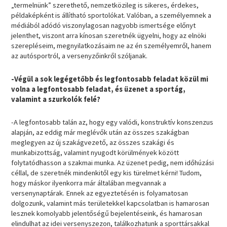
„termelnünk” szerethető, nemzetközileg is sikeres, érdekes,
példaképként is állítható sportolókat. Valóban, a személyemnek a
médiából adódó viszonylagosan nagyobb ismertsége előnyt
jelenthet, viszont arra kínosan szeretnék ügyelni, hogy az elnöki
szerepléseim, megnyilatkozásaim ne az én személyemről, hanem
az autósportról, a versenyzőinkről szóljanak.
-Végül a sok legégetőbb és legfontosabb feladat közül mi
volna a legfontosabb feladat, és üzenet a sportág,
valamint a szurkolók felé?
-A legfontosabb talán az, hogy egy valódi, konstruktív konszenzus
alapján, az eddig már meglévők után az összes szakágban
meglegyen az új szakágvezető, az összes szakági és
munkabizottság, valamint nyugodt körülmények között
folytatódhasson a szakmai munka. Az üzenet pedig, nem időhúzási
céllal, de szeretnék mindenkitől egy kis türelmet kérni! Tudom,
hogy máskor ilyenkorra már általában megvannak a
versenynaptárak. Ennek az egyeztetésén is folyamatosan
dolgozunk, valamint más területekkel kapcsolatban is hamarosan
lesznek komolyabb jelentőségű bejelentéseink, és hamarosan
elindulhat az idei versenyszezon, találkozhatunk a sporttársakkal