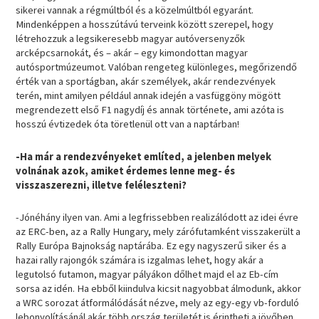
sikerei vannak a régmúltból és a közelmúltból egyaránt.
Mindenképpen a hosszútávú terveink között szerepel, hogy
létrehozzuk a legsikeresebb magyar autóversenyzők
arcképcsarnokát, és – akár – egy kimondottan magyar
autósportmúzeumot. Valóban rengeteg különleges, megőrizendő
érték van a sportágban, akár személyek, akár rendezvények
terén, mint amilyen például annak idején a vasfüggöny mögött
megrendezett első F1 nagydíj és annak története, ami azóta is
hosszú évtizedek óta töretlenül ott van a naptárban!
-Ha már a rendezvényeket említed, a jelenben melyek
volnának azok, amiket érdemes lenne meg- és
visszaszerezni, illetve feléleszteni?
-Jónéhány ilyen van. Ami a legfrissebben realizálódott az idei évre
az ERC-ben, az a Rally Hungary, mely zárófutamként visszakerült a
Rally Európa Bajnokság naptárába. Ez egy nagyszerű siker és a
hazai rally rajongók számára is izgalmas lehet, hogy akár a
legutolsó futamon, magyar pályákon dőlhet majd el az Eb-cím
sorsa az idén. Ha ebből kiindulva kicsit nagyobbat álmodunk, akkor
a WRC sorozat átformálódását nézve, mely az egy-egy vb-forduló
lebonyolításánál akár több ország területét is érintheti a jövőben,