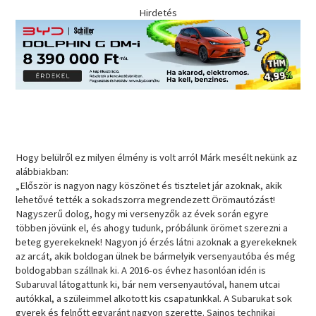
Hirdetés
Hogy belülről ez milyen élmény is volt arról Márk mesélt nekünk az
alábbiakban:
„Először is nagyon nagy köszönet és tisztelet jár azoknak, akik
lehetővé tették a sokadszorra megrendezett Örömautózást!
Nagyszerű dolog, hogy mi versenyzők az évek során egyre
többen jövünk el, és ahogy tudunk, próbálunk örömet szerezni a
beteg gyerekeknek! Nagyon jó érzés látni azoknak a gyerekeknek
az arcát, akik boldogan ülnek be bármelyik versenyautóba és még
boldogabban szállnak ki. A 2016-os évhez hasonlóan idén is
Subaruval látogattunk ki, bár nem versenyautóval, hanem utcai
autókkal, a szüleimmel alkotott kis csapatunkkal. A Subarukat sok
gyerek és felnőtt egyaránt nagyon szerette. Sajnos technikai