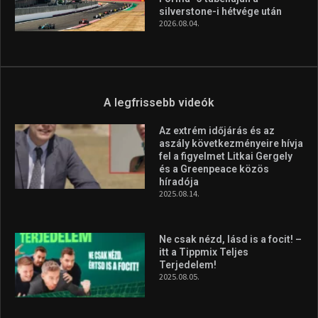
világbajnokságon
2026.08.07.
Aranyérmet nyert Szilágyi Erik
az Európa-kupán
2026.08.05.
Molnár Martin újabb dobogót
szerzett, már második a brit
Forma–3 tabelláján a
silverstone-i hétvége után
2026.08.04.
A legfrissebb videók