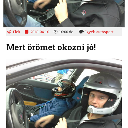
Elek
2018-04-10
10:00 de.
Egyéb autósport
Mert örömet okozni jó!