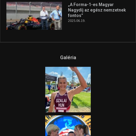
Az extrém időjárás és az
aszály következményeire hívja
fel a figyelmet Litkai Gergely
és a Greenpeace közös
híradója
2025.08.14.
Ne csak nézd, lásd is a focit! –
itt a Tippmix Teljes
Terjedelem!
2025.08.05.
„A Forma-1-es Magyar
Nagydíj az egész nemzetnek
fontos”
2025.06.19.