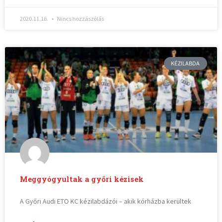
2020.11.16.
Nincs hozzászólás
KÉZILABDA
Meggyógyultak a győri kézisek
A Győri Audi ETO KC kézilabdázói – akik kórházba kerültek