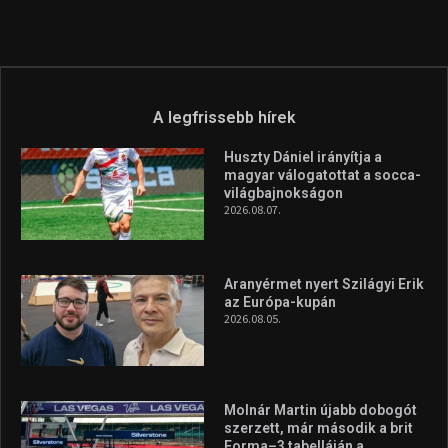
info (kukac) sportime.hu
Túl a 18. X-en és rendezvények százain a Sportime Magazinnak
továbbra is a legfőbb célja, hogy a mindenki sportját minél
vonzóbbá tegye.
A rendszeres mozgás és a sport jobbá teheti az életed! Mindehhez
minden infót megtalálsz nálunk.
A legfrissebb hírek
Huszty Dániel irányítja a
magyar válogatottat a socca-