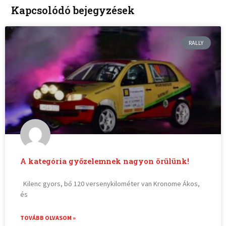
Kapcsolódó bejegyzések
RALLY
A kategória győzelemnek nagyon örülünk!
Kilenc gyors, bő 120 versenykilométer van Kronome Ákos,
és
TOVÁBB OLVASOM »