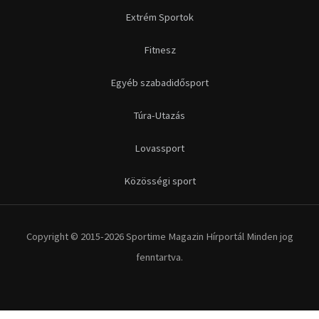
Futás
Kerékpár
Extrém Sportok
Fitnesz
Egyéb szabadidősport
Túra-Utazás