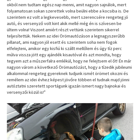
okból nem tudtam egész nap menni, amit nagyon sajnálok, mert
folyamatosan sokan szerettek volna beülni ebbe a kocsiba is. De
szerintem ez volt a legkevesebb, mert szerencsére rengeteg jó
autó, és versenyző volt kint akik mellé még én is szívesen be
ültem volna! Viszont amiért részt vettünk szerintem sikerrel
teljesítettük. Nekem az idei Örömautózáson a legnagyszerűbb
pillanat, ami nagyon jól esett és szerintem soha nem fogok
elfelejteni, amikor egy kisfiú ki szállt mellőlem és úgy tíz perc
múlva vissza jött egy ajándék kisautóval és azt mondta, hogy
tegyem azt a műszerfalra emlékül, hogy ne felejtsem el őt! Én már
nagyon várom a következő Örömautózást, hogy a tízedik jubileumi
alkalommal rengeteg gyereknek tudjunk ismét örömet okozni és
remélem az idei évhez képest jövőre többen el tudnak majd jönni
autóztatni szeretett sportágunk igazán ismert nagy bajnokai és
versenyzői közül is!”