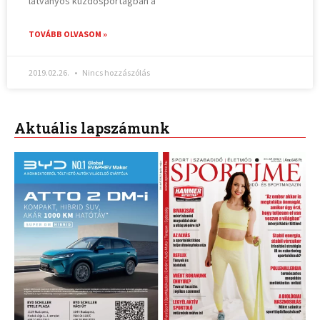
látványos küzdősportágban a
TOVÁBB OLVASOM »
2019.02.26.
Nincs hozzászólás
Aktuális lapszámunk