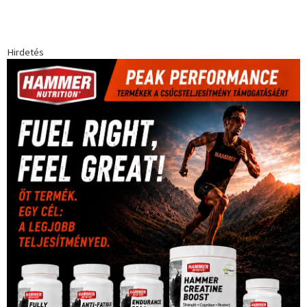
egészség
(240)
Bécs
(214)
Bajnokok Ligája
(168)
Birkózás
(143)
forma 1
(1165)
(530)
Európabajnokság
(173)
ferrari
(139)
Futball
(760)
futás
(305)
Hosszú Katinka
(186)
hungaroring
(181)
kickbox
(204)
Jégkorong
(148)
kajakkenu
(138)
karate
(168)
kézilabda
(448)
kosárlabda
(166)
Lewis Hamilton
(168)
magyar
Mercedes
(244)
labdarúgóválogatott
(148)
motorsport
(153)
Opel
rio
Dakar Team
(132)
Rali Világbajnokság
(122)
Rendezvény
(142)
sport
(438)
2016
(373)
szabadidősport
Sportime Magazin
(128)
(316)
tenisz
(416)
Szalay Balázs
(126)
táplálkozás
(155)
utazás
Video
(247)
vitorlázás
(126)
világbajnokság
(162)
Világkupa
(129)
életmód
(416)
(222)
vívás
(174)
vízilabda
(197)
Érdi Mária
(130)
úszás
(361)
Hirdetés