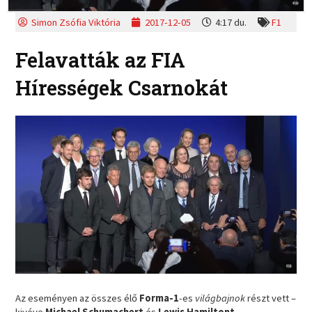
Simon Zsófia Viktória
2017-12-05
4:17 du.
F1
Felavatták az FIA
Hírességek Csarnokát
Az eseményen az összes élő
Forma-1
-es
világbajnok
részt vett –