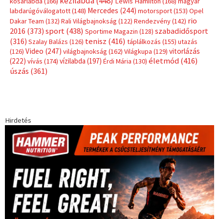
kézilabda
(448)
kosárlabda
(166)
Lewis Hamilton
(168)
magyar
Mercedes
(244)
labdarúgóválogatott
(148)
motorsport
(153)
Opel
rio
Dakar Team
(132)
Rali Világbajnokság
(122)
Rendezvény
(142)
sport
(438)
2016
(373)
szabadidősport
Sportime Magazin
(128)
(316)
tenisz
(416)
Szalay Balázs
(126)
táplálkozás
(155)
utazás
Video
(247)
vitorlázás
(126)
világbajnokság
(162)
Világkupa
(129)
életmód
(416)
(222)
vívás
(174)
vízilabda
(197)
Érdi Mária
(130)
úszás
(361)
Hirdetés