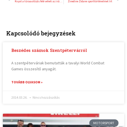
Kvyat a túraautózás felé veheti az irányt
Zinedine Zidane sporttörténelmet írt
Kapcsolódó bejegyzések
Beszédes számok Szentpétervárról
A szentpéterváriak bemutatták a tavalyi World Combat
Games összesítő anyagát.
TOVÁBB OLVASOM »
2014.03.26.
Nincs hozzászólás
MOTORSPORT