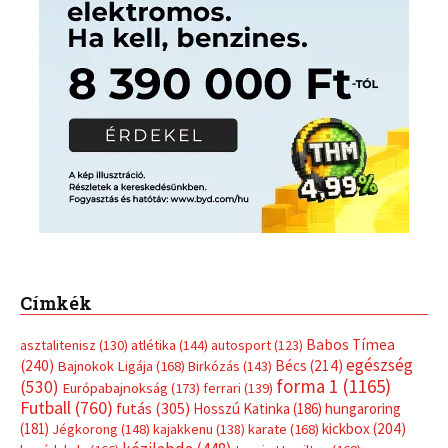
Címkék
Babos Tímea
asztalitenisz
(130)
atlétika
(144)
autosport
(123)
egészség
(240)
Bécs
(214)
Bajnokok Ligája
(168)
Birkózás
(143)
forma 1
(1165)
(530)
Európabajnokság
(173)
ferrari
(139)
Futball
(760)
futás
(305)
Hosszú Katinka
(186)
hungaroring
(181)
kickbox
(204)
Jégkorong
(148)
kajakkenu
(138)
karate
(168)