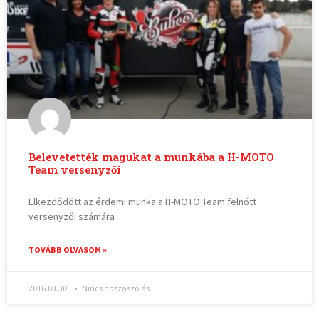
Belevetették magukat a munkába a H-MOTO
Team versenyzői
Elkezdődött az érdemi munka a H-MOTO Team felnőtt
versenyzői számára
TOVÁBB OLVASOM »
2016.03.30.
Nincs hozzászólás