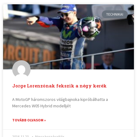
TECHNIKAI
Jorge Lorenzónak fekszik a négy kerék
A MotoGP háromszoros világbajnoka kipróbálhatta a
Mercedes W05 Hybrid modelljét
TOVÁBB OLVASOM »
2016.11.23.
Nincs hozzászólás