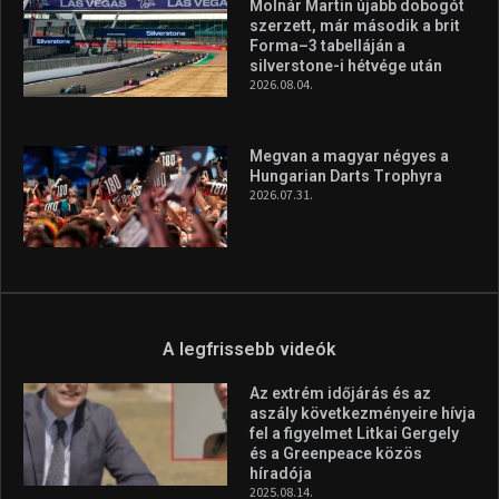
Molnár Martin újabb dobogót
szerzett, már második a brit
Forma–3 tabelláján a
silverstone-i hétvége után
2026.08.04.
Megvan a magyar négyes a
Hungarian Darts Trophyra
2026.07.31.
A legfrissebb videók
Az extrém időjárás és az
aszály következményeire hívja
fel a figyelmet Litkai Gergely
és a Greenpeace közös
híradója
2025.08.14.