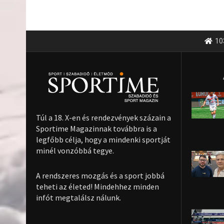
10
Túl a 18. X-en és rendezvények százain a
Sportime Magazinnak továbbra is a
legfőbb célja, hogy a mindenki sportját
minél vonzóbbá tegye.
A rendszeres mozgás és a sport jobbá
teheti az életed! Mindehhez minden
infót megtalálsz nálunk.