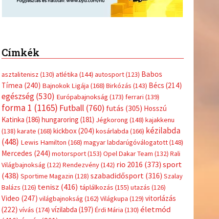
Címkék
Babos
asztalitenisz
(130)
atlétika
(144)
autosport
(123)
Tímea
(240)
Bécs
(214)
Bajnokok Ligája
(168)
Birkózás
(143)
egészség
(530)
Európabajnokság
(173)
ferrari
(139)
forma 1
(1165)
Futball
(760)
futás
(305)
Hosszú
Katinka
(186)
hungaroring
(181)
Jégkorong
(148)
kajakkenu
kézilabda
kickbox
(204)
(138)
karate
(168)
kosárlabda
(166)
(448)
Lewis Hamilton
(168)
magyar labdarúgóválogatott
(148)
Mercedes
(244)
motorsport
(153)
Opel Dakar Team
(132)
Rali
sport
rio 2016
(373)
Világbajnokság
(122)
Rendezvény
(142)
(438)
szabadidősport
(316)
Sportime Magazin
(128)
Szalay
tenisz
(416)
Balázs
(126)
táplálkozás
(155)
utazás
(126)
Video
(247)
vitorlázás
világbajnokság
(162)
Világkupa
(129)
életmód
(222)
vívás
(174)
vízilabda
(197)
Érdi Mária
(130)