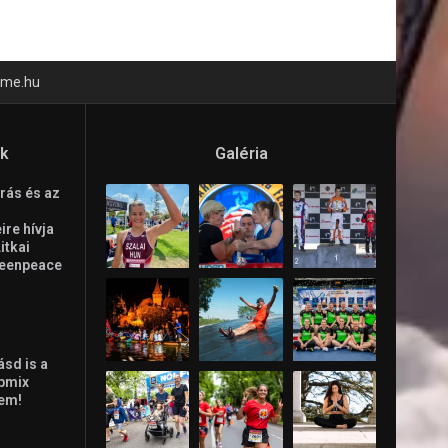
time.hu
ók
Galéria
rás és az
re hívja
Litkai
reenpeace
ásd is a
ppmix
lem!