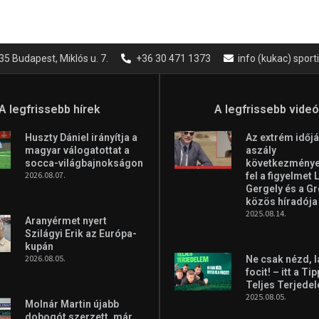
35 Budapest, Miklós u. 7.
+36 30 471 1373
info (kukac) spor
A legfrissebb hírek
A legfrissebb vide
Huszty Dániel irányítja a
Az extrém időjá
magyar válogatottat a
aszály
socca-világbajnokságon
következményei
2026.08.07.
fel a figyelmet 
Gergely és a G
közös híradója
2025.08.14.
Aranyérmet nyert
Szilágyi Erik az Európa-
kupán
2026.08.05.
Ne csak nézd, l
focit! – itt a Ti
Teljes Terjede
2025.08.05.
Molnár Martin újabb
dobogót szerzett, már