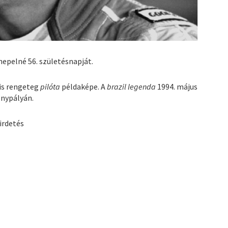
nepelné 56. születésnapját.
is rengeteg
pilóta
példaképe. A
brazil legenda
1994. május
nypályán.
irdetés