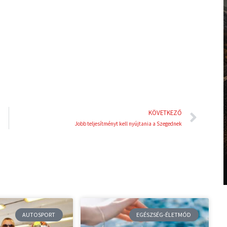
d
r
i
e
n
s
t
Köve
KÖVETKEZŐ
Jobb teljesítményt kell nyújtania a Szegednek
AUTOSPORT
EGÉSZSÉG-ÉLETMÓD