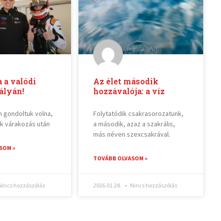
a a valódi
Az élet második
ályán!
hozzávalója: a víz
m gondoltuk volna,
Folytatódik csakrasorozatunk,
ok várakozás után
a második, azaz a szakrális,
más néven szexcsakrával.
SOM »
TOVÁBB OLVASOM »
incs hozzászólás
2026.01.28.
Nincs hozzászólás