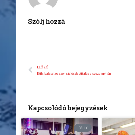
o
e
o
r
k
Szólj hozzá
Előző
ELŐZŐ
Düh, baleset és szenzációs debütálás a szezonnyitón
Kapcsolódó bejegyzések
RALLY