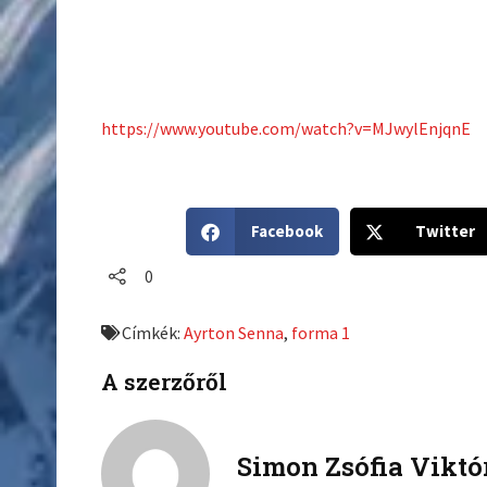
https://www.youtube.com/watch?v=MJwylEnjqnE
S
S
Facebook
Twitter
h
h
a
a
0
r
r
e
e
Címkék:
Ayrton Senna
,
forma 1
o
o
n
n
A szerzőről
f
t
a
w
c
i
Simon Zsófia Viktó
e
t
b
t