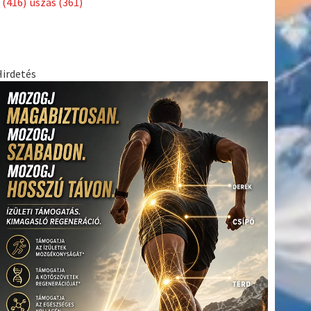
(416)
úszás
(361)
Hirdetés