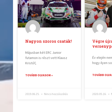
Nagyon szoros csaták!
Végre újr
versenyp
Májusban két ERC Junior
Év elején ne
futamon is részt vett Klausz
hogy ilyen s
Kristóf,
TOVÁBB OLVA
TOVÁBB OLVASOM »
2019.06.25.
Nincs hozzászólás
2020.05.16.
N