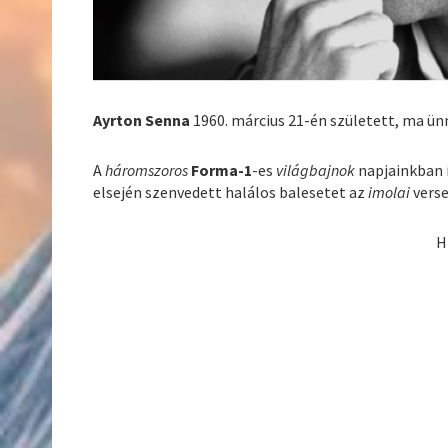
Ayrton Senna
1960. március 21-én született, ma ün
A
háromszoros
Forma-1
-es
világbajnok
napjainkban 
elsején szenvedett halálos balesetet az
imolai
verse
H