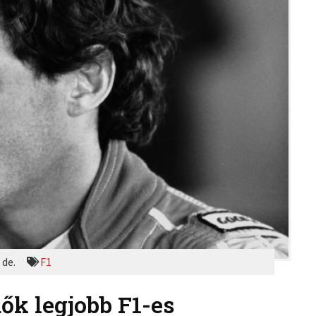
 de.
F1
ők legjobb F1-es