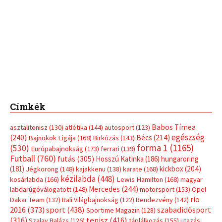
Címkék
Babos Tímea
asztalitenisz
(130)
atlétika
(144)
autosport
(123)
egészség
(240)
Bécs
(214)
Bajnokok Ligája
(168)
Birkózás
(143)
forma 1
(1165)
(530)
Európabajnokság
(173)
ferrari
(139)
Futball
(760)
futás
(305)
Hosszú Katinka
(186)
hungaroring
(181)
kickbox
(204)
Jégkorong
(148)
kajakkenu
(138)
karate
(168)
kézilabda
(448)
kosárlabda
(166)
Lewis Hamilton
(168)
magyar
Mercedes
(244)
labdarúgóválogatott
(148)
motorsport
(153)
Opel
rio
Dakar Team
(132)
Rali Világbajnokság
(122)
Rendezvény
(142)
sport
(438)
2016
(373)
szabadidősport
Sportime Magazin
(128)
(316)
tenisz
(416)
Szalay Balázs
(126)
táplálkozás
(155)
utazás