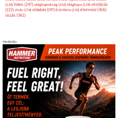
Video
(247)
vitorlázás
(126)
világbajnokság
(162)
Világkupa
(129)
életmód
(416)
(222)
vívás
(174)
vízilabda
(197)
Érdi Mária
(130)
úszás
(361)
Hirdetés