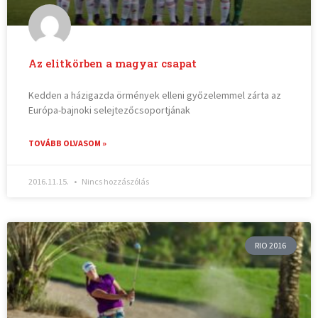
Az elitkörben a magyar csapat
Kedden a házigazda örmények elleni győzelemmel zárta az
Európa-bajnoki selejtezőcsoportjának
TOVÁBB OLVASOM »
2016.11.15.
Nincs hozzászólás
RIO 2016