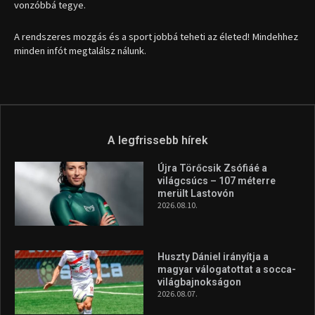
vonzóbbá tegye.
A rendszeres mozgás és a sport jobbá teheti az életed! Mindehhez
minden infót megtalálsz nálunk.
A legfrissebb hírek
Újra Törőcsik Zsófiáé a
világcsúcs – 107 méterre
merült Lastovón
2026.08.10.
Huszty Dániel irányítja a
magyar válogatottat a socca-
világbajnokságon
2026.08.07.