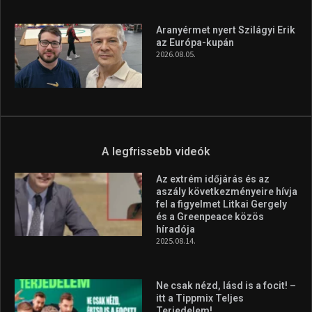
Aranyérmet nyert Szilágyi Erik
az Európa-kupán
2026.08.05.
A legfrissebb videók
Az extrém időjárás és az
aszály következményeire hívja
fel a figyelmet Litkai Gergely
és a Greenpeace közös
híradója
2025.08.14.
Ne csak nézd, lásd is a focit! –
itt a Tippmix Teljes
Terjedelem!