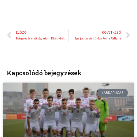
Előző
K
ELŐZŐ
KÖVETKEZŐ
Betegség és érettségi után, Eb és vb előtt a paralimpiai bajnok Kiss Péter Pál
Egy jót teszteltünk a Roma Rally-ra
Kapcsolódó bejegyzések
LABDARÚGÁS