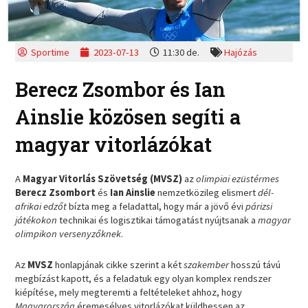
Sportime
2023-07-13
11:30 de.
Hajózás
Berecz Zsombor és Ian
Ainslie közösen segíti a
magyar vitorlázókat
A
Magyar Vitorlás Szövetség (MVSZ)
az
olimpiai ezüstérmes
Berecz Zsombort
és
Ian Ainslie
nemzetközileg elismert
dél-
afrikai edzőt
bízta meg a feladattal, hogy már a jövő évi
párizsi
játékokon
technikai és logisztikai támogatást nyújtsanak a
magyar
olimpikon versenyzőknek
.
Az
MVSZ
honlapjának cikke szerint a két
szakember
hosszú távú
megbízást kapott, és a feladatuk egy olyan komplex rendszer
kiépítése, mely megteremti a feltételeket ahhoz, hogy
Magyarország
éremesélyes vitorlázókat küldhessen az