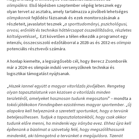
olimpiákra
. Első lépésben szeptember végéig letesznek egy
olyan tervet az asztalra, amely tartalmazza a jövőbeli lehetséges
olimpikonok
fejlődési fázisainak és ezek monitorozásának a
részleteit, javaslatot tesznek „
a sporttudományi, pszichológusi,
orvosi, erőnléti és technikai háttércsapat összeállítására, részletes
költségvetéssel
„. Ezt követően a télen elkezdik a programot egy
intenzív, összecsiszoló edzőtáborral a 2028-as és 2032-es
olimpia
potenciális résztvevői számára.
A honlap kiemelte, a legsürgősebb cél, hogy Berecz Zsomborék
már a 2024-es olimpián induló versenyzőknek technikai és
logisztikai támogatást nyújtsanak.
„
Hiszek Iannel együtt a magyar vitorlázás jövőjében. Rengeteg
olyan tapasztalatunk van közösen a vitorlázás minden
területéről, amelyeket hasznosan tudunk megosztani
” – mondta a
tokiói játékokon Finndingiben ezüstérmes magyar sportember
. „
Új
alapokra kell helyeznünk a szeretett sportunkat, hogy a tervünk
beteljesülhessen. Tudjuk a tapasztalatainkból, hogy csak akkor
tudunk előre menni, ha mindenki egy irányba evez. Ehhez újra kell
építenünk a bizalmat a szövetség felé, hogy megszólíthassunk
mindenkit, aki támogatná a tervünket a megújulásra. Tizenöt