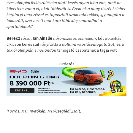
éves olimpiai felkészüléseim alatt kevés olyan hiba van, amit ne
követtem volna el, akár többször is. Ezeknek a nagy részét ki lehet
kerülni jó tervezéssel és tapasztalt szakemberekkel, így magára a
fókuszált, szervezett munkára több ideje maradhat a
sportolóknak
.”
Berecz
társa
,
Ian Ainslie
háromszoros olimpikon
, két ötkarikás
cikluson keresztül irányította a
holland vitorlásválogatottat
, és a
tokiói olimpián
a
hollandok
támogató csapatának a tagja volt.
Hirdetés
(Forrás: MTI, nyitókép: MTI/Czeglédi Zsolt)