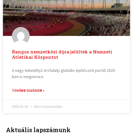
Rangos nemzetközi díjra jelölték a Nemzeti
Atlétikai Központot
A nagy tekintélyű Archdaily globális építészeti portál 2025-
ben is megnevezi
TOVÁBB OLVASOM »
2025.01.29.
Nincs hozzászólás
Aktuális lapszámunk