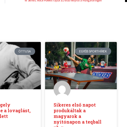
W Series: Alice Powell rajtol az első helyről a Hungaroringen
ÖTTUSA
EGYÉB SPORTHÍREK
rgely
Sikeres első napot
 a lovaglást,
produkáltak a
lett
magyarok a
nyitónapon a teqball