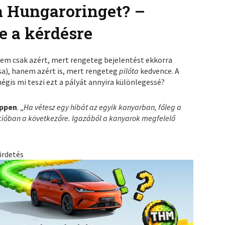
a Hungaroringet? –
e a kérdésre
em csak azért, mert rengeteg bejelentést ekkorra
a), hanem azért is, mert rengeteg
pilóta
kedvence. A
mégis mi teszi ezt a pályát annyira különlegessé?
appen
. „
Ha vétesz egy hibát az egyik kanyarban, főleg a
cióban a következőre. Igazából a kanyarok megfelelő
irdetés