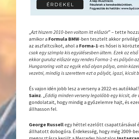
„
Azt hiszem 2010-ben voltam itt először
” – tette hozz
amikor a
Formula BMW
-ben tesztelt akkor privilé
az aszfaltcsíkot, ahol a
Forma-1
-es hősei is körözt
csak egy szimpla kis együlésesben ültem. Ezek az els
ekkor gurulsz először egy rendes Forma-1-es pályán az
Hungaroring volt az egyik első olyan pálya, amin kö
vezetni, mindig is szerettem ezt a pályát, igazi, kicsi
És vajon idén jobb lesz a verseny a 2022-es autókkal?
Sainz
. „
Eddig minden verseny legalább egy kicsit, de v
gondolatait, hogy mindig a győzelemre hajt, és ezen
állhasson fel.
George Russell
egy héttel ezelőtt csapattársával 
állhatott dobogóra. Érdekesség, hogy még 2009-ben
megosztásra került a Mercedes hivatalos
Instagra