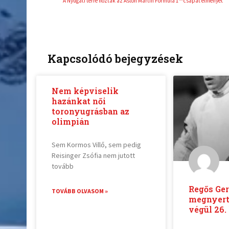
A Nyugati térre hozták az Aston Martin Formula 1™ csapat élményét
Kapcsolódó bejegyzések
Nem képviselik
hazánkat női
toronyugrásban az
olimpián
Sem Kormos Villő, sem pedig
Reisinger Zsófia nem jutott
tovább
Regős Ge
TOVÁBB OLVASOM »
megnyerte
végül 26. 