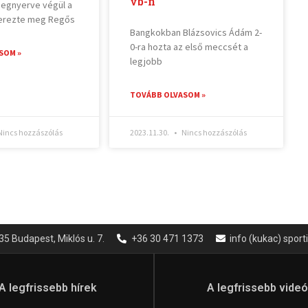
vb-n
megnyerve végül a
zerezte meg Regős
Bangkokban Blázsovics Ádám 2-
0-ra hozta az első meccsét a
SOM »
legjobb
TOVÁBB OLVASOM »
incs hozzászólás
2023.11.30.
Nincs hozzászólás
35 Budapest, Miklós u. 7.
+36 30 471 1373
info (kukac) spor
A legfrissebb hírek
A legfrissebb vide