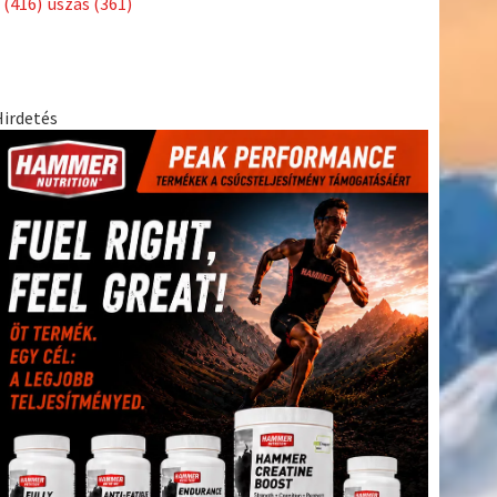
(416)
úszás
(361)
Hirdetés