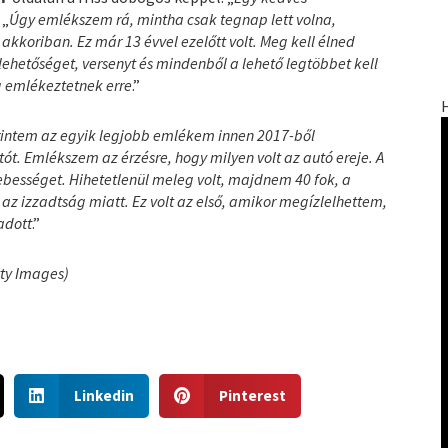
. „
Úgy emlékszem rá, mintha csak tegnap lett volna,
akkoriban. Ez már 13 évvel ezelőtt volt. Meg kell élned
ehetőséget, versenyt és mindenből a lehető legtöbbet kell
ig emlékeztetnek erre
.”
rintem az egyik legjobb emlékem innen 2017-ből
t. Emlékszem az érzésre, hogy milyen volt az autó ereje. A
ebességet. Hihetetlenül meleg volt, majdnem 40 fok, a
 az izzadtság miatt. Ez volt az első, amikor megízlelhettem,
adott
.”
tty Images)
S
S
Linkedin
Pinterest
h
h
a
a