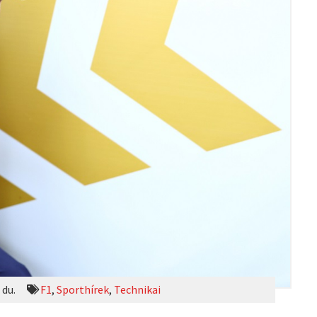
 du.
F1
,
Sporthírek
,
Technikai