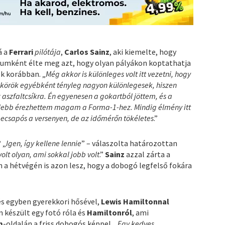
á a
Ferrari
pilótája
,
Carlos Sainz
, aki kiemelte, hogy
giumként élte meg azt, hogy olyan pályákon koptathatja
ek korábban. „
Még akkor is különleges volt itt vezetni, hogy
ő körök egyébként tényleg nagyon különlegesek, hiszen
 aszfaltcsíkra. Én egyenesen a gokartból jöttem, és a
zelebb érezhettem magam a Forma-1-hez. Mindig élmény itt
t becsapós a versenyen, de az időmérőn tökéletes
.”
 „
Igen, így kellene lennie
” – válaszolta határozottan
olt olyan, ami sokkal jobb volt
.”
Sainz
azzal zárta a
 a hétvégén is azon lesz, hogy a dobogó legfelső fokára
és egyben gyerekkori hősével,
Lewis Hamiltonnal
 készült egy fotó róla és
Hamiltonról
, ami
m
-oldalán a friss dobogós képpel. „
Egy kedves