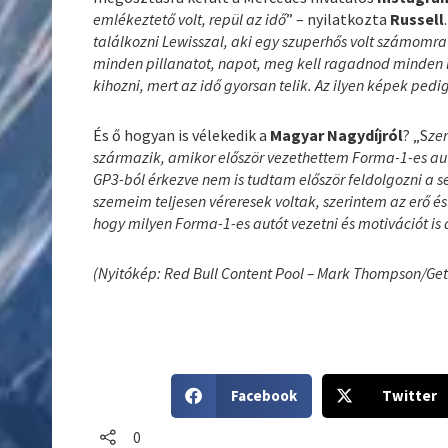
emlékeztető volt, repül az idő
” – nyilatkozta
Russell
találkozni Lewisszal, aki egy szuperhős volt számomra 
minden pillanatot, napot, meg kell ragadnod minden l
kihozni, mert az idő gyorsan telik. Az ilyen képek ped
És ő hogyan is vélekedik a
Magyar Nagydíjról
? „S
ze
származik, amikor először vezethettem Forma-1-es autó
GP3-ból érkezve nem is tudtam először feldolgozni a s
szemeim teljesen véreresek voltak, szerintem az erő és
hogy milyen Forma-1-es autót vezetni és motivációt is 
(Nyitókép: Red Bull Content Pool – Mark Thompson/Ge
S
S
Facebook
Twitter
h
h
a
a
0