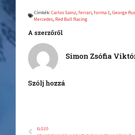
r
r
e
e
Címkék:
Carlos Sainz
,
ferrari
,
forma 1
,
George Rus
o
o
Mercedes
,
Red Bull Racing
n
n
f
t
A szerzőről
a
w
c
i
e
t
Simon Zsófia Viktó
b
t
o
e
o
r
k
Szólj hozzá
Előző
ELŐZŐ