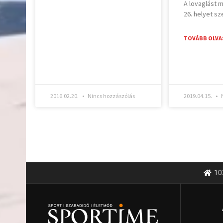
A lovaglást 
26. helyet s
TOVÁBB OLVA
2016.02.20.
Nincs hozzászólás
2019.04.15.
N
10