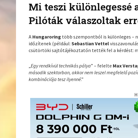
Mi teszi különlegessé 
Pilóták válaszoltak err
A
Hungaroring
több szempontból is különleges – n
időzítenek (például:
Sebastian Vettel
visszavonulás
csütörtöki sajtótájékoztatón tették fel a kérdést: 
„
Egy rendkívül technikás pálya
” – felelte
Max Verst
második szektorban, akkor nem leszel megfelelő pozí
kombinációja tesz ilyenné
.”
H