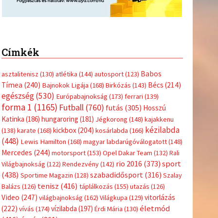
Címkék
Babos
asztalitenisz
(130)
atlétika
(144)
autosport
(123)
Tímea
(240)
Bécs
(214)
Bajnokok Ligája
(168)
Birkózás
(143)
egészség
(530)
Európabajnokság
(173)
ferrari
(139)
forma 1
(1165)
Futball
(760)
futás
(305)
Hosszú
Katinka
(186)
hungaroring
(181)
Jégkorong
(148)
kajakkenu
kézilabda
kickbox
(204)
(138)
karate
(168)
kosárlabda
(166)
(448)
Lewis Hamilton
(168)
magyar labdarúgóválogatott
(148)
Mercedes
(244)
motorsport
(153)
Opel Dakar Team
(132)
Rali
sport
rio 2016
(373)
Világbajnokság
(122)
Rendezvény
(142)
(438)
szabadidősport
(316)
Sportime Magazin
(128)
Szalay
tenisz
(416)
Balázs
(126)
táplálkozás
(155)
utazás
(126)
Video
(247)
vitorlázás
világbajnokság
(162)
Világkupa
(129)
életmód
(222)
vívás
(174)
vízilabda
(197)
Érdi Mária
(130)