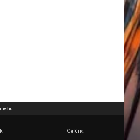
time.hu
ók
Galéria