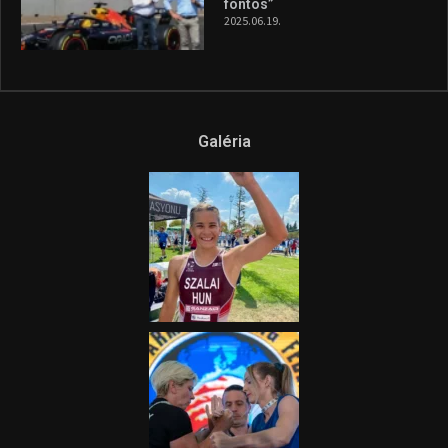
és a Greenpeace közös
híradója
2025.08.14.
Ne csak nézd, lásd is a focit! –
itt a Tippmix Teljes
Terjedelem!
2025.08.05.
„A Forma-1-es Magyar
Nagydíj az egész nemzetnek
fontos”
2025.06.19.
Galéria