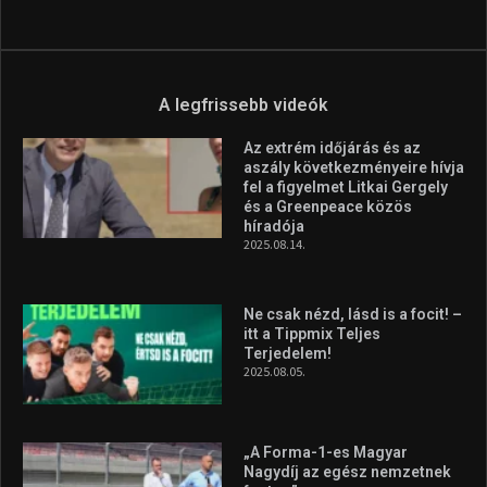
Aranyérmet nyert Szilágyi Erik
az Európa-kupán
2026.08.05.
Molnár Martin újabb dobogót
szerzett, már második a brit
Forma–3 tabelláján a
silverstone-i hétvége után
2026.08.04.
A legfrissebb videók
Az extrém időjárás és az
aszály következményeire hívja
fel a figyelmet Litkai Gergely