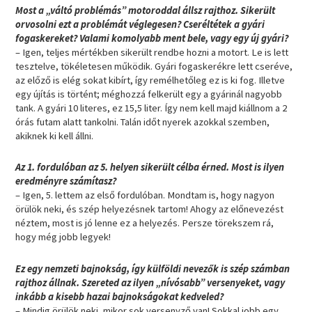
Most a „váltó problémás” motoroddal állsz rajthoz. Sikerült
orvosolni ezt a problémát véglegesen? Cseréltétek a gyári
fogaskereket? Valami komolyabb ment bele, vagy egy új gyári?
– Igen, teljes mértékben sikerült rendbe hozni a motort. Le is lett
tesztelve, tökéletesen működik. Gyári fogaskerékre lett cseréve,
az előző is elég sokat kibírt, így remélhetőleg ez is ki fog. Illetve
egy újítás is történt; méghozzá felkerült egy a gyárinál nagyobb
tank. A gyári 10 literes, ez 15,5 liter. Így nem kell majd kiállnom a 2
órás futam alatt tankolni. Talán időt nyerek azokkal szemben,
akiknek ki kell állni.
Az 1. fordulóban az 5. helyen sikerült célba érned. Most is ilyen
eredményre számítasz?
– Igen, 5. lettem az első fordulóban. Mondtam is, hogy nagyon
örülök neki, és szép helyezésnek tartom! Ahogy az előnevezést
néztem, most is jó lenne ez a helyezés. Persze törekszem rá,
hogy még jobb legyek!
Ez egy nemzeti bajnokság, így külföldi nevezők is szép számban
rajthoz állnak. Szereted az ilyen „nívósabb” versenyeket, vagy
inkább a kisebb hazai bajnokságokat kedveled?
– Mindig örülök neki, mikor sok versenyző van! Sokkal jobb egy