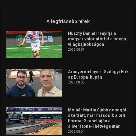
Túl a 18. X-en és rendezvények százain a Sportime Magazinnak
továbbra is a legfőbb célja, hogy a mindenki sportját minél
vonzóbbá tegye.
A rendszeres mozgás és a sport jobbá teheti az életed! Mindehhez
minden infót megtalálsz nálunk.
A legfrissebb hírek
Huszty Dániel irányítja a
magyar válogatottat a socca-
világbajnokságon
2026.08.07.