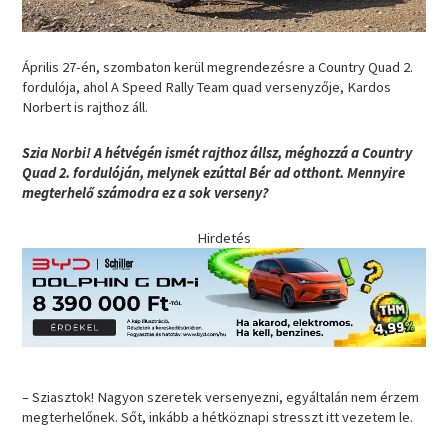
Április 27-én, szombaton kerül megrendezésre a Country Quad 2.
fordulója, ahol A Speed Rally Team quad versenyzője, Kardos
Norbert is rajthoz áll.
Szia Norbi! A hétvégén ismét rajthoz állsz, méghozzá a Country
Quad 2. fordulóján, melynek ezúttal Bér ad otthont. Mennyire
megterhelő számodra ez a sok verseny?
Hirdetés
– Sziasztok! Nagyon szeretek versenyezni, egyáltalán nem érzem
megterhelőnek. Sőt, inkább a hétköznapi stresszt itt vezetem le.