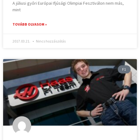
A júliusi győri Európai Ifjúsági Olimpiai Fesztiválon nem más,
mint
TOVÁBB OLVASOM »
2017.03.21.
Nincs hozzászólás
F1