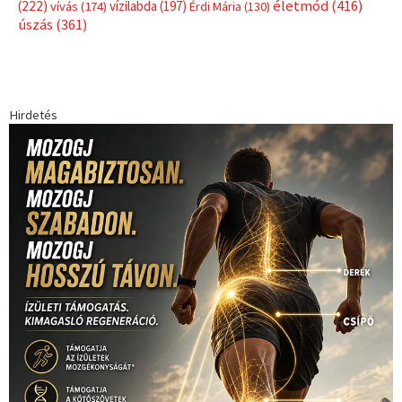
Címkék
Babos Tímea
asztalitenisz
(130)
atlétika
(144)
autosport
(123)
egészség
(240)
Bécs
(214)
Bajnokok Ligája
(168)
Birkózás
(143)
forma 1
(1165)
(530)
Európabajnokság
(173)
ferrari
(139)
Futball
(760)
futás
(305)
Hosszú Katinka
(186)
hungaroring
(181)
kickbox
(204)
Jégkorong
(148)
kajakkenu
(138)
karate
(168)
kézilabda
(448)
kosárlabda
(166)
Lewis Hamilton
(168)
magyar
Mercedes
(244)
labdarúgóválogatott
(148)
motorsport
(153)
Opel
rio
Dakar Team
(132)
Rali Világbajnokság
(122)
Rendezvény
(142)
sport
(438)
2016
(373)
szabadidősport
Sportime Magazin
(128)
(316)
tenisz
(416)
Szalay Balázs
(126)
táplálkozás
(155)
utazás
Video
(247)
vitorlázás
(126)
világbajnokság
(162)
Világkupa
(129)
életmód
(416)
(222)
vívás
(174)
vízilabda
(197)
Érdi Mária
(130)
úszás
(361)
Hirdetés