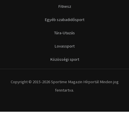
Futás
Kerékpár
Extrém Sportok
Fitnesz
Egyéb szabadidősport
Túra-Utazás
Lovassport