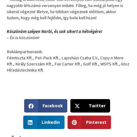
nagyobb létszámú versenyen indulni. Főleg, ha még jó helyen is
sikerül végezni! Illetve, ha többen végeznek előttem, akkor
tudom, hogy még kell fejlődni, így bele kell húzni!
Köszönöm szépen Norbi, és sok sikert a hétvégére!
– Én is köszönöm!
Reklámpartnereink:
Fémtiszta Kft., Pet-Pack Kft., Lajosházi Csaba E.V., Copy n More
Kft., Király Szerszám Kft., Fun Carter Kft., Golf Kft., WSPS Kft., Atoz
Híradástechnika Kft.
S
S
Facebook
Twitter
h
h
a
a
S
S
r
r
Linkedin
Pinterest
h
h
e
e
a
a
o
o
r
r