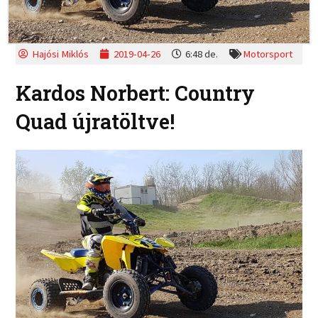
Hajósi Miklós
2019-04-26
6:48 de.
Motorsport
Kardos Norbert: Country
Quad újratöltve!