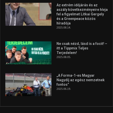
Az extrém időjárás és az
aszály következményeire hívja
fel a figyelmet Litkai Gergely
és a Greenpeace közös
híradója
2025.08.14.
Ne csak nézd, lásd is a focit! –
itt a Tippmix Teljes
Terjedelem!
2025.08.05.
„A Forma-1-es Magyar
Nagydíj az egész nemzetnek
fontos”
2025.06.19.