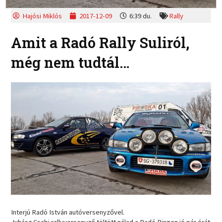
Hajósi Miklós
2017-12-09
6:39 du.
Rally
Amit a Radó Rally Suliról,
még nem tudtál…
Interjú Radó István autóversenyzővel.