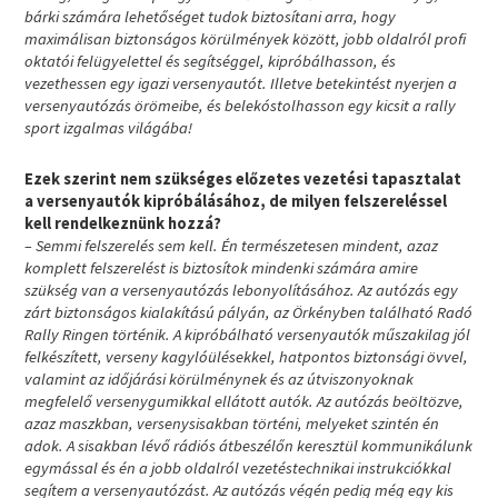
bárki számára lehetőséget tudok biztosítani arra, hogy
maximálisan biztonságos körülmények között, jobb oldalról profi
oktatói felügyelettel és segítséggel, kipróbálhasson, és
vezethessen egy igazi versenyautót. Illetve betekintést nyerjen a
versenyautózás örömeibe, és belekóstolhasson egy kicsit a rally
sport izgalmas világába!
Ezek szerint nem szükséges előzetes vezetési tapasztalat
a versenyautók kipróbálásához, de milyen felszereléssel
kell rendelkeznünk hozzá?
– Semmi felszerelés sem kell. Én természetesen mindent, azaz
komplett felszerelést is biztosítok mindenki számára amire
szükség van a versenyautózás lebonyolításához. Az autózás egy
zárt biztonságos kialakítású pályán, az Örkényben található Radó
Rally Ringen történik. A kipróbálható versenyautók műszakilag jól
felkészített, verseny kagylóülésekkel, hatpontos biztonsági övvel,
valamint az időjárási körülménynek és az útviszonyoknak
megfelelő versenygumikkal ellátott autók. Az autózás beöltözve,
azaz maszkban, versenysisakban történi, melyeket szintén én
adok. A sisakban lévő rádiós átbeszélőn keresztül kommunikálunk
egymással és én a jobb oldalról vezetéstechnikai instrukciókkal
segítem a versenyautózást. Az autózás végén pedig még egy kis