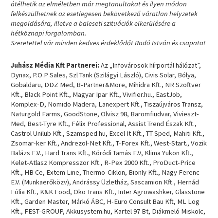
átélhetik az elméletben már megtanultakat és ilyen módon
felkészülhetnek az esetlegesen bekövetkező váratlan helyzetek
megoldására, illetve a baleseti szituációk elkerülésére a
hétköznapi forgalomban.
Szeretettel vár minden kedves érdeklődőt Radó István és csapata!
Juhász Média Kft Partnerei:
Az „Infovárosok hírportál hálózat”,
Dynax, P.O.P Sales, Szl Tank (Szilágyi László), Civis Solar, Bólya,
Gobaldaru, DDZ Med, B-Partner&More, Mihidra Kft., NR Szoftver
Kft., Black Point Kft., Magyar Ipar Kft., Vivifier.hu., EastJob,
Komplex-D, Nomido Madera, Lanexpert Kft., Tiszaújváros Transz,
Naturgold Farms, GoodStone, Olvisz 98, Baromfiudvar, Vivieszt-
Med, Best-Tyre Kft., Félix Professional, Assist Trend Észak Kft.,
Castrol Unilub Kft., Szamsped.hu, Excel It Kft., TT Sped, Mahiti Kft.,
Zsomar-ker Kft., Andrezol-Net Kft., T-Forex Kft., West-Start., Vozik
Balázs E.V., Hard Trans Kft., Kóródi Tamás E.V, Klima Yukon Kft.,
Kelet-Atlasz Kompresszor Kft., R-Pex 2000 Kft., ProDuct-Price
Kft., HB Ce, Extem Line, Thermo-Ciklon, Bionly Kft., Nagy Ferenc
E.V. (Munkaerőközv), Andrássy Üzletház, Sascamion Kft., Hernád
Fólia Kft., K&K Food, Öko Trans Kft., Inter Agrowashker, Glasstone
Kft., Garden Master, Márkó ÁBC, H-Euro Consult Bau Kft, ML Log
Kft., FEST-GROUP, Akkusystem.hu, Kartel 97 Bt, Diákmeló Miskolc,