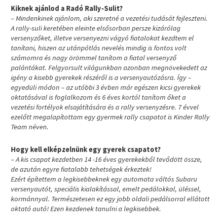
Kiknek ajánlod a Radó Rally-Sulit?
– Mindenkinek ajánlom, aki szeretné a vezetési tudását fejleszteni.
A rally-suli keretében eleinte elsősorban persze kizárólag
versenyzőket, illetve versenyezni vágyó fiatalokat kezdtem el
tanítani, hiszen az utánpótlás nevelés mindig is fontos volt
számomra és nagy örömmel tanítom a fiatal versenyző
palántákat. Felgyorsult világunkban azonban megnövekedett az
igény a kisebb gyerekek részéről is a versenyautózásra. Így –
egyedüli módon – az utóbbi 3 évben már egészen kicsi gyerekek
oktatásával is foglalkozom és 6 éves kortól tanítom őket a
vezetési fortélyok elsajátítására és a rally versenyzésre. 7 évvel
ezelőtt megalapítottam egy gyermek rally csapatot is Kinder Rally
Team néven.
Hogy kell elképzelnünk egy gyerek csapatot?
– A kis csapat kezdetben 14 -16 éves gyerekekből tevődött össze,
de azután egyre fiatalabb tehetségek érkeztek!
Ezért építettem a legkisebbeknek egy automata váltós Subaru
versenyautót, speciális kialakítással, emelt pedálokkal, üléssel,
kormánnyal. Természetesen ez egy jobb oldali pedálsorral ellátott
oktató autó! Ezen kezdenek tanulni a legkisebbek.