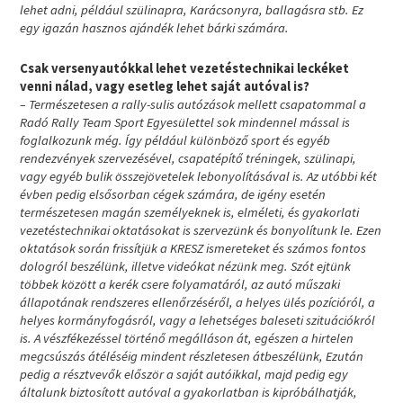
lehet adni, például szülinapra, Karácsonyra, ballagásra stb. Ez
egy igazán hasznos ajándék lehet bárki számára.
Csak versenyautókkal lehet vezetéstechnikai leckéket
venni nálad, vagy esetleg lehet saját autóval is?
– Természetesen a rally-sulis autózások mellett csapatommal a
Radó Rally Team Sport Egyesülettel sok mindennel mással is
foglalkozunk még. Így például különböző sport és egyéb
rendezvények szervezésével, csapatépítő tréningek, szülinapi,
vagy egyéb bulik összejövetelek lebonyolításával is. Az utóbbi két
évben pedig elsősorban cégek számára, de igény esetén
természetesen magán személyeknek is, elméleti, és gyakorlati
vezetéstechnikai oktatásokat is szervezünk és bonyolítunk le. Ezen
oktatások során frissítjük a KRESZ ismereteket és számos fontos
dologról beszélünk, illetve videókat nézünk meg. Szót ejtünk
többek között a kerék csere folyamatáról, az autó műszaki
állapotának rendszeres ellenőrzéséről, a helyes ülés pozícióról, a
helyes kormányfogásról, vagy a lehetséges baleseti szituációkról
is. A vészfékezéssel történő megálláson át, egészen a hirtelen
megcsúszás átéléséig mindent részletesen átbeszélünk, Ezután
pedig a résztvevők először a saját autóikkal, majd pedig egy
általunk biztosított autóval a gyakorlatban is kipróbálhatják,