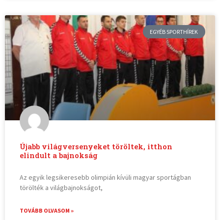
EGYÉB SPORTHÍREK
Újabb világversenyeket töröltek, itthon
elindult a bajnokság
Az egyik legsikeresebb olimpián kívüli magyar sportágban
törölték a világbajnokságot,
TOVÁBB OLVASOM »