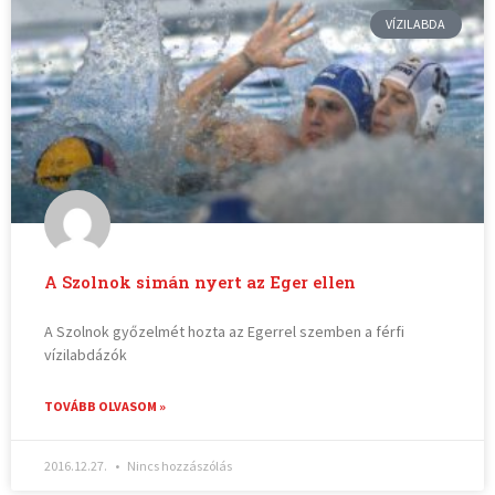
VÍZILABDA
A Szolnok simán nyert az Eger ellen
A Szolnok győzelmét hozta az Egerrel szemben a férfi
vízilabdázók
TOVÁBB OLVASOM »
2016.12.27.
Nincs hozzászólás