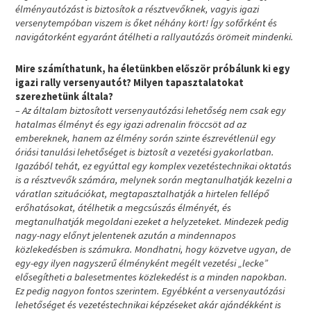
élményautózást is biztosítok a résztvevőknek, vagyis igazi
versenytempóban viszem is őket néhány kört! Így sofőrként és
navigátorként egyaránt átélheti a rallyautózás örömeit mindenki.
Mire számíthatunk, ha életünkben először próbálunk ki egy
igazi rally versenyautót? Milyen tapasztalatokat
szerezhetünk általa?
– Az általam biztosított versenyautózási lehetőség nem csak egy
hatalmas élményt és egy igazi adrenalin fröccsöt ad az
embereknek, hanem az élmény során szinte észrevétlenül egy
óriási tanulási lehetőséget is biztosít a vezetési gyakorlatban.
Igazából tehát, ez egyúttal egy komplex vezetéstechnikai oktatás
is a résztvevők számára, melynek során megtanulhatják kezelni a
váratlan szituációkat, megtapasztalhatják a hirtelen fellépő
erőhatásokat, átélhetik a megcsúszás élményét, és
megtanulhatják megoldani ezeket a helyzeteket. Mindezek pedig
nagy-nagy előnyt jelentenek azután a mindennapos
közlekedésben is számukra. Mondhatni, hogy közvetve ugyan, de
egy-egy ilyen nagyszerű élményként megélt vezetési „lecke”
elősegítheti a balesetmentes közlekedést is a minden napokban.
Ez pedig nagyon fontos szerintem. Egyébként a versenyautózási
lehetőséget és vezetéstechnikai képzéseket akár ajándékként is