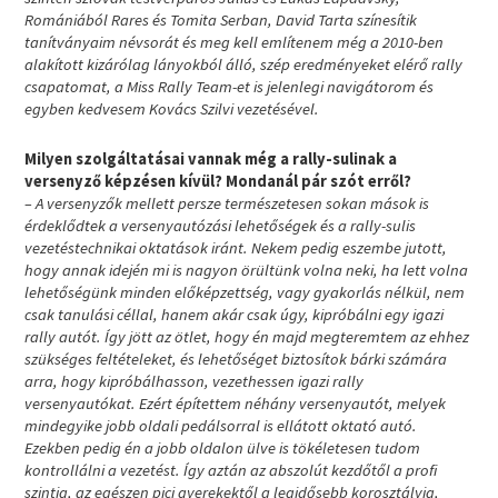
Romániából Rares és Tomita Serban, David Tarta színesítik
tanítványaim névsorát és meg kell említenem még a 2010-ben
alakított kizárólag lányokból álló, szép eredményeket elérő rally
csapatomat, a Miss Rally Team-et is jelenlegi navigátorom és
egyben kedvesem Kovács Szilvi vezetésével.
Milyen szolgáltatásai vannak még a rally-sulinak a
versenyző képzésen kívül? Mondanál pár szót erről?
– A versenyzők mellett persze természetesen sokan mások is
érdeklődtek a versenyautózási lehetőségek és a rally-sulis
vezetéstechnikai oktatások iránt. Nekem pedig eszembe jutott,
hogy annak idején mi is nagyon örültünk volna neki, ha lett volna
lehetőségünk minden előképzettség, vagy gyakorlás nélkül, nem
csak tanulási céllal, hanem akár csak úgy, kipróbálni egy igazi
rally autót. Így jött az ötlet, hogy én majd megteremtem az ehhez
szükséges feltételeket, és lehetőséget biztosítok bárki számára
arra, hogy kipróbálhasson, vezethessen igazi rally
versenyautókat. Ezért építettem néhány versenyautót, melyek
mindegyike jobb oldali pedálsorral is ellátott oktató autó.
Ezekben pedig én a jobb oldalon ülve is tökéletesen tudom
kontrollálni a vezetést. Így aztán az abszolút kezdőtől a profi
szintig, az egészen pici gyerekektől a legidősebb korosztályig,