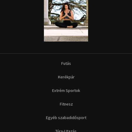
Futás
Kerékpár
Extrém Sportok
Fitnesz
Egyéb szabadidősport
Túra-Utazás