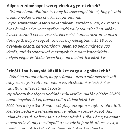
Milyen eredménnyel szerepelnek a gyerekeknek?
– Örömmel mondhatom és nagy büszkeséggel tölt el, hogy kiváló
eredményeket érünk el a kis csapatommal.
Egyik legeredményesebb növendékem Bardócz Milán, aki most 9
éves és már 3 éve versenyzik a Radó Rally-Suli színeiben! Milán 6
évesen kezdett versenyezni és élete első kupasorozatán máris a
dobogó 2. helyén végzett az éves bajnokságban a 15-16 éves
gyerekek közötti kategóriában. Jelenleg pedig már egy 300
lóerős, turbós Subaruval versenyzik és rendre kategóriája 1.
helyén végez és tökéletesen helyt áll a felnőttek között is.
Felnőtt tanítványaid közül kikre vagy a legbüszkébb?
– Büszkén mondhatom, hogy számos – azóta már nevessé vált –
rally versenyző vett már nálam vezetéstechnikai leckéket és
tanulta a rallyzást, mint sportot.
Így például feleségem Radóné Sisák Marika, aki lány létére kiváló
eredményeket ért el, bajnok volt a férfiak között és
2000-ben még a San Remo-i világbajnokságon is rajthoz állhatott.
Mellette pedig – a teljesség igénye nélkül – többek között Asi,
Pálinkás Zsolti, Hoffer Zsolt, Holczer Dániel, Gáldi Péter, valamint
a nemzetközi rally mezőnyből a szlovák bajnok ifj. Béres Józsi, a
szintén szlovák testvérpáros Julius és Lukas Lapdavsky,