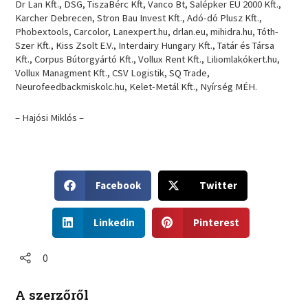
Dr Lan Kft., DSG, TiszaBérc Kft, Vanco Bt, Salépker EU 2000 Kft.,
Karcher Debrecen, Stron Bau Invest Kft., Adó-dó Plusz Kft.,
Phobextools, Carcolor, Lanexpert.hu, drlan.eu, mihidra.hu, Tóth-
Szer Kft., Kiss Zsolt E.V., Interdairy Hungary Kft., Tatár és Társa
Kft., Corpus Bútorgyártó Kft., Vollux Rent Kft., Liliomlakókert.hu,
Vollux Managment Kft., CSV Logistik, SQ Trade,
Neurofeedbackmiskolc.hu, Kelet-Metál Kft., Nyírség MÉH.
– Hajósi Miklós –
S
S
Facebook
Twitter
h
h
a
a
S
S
r
r
Linkedin
Pinterest
h
h
e
e
a
a
o
o
r
r
0
n
n
e
e
f
t
o
o
a
w
A szerzőről
n
n
c
i