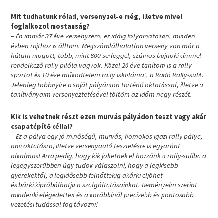
Mit tudhatunk rólad, versenyzel-e még, illetve mivel
foglalkozol mostanság?
– Én immár 37 éve versenyzem, ez idáig folyamatosan, minden
évben rajthoz is álltam. Megszámlálhatatlan verseny van már a
hátam mögött, több, mint 800 serleggel, számos bajnoki címmel
rendelkező rally pilóta vagyok. Közel 20 éve tanítom is a rally
sportot és 10 éve működtetem rally iskolámat, a Radó Rally-sulit.
Jelenleg többnyire a saját pályámon történő oktatással, illetve a
tanítványaim versenyeztetésével töltöm az időm nagy részét.
Kik is vehetnek részt ezen murvás pályádon teszt vagy akár
csapatépítő céllal?
– Ez a pálya egy jó minőségű, murvás, homokos igazi rally pálya,
ami oktatásra, illetve versenyautó tesztelésre is egyaránt
alkalmas! Arra pedig, hogy kik jöhetnek el hozzánk a rally-suliba a
legegyszerűbben úgy tudok válaszolni, hogy a legkisebb
gyerekektől, a legidősebb felnőttekig akárki eljöhet
és bárki kipróbálhatja a szolgáltatásainkat. Reményeim szerint
mindenki elégedetten és a korábbinál precízebb és pontosabb
vezetési tudással fog távozni!