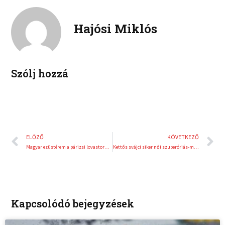
l
p
e
t
i
i
b
t
n
n
Hajósi Miklós
o
e
k
t
o
r
e
e
k
d
r
i
e
Szólj hozzá
n
s
t
Előző
K
ELŐZŐ
KÖVETKEZŐ
Magyar ezüstérem a párizsi lovastorna világkupán
Kettős svájci siker női szuperóriás-műlesiklásban, Miklós Edit 47.
Kapcsolódó bejegyzések