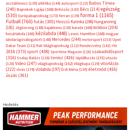
Babos Tímea
asztalitenisz
(130)
atlétika
(144)
autosport
(123)
egészség
(240)
Bécs
(214)
Bajnokok Ligája
(168)
Birkózás
(143)
forma 1
(1165)
(530)
Európabajnokság
(173)
ferrari
(139)
Futball
(760)
futás
(305)
Hosszú Katinka
(186)
hungaroring
(181)
kickbox
(204)
Jégkorong
(148)
kajakkenu
(138)
karate
(168)
kézilabda
(448)
kosárlabda
(166)
Lewis Hamilton
(168)
magyar
Mercedes
(244)
labdarúgóválogatott
(148)
motorsport
(153)
Opel
rio
Dakar Team
(132)
Rali Világbajnokság
(122)
Rendezvény
(142)
sport
(438)
2016
(373)
szabadidősport
Sportime Magazin
(128)
(316)
tenisz
(416)
Szalay Balázs
(126)
táplálkozás
(155)
utazás
Video
(247)
vitorlázás
(126)
világbajnokság
(162)
Világkupa
(129)
életmód
(416)
(222)
vívás
(174)
vízilabda
(197)
Érdi Mária
(130)
úszás
(361)
Hirdetés