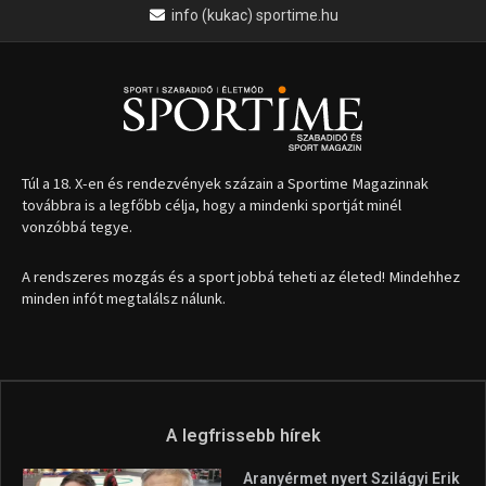
info (kukac) sportime.hu
Túl a 18. X-en és rendezvények százain a Sportime Magazinnak
továbbra is a legfőbb célja, hogy a mindenki sportját minél
vonzóbbá tegye.
A rendszeres mozgás és a sport jobbá teheti az életed! Mindehhez
minden infót megtalálsz nálunk.
A legfrissebb hírek
Aranyérmet nyert Szilágyi Erik