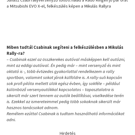
Juhász Csabi rallyversenyző töltött nálad a Radó Ringen jó pár órát
a Mitsubishi EVO X-el, felkészülés képen a Mikulás Rallyra
Miben tudtál Csabinak segíteni a felkészülésben a Mikulás
Rally-ra?
– Csabinak ezzel az összkerekes autóval másképpen kell autózni,
mint az eddigi autóival. Én pedig már – mint versenyző és mint
oktató is -, több évtizedes gyakorlattal rendelkezem a rally
sportban, valamint sokat járok külföldre is. A rally-suli kapcsán
sok profi pilóta mellett ülök egész évben, így sokféle – például
különböző versenyautókkal kapcsolatos – tapasztalatra is
sikerült már szert tennem az autók beállításai, viselkedése terén
is. Ezekkel az ismereteimmel pedig több sokaknak sikerült már
hasznos tanácsokat adnom.
Remélem ezúttal Csabinak is tudtam használható információkat
adni.
Hirdetés