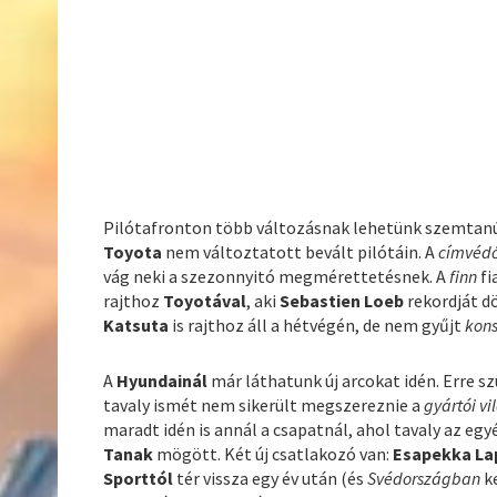
Pilótafronton több változásnak lehetünk szemtanúi
Toyota
nem változtatott bevált pilótáin. A
címvéd
vág neki a szezonnyitó megmérettetésnek. A
finn
fi
rajthoz
Toyotával
, aki
Sebastien Loeb
rekordját d
Katsuta
is rajthoz áll a hétvégén, de nem gyűjt
kons
A
Hyundainál
már láthatunk új arcokat idén. Erre sz
tavaly ismét nem sikerült megszereznie a
gyártói v
maradt idén is annál a csapatnál, ahol tavaly az eg
Tanak
mögött. Két új csatlakozó van:
Esapekka La
Sporttól
tér vissza egy év után (és
Svédországban
k