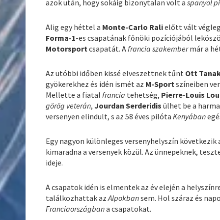
azok után, hogy sokáig bizonytalan volt a
spanyol pi
Alig egy héttel a
Monte-Carlo Rali
előtt vált végle
Forma-1
-es csapatának főnöki pozíciójából lekösz
Motorsport
csapatát. A
francia szakember
már a hé
Az utóbbi időben kissé elveszettnek tűnt
Ott Tana
gyökerekhez és idén ismét az
M-Sport
színeiben ve
Mellette a fiatal
francia
tehetség,
Pierre-Louis Lo
görög veterán
,
Jourdan Serderidis
ülhet be a harm
versenyen elindult, s az 58 éves pilóta
Kenyában
egé
Egy nagyon különleges versenyhelyszín következik a
kimaradna a versenyek közül. Az ünnepeknek, teszt
ideje.
A csapatok idén is elmentek az év elején a helyszínr
találkozhattak az
Alpokban
sem. Hol száraz és nap
Franciaországban
a csapatokat.