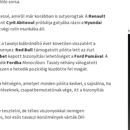
lóta
sorsa.
gessé, amiről már korábban is sutyorogtak. A
Renault
önt
Cyril Abiteoul
próbálja gatyába rázni a
Hyundai
tvégi
ralin
munkába áll.
k
a tavalyi kiábrándító évet követően visszatért a
rsenyez.
Red Bull
támogatott pilóta lett az
észt
.
ubet
kapott bizonyítási lehetőséget a
Ford Pumával
. A
adik
Fordba
Monacóban
. Tavaly néhány válogatott
szen a hetedik pozícióig küzdötte fel magát.
 hétvégén, amelyet minden pilóta kedvel, s sajnálna, ha
eléseknek, csapatbemutatónak vége, itt a bizonyítás
e tesztelni, de télies viszonyokkal nemigen
os, hol esős tavaszi körülmények várták
Dél-