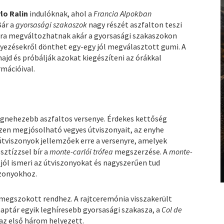
lo Ralin
indulóknak, ahol a
Francia Alpokban
Bár a
gyorsasági szakaszok
nagy részét aszfalton teszi
kra megváltozhatnak akár a gyorsasági szakaszokon
elyezésekről dönthet egy-egy jól megválasztott gumi. A
majd és próbálják azokat kiegészíteni az órákkal
mációival.
legnehezebb aszfaltos versenye. Érdekes kettőség
ezen megjósolható vegyes útviszonyait, az enyhe
 útviszonyok jellemzőek erre a versenyre, amelyek
sztízzsel bír a
monte-carlói trófea
megszerzése. A
monte-
i jól ismeri az útviszonyokat és nagyszerűen tud
szonyokhoz.
 megszokott rendhez. A rajtceremónia visszakerült
naptár egyik leghíresebb gyorsasági szakasza, a
Col de
az első három helyezett.