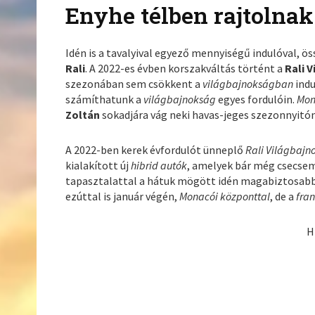
Enyhe télben rajtolnak
Idén is a tavalyival egyező mennyiségű indulóval, ö
Rali
. A 2022-es évben korszakváltás történt a
Rali 
szezonában sem csökkent a
világbajnokságban
ind
számíthatunk a
világbajnokság
egyes fordulóin.
Mo
Zoltán
sokadjára vág neki havas-jeges szezonnyitó
A 2022-ben kerek évfordulót ünneplő
Rali Világbaj
kialakított új
hibrid autók
, amelyek bár még csecse
tapasztalattal a hátuk mögött idén magabiztosabb
ezúttal is január végén,
Monacói központtal
, de a
fra
H