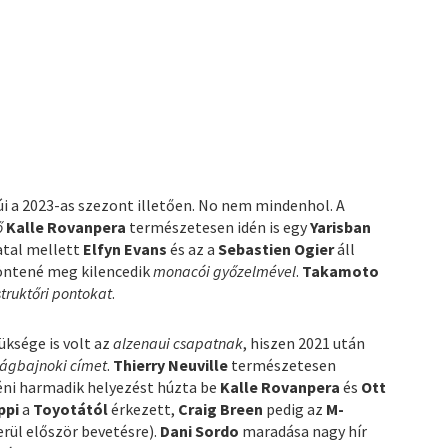
 a 2023-as szezont illetően. No nem mindenhol. A
ő
Kalle Rovanpera
természetesen idén is egy
Yarisban
atal mellett
Elfyn Evans
és az a
Sebastien Ogier
áll
öntené meg kilencedik
monacói győzelmével
.
Takamoto
truktőri pontokat
.
üksége is volt az
alzenaui csapatnak
, hiszen 2021 után
ilágbajnoki címet
.
Thierry Neuville
természetesen
yéni harmadik helyezést húzta be
Kalle Rovanpera
és
Ott
ppi
a
Toyotától
érkezett,
Craig Breen
pedig az
M-
erül először bevetésre).
Dani Sordo
maradása nagy hír