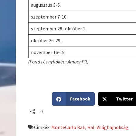
augusztus 3-6.
szeptember 7-10.
szeptember 28- október 1.
október 26-29.
november 16-19.
(Forrás és nyitókép: Amber PR)
S
S
Facebook
Twitter
h
h
a
a
0
r
r
e
e
Címkék:
MonteCarlo Rali
,
Rali Világbajnokság
o
o
n
n