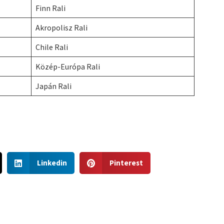
Finn Rali
Akropolisz Rali
Chile Rali
Közép-Európa Rali
Japán Rali
S
S
Linkedin
Pinterest
h
h
a
a
r
r
e
e
o
o
n
n