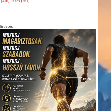
(416)
úszás
(361)
Hirdetés