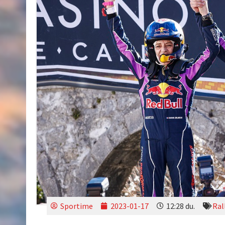
Sportime
2023-01-17
12:28 du.
Ral