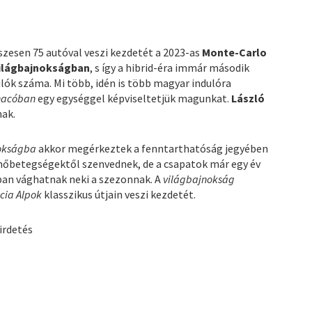
sszesen 75 autóval veszi kezdetét a 2023-as
Monte-Carlo
Világbajnokságban
, s így a hibrid-éra immár második
ulók száma. Mi több, idén is több magyar indulóra
nacóban
egy egységgel képviseltetjük magunkat.
László
nak.
nokságba
akkor megérkeztek a fenntarthatóság jegyében
mőbetegségektől szenvednek, de a csapatok már egy év
an vághatnak neki a szezonnak. A
világbajnokság
ncia Alpok
klasszikus útjain veszi kezdetét.
irdetés