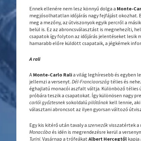
Ennek ellenére nem lesz könnyű dolga a
Monte-Car
megjósolhatatlan időjárás nagy fejfájást okozhat. 
meg a mezőny, az útviszonyok egyik percről a mási
belül is. Ez az abroncsválasztást is megnehezíti, h
csapatok így folyton az időjárás jelentéseket lesik 
hamarabb előre küldött csapataik, a jégkémek infor
A rali
A
Monte-Carlo Rali
a világ leghíresebb és egyben 
jellemzi a versenyt.
Dél-Franciaország
télies és neh
éghajlatú monacói aszfalt váltja. Különböző télies
próbára teszik a csapatokat. Így különösen nagy pre
carlói győztesnek
sokoldalú
pilótának
kell lennie, ak
választani abroncsot az ilyen gyorsan változó útvi
Egy kis kitérő után tavaly a
szervezők
visszatértek a
Monacóba
és idén is megrendezésre kerül a verseny
Turini
. Vasárnap a trófeákat
Albert Hercegtől
kapja 