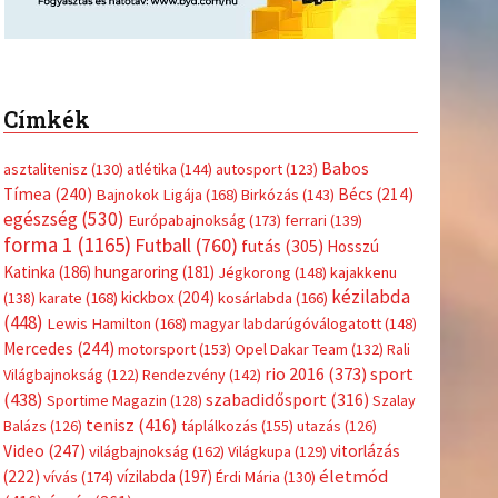
Címkék
Babos
asztalitenisz
(130)
atlétika
(144)
autosport
(123)
Tímea
(240)
Bécs
(214)
Bajnokok Ligája
(168)
Birkózás
(143)
egészség
(530)
Európabajnokság
(173)
ferrari
(139)
forma 1
(1165)
Futball
(760)
futás
(305)
Hosszú
Katinka
(186)
hungaroring
(181)
Jégkorong
(148)
kajakkenu
kézilabda
kickbox
(204)
(138)
karate
(168)
kosárlabda
(166)
(448)
Lewis Hamilton
(168)
magyar labdarúgóválogatott
(148)
Mercedes
(244)
motorsport
(153)
Opel Dakar Team
(132)
Rali
sport
rio 2016
(373)
Világbajnokság
(122)
Rendezvény
(142)
(438)
szabadidősport
(316)
Sportime Magazin
(128)
Szalay
tenisz
(416)
Balázs
(126)
táplálkozás
(155)
utazás
(126)
Video
(247)
vitorlázás
világbajnokság
(162)
Világkupa
(129)
életmód
(222)
vívás
(174)
vízilabda
(197)
Érdi Mária
(130)