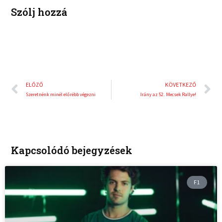
i
e
Szólj hozzá
n
s
t
Előző
K
ELŐZŐ
KÖVETKEZŐ
Szeretnénk minél előrébb végezni
Irány az 52. Mecsek Rallye!
Kapcsolódó bejegyzések
F1