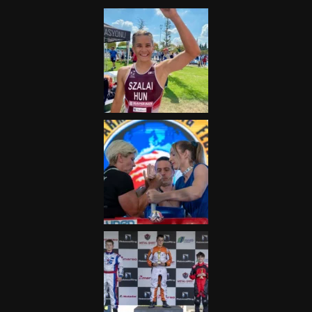
2025.08.05.
„A Forma-1-es Magyar
Nagydíj az egész nemzetnek
fontos”
2025.06.19.
Galéria