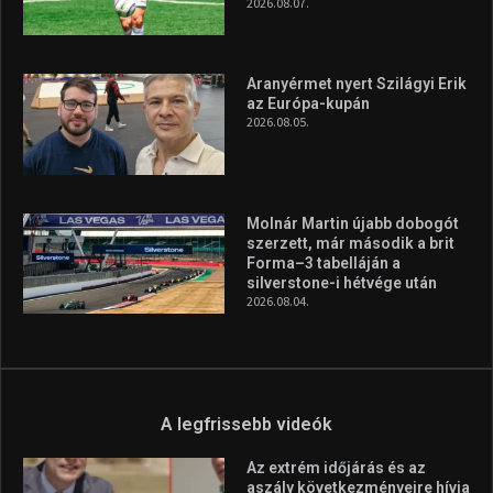
A rendszeres mozgás és a sport jobbá teheti az életed! Mindehhez
minden infót megtalálsz nálunk.
A legfrissebb hírek
Huszty Dániel irányítja a
magyar válogatottat a socca-
világbajnokságon
2026.08.07.
Aranyérmet nyert Szilágyi Erik
az Európa-kupán
2026.08.05.