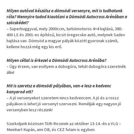
Milyen autóval készülsz a dömsödi versenyre, mit is tudhatunk
róla? Mennyire tudod kiautózni a Dömsödi Autocross Arénában a
szöcskédet?
– Superbuggyval, mely 2000ccm, turbómotoros 4×4 hajtású, 380-
400 LE és 2001-es építésű, kicsit öregecske autó, melynek Sadev
hajtása van. Dömsöd a magyar pályák között gyorsnak számít,
kellene hozzá még egy kis erő.
Milyen céllal is érkezel a Dömsödi Autocross Arénába?
– Úgy érzem, van esélyem a dobogóra, tehát dobogóra szeretnék
állni!
Mit is szeretsz a dömsödi pályában, van-e lesz-e kedvenc
kanyarod ott?
– A jó versenyeket szeretem nincs kedvencem. A jó és a rossz
pályákon is lehet jó versenyt szervezni. Reméljük egy nagyon jó
versenyben lesz részünk!
Szurkoljunk közösen Tóth Ricsinek az október 13-14.-én a VLG –
Meinhart Kupán, ami OB, és CEZ futam is egyben.