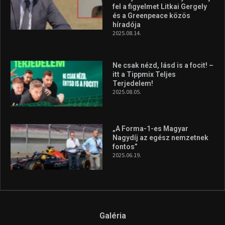
Molnár Martin újabb dobogót
szerzett, már második a brit
Forma–3 tabelláján a
silverstone-i hétvége után
2026.08.04.
A legfrissebb videók
Az extrém időjárás és az
aszály következményeire hívja
fel a figyelmet Litkai Gergely
és a Greenpeace közös
híradója
2025.08.14.
Ne csak nézd, lásd is a focit! –
itt a Tippmix Teljes
Terjedelem!