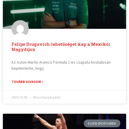
Felipe Drugovich lehetőséget kap a Mexikói
Nagydíjon
Az Aston Martin Aramco Formula 1-es csapata hivatalosan
bejelentette, hogy
TOVÁBB OLVASOM »
2024.10.09.
Nincs hozzászólás
EGYÉB SPORTHÍREK