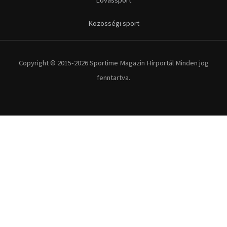
Kerékpár
Extrém Sportok
Fitnesz
Egyéb szabadidősport
Túra-Utazás
Lovassport
Közösségi sport
Copyright © 2015-2026 Sportime Magazin Hírportál Minden jog
fenntartva.