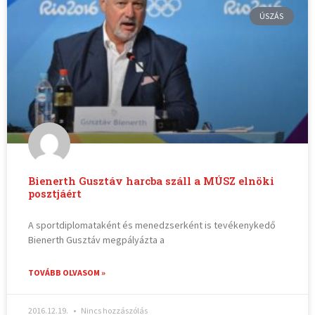
ÚSZÁS
Bienerth Gusztáv harcba száll a MÚSZ elnöki
posztjáért
A sportdiplomataként és menedzserként is tevékenykedő
Bienerth Gusztáv megpályázta a
TOVÁBB OLVASOM »
2016.12.19.
Nincs hozzászólás