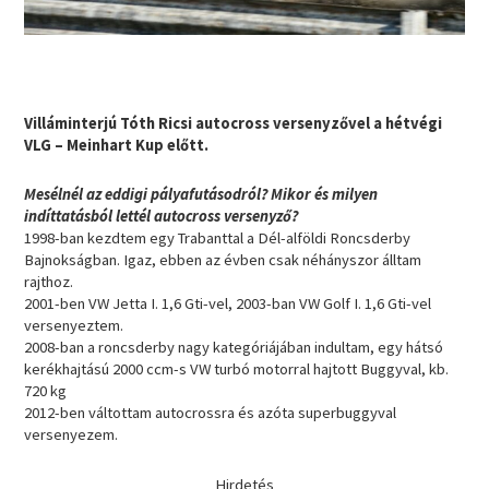
Villáminterjú Tóth Ricsi autocross versenyzővel a hétvégi
VLG – Meinhart Kup előtt.
Mesélnél az eddigi pályafutásodról? Mikor és milyen
indíttatásból lettél autocross versenyző?
1998-ban kezdtem egy Trabanttal a Dél-alföldi Roncsderby
Bajnokságban. Igaz, ebben az évben csak néhányszor álltam
rajthoz.
2001-ben VW Jetta I. 1,6 Gti-vel, 2003-ban VW Golf I. 1,6 Gti-vel
versenyeztem.
2008-ban a roncsderby nagy kategóriájában indultam, egy hátsó
kerékhajtású 2000 ccm-s VW turbó motorral hajtott Buggyval, kb.
720 kg
2012-ben váltottam autocrossra és azóta superbuggyval
versenyezem.
Hirdetés