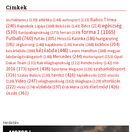
Címkék
Babos Tímea
asztalitenisz
(130)
atlétika
(144)
autosport
(123)
egészség
(240)
Bécs
(214)
Bajnokok Ligája
(168)
Birkózás
(143)
forma 1
(1165)
(530)
Európabajnokság
(173)
ferrari
(139)
Futball
(760)
futás
(305)
Hosszú Katinka
(186)
hungaroring
(181)
kickbox
(204)
Jégkorong
(148)
kajakkenu
(138)
karate
(168)
kézilabda
(448)
kosárlabda
(166)
Lewis Hamilton
(168)
magyar