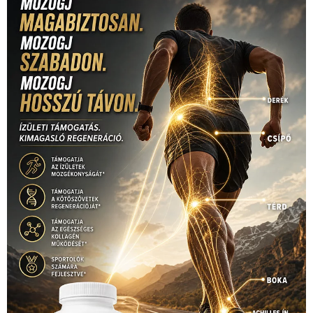
Mercedes
(244)
labdarúgóválogatott
(148)
motorsport
(153)
Opel
rio
Dakar Team
(132)
Rali Világbajnokság
(122)
Rendezvény
(142)
sport
(438)
2016
(373)
szabadidősport
Sportime Magazin
(128)
(316)
tenisz
(416)
Szalay Balázs
(126)
táplálkozás
(155)
utazás
Video
(247)
vitorlázás
(126)
világbajnokság
(162)
Világkupa
(129)
életmód
(416)
(222)
vívás
(174)
vízilabda
(197)
Érdi Mária
(130)
úszás
(361)
Hirdetés