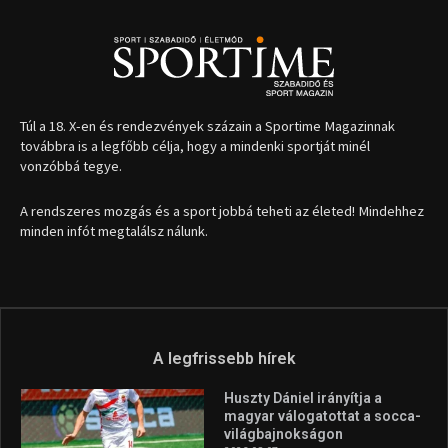
1035 Budapest, Miklós u. 7.
+36 30 471 1373
info (kukac) sportime.hu
Túl a 18. X-en és rendezvények százain a Sportime Magazinnak
továbbra is a legfőbb célja, hogy a mindenki sportját minél
vonzóbbá tegye.