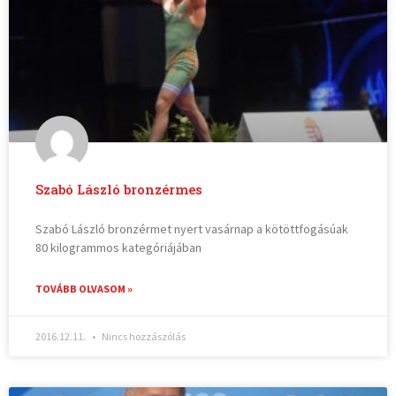
Szabó László bronzérmes
Szabó László bronzérmet nyert vasárnap a kötöttfogásúak
80 kilogrammos kategóriájában
TOVÁBB OLVASOM »
2016.12.11.
Nincs hozzászólás