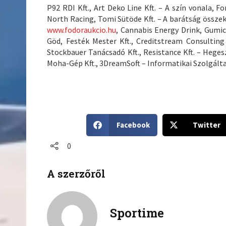
P92 RDI Kft., Art Deko Line Kft. – A szín vonala, 
North Racing, Tomi Sütöde Kft. – A barátság összekö
www.fodoraukcio.hu
, Cannabis Energy Drink, Gumic
Göd, Festék Mester Kft., Creditstream Consulting
Stockbauer Tanácsadó Kft., Resistance Kft. – Heges
Moha-Gép Kft., 3DreamSoft – Informatikai Szolgáltat
S
S
Facebook
Twitter
h
h
a
a
0
r
r
e
e
A szerzőről
o
o
n
n
f
t
a
w
Sportime
c
i