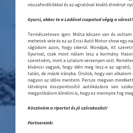
visszafordítókkal és az ugratóval kiváló élményt n
Gyurci, akkor te a Ladával csapatod végig a várost
Természetesen igen. Mióta készen van és voltam
mehetek vele és ez az Ercsi Autó Motor show egy n
rágódom azon, hogy sikerül. Mondjuk, itt szeretn
Gyurival, csak most nálam lesz a kormány. Hason
szeretném, mint a szlalom versenyen volt. Remélem 
kíváncsi vagyok, hogy idén meg lesz-e az ugrató, 
talán, de másik irányba. Örülök, hogy van alkalom
nagyon az időre mentem. Persze megvan mindkettő
látványra összpontosító autókázásra van szüks
megpróbálom kímélni is, hogy ez mennyire fog meg
Köszönöm a riportot és jó szórakozást!
Partnereink: