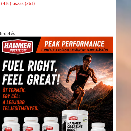
Címkék
Babos
asztalitenisz
(130)
atlétika
(144)
autosport
(123)
Tímea
(240)
Bécs
(214)
Bajnokok Ligája
(168)
Birkózás
(143)
egészség
(530)
Európabajnokság
(173)
ferrari
(139)
forma 1
(1165)
Futball
(760)
futás
(305)
Hosszú
Katinka
(186)
hungaroring
(181)
Jégkorong
(148)
kajakkenu
kézilabda
kickbox
(204)
(138)
karate
(168)
kosárlabda
(166)
(448)
Lewis Hamilton
(168)
magyar labdarúgóválogatott
(148)
Mercedes
(244)
motorsport
(153)
Opel Dakar Team
(132)
Rali
sport
rio 2016
(373)
Világbajnokság
(122)
Rendezvény
(142)
(438)
szabadidősport
(316)
Sportime Magazin
(128)
Szalay
tenisz
(416)
Balázs
(126)
táplálkozás
(155)
utazás
(126)
Video
(247)
vitorlázás
világbajnokság
(162)
Világkupa
(129)
életmód
(222)
vívás
(174)
vízilabda
(197)
Érdi Mária
(130)