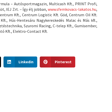
Formula – Autósportmagazin, Multicash Kft., PRINT Profi,
t, IEJ Zrt. – Így élj jobban,
www.sfemkovacs-lakatos.hu
,
entrum Kft., Centrum Logistic Kft. Göd, Centrum Oil Kft.
 Kft., Hús-Hentesáru Nagykereskedés Malac és Más kft.,
ztéstechnika, Szuromi Racing, C-telep Kft., Gumisember,
ó Kft., Elektro-Contact Kft.
S
S
Linkedin
Pinterest
h
h
a
a
r
r
e
e
o
o
n
n
l
p
i
i
n
n