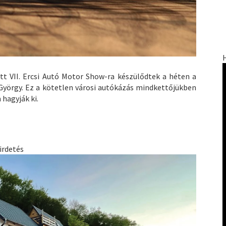
tt VII. Ercsi Autó Motor Show-ra készülődtek a héten a
György. Ez a kötetlen városi autókázás mindkettőjükben
hagyják ki.
irdetés