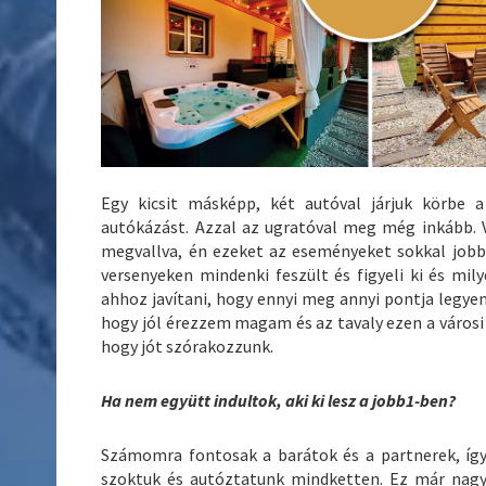
Egy kicsit másképp, két autóval járjuk körbe a
autókázást. Azzal az ugratóval meg még inkább. 
megvallva, én ezeket az eseményeket sokkal jobb
versenyeken mindenki feszült és figyeli ki és mily
ahhoz javítani, hogy ennyi meg annyi pontja legye
hogy jól érezzem magam és az tavaly ezen a városi r
hogy jót szórakozzunk.
Ha nem együtt indultok, aki ki lesz a jobb1-ben?
Számomra fontosak a barátok és a partnerek, így
szoktuk és autóztatunk mindketten. Ez már nagyo