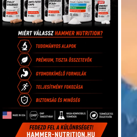
(416)
úszás
(361)
Hirdetés