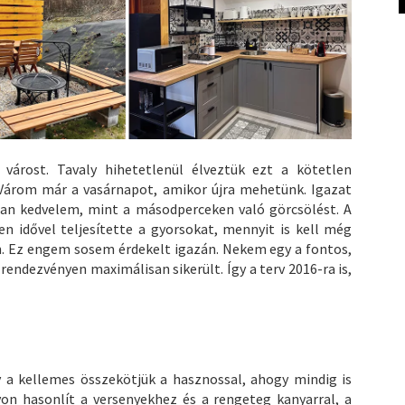
 várost. Tavaly hihetetlenül élveztük ezt a kötetlen
Várom már a vasárnapot, amikor újra mehetünk. Igazat
an kedvelem, mint a másodperceken való görcsölést. A
en idővel teljesítette a gyorsokat, mennyit is kell még
n. Ez engem sosem érdekelt igazán. Nekem egy a fontos,
endezvényen maximálisan sikerült. Így a terv 2016-ra is,
 a kellemes összekötjük a hasznossal, ahogy mindig is
n hasonlít a versenyekhez és a rengeteg kanyarral, a