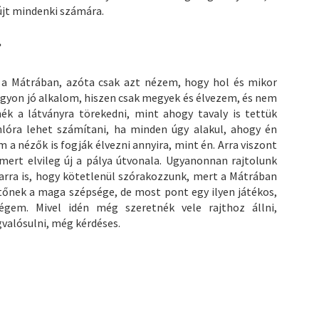
yújt mindenki számára.
?
 a Mátrában, azóta csak azt nézem, hogy hol és mikor
agyon jó alkalom, hiszen csak megyek és élvezem, és nem
ék a látványra törekedni, mint ahogy tavaly is tettük
lóra lehet számítani, ha minden úgy alakul, ahogy én
a nézők is fogják élvezni annyira, mint én. Arra viszont
mert elvileg új a pálya útvonala. Ugyanonnan rajtolunk
 arra is, hogy kötetlenül szórakozzunk, mert a Mátrában
nek a maga szépsége, de most pont egy ilyen játékos,
égem. Mivel idén még szeretnék vele rajthoz állni,
valósulni, még kérdéses.