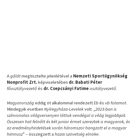
A
gálát
megtisztelte jelenlétével a
Nemzeti Sportügynökség
Nonprofit Zrt.
képviseletében
dr. Babati Péter
főosztályvezető
és
dr. Csepcsányi Fatime
osztályvezető
.
Magyarország
eddig öt alkalommal rendezett
Eb
és
vb futamot
.
Mindegyik esetben
Nyíregyháza-Levelek
volt. „
2023-ban is
színvonalas világversenyen láttuk vendégül a világ legjobbjait.
Összesen hat felnőtt és két junior érmet szereztek a magyarok, és
az eredményhirdetések során háromszor hangzott el a magyar
himnusz
” – összegzett a
hazai szövetség elnöke
.