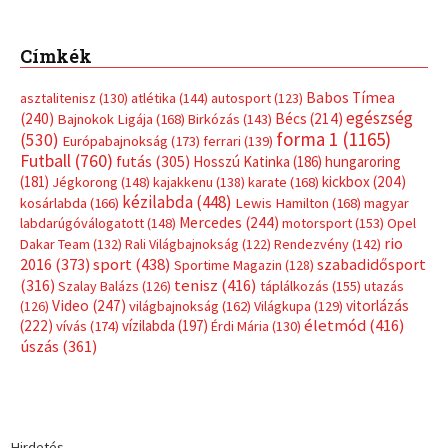
Címkék
Babos Tímea
asztalitenisz
(130)
atlétika
(144)
autosport
(123)
egészség
(240)
Bécs
(214)
Bajnokok Ligája
(168)
Birkózás
(143)
forma 1
(1165)
(530)
Európabajnokság
(173)
ferrari
(139)
Futball
(760)
futás
(305)
Hosszú Katinka
(186)
hungaroring
(181)
kickbox
(204)
Jégkorong
(148)
kajakkenu
(138)
karate
(168)
kézilabda
(448)
kosárlabda
(166)
Lewis Hamilton
(168)
magyar
Mercedes
(244)
labdarúgóválogatott
(148)
motorsport
(153)
Opel
rio
Dakar Team
(132)
Rali Világbajnokság
(122)
Rendezvény
(142)
sport
(438)
2016
(373)
szabadidősport
Sportime Magazin
(128)
(316)
tenisz
(416)
Szalay Balázs
(126)
táplálkozás
(155)
utazás
Video
(247)
vitorlázás
(126)
világbajnokság
(162)
Világkupa
(129)
életmód
(416)
(222)
vívás
(174)
vízilabda
(197)
Érdi Mária
(130)
úszás
(361)
Hirdetés