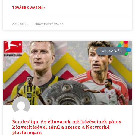
TOVÁBB OLVASOM »
2019.08.15.
Nincs hozzászólás
LABDARÚGÁS
Bundesliga: Az éllovasok mérkőzéseinek páros
közvetítésével zárul a szezon a Network4
platformjain