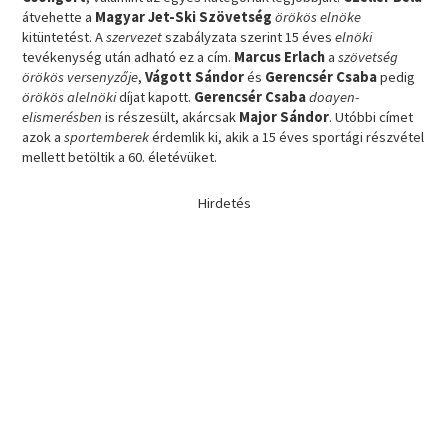
átvehette a
Magyar Jet-Ski Szövetség
örökös elnöke
kitüntetést. A
szervezet
szabályzata szerint 15 éves
elnöki
tevékenység után adható ez a cím.
Marcus Erlach
a
szövetség
örökös versenyzője
,
Vágott Sándor
és
Gerencsér Csaba
pedig
örökös alelnöki
díjat kapott.
Gerencsér Csaba
doayen-
elismerésben
is részesült, akárcsak
Major Sándor
. Utóbbi címet
azok a
sportemberek
érdemlik ki, akik a 15 éves sportági részvétel
mellett betöltik a 60. életévüket.
Hirdetés