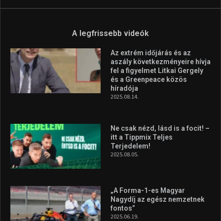
A legfrissebb videók
Az extrém időjárás és az
aszály következményeire hívja
fel a figyelmet Litkai Gergely
és a Greenpeace közös
híradója
2025.08.14.
Ne csak nézd, lásd is a focit! –
itt a Tippmix Teljes
Terjedelem!
2025.08.05.
„A Forma-1-es Magyar
Nagydíj az egész nemzetnek
fontos”
2025.06.19.