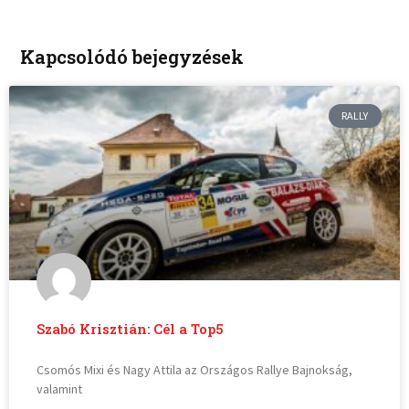
Kapcsolódó bejegyzések
RALLY
Szabó Krisztián: Cél a Top5
Csomós Mixi és Nagy Attila az Országos Rallye Bajnokság,
valamint