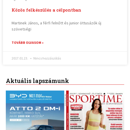
Közös felkészülés a célpontban
Martinek János, a férfi felnőtt és junior öttusázók új
szövetségi
TOVÁBB OLVASOM »
2017.01.23.
Nincs hozzászólás
Aktuális lapszámunk