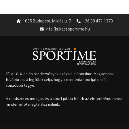
1035 Budapest, Miklós u. 7.
+36 30 471 1373
info (kukac) sportime.hu
Túl a 18. X-en és rendezvények százain a Sportime Magazinnak
továbbra is a legfőbb célja, hogy a mindenki sportját minél
vonzóbbá tegye.
A rendszeres mozgás és a sport jobbá teheti az életed! Mindehhez
minden infót megtalálsz nálunk.