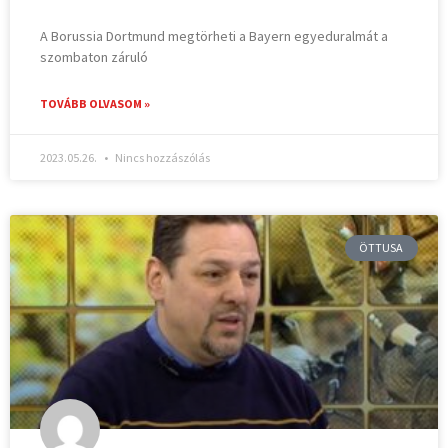
A Borussia Dortmund megtörheti a Bayern egyeduralmát a
szombaton záruló
TOVÁBB OLVASOM »
2023.05.26.
Nincs hozzászólás
ÖTTUSA