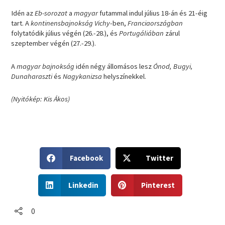
Idén az
Eb-sorozat
a
magyar
futammal indul július 18-án és 21-éig
tart. A
kontinensbajnokság Vichy
-ben,
Franciaországban
folytatódik július végén (26.-28.), és
Portugáliában
zárul
szeptember végén (27.-29.).
A
magyar bajnokság
idén négy állomásos lesz
Ónod, Bugyi,
Dunaharaszti
és
Nagykanizsa
helyszínekkel.
(Nyitókép: Kis Ákos)
S
S
Facebook
Twitter
h
h
a
a
S
S
r
r
Linkedin
Pinterest
h
h
e
e
a
a
o
o
r
r
0
n
n
e
e
f
t