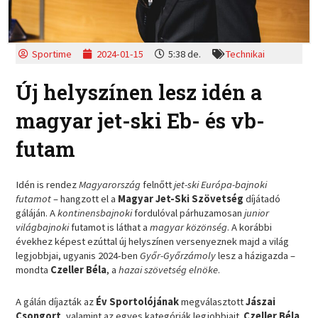
Sportime
2024-01-15
5:38 de.
Technikai
Új helyszínen lesz idén a
magyar jet-ski Eb- és vb-
futam
Idén is rendez
Magyarország
felnőtt
jet-ski Európa-bajnoki
futamot
– hangzott el a
Magyar Jet-Ski Szövetség
díjátadó
gáláján. A
kontinensbajnoki
fordulóval párhuzamosan
junior
világbajnoki
futamot is láthat a
magyar közönség
. A korábbi
évekhez képest ezúttal új helyszínen versenyeznek majd a világ
legjobbjai, ugyanis 2024-ben
Győr-Győrzámoly
lesz a házigazda –
mondta
Czeller Béla
, a
hazai szövetség elnöke
.
A gálán díjazták az
Év Sportolójának
megválasztott
Jászai
Csongort
, valamint az egyes kategóriák legjobbjait.
Czeller Béla