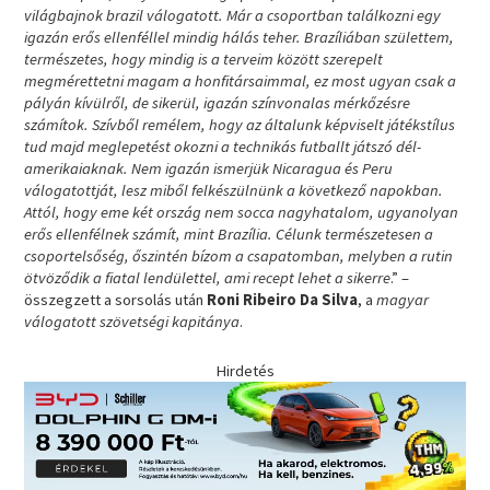
világbajnok brazil válogatott. Már a csoportban találkozni egy
igazán erős ellenféllel mindig hálás teher. Brazíliában születtem,
természetes, hogy mindig is a terveim között szerepelt
megmérettetni magam a honfitársaimmal, ez most ugyan csak a
pályán kívülről, de sikerül, igazán színvonalas mérkőzésre
számítok. Szívből remélem, hogy az általunk képviselt játékstílus
tud majd meglepetést okozni a technikás futballt játszó dél-
amerikaiaknak. Nem igazán ismerjük Nicaragua és Peru
válogatottját, lesz miből felkészülnünk a következő napokban.
Attól, hogy eme két ország nem socca nagyhatalom, ugyanolyan
erős ellenfélnek számít, mint Brazília. Célunk természetesen a
csoportelsőség, őszintén bízom a csapatomban, melyben a rutin
ötvöződik a fiatal lendülettel, ami recept lehet a sikerre
.” –
összegzett a sorsolás után
Roni Ribeiro Da Silva
, a
magyar
válogatott szövetségi kapitánya
.
Hirdetés