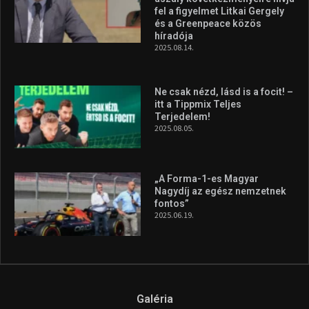
Molnár Martin újabb dobogót
szerzett, már második a brit
Forma–3 tabelláján a
silverstone-i hétvége után
2026.08.04.
A legfrissebb videók
Az extrém időjárás és az
aszály következményeire hívja
fel a figyelmet Litkai Gergely
és a Greenpeace közös
híradója
2025.08.14.
Ne csak nézd, lásd is a focit! –
itt a Tippmix Teljes
Terjedelem!