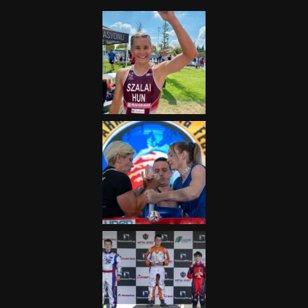
2025.08.05.
„A Forma-1-es Magyar
Nagydíj az egész nemzetnek
fontos”
2025.06.19.
Galéria