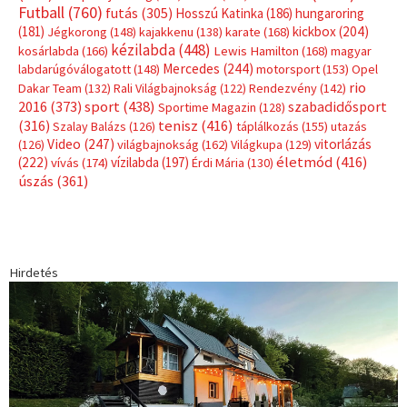
Címkék
Babos Tímea
asztalitenisz
(130)
atlétika
(144)
autosport
(123)
egészség
(240)
Bécs
(214)
Bajnokok Ligája
(168)
Birkózás
(143)
forma 1
(1165)
(530)
Európabajnokság
(173)
ferrari
(139)
Futball
(760)
futás
(305)
Hosszú Katinka
(186)
hungaroring
(181)
kickbox
(204)
Jégkorong
(148)
kajakkenu
(138)
karate
(168)
kézilabda
(448)
kosárlabda
(166)
Lewis Hamilton
(168)
magyar
Mercedes
(244)
labdarúgóválogatott
(148)
motorsport
(153)
Opel
rio
Dakar Team
(132)
Rali Világbajnokság
(122)
Rendezvény
(142)
sport
(438)
2016
(373)
szabadidősport
Sportime Magazin
(128)
(316)
tenisz
(416)
Szalay Balázs
(126)
táplálkozás
(155)
utazás
Video
(247)
vitorlázás
(126)
világbajnokság
(162)
Világkupa
(129)