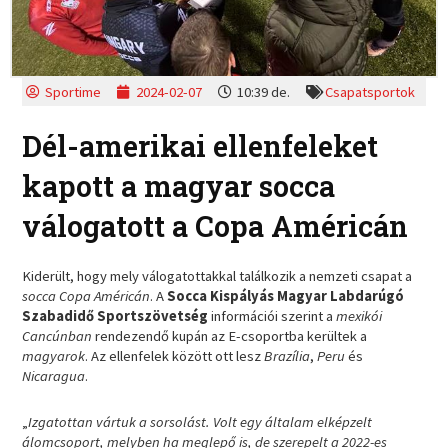
Sportime
2024-02-07
10:39 de.
Csapatsportok
Dél-amerikai ellenfeleket
kapott a magyar socca
válogatott a Copa Américán
Kiderült, hogy mely válogatottakkal találkozik a nemzeti csapat a
socca Copa Américán
. A
Socca Kispályás Magyar Labdarúgó
Szabadidő Sportszövetség
információi szerint a
mexikói
Cancúnban
rendezendő kupán az E-csoportba kerültek a
magyarok
. Az ellenfelek között ott lesz
Brazília
,
Peru
és
Nicaragua
.
„
Izgatottan vártuk a sorsolást. Volt egy általam elképzelt
álomcsoport, melyben ha meglepő is, de szerepelt a 2022-es