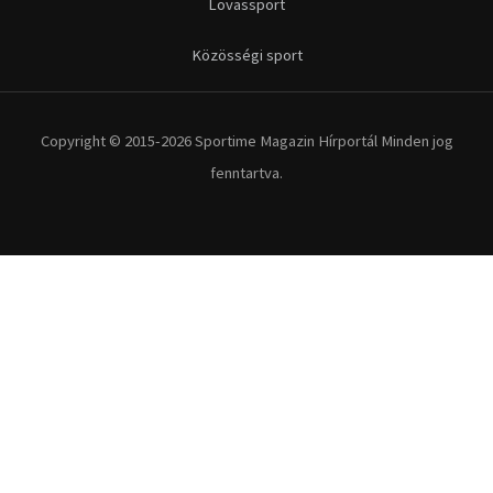
Kerékpár
Extrém Sportok
Fitnesz
Egyéb szabadidősport
Túra-Utazás
Lovassport
Közösségi sport
Copyright © 2015-2026 Sportime Magazin Hírportál Minden jog
fenntartva.