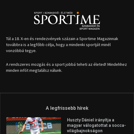
1035 Budapest, Miklós u. 7.
+36 30 471 1373
info (kukac) sportime.hu
Túl a 18. X-en és rendezvények százain a Sportime Magazinnak
továbbra is a legfőbb célja, hogy a mindenki sportját minél
vonzóbbá tegye.