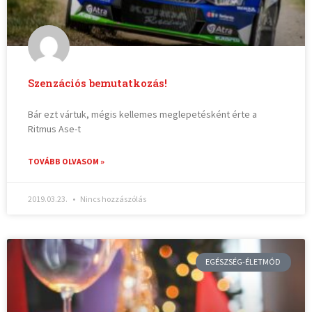
Szenzációs bemutatkozás!
Bár ezt vártuk, mégis kellemes meglepetésként érte a
Ritmus Ase-t
TOVÁBB OLVASOM »
2019.03.23.
Nincs hozzászólás
EGÉSZSÉG-ÉLETMÓD