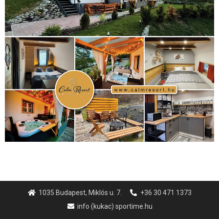
életmód
(416)
(222)
vívás
(174)
vízilabda
(197)
Érdi Mária
(130)
úszás
(361)
Hirdetés