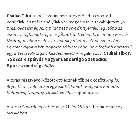
Csuhai Tibor
elnök
szerint nem a legerősebb csoportba
kerültünk, és reális esélyünk van megcélozni a továbbjutást. „
A
brazilokat ismerjük, a budapesti vb-t ők nyerték, legutóbb az
esseni világbajnokságon is játszottunk ellenük, azonban Peru és
Nicaragua ellen is először lépünk pályára a Copa Américán.
Egyenes ágon a két csoportelső jut tovább, de a legjobb harmadik
együttes is folytatja a küzdelmeket
.” – fogalmazott
Csuhai Tibor
,
a
Socca Kispályás Magyar Labdarúgó Szabadidő
Sportszövetség
elnöke
.
A torna résztvevői között ott lesznek többek között
Anglia,
Argentína
, az
Amerikai Egyesült Államok, Belgium, Kanada,
Kolumbia, Uruguay, Mexikó
és
Chile
legjobbjai is.
A
socca Copa Américát
február 21. és 26. között rendezik meg
Mexikóban
.