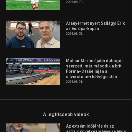
A rendszeres mozgás és a sport jobbá teheti az életed! Mindehhez
minden infót megtalálsz nálunk.
A legfrissebb hírek
Huszty Dániel irányítja a
magyar válogatottat a socca-
világbajnokságon
2026.08.07.
Aranyérmet nyert Szilágyi Erik
az Európa-kupán
2026.08.05.