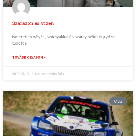
Szárazon és vízen
Ismeretlen pályán, szárnyakkal és szárny nélkül is győzni
tudott a
TOVÁBB OLVASOM »
2019.08.10.
Nincs hozzászólás
RALLY