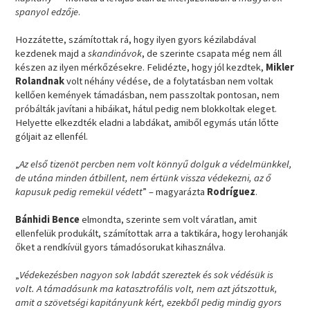
spanyol edzője
.
Hozzátette, számítottak rá, hogy ilyen gyors kézilabdával
kezdenek majd a
skandinávok
, de szerinte csapata még nem áll
készen az ilyen mérkőzésekre. Felidézte, hogy jól kezdtek,
Mikler
Rolandnak
volt néhány védése, de a folytatásban nem voltak
kellően kemények támadásban, nem passzoltak pontosan, nem
próbálták javítani a hibáikat, hátul pedig nem blokkoltak eleget.
Helyette elkezdték eladni a labdákat, amiből egymás után lőtte
góljait az ellenfél.
„
Az első tizenöt percben nem volt könnyű dolguk a védelmünkkel,
de utána minden átbillent, nem értünk vissza védekezni, az ő
kapusuk pedig remekül védett
” – magyarázta
Rodríguez
.
Bánhidi Bence
elmondta, szerinte sem volt váratlan, amit
ellenfelük produkált, számítottak arra a taktikára, hogy lerohanják
őket a rendkívül gyors támadósorukat kihasználva.
„
Védekezésben nagyon sok labdát szereztek és sok védésük is
volt. A támadásunk ma katasztrofális volt, nem azt játszottuk,
amit a szövetségi kapitányunk kért, ezekből pedig mindig gyors