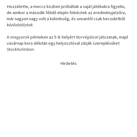
Hozzátette, a meccs közben próbáltak a saját játékukra figyelni,
de amikor a második félidő elején felnéztek az eredményjelzőre,
már nagyon nagy volt a különbség, és onnantól csak becsületből
kézilabdáztak
.
A
magyarok
pénteken az 5-8. helyért
Norvégiával
játszanak, majd
vasárnap kora délután egy helyosztóval zárják szereplésüket
Stockholmban
.
Hirdetés