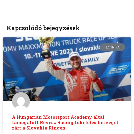
Kapcsolódó bejegyzések
TECHNIKAI
A Hungarian Motorsport Academy által
támogatott Révész Racing tökéletes hétvégét
zárt a Slovakia Ringen