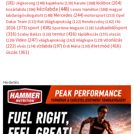
(181)
kickbox
(204)
Jégkorong
(148)
kajakkenu
(138)
karate
(168)
kézilabda
(448)
kosárlabda
(166)
Lewis Hamilton
(168)
magyar
Mercedes
(244)
labdarúgóválogatott
(148)
motorsport
(153)
Opel
rio
Dakar Team
(132)
Rali Világbajnokság
(122)
Rendezvény
(142)
sport
(438)
2016
(373)
szabadidősport
Sportime Magazin
(128)
(316)
tenisz
(416)
Szalay Balázs
(126)
táplálkozás
(155)
utazás
Video
(247)
vitorlázás
(126)
világbajnokság
(162)
Világkupa
(129)
életmód
(416)
(222)
vívás
(174)
vízilabda
(197)
Érdi Mária
(130)
úszás
(361)
Hirdetés