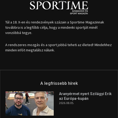
Túl a 18. X-en és rendezvények százain a Sportime Magazinnak
továbbra is a legfőbb célja, hogy a mindenki sportját minél
vonzóbbá tegye.
A rendszeres mozgás és a sport jobbá teheti az életed! Mindehhez
minden infót megtalálsz nálunk.
A legfrissebb hírek
Aranyérmet nyert Szilágyi Erik
az Európa-kupán
2026.08.05.