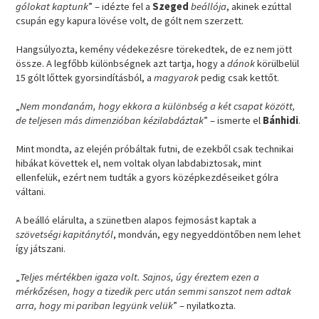
gólokat kaptunk
” – idézte fel a
Szeged
beállója
, akinek ezúttal
csupán egy kapura lövése volt, de gólt nem szerzett.
Hangsúlyozta, kemény védekezésre törekedtek, de ez nem jött
össze. A legfőbb különbségnek azt tartja, hogy a
dánok
körülbelül
15 gólt lőttek gyorsindításból, a
magyarok
pedig csak kettőt.
„
Nem mondanám, hogy ekkora a különbség a két csapat között,
de teljesen más dimenzióban kézilabdáztak
” – ismerte el
Bánhidi
.
Mint mondta, az elején próbáltak futni, de ezekből csak technikai
hibákat követtek el, nem voltak olyan labdabiztosak, mint
ellenfelük, ezért nem tudták a gyors középkezdéseiket gólra
váltani.
A beálló elárulta, a szünetben alapos fejmosást kaptak a
szövetségi kapitánytól
, mondván, egy negyeddöntőben nem lehet
így játszani.
„
Teljes mértékben igaza volt. Sajnos, úgy éreztem ezen a
mérkőzésen, hogy a tizedik perc után semmi sanszot nem adtak
arra, hogy mi pariban legyünk velük
” – nyilatkozta.