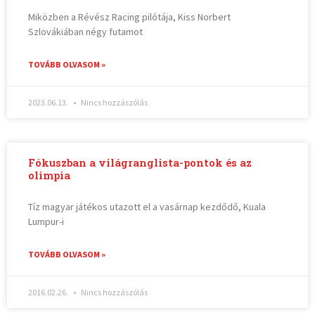
Miközben a Révész Racing pilótája, Kiss Norbert
Szlovákiában négy futamot
TOVÁBB OLVASOM »
2023.06.13.
Nincs hozzászólás
Fókuszban a világranglista-pontok és az
olimpia
Tíz magyar játékos utazott el a vasárnap kezdődő, Kuala
Lumpur-i
TOVÁBB OLVASOM »
2016.02.26.
Nincs hozzászólás