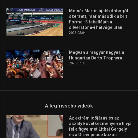
Molnár Martin újabb dobogót
szerzett, már második a brit
Forma–3 tabelláján a
silverstone-i hétvége után
2026.08.04.
Megvan a magyar négyes a
Hungarian Darts Trophyra
2026.07.31.
A legfrissebb videók
Az extrém időjárás és az
aszály következményeire hívja
fel a figyelmet Litkai Gergely
és a Greenpeace közös