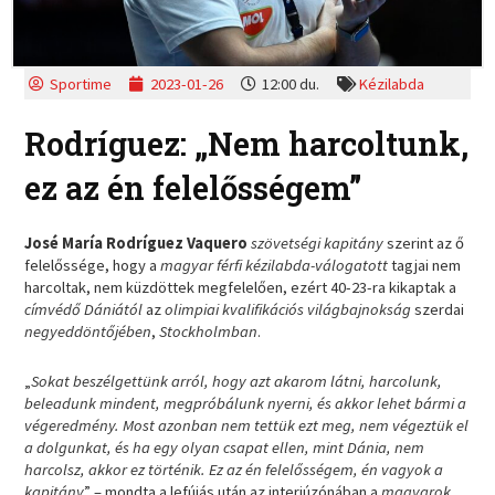
Sportime
2023-01-26
12:00 du.
Kézilabda
Rodríguez: „Nem harcoltunk,
ez az én felelősségem”
José María Rodríguez Vaquero
szövetségi kapitány
szerint az ő
felelőssége, hogy a
magyar férfi kézilabda-válogatott
tagjai nem
harcoltak, nem küzdöttek megfelelően, ezért 40-23-ra kikaptak a
címvédő Dániától
az
olimpiai kvalifikációs világbajnokság
szerdai
negyeddöntőjében
,
Stockholmban
.
„
Sokat beszélgettünk arról, hogy azt akarom látni, harcolunk,
beleadunk mindent, megpróbálunk nyerni, és akkor lehet bármi a
végeredmény. Most azonban nem tettük ezt meg, nem végeztük el
a dolgunkat, és ha egy olyan csapat ellen, mint Dánia, nem
harcolsz, akkor ez történik. Ez az én felelősségem, én vagyok a
kapitány
” – mondta a lefújás után az interjúzónában a
magyarok