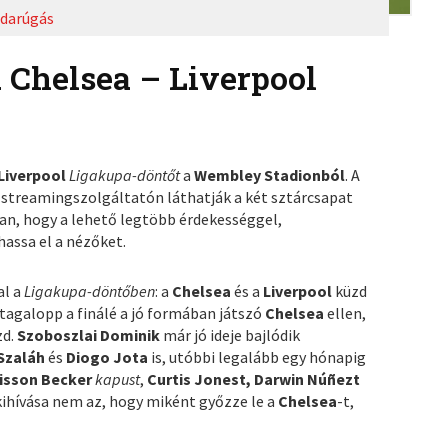
darúgás
 Chelsea – Liverpool
 Liverpool
Ligakupa-döntőt
a
Wembley Stadionból
. A
+
streamingszolgáltatón láthatják a két sztárcsapat
an, hogy a lehető legtöbb érdekességgel,
thassa el a nézőket.
al a
Ligakupa-döntőben
: a
Chelsea
és a
Liverpool
küzd
tagalopp a finálé a jó formában játszó
Chelsea
ellen,
zd.
Szoboszlai Dominik
már jó ideje bajlódik
Szaláh
és
Diogo Jota
is, utóbbi legalább egy hónapig
lisson Becker
kapust
,
Curtis Jonest, Darwin Núñezt
kihívása nem az, hogy miként győzze le a
Chelsea
-t,