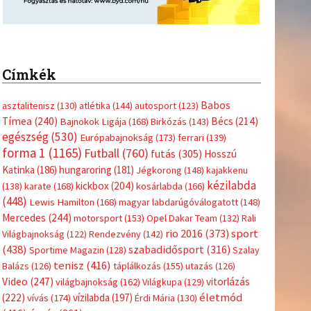
Címkék
Babos
asztalitenisz
(130)
atlétika
(144)
autosport
(123)
Tímea
(240)
Bécs
(214)
Bajnokok Ligája
(168)
Birkózás
(143)
egészség
(530)
Európabajnokság
(173)
ferrari
(139)
forma 1
(1165)
Futball
(760)
futás
(305)
Hosszú
Katinka
(186)
hungaroring
(181)
Jégkorong
(148)
kajakkenu
kézilabda
kickbox
(204)
(138)
karate
(168)
kosárlabda
(166)
(448)
Lewis Hamilton
(168)
magyar labdarúgóválogatott
(148)
Mercedes
(244)
motorsport
(153)
Opel Dakar Team
(132)
Rali
sport
rio 2016
(373)
Világbajnokság
(122)
Rendezvény
(142)
(438)
szabadidősport
(316)
Sportime Magazin
(128)
Szalay
tenisz
(416)
Balázs
(126)
táplálkozás
(155)
utazás
(126)
Video
(247)
vitorlázás
világbajnokság
(162)
Világkupa
(129)
életmód
(222)
vívás
(174)
vízilabda
(197)
Érdi Mária
(130)