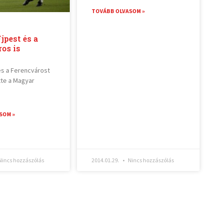
TOVÁBB OLVASOM »
jpest és a
os is
és a Ferencvárost
te a Magyar
SOM »
incs hozzászólás
2014.01.29.
Nincs hozzászólás