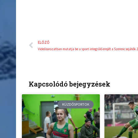
Előző
ELŐZŐ
Kapcsolódó bejegyzések
KÜZDŐSPORTOK