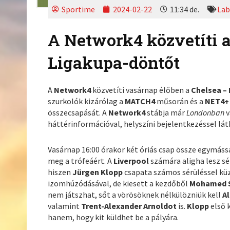
Sportime
2024-02-22
11:34 de.
Lab
A Network4 közvetíti a
Ligakupa-döntőt
A
Network4
közvetíti vasárnap élőben a
Chelsea –
szurkolók kizárólag a
MATCH4
műsorán és a
NET4
összecsapását. A
Network4
stábja már
Londonban
v
háttérinformációval, helyszíni bejelentkezéssel lá
Vasárnap 16:00 órakor két óriás csap össze egymáss
meg a trófeáért. A
Liverpool
számára aligha lesz sé
hiszen
Jürgen Klopp
csapata számos sérüléssel kü
izomhúzódásával, de kiesett a kezdőből
Mohamed 
nem játszhat, sőt a vörösöknek nélkülözniük kell
A
valamint
Trent-Alexander Arnoldot
is.
Klopp
első 
hanem, hogy kit küldhet be a pályára.