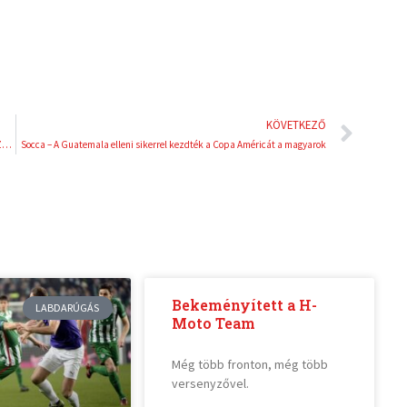
Köve
KÖVETKEZŐ
Videósorozatban mutatja be a sport integráló erejét a Szerencsejáték Zrt. a Magyar Parasport Napján
Socca – A Guatemala elleni sikerrel kezdték a Copa Américát a magyarok
Bekeményített a H-
LABDARÚGÁS
Moto Team
Még több fronton, még több
versenyzővel.