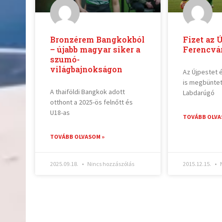
Bronzérem Bangkokból
Fizet az Ú
– újabb magyar siker a
Ferencvár
szumó-
világbajnokságon
Az Újpestet 
is megbüntet
A thaiföldi Bangkok adott
Labdarúgó
otthont a 2025-ös felnőtt és
U18-as
TOVÁBB OLVA
TOVÁBB OLVASOM »
2025.09.18.
Nincs hozzászólás
2015.12.15.
N