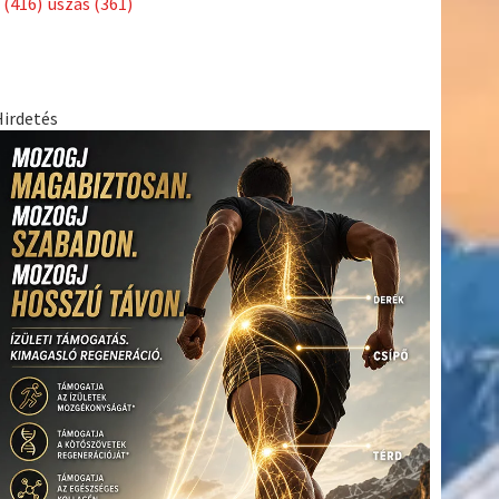
(416)
úszás
(361)
Hirdetés