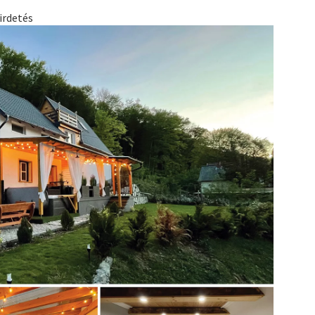
irdetés