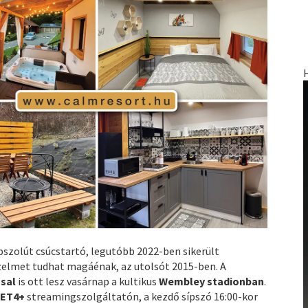
bszolút csúcstartó, legutóbb 2022-ben sikerült
zelmet tudhat magáénak, az utolsót 2015-ben. A
ssal
is ott lesz vasárnap a kultikus
Wembley stadionban
.
ET4+
streamingszolgáltatón, a kezdő sípszó 16:00-kor