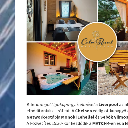
Kilenc
angol Ligakupa-győzelmével
a
Liverpool
az a
elhódítaniuk a trófeát. A
Chelsea
eddig öt kupagyő
Network4
stábja
Monoki Lehellel
és
Sebők Vilmo
A közvetítés 15:30-kor kezdődik a
MATCH4
-en és a
N