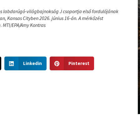
-os labdarúgó-világbajnokság J csoportja első fordulójának
n, Kansas Cityben 2026. június 16-án. A mérkőzést
e. MTI/EPA/Amy Kontras
S
S
Linkedin
Pinterest
h
h
a
a
r
r
e
e
o
o
n
n
l
p
i
i
n
n
k
t
e
e