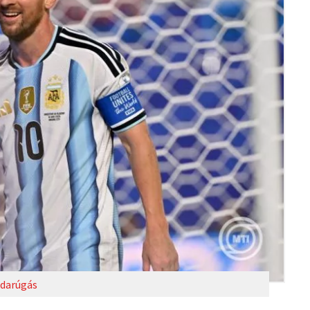
darúgás