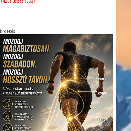
(416)
úszás
(361)
Hirdetés