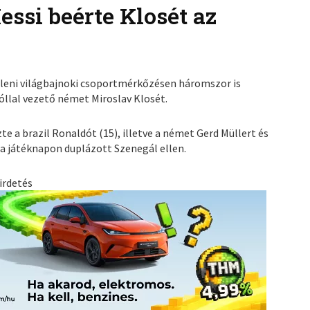
essi beérte Klosét az
elleni világbajnoki csoportmérkőzésen háromszor is
óllal vezető német Miroslav Klosét.
 a brazil Ronaldót (15), illetve a német Gerd Müllert és
 a játéknapon duplázott Szenegál ellen.
irdetés