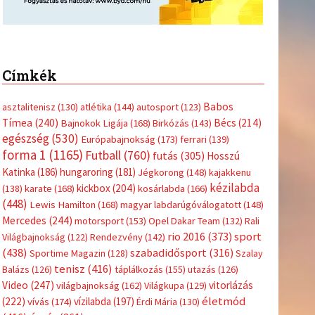
Címkék
Babos
asztalitenisz
(130)
atlétika
(144)
autosport
(123)
Tímea
(240)
Bécs
(214)
Bajnokok Ligája
(168)
Birkózás
(143)
egészség
(530)
Európabajnokság
(173)
ferrari
(139)
forma 1
(1165)
Futball
(760)
futás
(305)
Hosszú
Katinka
(186)
hungaroring
(181)
Jégkorong
(148)
kajakkenu
kézilabda
kickbox
(204)
(138)
karate
(168)
kosárlabda
(166)
(448)
Lewis Hamilton
(168)
magyar labdarúgóválogatott
(148)
Mercedes
(244)
motorsport
(153)
Opel Dakar Team
(132)
Rali
sport
rio 2016
(373)
Világbajnokság
(122)
Rendezvény
(142)
(438)
szabadidősport
(316)
Sportime Magazin
(128)
Szalay
tenisz
(416)
Balázs
(126)
táplálkozás
(155)
utazás
(126)
Video
(247)
vitorlázás
világbajnokság
(162)
Világkupa
(129)
életmód
(222)
vívás
(174)
vízilabda
(197)
Érdi Mária
(130)