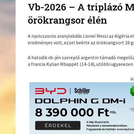
Vb-2026 – A triplázó M
örökrangsor élén
A nyolcszoros aranylabdás Lionel Messi az Algéria 
eredményes volt, ezzel beérte az örökrangsort 16 g
A hatodik vb-jén szereplő argentin támadó megelőzte
a francia Kylian Mbappét (14-14), utóbbi ugyanezen
H