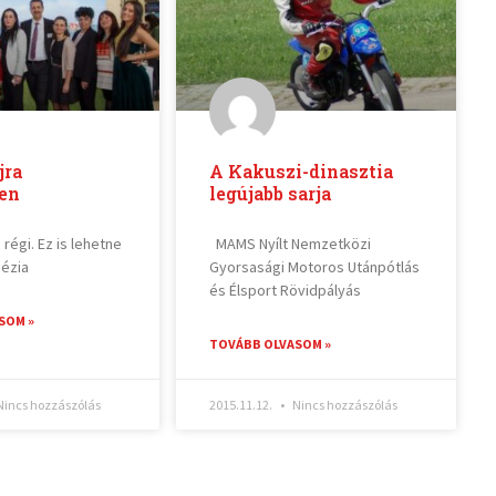
jra
A Kakuszi-dinasztia
ben
legújabb sarja
 régi. Ez is lehetne
MAMS Nyílt Nemzetközi
nézia
Gyorsasági Motoros Utánpótlás
és Élsport Rövidpályás
SOM »
TOVÁBB OLVASOM »
incs hozzászólás
2015.11.12.
Nincs hozzászólás