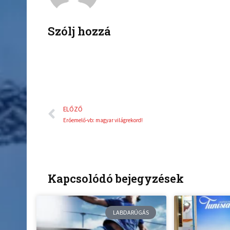
o
e
o
r
k
Szólj hozzá
Előző
ELŐZŐ
Erőemelő-vb: magyar világrekord!
Kapcsolódó bejegyzések
LABDARÚGÁS