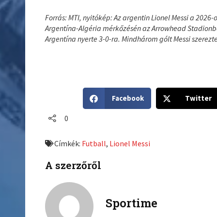
Forrás: MTI, nyitókép: Az argentin Lionel Messi a 2026
Argentína-Algéria mérkőzésén az Arrowhead Stadionba
Argentína nyerte 3-0-ra. Mindhárom gólt Messi szerezt
S
S
Facebook
Twitter
h
h
a
a
0
r
r
e
e
Címkék:
Futball
,
Lionel Messi
o
o
n
n
A szerzőről
f
t
a
w
c
i
Sportime
e
t
b
t