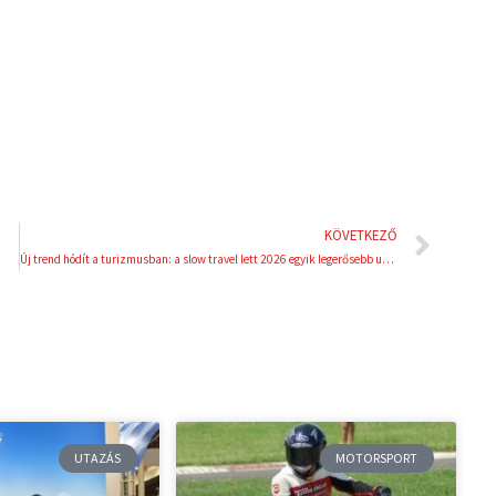
d
r
i
e
n
s
t
Köve
KÖVETKEZŐ
Új trend hódít a turizmusban: a slow travel lett 2026 egyik legerősebb utazási irányzata
UTAZÁS
MOTORSPORT