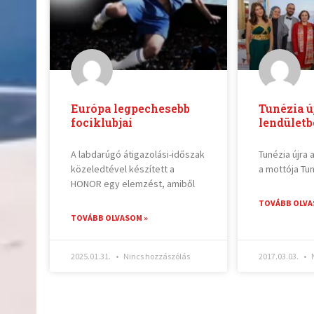
Európa legpechesebb
Tunézia ú
fociklubjai
lendület
A labdarúgó átigazolási-időszak
Tunézia újra a
közeledtével készített a
a mottója Tu
HONOR egy elemzést, amiből
TOVÁBB OLVA
TOVÁBB OLVASOM »
2025.01.31.
Nincs hozzászólás
2017.03.03.
N