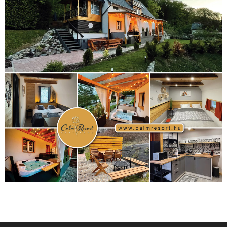
sport
(438)
2016
(373)
szabadidősport
Sportime Magazin
(128)
(316)
tenisz
(416)
Szalay Balázs
(126)
táplálkozás
(155)
utazás
Video
(247)
vitorlázás
(126)
világbajnokság
(162)
Világkupa
(129)
életmód
(416)
(222)
vívás
(174)
vízilabda
(197)
Érdi Mária
(130)
úszás
(361)
Hirdetés