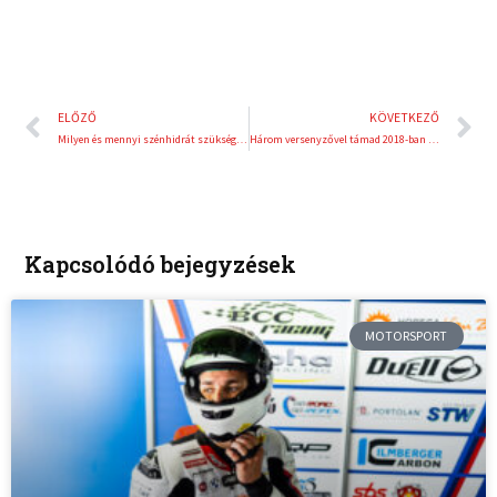
Előző
K
ELŐZŐ
KÖVETKEZŐ
Milyen és mennyi szénhidrát szükséges az edzéshez?
Három versenyzővel támad 2018-ban a Gender Racing
Kapcsolódó bejegyzések
MOTORSPORT