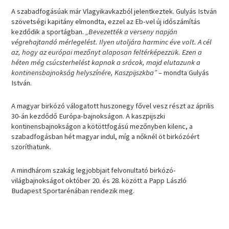
A szabadfogásúak már Vlagyikavkazból jelentkeztek. Gulyás István
szövetségi kapitány elmondta, ezzel az Eb-vel új időszámítás
kezdődik a sportágban.
„Bevezették a verseny napján
végrehajtandó mérlegelést. Ilyen utoljára harminc éve volt. A cél
az, hogy az európai mezőnyt alaposan feltérképezzük. Ezen a
héten még csúcsterhelést kapnak a srácok, majd elutazunk a
kontinensbajnokság helyszínére, Kaszpijszkba”
– mondta Gulyás
István.
A magyar birkózó válogatott huszonegy fővel vesz részt az április
30-án kezdődő Európa-bajnokságon. A kaszpijszki
kontinensbajnokságon a kötöttfogású mezőnyben kilenc, a
szabadfogásban hét magyar indul, míg a nőknél öt birkózóért
szoríthatunk.
A mindhárom szakág legjobbjait felvonultató birkózó-
világbajnokságot október 20. és 28. között a Papp László
Budapest Sportarénában rendezik meg.