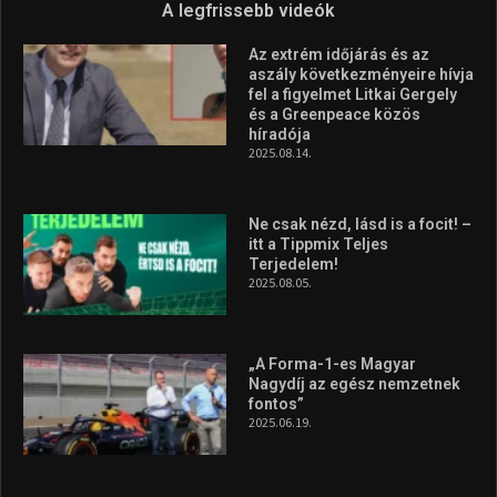
Forma–3 tabelláján a
silverstone-i hétvége után
2026.08.04.
Megvan a magyar négyes a
Hungarian Darts Trophyra
2026.07.31.
A legfrissebb videók
Az extrém időjárás és az
aszály következményeire hívja
fel a figyelmet Litkai Gergely
és a Greenpeace közös
híradója
2025.08.14.