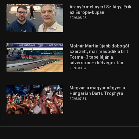
Túl a 18. X-en és rendezvények százain a Sportime Magazinnak
továbbra is a legfőbb célja, hogy a mindenki sportját minél
vonzóbbá tegye.
A rendszeres mozgás és a sport jobbá teheti az életed! Mindehhez
minden infót megtalálsz nálunk.
A legfrissebb hírek
Aranyérmet nyert Szilágyi Erik
az Európa-kupán
2026.08.05.
Molnár Martin újabb dobogót
szerzett, már második a brit