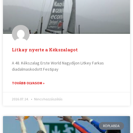
Litkay nyerte a Kékszalagot
A 48. Kékszalag Erste World Nagydíjon Litkey Farkas
diadalmaskodott Festipay
TOVÁBB OLVASOM »
2016.07.14.
Nincs hozzászólás
RÖPLABDA