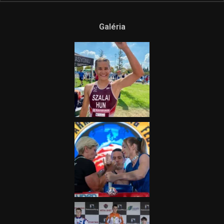
Ne csak nézd, lásd is a focit! –
itt a Tippmix Teljes
Terjedelem!
2025.08.05.
„A Forma-1-es Magyar
Nagydíj az egész nemzetnek
fontos”
2025.06.19.
Galéria