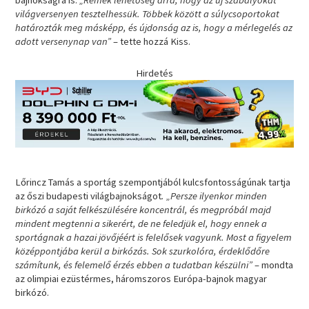
bajnokságra is.
„Remek lehetőség arra, hogy az új szabályokat
világversenyen tesztelhessük. Többek között a súlycsoportokat
határozták meg másképp, és újdonság az is, hogy a mérlegelés az
adott versenynap van”
– tette hozzá Kiss.
Hirdetés
Lőrincz Tamás a sportág szempontjából kulcsfontosságúnak tartja
az őszi budapesti világbajnokságot
. „Persze ilyenkor minden
birkózó a saját felkészülésére koncentrál, és megpróbál majd
mindent megtenni a sikerért, de ne feledjük el, hogy ennek a
sportágnak a hazai jövőjéért is felelősek vagyunk. Most a figyelem
középpontjába kerül a birkózás. Sok szurkolóra, érdeklődőre
számítunk, és felemelő érzés ebben a tudatban készülni”
– mondta
az olimpiai ezüstérmes, háromszoros Európa-bajnok magyar
birkózó.