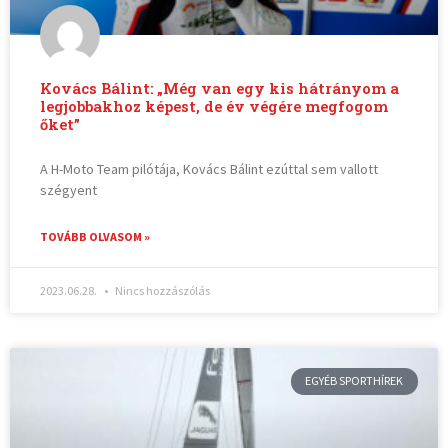
Kovács Bálint: „Még van egy kis hátrányom a
legjobbakhoz képest, de év végére megfogom
őket”
A H-Moto Team pilótája, Kovács Bálint ezúttal sem vallott
szégyent
TOVÁBB OLVASOM »
2023.06.28.
Nincs hozzászólás
EGYÉB SPORTHÍREK