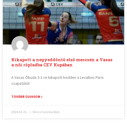
Kikapott a negyeddöntő első meccsén a Vasas
a női röpladba CEV Kupában
A Vasas Óbuda 3-1-re kikapott kedden a Levallois Paris
csapatától
TOVÁBB OLVASOM »
2024.01.31.
Nincs hozzászólás