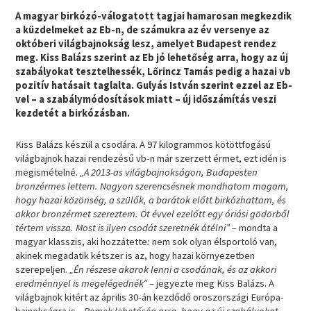
A magyar birkózó-válogatott tagjai hamarosan megkezdik
a küzdelmeket az Eb-n, de számukra az év versenye az
októberi világbajnokság lesz, amelyet Budapest rendez
meg. Kiss Balázs szerint az Eb jó lehetőség arra, hogy az új
szabályokat tesztelhessék, Lőrincz Tamás pedig a hazai vb
pozitív hatásait taglalta. Gulyás István szerint ezzel az Eb-
vel – a szabálymódosítások miatt – új időszámítás veszi
kezdetét a birkózásban.
Kiss Balázs készül a csodára. A 97 kilogrammos kötöttfogású
világbajnok hazai rendezésű vb-n már szerzett érmet, ezt idén is
megismételné.
„A 2013-as világbajnokságon, Budapesten
bronzérmes lettem. Nagyon szerencsésnek mondhatom magam,
hogy hazai közönség, a szülők, a barátok előtt birkózhattam, és
akkor bronzérmet szereztem. Öt évvel ezelőtt egy óriási gödörből
tértem vissza. Most is ilyen csodát szeretnék átélni” –
mondta a
magyar klasszis, aki hozzátette
:
nem sok olyan élsportoló van,
akinek megadatik kétszer is az, hogy hazai környezetben
szerepeljen.
„Én részese akarok lenni a csodának, és az akkori
eredménnyel is megelégednék”
– jegyezte meg Kiss Balázs. A
világbajnok kitért az április 30-án kezdődő oroszországi Európa-