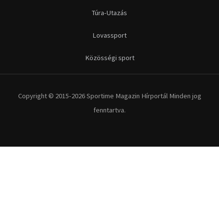
Futás
Kerékpár
Extrém Sportok
Fitnesz
Egyéb szabadidősport
Túra-Utazás
Lovassport
Közösségi sport