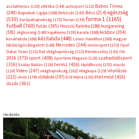
Címkék
Babos Tímea
asztalitenisz
(130)
atlétika
(144)
autosport
(123)
egészség
(240)
Bécs
(214)
Bajnokok Ligája
(168)
Birkózás
(143)
forma 1
(1165)
(530)
Európabajnokság
(173)
ferrari
(139)
Futball
(760)
futás
(305)
Hosszú Katinka
(186)
hungaroring
(181)
kickbox
(204)
Jégkorong
(148)
kajakkenu
(138)
karate
(168)
kézilabda
(448)
kosárlabda
(166)
Lewis Hamilton
(168)
magyar
Mercedes
(244)
labdarúgóválogatott
(148)
motorsport
(153)
Opel
rio
Dakar Team
(132)
Rali Világbajnokság
(122)
Rendezvény
(142)