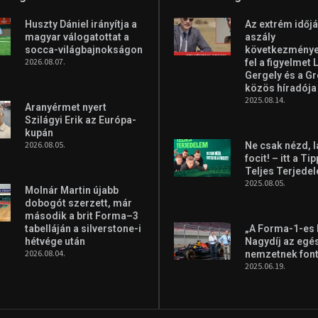
Huszty Dániel irányítja a
Az extrém időjá
magyar válogatottat a
aszály
socca-világbajnokságon
következményei
2026.08.07.
fel a figyelmet 
Gergely és a G
közös híradója
2025.08.14.
Aranyérmet nyert
Szilágyi Erik az Európa-
kupán
2026.08.05.
Ne csak nézd, l
focit! – itt a Ti
Teljes Terjede
2025.08.05.
Molnár Martin újabb
dobogót szerzett, már
második a brit Forma–3
tabelláján a silverstone-i
„A Forma-1-es
hétvége után
Nagydíj az egé
2026.08.04.
nemzetnek fon
2025.06.19.