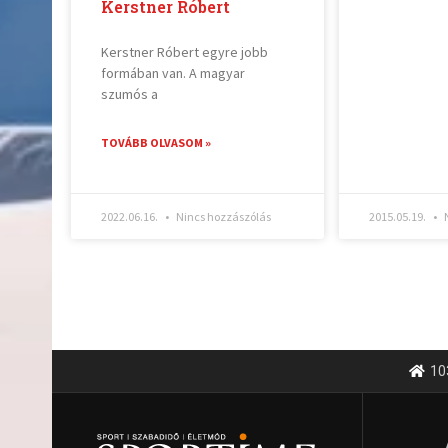
Kerstner Róbert
Kerstner Róbert egyre jobb
formában van. A magyar
szumós a
TOVÁBB OLVASOM »
2022.06.16.
Nincs hozzászólás
2015.05.19.
N
10