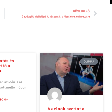
Köve
KÖVETKEZŐ
Mind a négy aranyérem Magyarországé a 48 órás ultramaraton-futó világbajnokságon
Gazdag Dániel felépült, készen áll a Messiék elleni meccsre
ntás és
OLIMPIA
itó a
n
n az idén is az
kott méltó módon
SOM »
Az elnök szerint a