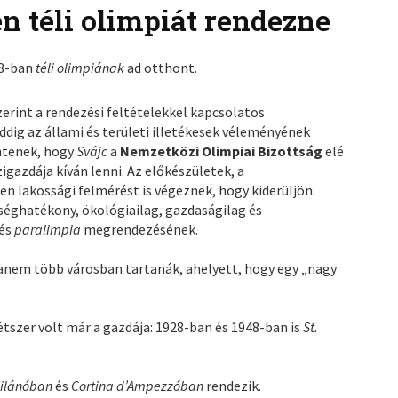
n téli olimpiát rendezne
38-ban
téli olimpiának
ad otthont.
zerint a rendezési feltételekkel kapcsolatos
ddig az állami és területi illetékesek véleményének
öntenek, hogy
Svájc
a
Nemzetközi Olimpiai Bizottság
elé
igazdája kíván lenni. Az előkészületek, a
n lakossági felmérést is végeznek, hogy kiderüljön:
éghatékony, ökológiailag, gazdaságilag és
és
paralimpia
megrendezésének.
hanem több városban tartanák, ahelyett, hogy egy „nagy
tszer volt már a gazdája: 1928-ban és 1948-ban is
St.
 Milánóban
és
Cortina d’Ampezzóban
rendezik.