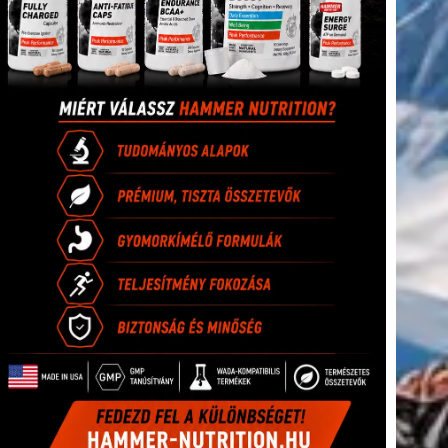
(416)
úszás
(361)
Hirdetés