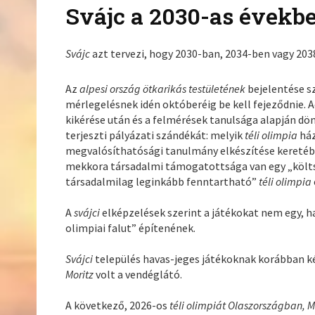
Svájc a 2030-as évekbe
Svájc
azt tervezi, hogy 2030-ban, 2034-ben vagy 20
Az
alpesi ország ötkarikás testületének
bejelentése s
mérlegelésnek idén októberéig be kell fejeződnie. A
kikérése után és a felmérések tanulsága alapján d
terjeszti pályázati szándékát: melyik
téli olimpia
ház
megvalósíthatósági tanulmány elkészítése keretébe
mekkora társadalmi támogatottsága van egy „költs
társadalmilag leginkább fenntartható”
téli olimpia
A
svájci
elképzelések szerint a játékokat nem egy, 
olimpiai falut” építenének.
Svájci
település havas-jeges játékoknak korábban ké
Moritz
volt a vendéglátó.
A következő, 2026-os
téli olimpiát Olaszországban,