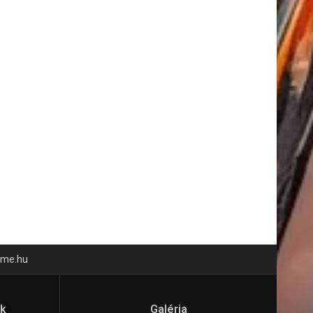
time.hu
ók
Galéria