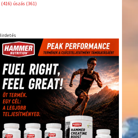
Címkék
Babos
asztalitenisz
(130)
atlétika
(144)
autosport
(123)
Tímea
(240)
Bécs
(214)
Bajnokok Ligája
(168)
Birkózás
(143)
egészség
(530)
Európabajnokság
(173)
ferrari
(139)
forma 1
(1165)
Futball
(760)
futás
(305)
Hosszú
Katinka
(186)
hungaroring
(181)
Jégkorong
(148)
kajakkenu
kézilabda
kickbox
(204)
(138)
karate
(168)
kosárlabda
(166)
(448)
Lewis Hamilton
(168)
magyar labdarúgóválogatott
(148)
Mercedes
(244)
motorsport
(153)
Opel Dakar Team
(132)
Rali
sport
rio 2016
(373)
Világbajnokság
(122)
Rendezvény
(142)
(438)
szabadidősport
(316)
Sportime Magazin
(128)
Szalay
tenisz
(416)
Balázs
(126)
táplálkozás
(155)
utazás
(126)
Video
(247)
vitorlázás
világbajnokság
(162)
Világkupa
(129)
életmód
(222)
vívás
(174)
vízilabda
(197)
Érdi Mária
(130)