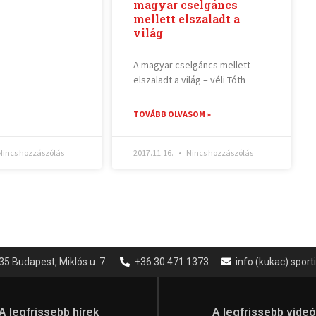
magyar cselgáncs
mellett elszaladt a
világ
A magyar cselgáncs mellett
elszaladt a világ – véli Tóth
TOVÁBB OLVASOM »
incs hozzászólás
2017.11.16.
Nincs hozzászólás
35 Budapest, Miklós u. 7.
+36 30 471 1373
info (kukac) spor
A legfrissebb hírek
A legfrissebb vide