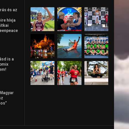
rás és az
re hívja
Litkai
reenpeace
ásd is a
ppmix
lem!
 Magyar
sz
tos”