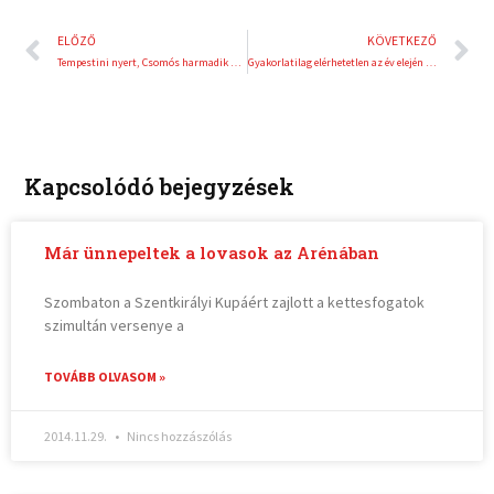
Előző
K
ELŐZŐ
KÖVETKEZŐ
Tempestini nyert, Csomós harmadik a Rally Hungary-n!
Gyakorlatilag elérhetetlen az év elején bevezetett visszaváltási díjas italcsomagolás
Kapcsolódó bejegyzések
Már ünnepeltek a lovasok az Arénában
Szombaton a Szentkirályi Kupáért zajlott a kettesfogatok
szimultán versenye a
TOVÁBB OLVASOM »
2014.11.29.
Nincs hozzászólás