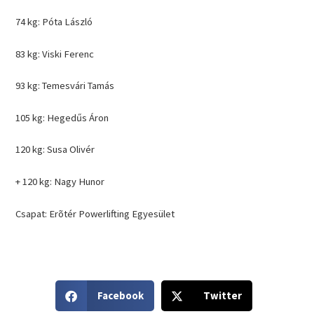
74 kg: Póta László
83 kg: Viski Ferenc
93 kg: Temesvári Tamás
105 kg: Hegedűs Áron
120 kg: Susa Olivér
+ 120 kg: Nagy Hunor
Csapat: Erõtér Powerlifting Egyesület
S
S
Facebook
Twitter
h
h