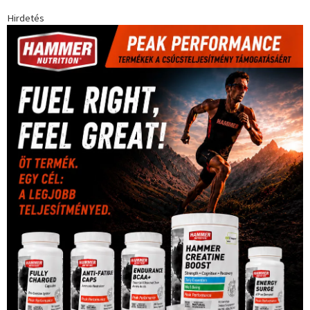
Futball
(760)
futás
(305)
Hosszú Katinka
(186)
hungaroring
(181)
kickbox
(204)
Jégkorong
(148)
kajakkenu
(138)
karate
(168)
kézilabda
(448)
kosárlabda
(166)
Lewis Hamilton
(168)
magyar
Mercedes
(244)
labdarúgóválogatott
(148)
motorsport
(153)
Opel
rio
Dakar Team
(132)
Rali Világbajnokság
(122)
Rendezvény
(142)
sport
(438)
2016
(373)
szabadidősport
Sportime Magazin
(128)
(316)
tenisz
(416)
Szalay Balázs
(126)
táplálkozás
(155)
utazás
Video
(247)
vitorlázás
(126)
világbajnokság
(162)
Világkupa
(129)
életmód
(416)
(222)
vívás
(174)
vízilabda
(197)
Érdi Mária
(130)
úszás
(361)
Hirdetés