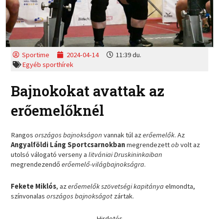
Sportime
2024-04-14
11:39 du.
Egyéb sporthírek
Bajnokokat avattak az
erőemelőknél
Rangos
országos bajnokságon
vannak túl az
erőemelők
. Az
Angyalföldi Láng Sportcsarnokban
megrendezett
ob
volt az
utolsó válogató verseny a
litvániai Druskininkaiban
megrendezendő
erőemelő-világbajnokságra
.
Fekete Miklós
, az
erőemelők szövetségi kapitánya
elmondta,
színvonalas
országos bajnokságot
zártak.
Hirdetés