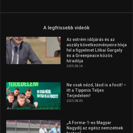
Aranyérmet nyert Szilágyi Erik
az Európa-kupán
2026.08.05.
Molnár Martin újabb dobogót
szerzett, már második a brit
Forma–3 tabelláján a
silverstone-i hétvége után
2026.08.04.
A legfrissebb videók
Az extrém időjárás és az
aszály következményeire hívja
fel a figyelmet Litkai Gergely