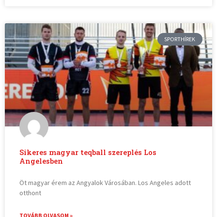
SPORTHÍREK
Sikeres magyar teqball szereplés Los
Angelesben
Öt magyar érem az Angyalok Városában. Los Angeles adott
otthont
TOVÁBB OLVASOM »