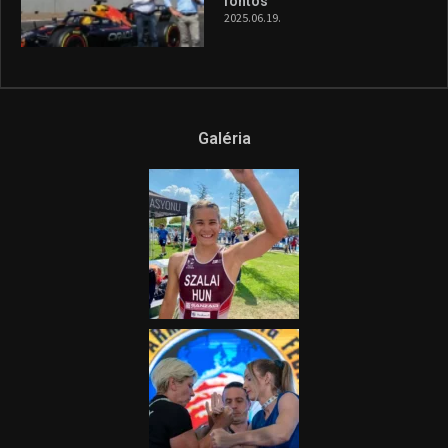
és a Greenpeace közös
híradója
2025.08.14.
Ne csak nézd, lásd is a focit! –
itt a Tippmix Teljes
Terjedelem!
2025.08.05.
„A Forma-1-es Magyar
Nagydíj az egész nemzetnek
fontos”
2025.06.19.
Galéria