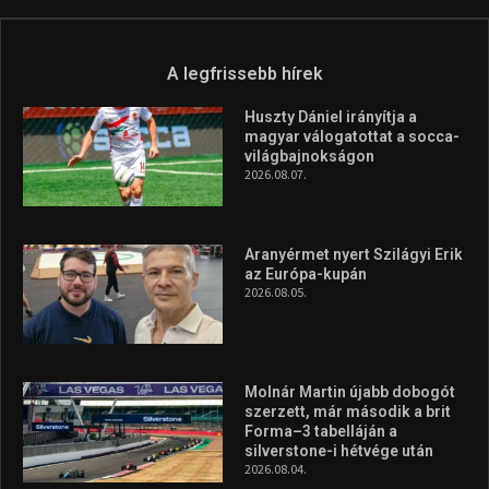
Túl a 18. X-en és rendezvények százain a Sportime Magazinnak
továbbra is a legfőbb célja, hogy a mindenki sportját minél
vonzóbbá tegye.
A rendszeres mozgás és a sport jobbá teheti az életed! Mindehhez
minden infót megtalálsz nálunk.
A legfrissebb hírek
Huszty Dániel irányítja a
magyar válogatottat a socca-
világbajnokságon
2026.08.07.