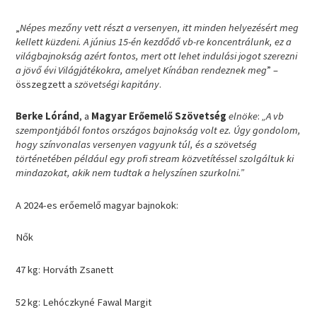
„
Népes mezőny vett részt a versenyen, itt minden helyezésért meg
kellett küzdeni. A június 15-én kezdődő vb-re koncentrálunk, ez a
világbajnokság azért fontos, mert ott lehet indulási jogot szerezni
a jövő évi Világjátékokra, amelyet Kínában rendeznek meg
” –
összegzett a
szövetségi kapitány
.
Berke Lóránd
, a
Magyar Erőemelő Szövetség
elnöke
:
„A vb
szempontjából fontos országos bajnokság volt ez. Úgy gondolom,
hogy színvonalas versenyen vagyunk túl, és a szövetség
történetében például egy profi stream közvetítéssel szolgáltuk ki
mindazokat, akik nem tudtak a helyszínen szurkolni.”
A 2024-es erőemelő magyar bajnokok:
Nők
47 kg: Horváth Zsanett
52 kg: Lehóczkyné Fawal Margit