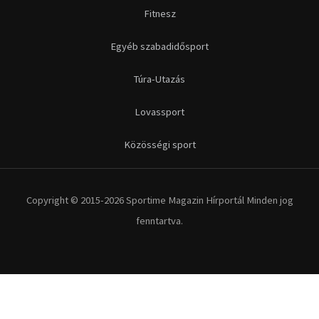
Futás
Kerékpár
Extrém Sportok
Fitnesz
Egyéb szabadidősport
Túra-Utazás
Lovassport