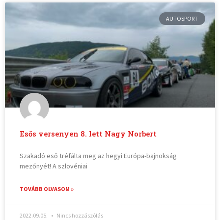
AUTOSPORT
Esős versenyen 8. lett Nagy Norbert
Szakadó eső tréfálta meg az hegyi Európa-bajnokság
mezőnyét! A szlovéniai
TOVÁBB OLVASOM »
2022.09.05.
Nincs hozzászólás