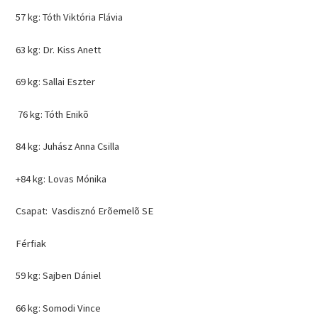
57 kg: Tóth Viktória Flávia
63 kg: Dr. Kiss Anett
69 kg: Sallai Eszter
76 kg: Tóth Enikõ
84 kg: Juhász Anna Csilla
+84 kg: Lovas Mónika
Csapat: Vasdisznó Erõemelõ SE
Férfiak
59 kg: Sajben Dániel
66 kg: Somodi Vince