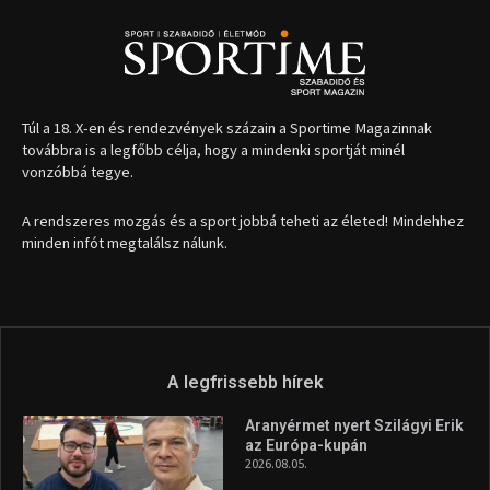
Túl a 18. X-en és rendezvények százain a Sportime Magazinnak
továbbra is a legfőbb célja, hogy a mindenki sportját minél
vonzóbbá tegye.
A rendszeres mozgás és a sport jobbá teheti az életed! Mindehhez
minden infót megtalálsz nálunk.
A legfrissebb hírek
Aranyérmet nyert Szilágyi Erik
az Európa-kupán
2026.08.05.