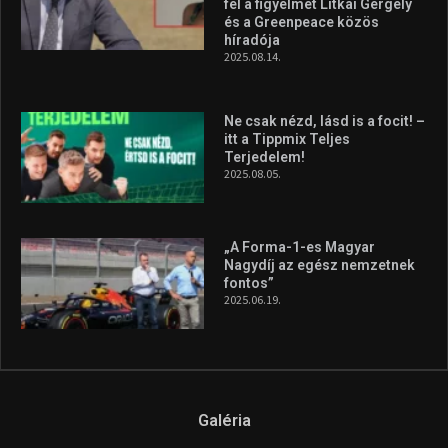
fel a figyelmet Litkai Gergely
és a Greenpeace közös
híradója
2025.08.14.
Ne csak nézd, lásd is a focit! –
itt a Tippmix Teljes
Terjedelem!
2025.08.05.
„A Forma-1-es Magyar
Nagydíj az egész nemzetnek
fontos”
2025.06.19.
Galéria