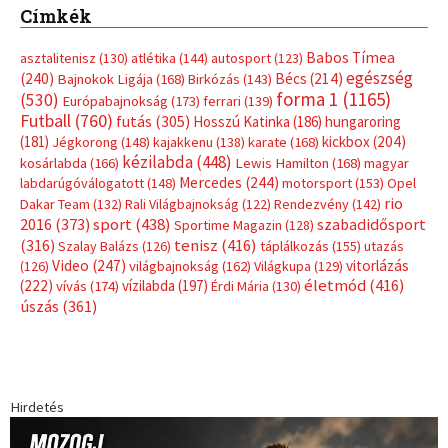
Címkék
Babos Tímea
asztalitenisz
(130)
atlétika
(144)
autosport
(123)
egészség
(240)
Bécs
(214)
Bajnokok Ligája
(168)
Birkózás
(143)
forma 1
(1165)
(530)
Európabajnokság
(173)
ferrari
(139)
Futball
(760)
futás
(305)
Hosszú Katinka
(186)
hungaroring
(181)
kickbox
(204)
Jégkorong
(148)
kajakkenu
(138)
karate
(168)
kézilabda
(448)
kosárlabda
(166)
Lewis Hamilton
(168)
magyar
Mercedes
(244)
labdarúgóválogatott
(148)
motorsport
(153)
Opel
rio
Dakar Team
(132)
Rali Világbajnokság
(122)
Rendezvény
(142)
sport
(438)
2016
(373)
szabadidősport
Sportime Magazin
(128)
(316)
tenisz
(416)
Szalay Balázs
(126)
táplálkozás
(155)
utazás
Video
(247)
vitorlázás
(126)
világbajnokság
(162)
Világkupa
(129)
életmód
(416)
(222)
vívás
(174)
vízilabda
(197)
Érdi Mária
(130)
úszás
(361)
Hirdetés