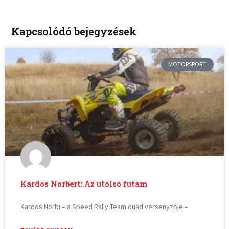
Kapcsolódó bejegyzések
MOTORSPORT
Kardos Norbert: Az utolsó futam
Kardos Norbi – a Speed Rally Team quad versenyzője –