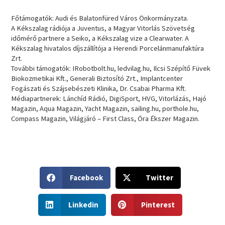
Főtámogatók: Audi és Balatonfüred Város Önkormányzata.
A Kékszalag rádiója a Juventus, a Magyar Vitorlás Szövetség
időmérő partnere a Seiko, a Kékszalag vize a Clearwater. A
Kékszalag hivatalos díjszállítója a Herendi Porcelánmanufaktúra
Zrt.
További támogatók: IRobotbolt.hu, ledvilag.hu, Ilcsi Szépítő Füvek
Biokozmetikai Kft., Generali Biztosító Zrt., Implantcenter
Fogászati és Szájsebészeti Klinika, Dr. Csabai Pharma Kft.
Médiapartnerek: Lánchíd Rádió, DigiSport, HVG, Vitorlázás, Hajó
Magazin, Aqua Magazin, Yacht Magazin, sailing.hu, porthole.hu,
Compass Magazin, Világjáró – First Class, Óra Ékszer Magazin.
S
S
Facebook
Twitter
h
h
a
a
S
S
r
r
Linkedin
Pinterest
h
h
e
e
a
a
o
o