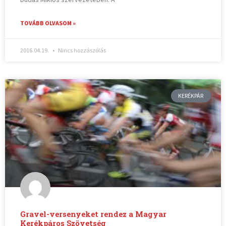
TOVÁBB OLVASOM »
2016.04.19.
Nincs hozzászólás
KERÉKPÁR
Gravel-versenyeket rendez a Magyar
Kerékpáros Szövetség