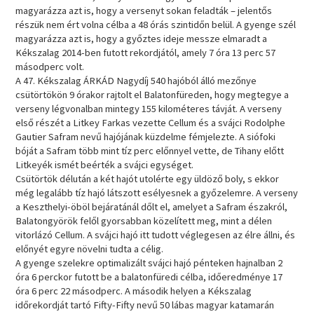
magyarázza azt is, hogy a versenyt sokan feladták – jelentős
részük nem ért volna célba a 48 órás szintidőn belül. A gyenge szél
magyarázza azt is, hogy a győztes ideje messze elmaradt a
Kékszalag 2014-ben futott rekordjától, amely 7 óra 13 perc 57
másodperc volt.
A 47. Kékszalag ÁRKÁD Nagydíj 540 hajóból álló mezőnye
csütörtökön 9 órakor rajtolt el Balatonfüreden, hogy megtegye a
verseny légvonalban mintegy 155 kilométeres távját. A verseny
első részét a Litkey Farkas vezette Cellum és a svájci Rodolphe
Gautier Safram nevű hajójának küzdelme fémjelezte. A siófoki
bóját a Safram több mint tíz perc előnnyel vette, de Tihany előtt
Litkeyék ismét beérték a svájci egységet.
Csütörtök délután a két hajót utolérte egy üldöző boly, s ekkor
még legalább tíz hajó látszott esélyesnek a győzelemre. A verseny
a Keszthelyi-öböl bejáratánál dőlt el, amelyet a Safram északról,
Balatongyörök felől gyorsabban közelített meg, mint a délen
vitorlázó Cellum. A svájci hajó itt tudott véglegesen az élre állni, és
előnyét egyre növelni tudta a célig.
A gyenge szelekre optimalizált svájci hajó pénteken hajnalban 2
óra 6 perckor futott be a balatonfüredi célba, időeredménye 17
óra 6 perc 22 másodperc. A második helyen a Kékszalag
időrekordját tartó Fifty-Fifty nevű 50 lábas magyar katamarán