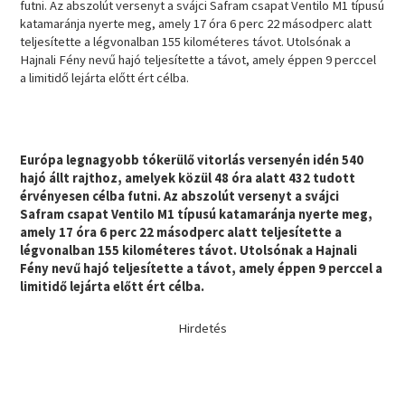
futni. Az abszolút versenyt a svájci Safram csapat Ventilo M1 típusú
katamaránja nyerte meg, amely 17 óra 6 perc 22 másodperc alatt
teljesítette a légvonalban 155 kilométeres távot. Utolsónak a
Hajnali Fény nevű hajó teljesítette a távot, amely éppen 9 perccel
a limitidő lejárta előtt ért célba.
Európa legnagyobb tókerülő vitorlás versenyén idén 540
hajó állt rajthoz, amelyek közül 48 óra alatt 432 tudott
érvényesen célba futni. Az abszolút versenyt a svájci
Safram csapat Ventilo M1 típusú katamaránja nyerte meg,
amely 17 óra 6 perc 22 másodperc alatt teljesítette a
légvonalban 155 kilométeres távot. Utolsónak a Hajnali
Fény nevű hajó teljesítette a távot, amely éppen 9 perccel a
limitidő lejárta előtt ért célba.
Hirdetés