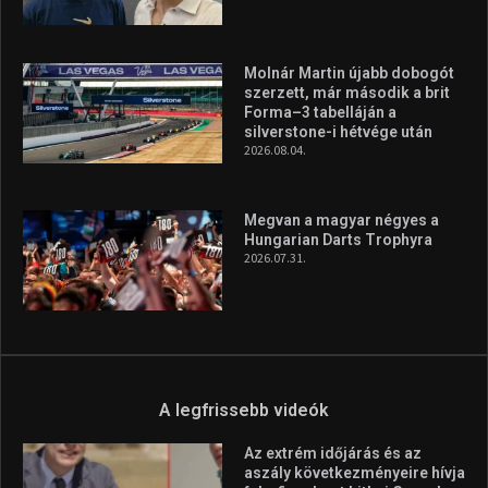
Molnár Martin újabb dobogót
szerzett, már második a brit
Forma–3 tabelláján a
silverstone-i hétvége után
2026.08.04.
Megvan a magyar négyes a
Hungarian Darts Trophyra
2026.07.31.
A legfrissebb videók
Az extrém időjárás és az
aszály következményeire hívja