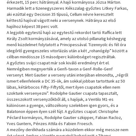
érkezett, 15 perc hátránnyal. A hajó kormányosa Józsa Márton.
Harmadik lett a tizenegyszeres Kékszalag-győztes Litkey Farkas,
aki ezúttal egy Decision 35 típusú, Cellum névre keresztelt
kéttestű hajóval vágott neki a versenynek. Hátránya az első
hajóhoz képest 38 perc volt.
A legjobb egytestű hajó az egytestű rekordot tartó Raffica lett
Király Zsolt kormányzásával, amely az utolsó pillanatig késhegyig
menő küzdelmet folytatott a Principessával. Tizennyolc és fél óra
idegőrlő gyengeszeles vitorlázás után a két „rohanógép” között a
célban mindössze 15 másodperc különbséget regisztráltak.
A győztes svájci csapat már sok kiváló eredményt ért el.
Nemrégiben megnyerték a Genfi-tavon a Genf-Rolle-Genf
versenyt. Mint Gautier a verseny utáni interjúban elmondta, „régről
ismert ellenfeleink a DC 35-ök, ám sokkal jobban tartottunk az 50
lábas, kétárbocos Fifty-Fiftytől, mert ilyen csapatok ellen nem
szoktunk versenyezni”. Rodolphe Gautier csapata tapasztalt,
összeszokott versenyzőkből áll, s hajójuk, a Ventilo M1-es
különösen a gyenge, változékony szelekben igen gyors, és a
Balatonon éppen ilyen szél fújt. A győztes csapat: Christophe
Péclard kormányos, Rodolphe Gautier szkipper, Fabian Racloz,
Yves Guntern, Pénzes Attila és Fabien Froesch.
A mezőny derékhada számára a küzdelem ekkor még messze nem
ért véget. Amikor a Ventilo nyugatról behajózott a Tihanyi-