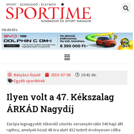
Skip
to
content
Hirdetés
Main
Menu
Bányász Árpád
2015-07-06
10:41 de.
Egyéb sporthírek
Ilyen volt a 47. Kékszalag
ÁRKÁD Nagydíj
Európa legnagyobb tókerülő vitorlás versenyén idén 540 hajó állt
rajthoz, amelyek közül 48 óra alatt 432 tudott érvényesen célba