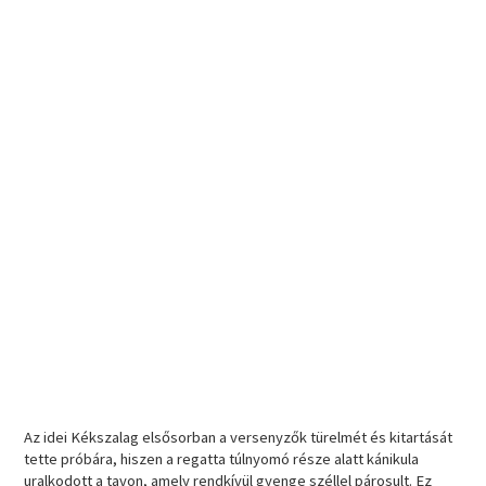
Az idei Kékszalag elsősorban a versenyzők türelmét és kitartását
tette próbára, hiszen a regatta túlnyomó része alatt kánikula
uralkodott a tavon, amely rendkívül gyenge széllel párosult. Ez