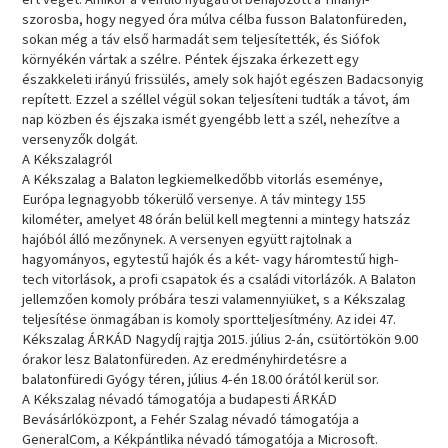
szorosba, hogy negyed óra múlva célba fusson Balatonfüreden,
sokan még a táv első harmadát sem teljesítették, és Siófok
környékén vártak a szélre. Péntek éjszaka érkezett egy
északkeleti irányú frissülés, amely sok hajót egészen Badacsonyig
repített. Ezzel a széllel végül sokan teljesíteni tudták a távot, ám
nap közben és éjszaka ismét gyengébb lett a szél, nehezítve a
versenyzők dolgát.
A Kékszalagról
A Kékszalag a Balaton legkiemelkedőbb vitorlás eseménye,
Európa legnagyobb tókerülő versenye. A táv mintegy 155
kilométer, amelyet 48 órán belül kell megtenni a mintegy hatszáz
hajóból álló mezőnynek. A versenyen együtt rajtolnak a
hagyományos, egytestű hajók és a két- vagy háromtestű high-
tech vitorlások, a profi csapatok és a családi vitorlázók. A Balaton
jellemzően komoly próbára teszi valamennyiüket, s a Kékszalag
teljesítése önmagában is komoly sportteljesítmény. Az idei 47.
Kékszalag ÁRKÁD Nagydíj rajtja 2015. július 2-án, csütörtökön 9.00
órakor lesz Balatonfüreden. Az eredményhirdetésre a
balatonfüredi Gyógy téren, július 4-én 18.00 órától kerül sor.
A Kékszalag névadó támogatója a budapesti ÁRKÁD
Bevásárlóközpont, a Fehér Szalag névadó támogatója a
GeneralCom, a Kékpántlika névadó támogatója a Microsoft.