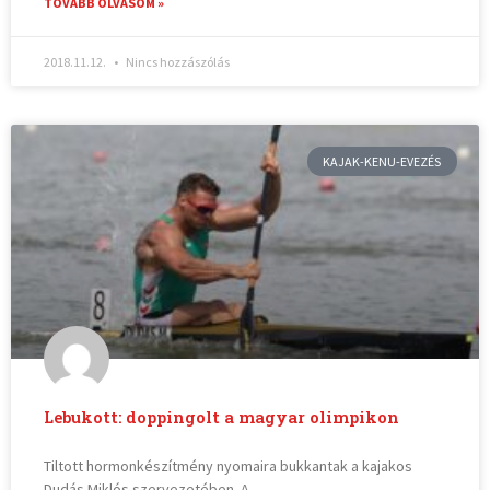
TOVÁBB OLVASOM »
2018.11.12.
Nincs hozzászólás
KAJAK-KENU-EVEZÉS
Lebukott: doppingolt a magyar olimpikon
Tiltott hormonkészítmény nyomaira bukkantak a kajakos
Dudás Miklós szervezetében. A