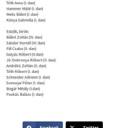
Tóth Anna (I. dan)
Hammer Máté (I. dan)
Melis Bálint (I. dan)
Kónya Gabriella (I. dan)
Edzők, bírók:
Bálint Zoltán (IV. dan)
Sándor Kornél (IV. dan)
Pál Csaba (II. dan)
Gulyás Róbert (II.dan)
Jó-Dobronya Róbert (II. dan)
Andrékó Zoltán (II. dan)
Tóth Róbert (I. dan)
Schneider Adrienn (I. dan)
Somorjai Péter (I. dan)
Bogár Mihály (I.dan)
Puskás Balázs (I. dan)
S
S
Facebook
Twitter