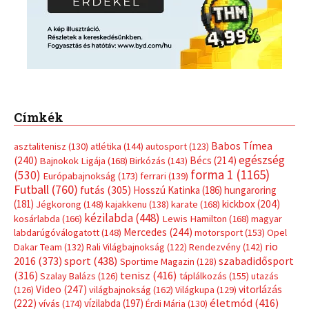
Címkék
Babos Tímea
asztalitenisz
(130)
atlétika
(144)
autosport
(123)
egészség
(240)
Bécs
(214)
Bajnokok Ligája
(168)
Birkózás
(143)
forma 1
(1165)
(530)
Európabajnokság
(173)
ferrari
(139)
Futball
(760)
futás
(305)
Hosszú Katinka
(186)
hungaroring
(181)
kickbox
(204)
Jégkorong
(148)
kajakkenu
(138)
karate
(168)
kézilabda
(448)
kosárlabda
(166)
Lewis Hamilton
(168)
magyar
Mercedes
(244)
labdarúgóválogatott
(148)
motorsport
(153)
Opel
rio
Dakar Team
(132)
Rali Világbajnokság
(122)
Rendezvény
(142)
sport
(438)
2016
(373)
szabadidősport
Sportime Magazin
(128)
(316)
tenisz
(416)
Szalay Balázs
(126)
táplálkozás
(155)
utazás
Video
(247)
vitorlázás
(126)
világbajnokság
(162)
Világkupa
(129)
életmód
(416)
(222)
vívás
(174)
vízilabda
(197)
Érdi Mária
(130)