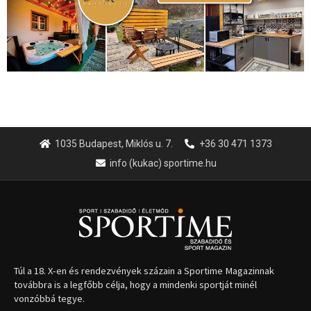
1035 Budapest, Miklós u. 7.
+36 30 471 1373
info (kukac) sportime.hu
Túl a 18. X-en és rendezvények százain a Sportime Magazinnak
továbbra is a legfőbb célja, hogy a mindenki sportját minél
vonzóbbá tegye.