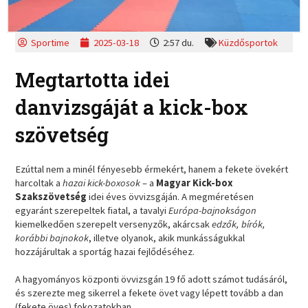
Sportime
2025-03-18
2:57 du.
Küzdősportok
Megtartotta idei
danvizsgáját a kick-box
szövetség
Ezúttal nem a minél fényesebb érmekért, hanem a fekete övekért
harcoltak a
hazai kick-boxosok
– a
Magyar Kick-box
Szakszövetség
idei éves övvizsgáján. A megméretésen
egyaránt szerepeltek fiatal, a tavalyi
Európa-bajnokságon
kiemelkedően szerepelt versenyzők, akárcsak
edzők, bírók,
korábbi bajnokok
, illetve olyanok, akik munkásságukkal
hozzájárultak a sportág hazai fejlődéséhez.
A hagyományos központi övvizsgán 19 fő adott számot tudásáról,
és szerezte meg sikerrel a fekete övet vagy lépett tovább a dan
(fekete öves) fokozatokban.