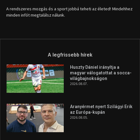
A rendszeres mozgás és a sport jobbá teheti az életed! Mindehhez
minden infót megtalálsz nálunk.
A legfrissebb hírek
Huszty Dániel irányítja a
magyar válogatottat a socca-
világbajnokságon
2026.08.07.
Aranyérmet nyert Szilágyi Erik
az Európa-kupán
2026.08.05.