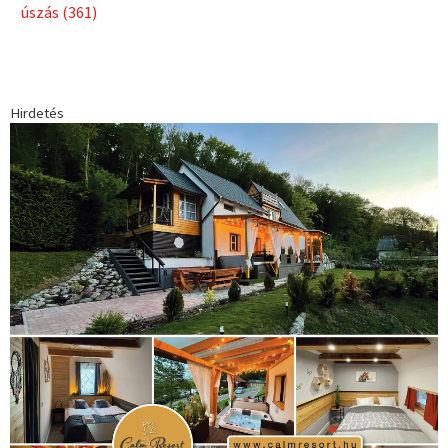
úszás
(361)
Hirdetés