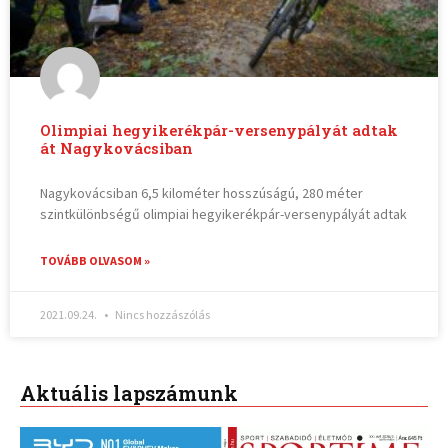
Olimpiai hegyikerékpár-versenypályát adtak
át Nagykovácsiban
Nagykovácsiban 6,5 kilométer hosszúságú, 280 méter
szintkülönbségű olimpiai hegyikerékpár-versenypályát adtak
TOVÁBB OLVASOM »
2021.09.24.
Nincs hozzászólás
Aktuális lapszámunk