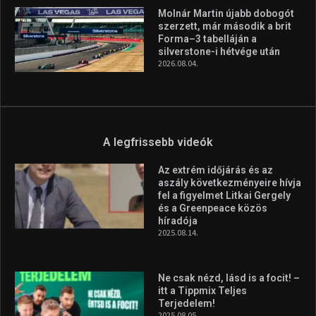
Molnár Martin újabb dobogót
szerzett, már második a brit
Forma–3 tabelláján a
silverstone-i hétvége után
2026.08.04.
A legfrissebb videók
Az extrém időjárás és az
aszály következményeire hívja
fel a figyelmet Litkai Gergely
és a Greenpeace közös
híradója
2025.08.14.
Ne csak nézd, lásd is a focit! –
itt a Tippmix Teljes
Terjedelem!
2025.08.05.