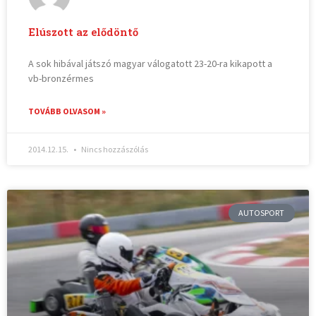
Elúszott az elődöntő
A sok hibával játszó magyar válogatott 23-20-ra kikapott a
vb-bronzérmes
TOVÁBB OLVASOM »
2014.12.15.
Nincs hozzászólás
AUTOSPORT