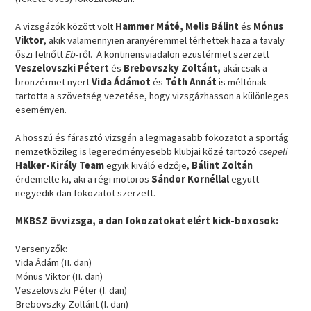
A vizsgázók között volt
Hammer Máté, Melis Bálint
és
Mónus
Viktor
, akik valamennyien aranyéremmel térhettek haza a tavaly
őszi felnőtt
Eb
-ről. A kontinensviadalon ezüstérmet szerzett
Veszelovszki Pétert
és
Brebovszky Zoltánt,
akárcsak a
bronzérmet nyert
Vida Ádámot
és
Tóth Annát
is méltónak
tartotta a szövetség vezetése, hogy vizsgázhasson a különleges
eseményen.
A hosszú és fárasztó vizsgán a legmagasabb fokozatot a sportág
nemzetközileg is legeredményesebb klubjai közé tartozó
csepeli
Halker-Király Team
egyik kiváló edzője,
Bálint Zoltán
érdemelte ki, aki a régi motoros
Sándor Kornéllal
együtt
negyedik dan fokozatot szerzett.
MKBSZ övvizsga, a dan fokozatokat elért kick-boxosok:
Versenyzők:
Vida Ádám (II. dan)
Mónus Viktor (II. dan)
Veszelovszki Péter (I. dan)
Brebovszky Zoltánt (I. dan)