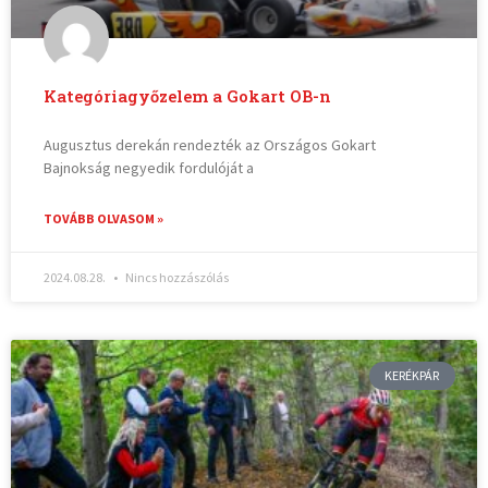
Kategóriagyőzelem a Gokart OB-n
Augusztus derekán rendezték az Országos Gokart
Bajnokság negyedik fordulóját a
TOVÁBB OLVASOM »
2024.08.28.
Nincs hozzászólás
KERÉKPÁR