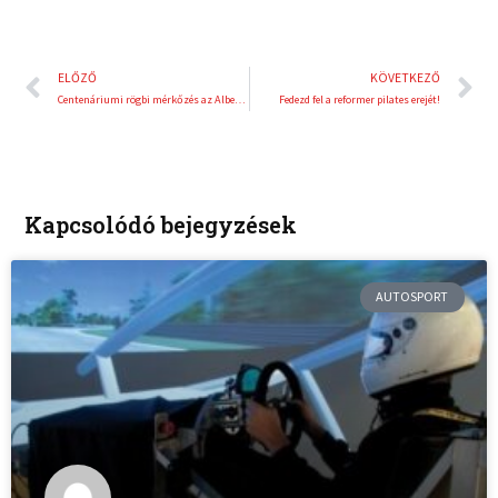
Előző
K
ELŐZŐ
KÖVETKEZŐ
Centenáriumi rögbi mérkőzés az Albert Kupáért
Fedezd fel a reformer pilates erejét!
Kapcsolódó bejegyzések
AUTOSPORT