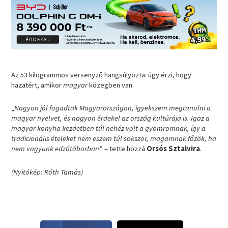
Az 53 kilogrammos versenyző hangsúlyozta: úgy érzi, hogy
hazatért, amikor
magyar
közegben van.
„
Nagyon jól fogadtak Magyarországon, igyekszem megtanulni a
magyar nyelvet, és nagyon érdekel az ország kultúrája is. Igaz a
magyar konyha kezdetben túl nehéz volt a gyomromnak, így a
tradicionális ételeket nem eszem túl sokszor, magamnak főzök, ha
nem vagyunk edzőtáborban
.” – tette hozzá
Orsós Sztalvira
.
(Nyitókép: Róth Tamás)
S
S