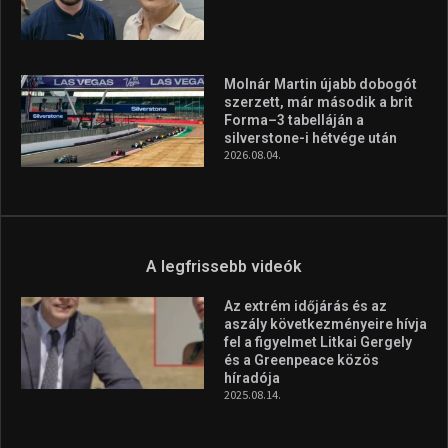
Molnár Martin újabb dobogót
szerzett, már második a brit
Forma–3 tabelláján a
silverstone-i hétvége után
2026.08.04.
A legfrissebb videók
Az extrém időjárás és az
aszály következményeire hívja
fel a figyelmet Litkai Gergely
és a Greenpeace közös
híradója
2025.08.14.