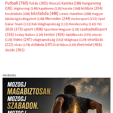
Futball
(760)
futás
(305)
Hosszú Katinka
(186)
hungaroring
(181)
kickbox
(204)
Jégkorong
(148)
kajakkenu
(138)
karate
(168)
kézilabda
(448)
kosárlabda
(166)
Lewis Hamilton
(168)
magyar
Mercedes
(244)
labdarúgóválogatott
(148)
motorsport
(153)
Opel
rio
Dakar Team
(132)
Rali Világbajnokság
(122)
Rendezvény
(142)
sport
(438)
2016
(373)
szabadidősport
Sportime Magazin
(128)
(316)
tenisz
(416)
Szalay Balázs
(126)
táplálkozás
(155)
utazás
Video
(247)
vitorlázás
(126)
világbajnokság
(162)
Világkupa
(129)
életmód
(416)
(222)
vívás
(174)
vízilabda
(197)
Érdi Mária
(130)
úszás
(361)
Hirdetés