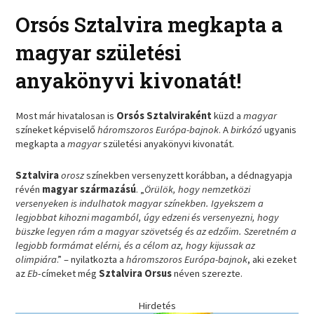
Orsós Sztalvira megkapta a
magyar születési
anyakönyvi kivonatát!
Most már hivatalosan is
Orsós Sztalviraként
küzd a
magyar
színeket képviselő
háromszoros Európa-bajnok
. A
birkózó
ugyanis
megkapta a
magyar
születési anyakönyvi kivonatát.
Sztalvira
orosz
színekben versenyzett korábban, a dédnagyapja
révén
magyar származású
. „
Örülök, hogy nemzetközi
versenyeken is indulhatok magyar színekben. Igyekszem a
legjobbat kihozni magamból, úgy edzeni és versenyezni, hogy
büszke legyen rám a magyar szövetség és az edzőim. Szeretném a
legjobb formámat elérni, és a célom az, hogy kijussak az
olimpiára
.” – nyilatkozta a
háromszoros Európa-bajnok
, aki ezeket
az
Eb
-címeket még
Sztalvira Orsus
néven szerezte.
Hirdetés