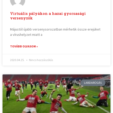
Virtuális pályákon a hazai gyorsasági
versenyzők
Májustól újabb versenysorozatban mérhetik össze erejüket
a vírushelyzet miatt a
TOVÁBB OLVASOM »
2020.04.25.
Nincs hozzászólás
LABDARÚGÁS