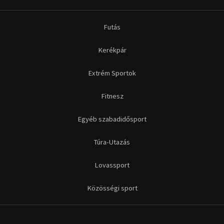
Futás
Kerékpár
Extrém Sportok
Fitnesz
Egyéb szabadidősport
Túra-Utazás
Lovassport
Közösségi sport