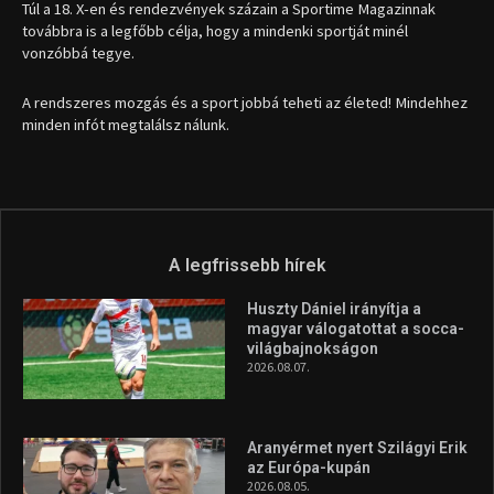
Túl a 18. X-en és rendezvények százain a Sportime Magazinnak
továbbra is a legfőbb célja, hogy a mindenki sportját minél
vonzóbbá tegye.
A rendszeres mozgás és a sport jobbá teheti az életed! Mindehhez
minden infót megtalálsz nálunk.
A legfrissebb hírek
Huszty Dániel irányítja a
magyar válogatottat a socca-
világbajnokságon
2026.08.07.
Aranyérmet nyert Szilágyi Erik
az Európa-kupán
2026.08.05.