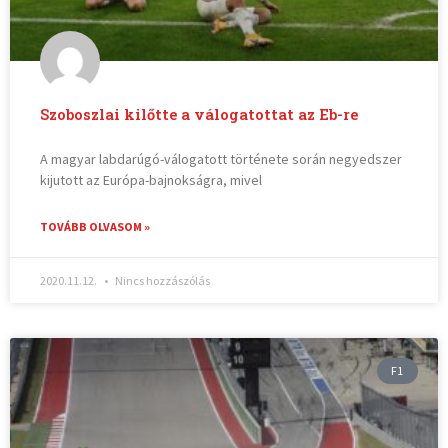
Szoboszlai kilőtte a válogatottat az Eb-re
A magyar labdarúgó-válogatott története során negyedszer
kijutott az Európa-bajnokságra, mivel
TOVÁBB OLVASOM »
2020.11.12.
Nincs hozzászólás
F1