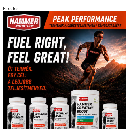
Futball
(760)
futás
(305)
Hosszú Katinka
(186)
hungaroring
(181)
kickbox
(204)
Jégkorong
(148)
kajakkenu
(138)
karate
(168)
kézilabda
(448)
kosárlabda
(166)
Lewis Hamilton
(168)
magyar
Mercedes
(244)
labdarúgóválogatott
(148)
motorsport
(153)
Opel
rio
Dakar Team
(132)
Rali Világbajnokság
(122)
Rendezvény
(142)
sport
(438)
2016
(373)
szabadidősport
Sportime Magazin
(128)
(316)
tenisz
(416)
Szalay Balázs
(126)
táplálkozás
(155)
utazás
Video
(247)
vitorlázás
(126)
világbajnokság
(162)
Világkupa
(129)
életmód
(416)
(222)
vívás
(174)
vízilabda
(197)
Érdi Mária
(130)
úszás
(361)
Hirdetés