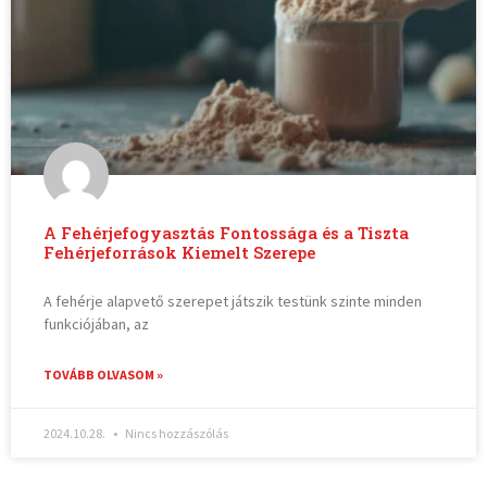
A Fehérjefogyasztás Fontossága és a Tiszta
Fehérjeforrások Kiemelt Szerepe
A fehérje alapvető szerepet játszik testünk szinte minden
funkciójában, az
TOVÁBB OLVASOM »
2024.10.28.
Nincs hozzászólás