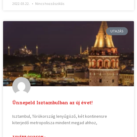
2022.03.22.
Nincs hozzászólás
UTAZÁS
Ünnepeld Isztambulban az új évet!
Isztambul, Törökország lenyűgöző, két kontinensre
kiterjedő metropolisza mindent megad ahhoz,
TOVÁBB OLVASOM »