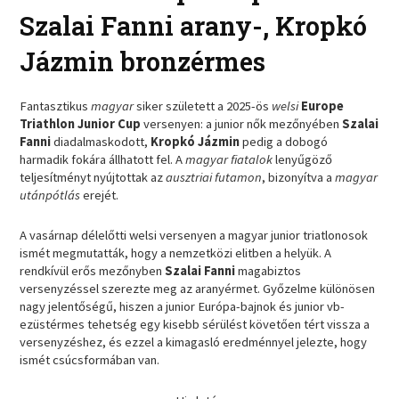
Szalai Fanni arany-, Kropkó
Jázmin bronzérmes
Fantasztikus
magyar
siker született a 2025-ös
welsi
Europe
Triathlon Junior Cup
versenyen: a junior nők mezőnyében
Szalai
Fanni
diadalmaskodott,
Kropkó Jázmin
pedig a dobogó
harmadik fokára állhatott fel. A
magyar fiatalok
lenyűgöző
teljesítményt nyújtottak az
ausztriai futamon
, bizonyítva a
magyar
utánpótlás
erejét.
A vasárnap délelőtti welsi versenyen a magyar junior triatlonosok
ismét megmutatták, hogy a nemzetközi elitben a helyük. A
rendkívül erős mezőnyben
Szalai Fanni
magabiztos
versenyzéssel szerezte meg az aranyérmet. Győzelme különösen
nagy jelentőségű, hiszen a junior Európa-bajnok és junior vb-
ezüstérmes tehetség egy kisebb sérülést követően tért vissza a
versenyzéshez, és ezzel a kimagasló eredménnyel jelezte, hogy
ismét csúcsformában van.