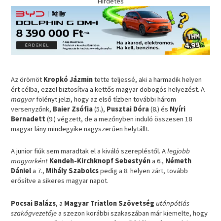
Hirdetés
Az örömöt
Kropkó Jázmin
tette teljessé, aki a harmadik helyen
ért célba, ezzel biztosítva a kettős magyar dobogós helyezést. A
magyar
fölényt jelzi, hogy az első tízben további három
versenyzőnk,
Baier Zsófia
(5.),
Pusztai Dóra
(8.) és
Nyíri
Bernadett
(9.) végzett, de a mezőnyben induló összesen 18
magyar lány mindegyike nagyszerűen helytállt.
A junior fiúk sem maradtak el a kiváló szerepléstől. A
legjobb
magyarként
Kendeh-Kirchknopf Sebestyén
a 6.,
Németh
Dániel
a 7.,
Mihály Szabolcs
pedig a 8. helyen zárt, tovább
erősítve a sikeres magyar napot.
Pocsai Balázs
, a
Magyar Triatlon Szövetség
utánpótlás
szakágvezetője
a szezon korábbi szakaszában már kiemelte, hogy