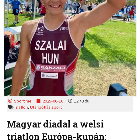
Sportime
2025-06-16
12:48 du.
Triatlon
,
Utánpótlás sport
Magyar diadal a welsi
triatlon Európa-kupán: