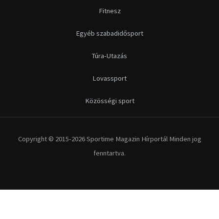
Futás
Kerékpár
Extrém Sportok
Fitnesz
Egyéb szabadidősport
Túra-Utazás
Lovassport