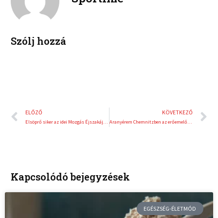
d
r
i
e
n
s
t
Szólj hozzá
Előző
K
ELŐZŐ
KÖVETKEZŐ
Elsöprő siker az idei Mozgás Éjszakáján!
Aranyérem Chemnitzben az erőemelő vb-n – irány Csengtu!
Kapcsolódó bejegyzések
EGÉSZSÉG-ÉLETMÓD