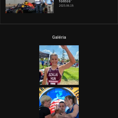
és a Greenpeace közös
híradója
2025.08.14.
Ne csak nézd, lásd is a focit! –
itt a Tippmix Teljes
Terjedelem!
2025.08.05.
„A Forma-1-es Magyar
Nagydíj az egész nemzetnek
fontos”
2025.06.19.
Galéria