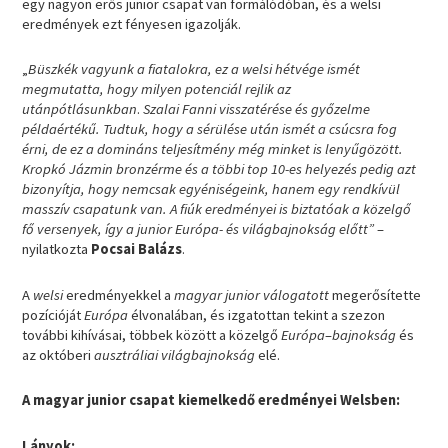
egy nagyon erős junior csapat van formálódóban, és a welsi
eredmények ezt fényesen igazolják.
„
Büszkék vagyunk a fiatalokra, ez a welsi hétvége ismét
megmutatta, hogy milyen potenciál rejlik az
utánpótlásunkban
.
Szalai Fanni visszatérése és győzelme
példaértékű. Tudtuk, hogy a sérülése után ismét a csúcsra fog
érni, de ez a domináns teljesítmény még minket is lenyűgözött.
Kropkó Jázmin bronzérme és a többi top 10-es helyezés pedig azt
bizonyítja, hogy nemcsak egyéniségeink, hanem egy rendkívül
masszív csapatunk van. A fiúk eredményei is biztatóak a közelgő
fő versenyek, így a junior Európa- és világbajnokság előtt”
–
nyilatkozta
Pocsai Balázs
.
A
welsi
eredményekkel a
magyar junior válogatott
megerősítette
pozícióját
Európa
élvonalában, és izgatottan tekint a szezon
további kihívásai, többek között a közelgő
Európa
–
bajnokság
és
az októberi
ausztráliai világbajnokság
elé.
A magyar junior csapat kiemelkedő eredményei Welsben:
Lányok: