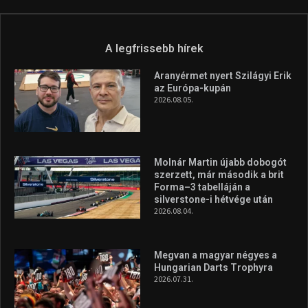
Túl a 18. X-en és rendezvények százain a Sportime Magazinnak
továbbra is a legfőbb célja, hogy a mindenki sportját minél
vonzóbbá tegye.
A rendszeres mozgás és a sport jobbá teheti az életed! Mindehhez
minden infót megtalálsz nálunk.
A legfrissebb hírek
Aranyérmet nyert Szilágyi Erik
az Európa-kupán
2026.08.05.