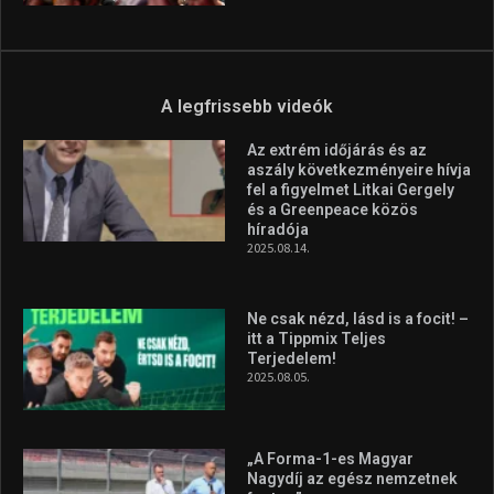
Molnár Martin újabb dobogót
szerzett, már második a brit
Forma–3 tabelláján a
silverstone-i hétvége után
2026.08.04.
Megvan a magyar négyes a
Hungarian Darts Trophyra
2026.07.31.
A legfrissebb videók
Az extrém időjárás és az
aszály következményeire hívja
fel a figyelmet Litkai Gergely