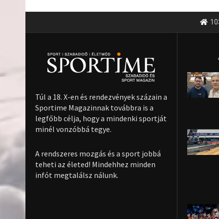
10
Túl a 18. X-en és rendezvények százain a
Sportime Magazinnak továbbra is a
legfőbb célja, hogy a mindenki sportját
minél vonzóbbá tegye.
A rendszeres mozgás és a sport jobbá
teheti az életed! Mindehhez minden
infót megtalálsz nálunk.