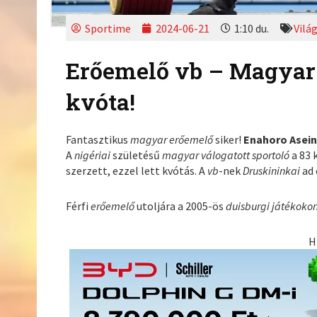
Sportime
2024-06-21
1:10 du.
Vilá
Erőemelő vb – Magyar 
kvóta!
Fantasztikus
magyar erőemelő
siker!
Enahoro Asei
A
nigériai
születésű
magyar válogatott sportoló
a 83
szerzett, ezzel lett kvótás. A
vb
-nek
Druskininkai
ad
Férfi
erőemelő
utoljára a 2005-ös
duisburgi játékoko
H