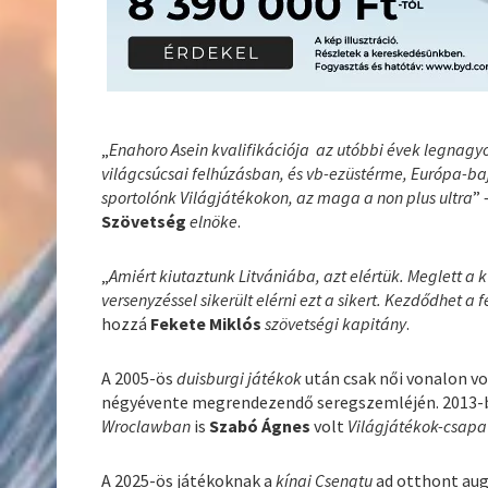
„
Enahoro Asein kvalifikációja az utóbbi évek legnag
világcsúcsai felhúzásban, és vb-ezüstérme, Európa-baj
sportolónk Világjátékokon, az maga a non plus ultra
”
Szövetség
elnöke
.
„
Amiért kiutaztunk Litvániába, azt elértük. Meglett a 
versenyzéssel sikerült elérni ezt a sikert. Kezdődhet
hozzá
Fekete Miklós
szövetségi kapitány
.
A 2005-ös
duisburgi játékok
után csak női vonalon v
négyévente megrendezendő seregszemléjén. 2013-
Wroclawban
is
Szabó Ágnes
volt
Világjátékok-csapa
A 2025-ös játékoknak a
kínai Csengtu
ad otthont augu