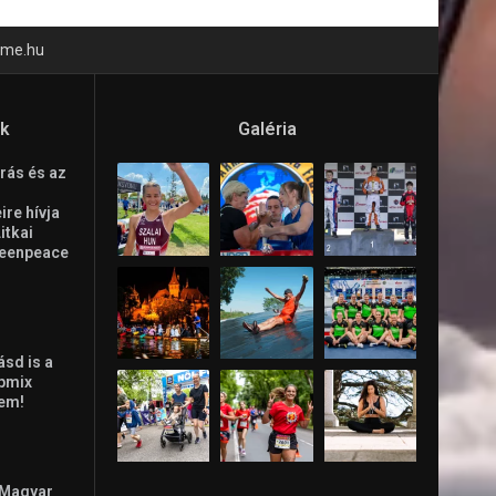
time.hu
ók
Galéria
rás és az
re hívja
Litkai
reenpeace
ásd is a
ppmix
lem!
 Magyar