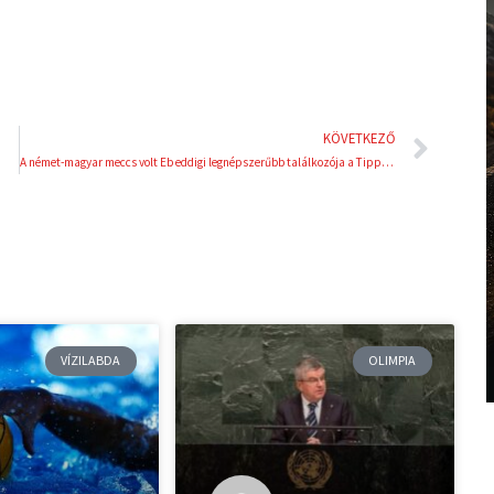
Köve
KÖVETKEZŐ
A német-magyar meccs volt Eb eddigi legnépszerűbb találkozója a Tippmixen
VÍZILABDA
OLIMPIA