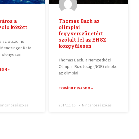
város a
Thomas Bach az
yolc között
olimpiai
fegyverszünetért
szólalt fel az ENSZ
 az ötször is
közgyűlésén
Menczinger Kata
 fölényesen
Thomas Bach, a Nemzetközi
Olimpiai Bizottság (NOB) elnöke
SOM »
az olimpiai
TOVÁBB OLVASOM »
incs hozzászólás
2017.11.15.
Nincs hozzászólás