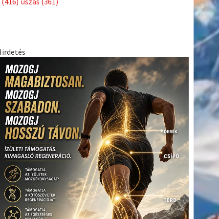
(416)
úszás
(361)
Hirdetés