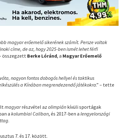
yobb magyar erőemelő sikerének számít. Persze voltak
noki címe, de az, hogy 2025-ben ismét lehet férfi
 – összegzett
Berke Lóránd
, a
Magyar Erőemelő
kvóta, nagyon fontos dobogós hellyel és taktikus
 a felkészülés a Kínában megrendezendő játékokra
.” – tette
olt
magyar
részvétel az
olimpián
kívüli sportágak
ban a
kolumbiai Caliban
, és 2017-ben a
lengyelországi
ttag
.
sztus 7. és 17. között.