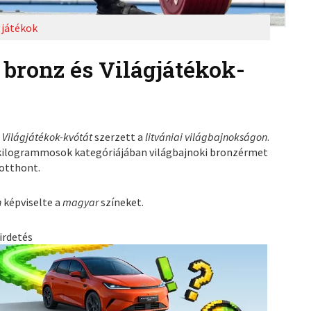
gjátékok
bronz és Világjátékok-
n
Világjátékok-kvótát
szerzett a
litvániai világbajnokságon
.
 kilogrammosok kategóriájában világbajnoki bronzérmet
 otthont.
n
képviselte a
magyar
színeket.
irdetés