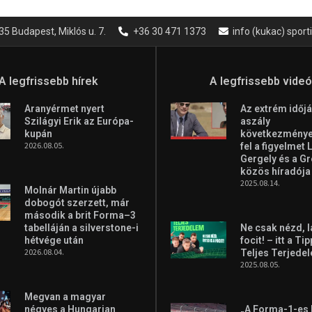
35 Budapest, Miklós u. 7.
+36 30 471 1373
info (kukac) spor
A legfrissebb hírek
A legfrissebb vide
Aranyérmet nyert
Az extrém időjá
Szilágyi Erik az Európa-
aszály
kupán
következményei
2026.08.05.
fel a figyelmet 
Gergely és a G
közös híradója
2025.08.14.
Molnár Martin újabb
dobogót szerzett, már
második a brit Forma–3
tabelláján a silverstone-i
Ne csak nézd, l
hétvége után
focit! – itt a Ti
2026.08.04.
Teljes Terjede
2025.08.05.
Megvan a magyar
négyes a Hungarian
„A Forma-1-es