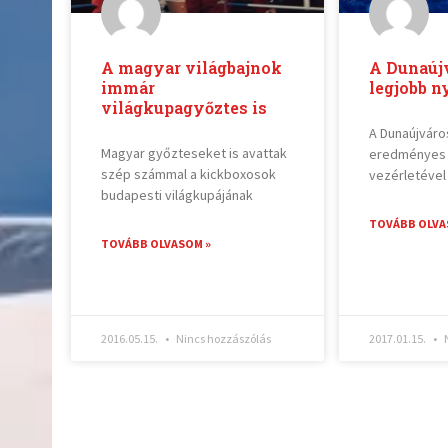
A magyar világbajnok
A Dunaúj
immár
legjobb n
világkupagyőztes is
A Dunaújváros
Magyar győzteseket is avattak
eredményes 
szép számmal a kickboxosok
vezérletével
budapesti világkupájának
TOVÁBB OLVA
TOVÁBB OLVASOM »
2016.05.15.
Nincs hozzászólás
2017.01.15.
N