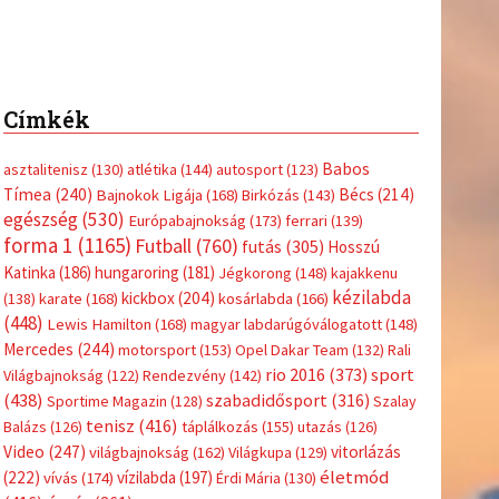
Címkék
Babos
asztalitenisz
(130)
atlétika
(144)
autosport
(123)
Tímea
(240)
Bécs
(214)
Bajnokok Ligája
(168)
Birkózás
(143)
egészség
(530)
Európabajnokság
(173)
ferrari
(139)
forma 1
(1165)
Futball
(760)
futás
(305)
Hosszú
Katinka
(186)
hungaroring
(181)
Jégkorong
(148)
kajakkenu
kézilabda
kickbox
(204)
(138)
karate
(168)
kosárlabda
(166)
(448)
Lewis Hamilton
(168)
magyar labdarúgóválogatott
(148)
Mercedes
(244)
motorsport
(153)
Opel Dakar Team
(132)
Rali
sport
rio 2016
(373)
Világbajnokság
(122)
Rendezvény
(142)
(438)
szabadidősport
(316)
Sportime Magazin
(128)
Szalay
tenisz
(416)
Balázs
(126)
táplálkozás
(155)
utazás
(126)
Video
(247)
vitorlázás
világbajnokság
(162)
Világkupa
(129)
életmód
(222)
vívás
(174)
vízilabda
(197)
Érdi Mária
(130)