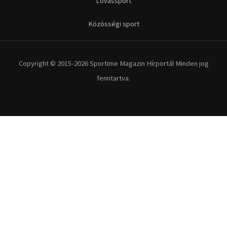
Kerékpár
Extrém Sportok
Fitnesz
Egyéb szabadidősport
Túra-Utazás
Lovassport
Közösségi sport
Copyright © 2015-2026 Sportime Magazin Hírportál Minden jog
fenntartva.