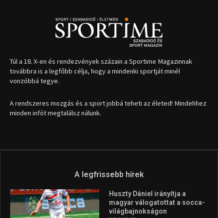
1035 Budapest, Miklós u. 7.
+36 30 471 1373
info (kukac) sportime.hu
Túl a 18. X-en és rendezvények százain a Sportime Magazinnak
továbbra is a legfőbb célja, hogy a mindenki sportját minél
vonzóbbá tegye.