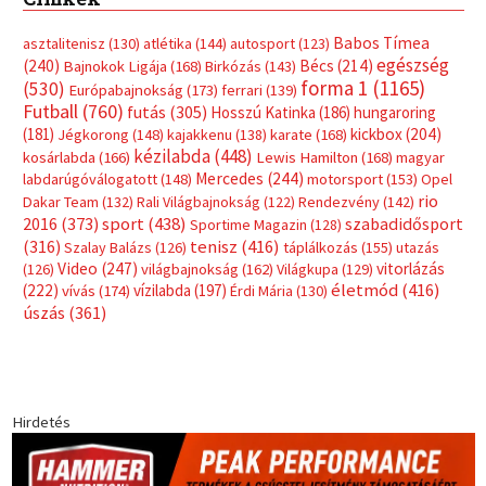
Címkék
Babos Tímea
asztalitenisz
(130)
atlétika
(144)
autosport
(123)
egészség
(240)
Bécs
(214)
Bajnokok Ligája
(168)
Birkózás
(143)
forma 1
(1165)
(530)
Európabajnokság
(173)
ferrari
(139)
Futball
(760)
futás
(305)
Hosszú Katinka
(186)
hungaroring
(181)
kickbox
(204)
Jégkorong
(148)
kajakkenu
(138)
karate
(168)
kézilabda
(448)
kosárlabda
(166)
Lewis Hamilton
(168)
magyar
Mercedes
(244)
labdarúgóválogatott
(148)
motorsport
(153)
Opel