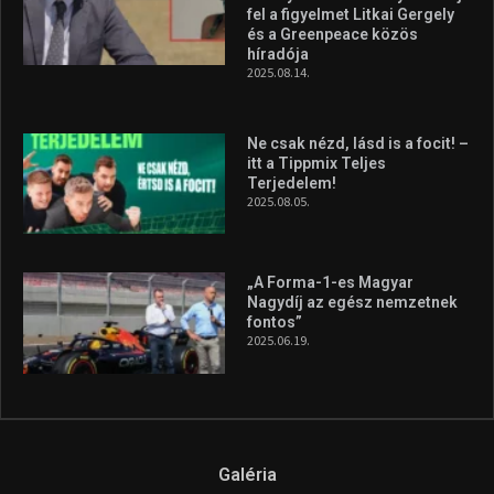
Molnár Martin újabb dobogót
szerzett, már második a brit
Forma–3 tabelláján a
silverstone-i hétvége után
2026.08.04.
A legfrissebb videók
Az extrém időjárás és az
aszály következményeire hívja
fel a figyelmet Litkai Gergely
és a Greenpeace közös
híradója
2025.08.14.
Ne csak nézd, lásd is a focit! –
itt a Tippmix Teljes
Terjedelem!