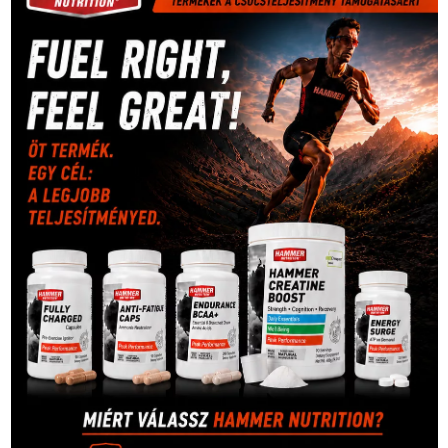
rio
Dakar Team
(132)
Rali Világbajnokság
(122)
Rendezvény
(142)
sport
(438)
2016
(373)
szabadidősport
Sportime Magazin
(128)
(316)
tenisz
(416)
Szalay Balázs
(126)
táplálkozás
(155)
utazás
Video
(247)
vitorlázás
(126)
világbajnokság
(162)
Világkupa
(129)
életmód
(416)
(222)
vívás
(174)
vízilabda
(197)
Érdi Mária
(130)
úszás
(361)
Hirdetés