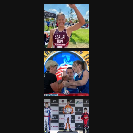
2025.08.05.
„A Forma-1-es Magyar
Nagydíj az egész nemzetnek
fontos”
2025.06.19.
Galéria