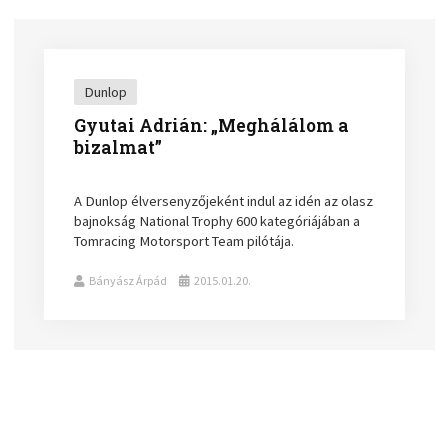
Dunlop
Gyutai Adrián: „Meghálálom a
bizalmat”
A Dunlop élversenyzőjeként indul az idén az olasz
bajnokság National Trophy 600 kategóriájában a
Tomracing Motorsport Team pilótája.
Bányász Árpád
2015.01.20.