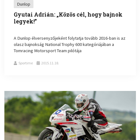
Dunlop
Gyutai Adrián: „Közös cél, hogy bajnok
legyek!”
A Dunlop élversenyzőjeként folytatja tovább 2016-ban is az
olasz bajnokság National Trophy 600 kategóriájában a
Tomracing Motorsport Team pilótája
Sportime
2015.11.18.