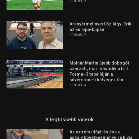
A rendszeres mozgás és a sport jobbá teheti az életed! Mindehhez
minden infót megtalálsz nálunk.
A legfrissebb hírek
Huszty Dániel irányítja a
magyar válogatottat a socca-
világbajnokságon
2026.08.07.
Aranyérmet nyert Szilágyi Erik
az Európa-kupán
2026.08.05.