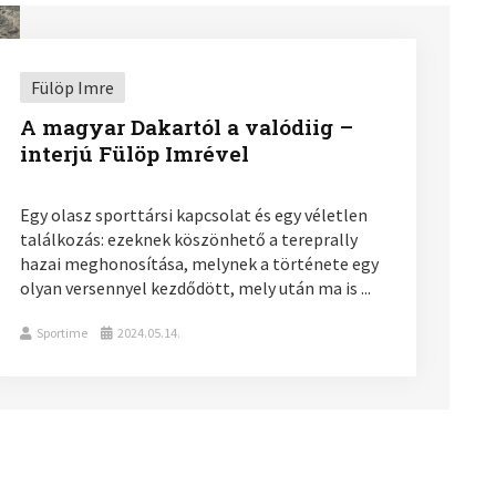
Fülöp Imre
A magyar Dakartól a valódiig –
interjú Fülöp Imrével
Egy olasz sporttársi kapcsolat és egy véletlen
találkozás: ezeknek köszönhető a tereprally
hazai meghonosítása, melynek a története egy
olyan versennyel kezdődött, mely után ma is ...
Sportime
2024.05.14.