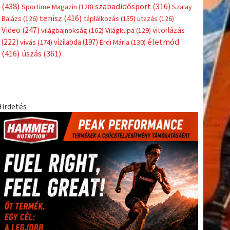
Címkék
Babos
asztalitenisz
(130)
atlétika
(144)
autosport
(123)
Tímea
(240)
Bécs
(214)
Bajnokok Ligája
(168)
Birkózás
(143)
egészség
(530)
Európabajnokság
(173)
ferrari
(139)
forma 1
(1165)
Futball
(760)
futás
(305)
Hosszú
Katinka
(186)
hungaroring
(181)
Jégkorong
(148)
kajakkenu
kézilabda
kickbox
(204)
(138)
karate
(168)
kosárlabda
(166)
(448)
Lewis Hamilton
(168)
magyar labdarúgóválogatott
(148)
Mercedes
(244)
motorsport
(153)
Opel Dakar Team
(132)
Rali
sport
rio 2016
(373)
Világbajnokság
(122)
Rendezvény
(142)
(438)
szabadidősport
(316)
Sportime Magazin
(128)
Szalay
tenisz
(416)
Balázs
(126)
táplálkozás
(155)
utazás
(126)
Video
(247)
vitorlázás
világbajnokság
(162)
Világkupa
(129)
életmód
(222)
vívás
(174)
vízilabda
(197)
Érdi Mária
(130)