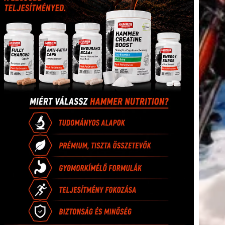
(416)
úszás
(361)
Hirdetés