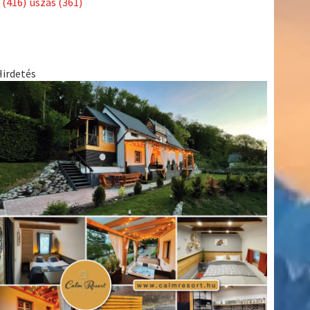
(416)
úszás
(361)
Hirdetés