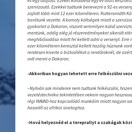
és egy ötajtóst. Ezeket körülbelül egy év alatt készített
szervizautó. Ezekkel tudtunk benevezni a 92-es versen
zajlott több mint 12 ezer kilométeren. Ruttersmidth Ká
barátunk vezette. A komoly költségek miatt a szerviz
gyakorlat a Dakaron, viszont semmilyen külső szervi
mentünk, addig elég jó részeredményeket sikerült elé
meghibásodása miatt fel kellett adni a versenyt. Erre
ezer kilométeren keresztül kellett hazáig húznunk von
rendesen kiverte a biztosítékot a rendőröknél, de azért
volt menni a Dakaron.
-Akkoriban hogyan lehetett erre felkészülni ve
–
Nyilván sok mindenre nem tudtunk felkészülni, hiszen 
vezetéstechnika tekintetében nekem nagyon hasznosak 
régi MAVAD-hoz kapcsolódó munkáim miatt nagyon so
hasonlít az afrikai sivataghoz.
-Hová helyeznéd el a tereprallyt a szakágak kö