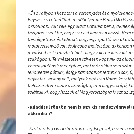
–
Én a rallyban kezdtem a versenyzést és a nyolcvanas
Egyszer csak beállított a műhelyembe Benyó Miklós spo
akkoriban. Volt vele egy olasz fiatalember is, akinek é
taxijába szállt be, hogy szervízt keressen hozzá. Nem 
beszélgettünk és kiderült, hogy egy sporttársra akadt
motorversenyző volt és Ancona mellett épp akkoriban r
javításért és kérdezte tőlünk, hogy volna-e kedvünk r
szakágban. Természetesen szívesen kaptunk az alkal
versenyautónak megépítve, ami már akkor sem számítot
lendülettel pótolni, és így harmadikok lettünk a sok, ú
egyhetes verseny volt, melynek egészen Róma közelébe
beleszerettem ebbe a szakágba, ami nagyszerű, új kihí
találtuk ki, hogy hozzuk el Magyarországra is ezt az 
-Ráadásul rögtön nem is egy kis rendezvénnyel! 
akkoriban?
-Szakmailag Guido barátunk segítségével, hiszen ő ism