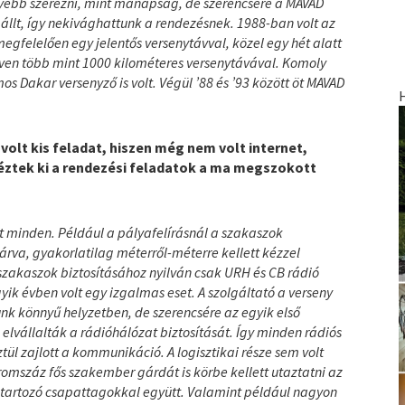
yebb szerezni, mint manapság, de szerencsére a MAVAD
állt, így nekivághattunk a rendezésnek. 1988-ban volt az
egfelelően egy jelentős versenytávval, közel egy hét alatt
ven több mint 1000 kilométeres versenytávával. Komoly
os Dakar versenyző is volt. Végül ’88 és ’93 között öt MAVAD
volt kis feladat, hiszen még nem volt internet,
éztek ki a rendezési feladatok a ma megszokott
minden. Például a pályafelírásnál a szakaszok
árva, gyakorlatilag méterről-méterre kellett kézzel
A szakaszok biztosításához nyilván csak URH és CB rádió
yik évben volt egy izgalmas eset. A szolgáltató a verseny
unk könnyű helyzetben, de szerencsére az egyik első
elvállalták a rádióhálózat biztosítását. Így minden rádiós
tül zajlott a kommunikáció. A logisztikai része sem volt
omszáz fős szakember gárdát is körbe kellett utaztatni az
 tartozó csapattagokkal együtt. Valamint például nagyon