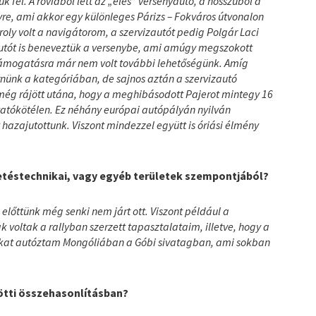
ük fel. A rövidből lett az „éles” versenyautó, a hosszúból a
yre, ami akkor egy különleges Párizs – Fokváros útvonalon
roly volt a navigátorom, a szervizautót pedig Polgár Laci
autót is beneveztük a versenybe, ami amúgy megszokott
ztámogatásra már nem volt további lehetőségünk. Amíg
rnünk a kategóriában, de sajnos aztán a szervizautó
 még rájött utána, hogy a meghibásodott Pajerot mintegy 16
tatókötélen. Ez néhány európai autópályán nyilván
 hazajutottunk. Viszont mindezzel együtt is óriási élmény
zetéstechnikai, vagy egyéb területek szempontjából?
előttünk még senki nem járt ott. Viszont például a
voltak a rallyban szerzett tapasztalataim, illetve, hogy a
kat autóztam Mongóliában a Góbi sivatagban, ami sokban
zötti összehasonlításban?