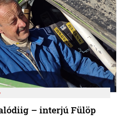
y
lódiig – interjú Fülöp