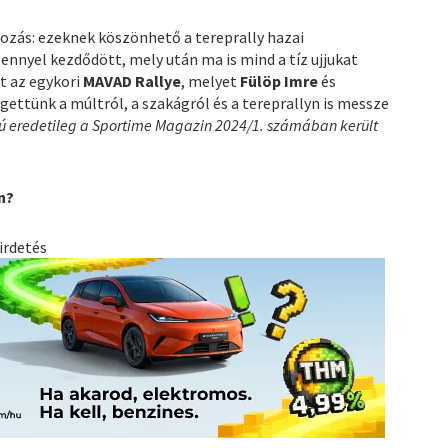
lkozás: ezeknek köszönhető a tereprally hazai
nnyel kezdődött, mely után ma is mind a tíz ujjukat
t az egykori
MAVAD Rallye
, melyet
Fülöp Imre
és
ettünk a múltról, a szakágról és a tereprallyn is messze
rjú eredetileg a Sportime Magazin 2024/1. számában került
n?
irdetés