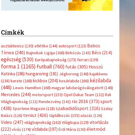
Címkék
Babos
asztalitenisz
(130)
atlétika
(144)
autosport
(123)
Tímea
(240)
Bécs
(214)
Bajnokok Ligája
(168)
Birkózás
(143)
egészség
(530)
Európabajnokság
(173)
ferrari
(139)
forma 1
(1165)
Futball
(760)
futás
(305)
Hosszú
Katinka
(186)
hungaroring
(181)
Jégkorong
(148)
kajakkenu
kézilabda
kickbox
(204)
(138)
karate
(168)
kosárlabda
(166)
(448)
Lewis Hamilton
(168)
magyar labdarúgóválogatott
(148)
Mercedes
(244)
motorsport
(153)
Opel Dakar Team
(132)
Rali
sport
rio 2016
(373)
Világbajnokság
(122)
Rendezvény
(142)
(438)
szabadidősport
(316)
Sportime Magazin
(128)
Szalay
tenisz
(416)
Balázs
(126)
táplálkozás
(155)
utazás
(126)
Video
(247)
vitorlázás
világbajnokság
(162)
Világkupa
(129)
életmód
(222)
vívás
(174)
vízilabda
(197)
Érdi Mária
(130)