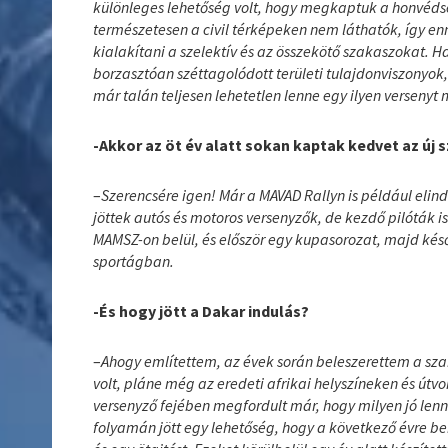
különleges lehetőség volt, hogy megkaptuk a honvéds
természetesen a civil térképeken nem láthatók, így 
kialakítani a szelektív és az összekötő szakaszokat. 
borzasztóan széttagolódott területi tulajdonviszony
már talán teljesen lehetetlen lenne egy ilyen versenyt
-Akkor az öt év alatt sokan kaptak kedvet az új
–
Szerencsére igen! Már a MAVAD Rallyn is például elind
jöttek autós és motoros versenyzők, de kezdő pilóták is
MAMSZ-on belül, és először egy kupasorozat, majd kés
sportágban.
-És hogy jött a Dakar indulás?
–
Ahogy említettem, az évek során beleszerettem a sza
volt, pláne még az eredeti afrikai helyszíneken és útvo
versenyző fejében megfordult már, hogy milyen jó lenn
folyamán jött egy lehetőség, hogy a következő évre be