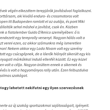
 évek végén elkezdtem terepjárók javításával foglalkozni.
rttársam, aki kiváló enduro- és crossmotoros volt
ppen itt Budapesten romlott el az autója, és pont Miki
vállalták sehol máshol a javítást, csak én. Közben
unk a fiatalember Guido D’Amico személyében: ő is
endezett egy tereprally versenyt. Nagyon hálás volt a
észt venni ezen, az akkor számunkra még ismeretlen
mon! Nekem akkor egy Lada Nivam volt egy szerény
t egy csúcsgépnek, de a lóerők hiányát sikerült egy kis
j nyugati márkákkal induló ellenfél között. Ez egy közel
n volt a célja. Nagyon örültem ennek a sikernek és
vás is volt a hagyományos rally után. Ezen felbuzdulva
izgalmas szakágat.
Hogy lehetett nekifutni egy ilyen szervezésnek
erte az új szakág sportszakmai sajátosságait, igényeit.