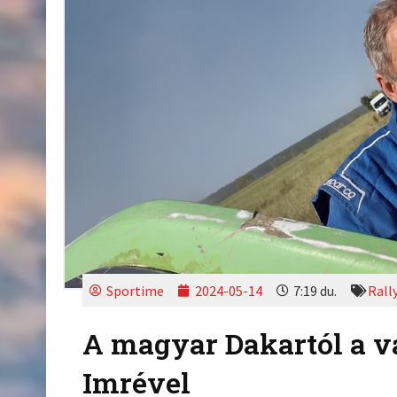
Sportime
2024-05-14
7:19 du.
Rall
A magyar Dakartól a va
Imrével