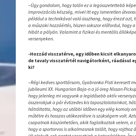
–
Úgy gondolom, hogy talán ez a legösszetettebb képes
improvizációs készség, mivel itt egy ismeretlen útvon
például a technikával való összhang, hogy érezd azt,
a műszaki hozzáértés, hiszen sokszor előfordul, hogy 
hibát a pályán. Valamint a fizikai és mentális állókép
versenyeken.
-Hozzád visszatérve, egy időben kicsit elkanyaro
de tavaly visszatértél navigátorként, ráadásul e
ki?
–
Régi kedves sporttársam, Gyabronka Pisti keresett m
jubileumi XX. Hungarian Baja-n a jó öreg Nissan Pickup
hogy jelenleg mi vagyunk a legidősebb aktív verseny
összerakjuk a pár évtizedes kis tapasztalatainkat, há
hátráltatta, hogy az utóbbi időben egy elég komoly 
műtétre és hosszas utókezelésre is szükségem volt. Azt
csapatnak köszönhetően, akik foglalkoztak velem, a
hogy a sportorvos is alkalmasnak talált, hogy rajthoz
jól alakult, sok pontot szereztünk a kategóriában. Íg