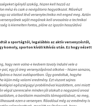
ségeket igénylő szakág, hiszen kell hozzá az
alon mész és csak a navigátorra hagyatkozol. Másrészt
 hogy az alattad lévő versenytechnika mit enged meg. Aztán
a versenyzőnek saját magának kell orvosolnia a technikai
esség is kiemelten fontos, pláne az igazán hosszútávú
dtál a sportágtól, legalábbis az aktív versenyzéstől,
gy komoly, sporton kívüli kihívás után. Ez hogy nézett
eg, hogy nem volna-e kedvem tavaly indulni vele a
-pal, egy jó öreg versenyzőpárost alkotva – hiszen sanszos,
zőpáros a hazai autósportban. Úgy gondoltuk, hogyha
tha kijön még valami eredmény. Ezt viszont sajnos
onkológiai egészségügyi problémával küzdöttem, ami miatt
án végül szerencsére minden jól alakult a nagyszerű orvosi
 családom, a barátaim maximális támogatásával, na meg,
 állhassunk ezen a versenyen. Ráadásul még az eredmény is
y aztán számolgattunk, megjött az étvágyunk, hogy