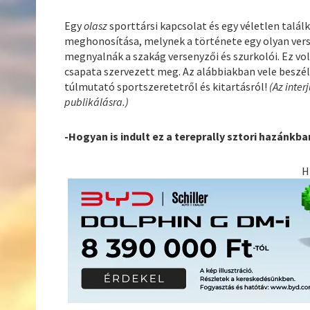
Egy
olasz
sporttársi kapcsolat és egy véletlen talá
meghonosítása, melynek a története egy olyan verse
megnyalnák a szakág versenyzői és szurkolói. Ez vol
csapata szervezett meg. Az alábbiakban vele beszélg
túlmutató sportszeretetről és kitartásról!
(Az inte
publikálásra.)
-Hogyan is indult ez a tereprally sztori hazánkba
H