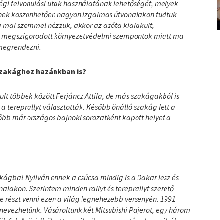
égi felvonulási utak használatának lehetőségét, melyek
ennek köszönhetően nagyon izgalmas útvonalakon tudtuk
Ha mai szemmel nézzük, akkor az azóta kialakult,
ok, megszigorodott környezetvédelmi szempontok miatt ma
 megrendezni.
 szakághoz hazánkban is?
ult többek között Ferjáncz Attila, de más szakágakból is
 a tereprallyt választották. Később önálló szakág lett a
őbb már országos bajnoki sorozatként kapott helyet a
kágba! Nyilván ennek a csúcsa mindig is a Dakar lesz és
nalakon. Szerintem minden rallyt és tereprallyt szerető
e részt venni ezen a világ legnehezebb versenyén. 1991
nevezhetünk. Vásároltunk két Mitsubishi Pajerot, egy három