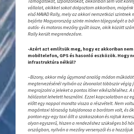
Támogatókat, szponzorokat, akkoriban sem volt könn
vállalat, akikkel sokat dolgoztam akkoriban, mögénk 
első MAVAD Rally, mely az akkori nemzetközi szintnek m
bejárta Magyarország szinte minden tájegységét a bő
autós- és motoros mezőny gyűlt össze, akik között szám
Rally került megrendezésre.
-Azért azt említsük meg, hogy ez akkoriban nem 
mobiltelefon, GPS és hasonló eszközök. Hogy n
infrastruktúra nélkül?
–
Bizony, akkor még úgymond analóg módon működött 
megtervezésénél nyilván az útvonalat többször végig j
megrajzolni a jeleket a pontos itíner elkészítéséhez. 
hálózatot lehetett használni. Ezzel kapcsolatban az eg
előtt egy nappal mondta vissza a részvételt. Nem volt
magántaxi társaság tulajdonosa a barátom volt, és ők 
ponton egy-egy taxi állt a szakaszokon és rajtuk keresz
olyan egyszerű, hiszen a rendezéshez szükséges bő hár
országban, nyilván a mezőny versenyzői és a hozzájuk