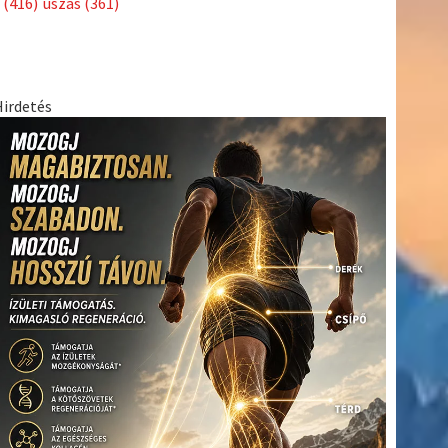
(416)
úszás
(361)
Hirdetés