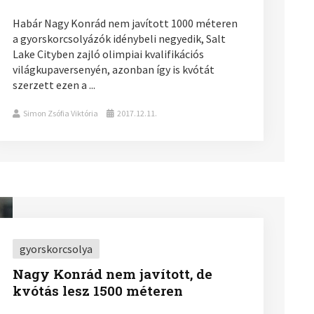
Habár Nagy Konrád nem javított 1000 méteren
a gyorskorcsolyázók idénybeli negyedik, Salt
Lake Cityben zajló olimpiai kvalifikációs
világkupaversenyén, azonban így is kvótát
szerzett ezen a ...
Simon Zsófia Viktória
2017.12.11.
gyorskorcsolya
Nagy Konrád nem javított, de
kvótás lesz 1500 méteren