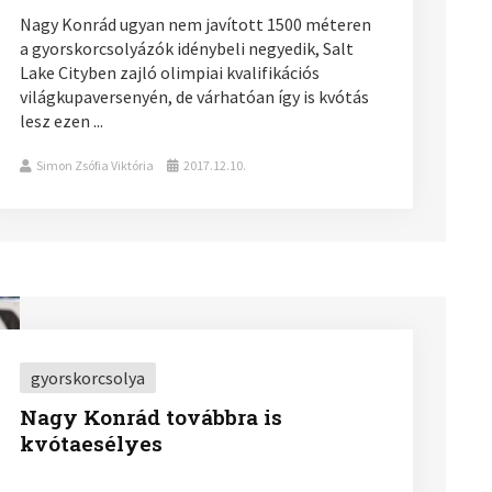
Nagy Konrád ugyan nem javított 1500 méteren
a gyorskorcsolyázók idénybeli negyedik, Salt
Lake Cityben zajló olimpiai kvalifikációs
világkupaversenyén, de várhatóan így is kvótás
lesz ezen ...
Simon Zsófia Viktória
2017.12.10.
gyorskorcsolya
Nagy Konrád továbbra is
kvótaesélyes