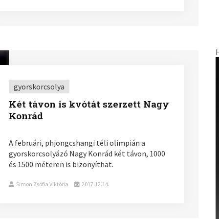
gyorskorcsolya
Két távon is kvótát szerzett Nagy
Konrád
A februári, phjongcshangi téli olimpián a
gyorskorcsolyázó Nagy Konrád két távon, 1000
és 1500 méteren is bizonyíthat.
Simon Zsófia Viktória
2017.12.14.