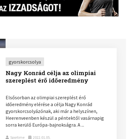
gyorskorcsolya
Nagy Konrád célja az olimpiai
szereplést érő időeredmény
Elsősorban az olimpiai szereplést érő
időeredmény elérése a célja Nagy Konrád
gyorskorcsolyázónak, aki már a helyszínen,
Heerenveenben készül a péntektől vasárnapig
sorra kerülő Európa-bajnokságra. A ...
Sportime
2022.01.05.