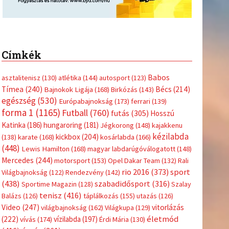
Címkék
Babos
asztalitenisz
(130)
atlétika
(144)
autosport
(123)
Tímea
(240)
Bécs
(214)
Bajnokok Ligája
(168)
Birkózás
(143)
egészség
(530)
Európabajnokság
(173)
ferrari
(139)
forma 1
(1165)
Futball
(760)
futás
(305)
Hosszú
Katinka
(186)
hungaroring
(181)
Jégkorong
(148)
kajakkenu
kézilabda
kickbox
(204)
(138)
karate
(168)
kosárlabda
(166)
(448)
Lewis Hamilton
(168)
magyar labdarúgóválogatott
(148)
Mercedes
(244)
motorsport
(153)
Opel Dakar Team
(132)
Rali
sport
rio 2016
(373)
Világbajnokság
(122)
Rendezvény
(142)
(438)
szabadidősport
(316)
Sportime Magazin
(128)
Szalay
tenisz
(416)
Balázs
(126)
táplálkozás
(155)
utazás
(126)
Video
(247)
vitorlázás
világbajnokság
(162)
Világkupa
(129)
életmód
(222)
vívás
(174)
vízilabda
(197)
Érdi Mária
(130)