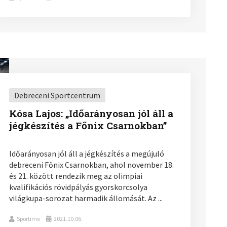
Debreceni Sportcentrum
Kósa Lajos: „Időarányosan jól áll a
jégkészítés a Főnix Csarnokban”
Időarányosan jól áll a jégkészítés a megújuló
debreceni Főnix Csarnokban, ahol november 18.
és 21. között rendezik meg az olimpiai
kvalifikációs rövidpályás gyorskorcsolya
világkupa-sorozat harmadik állomását. Az ...
Sportime
2021.10.06.