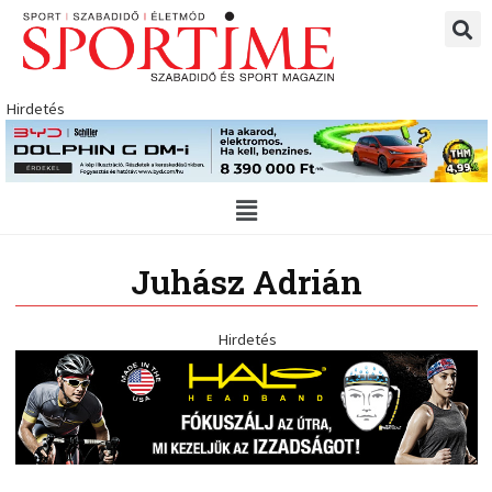
Skip
to
content
Hirdetés
Main
Menu
Juhász Adrián
Hirdetés