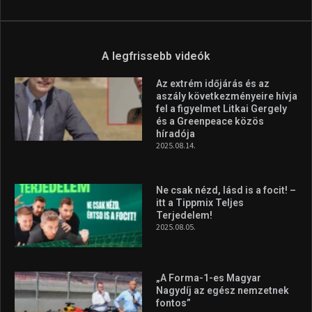
Aranyérmet nyert Szilágyi Erik
az Európa-kupán
2026.08.05.
Molnár Martin újabb dobogót
szerzett, már második a brit
Forma–3 tabelláján a
silverstone-i hétvége után
2026.08.04.
A legfrissebb videók
Az extrém időjárás és az
aszály következményeire hívja
fel a figyelmet Litkai Gergely
és a Greenpeace közös