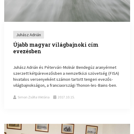
Juhász Adrián
Újabb magyar világbajnoki cím
evezésben
Juhász Adrián és Pétervári-Molnár Bendegúz aranyérmet
szerzett kétpárevezősben a nemzetközi szövetség (FISA)
hivatalos versenyeként számon tartott tengeri evezős-
világbajnokságon, a franciaországi Thonon-les-Bains-ben.
Simon Zsófia Viktória
2017.10.15.