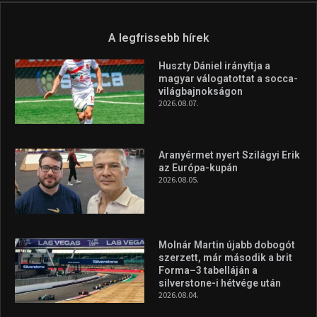
Túl a 18. X-en és rendezvények százain a Sportime Magazinnak
továbbra is a legfőbb célja, hogy a mindenki sportját minél
vonzóbbá tegye.
A rendszeres mozgás és a sport jobbá teheti az életed! Mindehhez
minden infót megtalálsz nálunk.
A legfrissebb hírek
Huszty Dániel irányítja a
magyar válogatottat a socca-
világbajnokságon
2026.08.07.