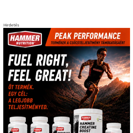
Babos Tímea
asztalitenisz
(130)
atlétika
(144)
autosport
(123)
egészség
(240)
Bécs
(214)
Bajnokok Ligája
(168)
Birkózás
(143)
forma 1
(1165)
(530)
Európabajnokság
(173)
ferrari
(139)
Futball
(760)
futás
(305)
Hosszú Katinka
(186)
hungaroring
(181)
kickbox
(204)
Jégkorong
(148)
kajakkenu
(138)
karate
(168)
kézilabda
(448)
kosárlabda
(166)
Lewis Hamilton
(168)
magyar
Mercedes
(244)
labdarúgóválogatott
(148)
motorsport
(153)
Opel
rio
Dakar Team
(132)
Rali Világbajnokság
(122)
Rendezvény
(142)
sport
(438)
2016
(373)
szabadidősport
Sportime Magazin
(128)
(316)
tenisz
(416)
Szalay Balázs
(126)
táplálkozás
(155)
utazás
Video
(247)
vitorlázás
(126)
világbajnokság
(162)
Világkupa
(129)
életmód
(416)
(222)
vívás
(174)
vízilabda
(197)
Érdi Mária
(130)
úszás
(361)
Hirdetés