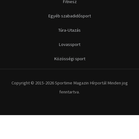
Futás
Kerékpár
Extrém Sportok
Fitnesz
Egyéb szabadidősport
Túra-Utazás
Lovassport