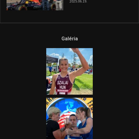
híradója
2025.08.14.
Ne csak nézd, lásd is a focit! –
itt a Tippmix Teljes
Terjedelem!
2025.08.05.
„A Forma-1-es Magyar
Nagydíj az egész nemzetnek
fontos”
2025.06.19.
Galéria