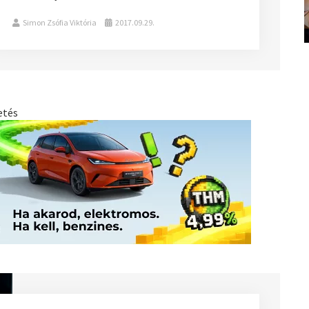
Simon Zsófia Viktória
2017.09.29.
etés