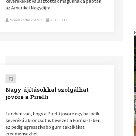
keverékeket választottak maguknak a pilóták
az Amerikai Nagydíjra.
Simon Zsófia Viktória
2017.10.11.
F1
Nagy újításokkal szolgálhat
jövőre a Pirelli
Tervben van, hogy a Pirelli jövőre egy hatodik
keverékű abroncsot is bevezet a Forma-1-ben,
ez pedig agresszívabb gumitaktikákat
eredményezhet.