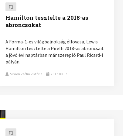
F1
Hamilton tesztelte a 2018-as
abroncsokat
A Forma-1-es világbajnokság éllovasa, Lewis
Hamilton tesztelte a Pirelli 2018-as abroncsait
a jövő évi naptárban már szereplő Paul Ricard-i
pályán.
Simon Zsófia Viktória
2017.09.07.
F1