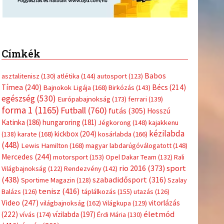
Címkék
Babos
asztalitenisz
(130)
atlétika
(144)
autosport
(123)
Tímea
(240)
Bécs
(214)
Bajnokok Ligája
(168)
Birkózás
(143)
egészség
(530)
Európabajnokság
(173)
ferrari
(139)
forma 1
(1165)
Futball
(760)
futás
(305)
Hosszú
Katinka
(186)
hungaroring
(181)
Jégkorong
(148)
kajakkenu
kézilabda
kickbox
(204)
(138)
karate
(168)
kosárlabda
(166)
(448)
Lewis Hamilton
(168)
magyar labdarúgóválogatott
(148)
Mercedes
(244)
motorsport
(153)
Opel Dakar Team
(132)
Rali
sport
rio 2016
(373)
Világbajnokság
(122)
Rendezvény
(142)
(438)
szabadidősport
(316)
Sportime Magazin
(128)
Szalay
tenisz
(416)
Balázs
(126)
táplálkozás
(155)
utazás
(126)
Video
(247)
vitorlázás
világbajnokság
(162)
Világkupa
(129)
életmód
(222)
vívás
(174)
vízilabda
(197)
Érdi Mária
(130)