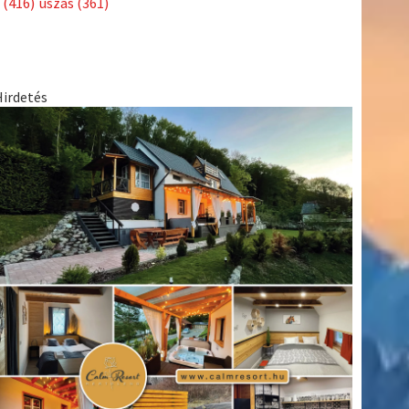
(416)
úszás
(361)
Hirdetés