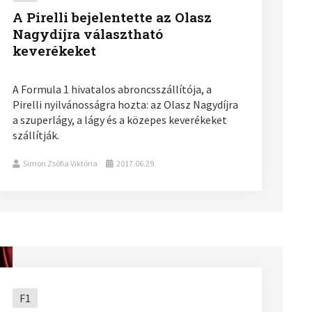
A Pirelli bejelentette az Olasz
Nagydíjra választható
keverékeket
A Formula 1 hivatalos abroncsszállítója, a
Pirelli nyilvánosságra hozta: az Olasz Nagydíjra
a szuperlágy, a lágy és a közepes keverékeket
szállítják.
Simon Zsófia Viktória
2017.06.29.
F1