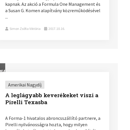
kapnak. Az akció a Formula One Management és
a Susan G. Komen alapítvány közreműködésével
...
Simon Zsófia Viktória
2017.10.16.
Amerikai Nagydíj
A leglágyabb keverékeket viszi a
Pirelli Texasba
A Forma-1 hivatalos abroncsszállító partnere, a
Pirelli nyilvánosságra hozta, hogy milyen