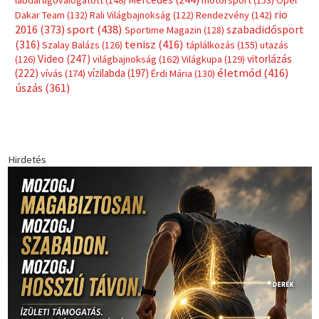
labdarúgóválogatott
(148)
motorsport
(153)
Opel
rio
Dakar Team
(132)
Rali Világbajnokság
(122)
Rendezvény
(142)
sport
(438)
2016
(373)
szabadidősport
Sportime Magazin
(128)
(316)
tenisz
(416)
Szalay Balázs
(126)
táplálkozás
(155)
utazás
Video
(247)
vitorlázás
(126)
világbajnokság
(162)
Világkupa
(129)
életmód
(416)
(222)
vívás
(174)
vízilabda
(197)
Érdi Mária
(130)
úszás
(361)
Hirdetés