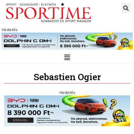
Skip
to
content
Hirdetés
Main
Menu
Sebastien Ogier
Hirdetés