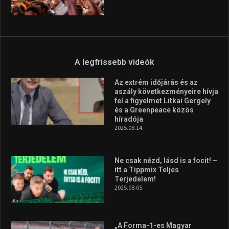
A legfrissebb videók
Az extrém időjárás és az
aszály következményeire hívja
fel a figyelmet Litkai Gergely
és a Greenpeace közös
híradója
2025.08.14.
Ne csak nézd, lásd is a focit! –
itt a Tippmix Teljes
Terjedelem!
2025.08.05.
„A Forma-1-es Magyar