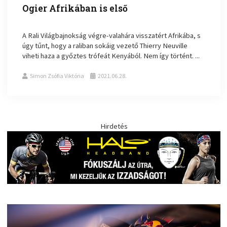
Ogier Afrikában is első
A Rali Világbajnokság végre-valahára visszatért Afrikába, s
úgy tűnt, hogy a raliban sokáig vezető Thierry Neuville
viheti haza a győztes trófeát Kenyából. Nem így történt. ...
Simon Zsófia Viktória
2021.06.28.
Hirdetés