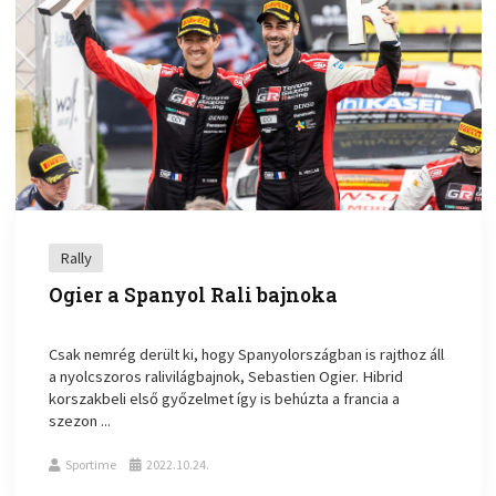
Rally
Ogier a Spanyol Rali bajnoka
Csak nemrég derült ki, hogy Spanyolországban is rajthoz áll
a nyolcszoros ralivilágbajnok, Sebastien Ogier. Hibrid
korszakbeli első győzelmet így is behúzta a francia a
szezon ...
Sportime
2022.10.24.