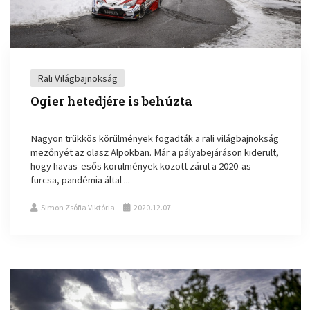
Rali Világbajnokság
Ogier hetedjére is behúzta
Nagyon trükkös körülmények fogadták a rali világbajnokság
mezőnyét az olasz Alpokban. Már a pályabejáráson kiderült,
hogy havas-esős körülmények között zárul a 2020-as
furcsa, pandémia által ...
Simon Zsófia Viktória
2020.12.07.