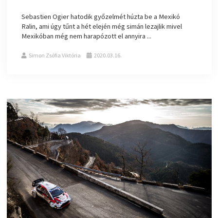
Sebastien Ogier hatodik győzelmét húzta be a Mexikó
Ralin, ami úgy tűnt a hét elején még simán lezajlik mivel
Mexikóban még nem harapózott el annyira ...
Simon Zsófia Viktória
2020.03.16.