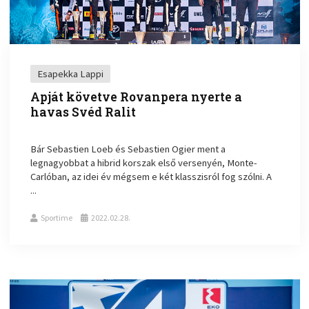
Esapekka Lappi
Apját követve Rovanpera nyerte a
havas Svéd Ralit
Bár Sebastien Loeb és Sebastien Ogier ment a
legnagyobbat a hibrid korszak első versenyén, Monte-
Carlóban, az idei év mégsem e két klasszisról fog szólni. A
...
Sportime
2022.02.28.