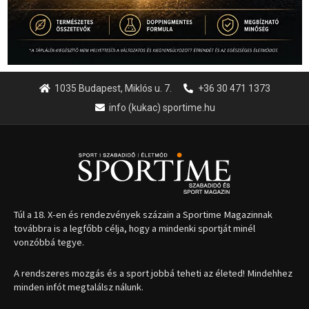
1035 Budapest, Miklós u. 7.
+36 30 471 1373
info (kukac) sportime.hu
Túl a 18. X-en és rendezvények százain a Sportime Magazinnak
továbbra is a legfőbb célja, hogy a mindenki sportját minél
vonzóbbá tegye.
A rendszeres mozgás és a sport jobbá teheti az életed! Mindehhez
minden infót megtalálsz nálunk.