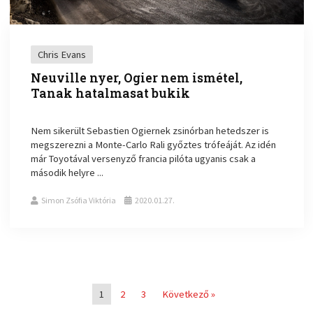
Chris Evans
Neuville nyer, Ogier nem ismétel,
Tanak hatalmasat bukik
Nem sikerült Sebastien Ogiernek zsinórban hetedszer is
megszerezni a Monte-Carlo Rali győztes trófeáját. Az idén
már Toyotával versenyző francia pilóta ugyanis csak a
második helyre ...
Simon Zsófia Viktória
2020.01.27.
1
2
3
Következő »