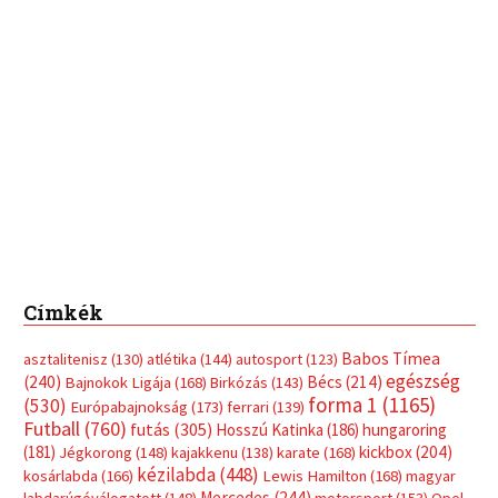
Címkék
Babos Tímea
asztalitenisz
(130)
atlétika
(144)
autosport
(123)
egészség
(240)
Bécs
(214)
Bajnokok Ligája
(168)
Birkózás
(143)
forma 1
(1165)
(530)
Európabajnokság
(173)
ferrari
(139)
Futball
(760)
futás
(305)
Hosszú Katinka
(186)
hungaroring
(181)
kickbox
(204)
Jégkorong
(148)
kajakkenu
(138)
karate
(168)
kézilabda
(448)
kosárlabda
(166)
Lewis Hamilton
(168)
magyar
Mercedes
(244)