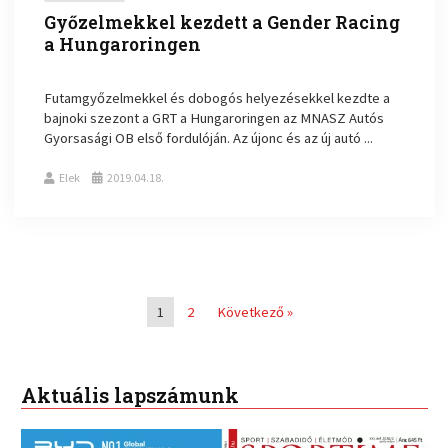
Győzelmekkel kezdett a Gender Racing
a Hungaroringen
Futamgyőzelmekkel és dobogós helyezésekkel kezdte a
bajnoki szezont a GRT a Hungaroringen az MNASZ Autós
Gyorsasági OB első fordulóján. Az újonc és az új autó ...
Elek
2019.04.18.
1
2
Következő »
Aktuális lapszámunk