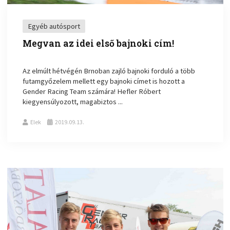
Egyéb autósport
Megvan az idei első bajnoki cím!
Az elmúlt hétvégén Brnoban zajló bajnoki forduló a több
futamgyőzelem mellett egy bajnoki címet is hozott a
Gender Racing Team számára! Hefler Róbert
kiegyensúlyozott, magabiztos ...
Elek
2019.09.13.