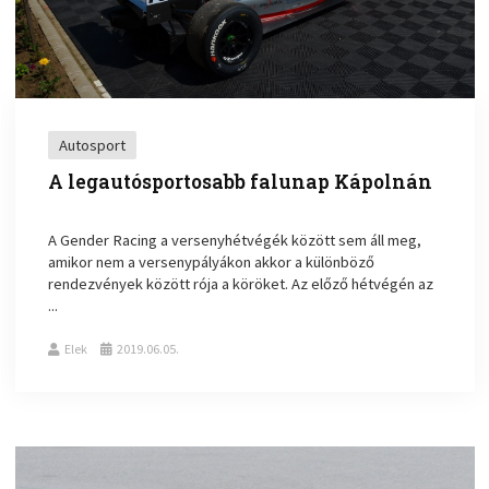
Autosport
A legautósportosabb falunap Kápolnán
A Gender Racing a versenyhétvégék között sem áll meg,
amikor nem a versenypályákon akkor a különböző
rendezvények között rója a köröket. Az előző hétvégén az
...
Elek
2019.06.05.