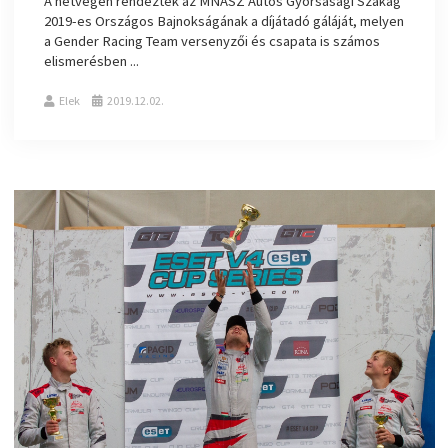
A hétvégén rendezték az MNASZ Autós Gyorsasági Szakág
2019-es Országos Bajnokságának a díjátadó gáláját, melyen
a Gender Racing Team versenyzői és csapata is számos
elismerésben ...
Elek
2019.12.02.