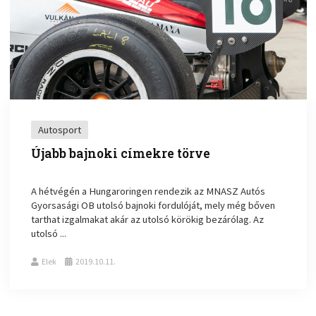
Autosport
Újabb bajnoki címekre törve
A hétvégén a Hungaroringen rendezik az MNASZ Autós
Gyorsasági OB utolsó bajnoki fordulóját, mely még bőven
tarthat izgalmakat akár az utolsó körökig bezárólag. Az
utolsó ...
Elek
2019.10.11.