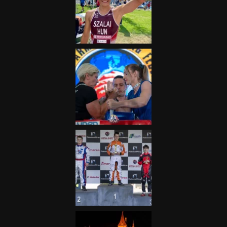
„A Forma-1-es Magyar
Nagydíj az egész nemzetnek
fontos”
2025.06.19.
Galéria