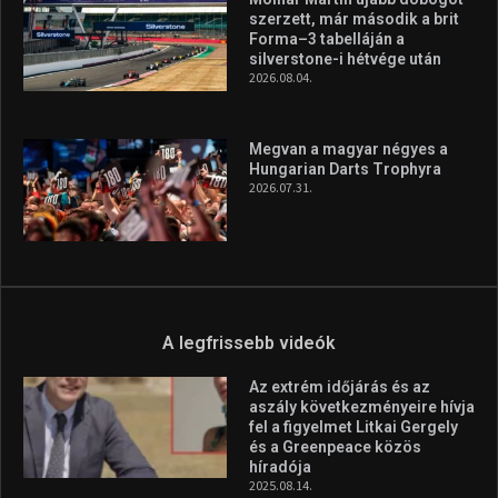
A legfrissebb hírek
Aranyérmet nyert Szilágyi Erik
az Európa-kupán
2026.08.05.
Molnár Martin újabb dobogót
szerzett, már második a brit
Forma–3 tabelláján a
silverstone-i hétvége után
2026.08.04.
Megvan a magyar négyes a
Hungarian Darts Trophyra
2026.07.31.