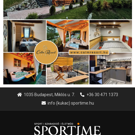
úszás
(361)
Hirdetés