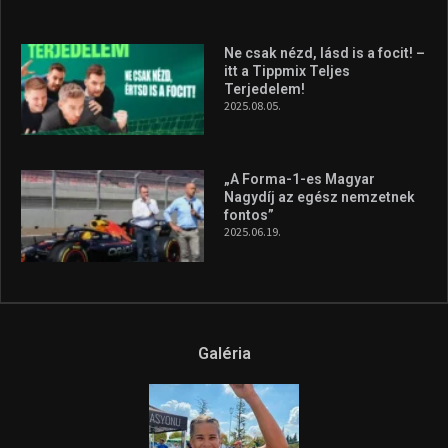
A legfrissebb videók
Az extrém időjárás és az
aszály következményeire hívja
fel a figyelmet Litkai Gergely
és a Greenpeace közös
híradója
2025.08.14.
Ne csak nézd, lásd is a focit! –
itt a Tippmix Teljes
Terjedelem!
2025.08.05.