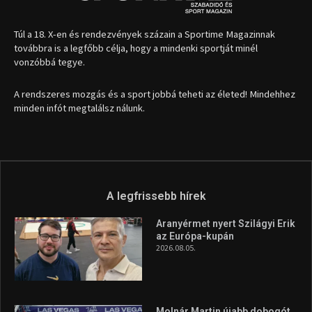
1035 Budapest, Miklós u. 7.
+36 30 471 1373
info (kukac) sportime.hu
Túl a 18. X-en és rendezvények százain a Sportime Magazinnak
továbbra is a legfőbb célja, hogy a mindenki sportját minél
vonzóbbá tegye.
A rendszeres mozgás és a sport jobbá teheti az életed! Mindehhez
minden infót megtalálsz nálunk.