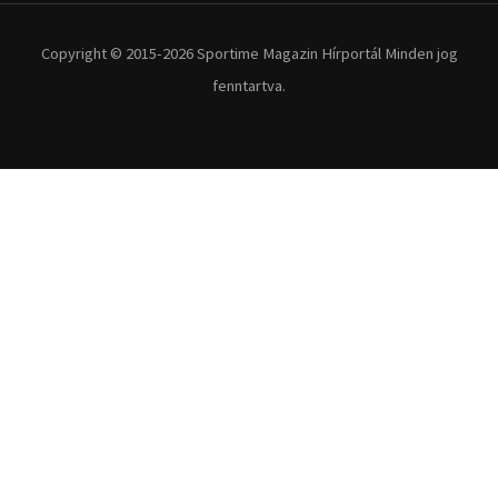
Extrém Sportok
Fitnesz
Egyéb szabadidősport
Túra-Utazás
Lovassport
Közösségi sport
Copyright © 2015-2026 Sportime Magazin Hírportál Minden jog
fenntartva.