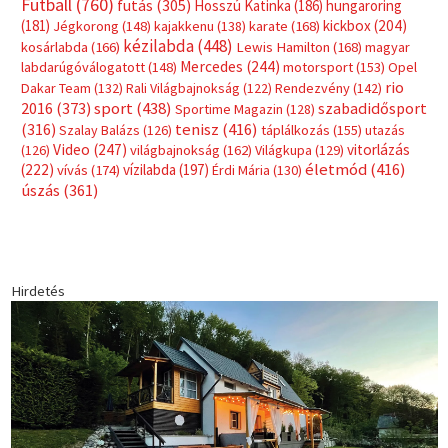
Címkék
Babos Tímea
asztalitenisz
(130)
atlétika
(144)
autosport
(123)
egészség
(240)
Bécs
(214)
Bajnokok Ligája
(168)
Birkózás
(143)
forma 1
(1165)
(530)
Európabajnokság
(173)
ferrari
(139)
Futball
(760)
futás
(305)
Hosszú Katinka
(186)
hungaroring
(181)
kickbox
(204)
Jégkorong
(148)
kajakkenu
(138)
karate
(168)
kézilabda
(448)
kosárlabda
(166)
Lewis Hamilton
(168)
magyar
Mercedes
(244)
labdarúgóválogatott
(148)
motorsport
(153)
Opel
rio
Dakar Team
(132)
Rali Világbajnokság
(122)
Rendezvény
(142)
sport
(438)
2016
(373)
szabadidősport
Sportime Magazin
(128)
(316)
tenisz
(416)
Szalay Balázs
(126)
táplálkozás
(155)
utazás
Video
(247)
vitorlázás
(126)
világbajnokság
(162)
Világkupa
(129)
életmód
(416)
(222)
vívás
(174)
vízilabda
(197)
Érdi Mária
(130)