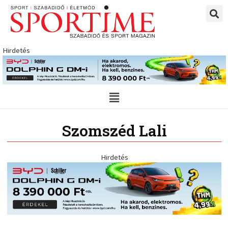
Skip
to
content
Hirdetés
Main
Menu
Szomszéd Lali
Hirdetés