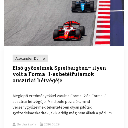
Alexander Dunne
Első győzelmek Spielbergben– ilyen
volt a Forma–1-es betétfutamok
ausztriai hétvégéje
Meglepő eredményekkel zárult a Forma–2 és Forma–3
ausztriai hétvégéje. Mind pole pozíciók, mind
versenygyőzelmek tekintetében olyan pilóták
győzedelmeskedtek, akik eddig még nem álltak a pódium ...
Bertha Zsófia
2026.06.29.