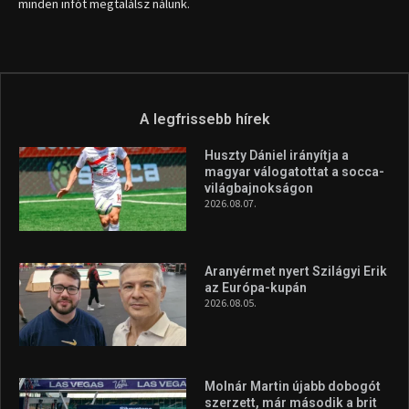
info (kukac) sportime.hu
Túl a 18. X-en és rendezvények százain a Sportime Magazinnak
továbbra is a legfőbb célja, hogy a mindenki sportját minél
vonzóbbá tegye.
A rendszeres mozgás és a sport jobbá teheti az életed! Mindehhez
minden infót megtalálsz nálunk.
A legfrissebb hírek
Huszty Dániel irányítja a