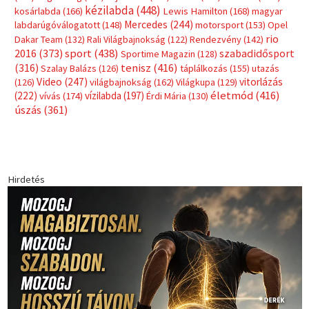
Címkék
Babos Tímea
asztalitenisz
(130)
atlétika
(144)
autosport
(123)
egészség
(240)
Bécs
(214)
Bajnokok Ligája
(168)
Birkózás
(143)
forma 1
(1165)
(530)
Európabajnokság
(173)
ferrari
(139)
Futball
(760)
futás
(305)
Hosszú Katinka
(186)
hungaroring
(181)
kickbox
(204)
Jégkorong
(148)
kajakkenu
(138)
karate
(168)
kézilabda
(448)
kosárlabda
(166)
Lewis Hamilton
(168)
magyar
Mercedes
(244)
labdarúgóválogatott
(148)
motorsport
(153)
Opel
rio
Dakar Team
(132)
Rali Világbajnokság
(122)
Rendezvény
(142)
sport
(438)
2016
(373)
szabadidősport
Sportime Magazin
(128)
(316)
tenisz
(416)
Szalay Balázs
(126)
táplálkozás
(155)
utazás
Video
(247)
vitorlázás
(126)
világbajnokság
(162)
Világkupa
(129)
életmód
(416)
(222)
vívás
(174)
vízilabda
(197)
Érdi Mária
(130)
úszás
(361)