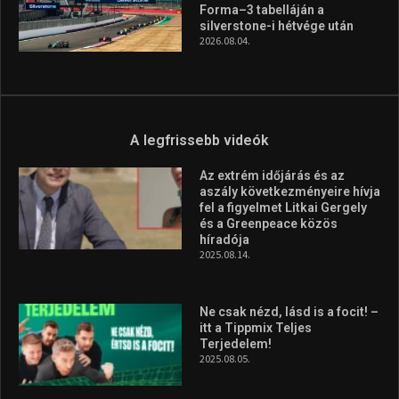
magyar válogatottat a socca-
világbajnokságon
2026.08.07.
Aranyérmet nyert Szilágyi Erik
az Európa-kupán
2026.08.05.
Molnár Martin újabb dobogót
szerzett, már második a brit
Forma–3 tabelláján a
silverstone-i hétvége után
2026.08.04.
A legfrissebb videók