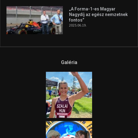
Az extrém időjárás és az
aszály következményeire hívja
fel a figyelmet Litkai Gergely
és a Greenpeace közös
híradója
2025.08.14.
Ne csak nézd, lásd is a focit! –
itt a Tippmix Teljes
Terjedelem!
2025.08.05.
„A Forma-1-es Magyar
Nagydíj az egész nemzetnek
fontos”
2025.06.19.