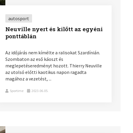
autosport
Neuville nyert és kilőtt az egyéni
ponttáblán
Az időjárás nem kímélte a ralisokat Szardínián.
Szombaton az eső káoszt és
meglepetéseredményt hozott. Thierry Neuville
az utolsó előtti kaotikus napon ragadta
magához a vezetést, ...
Sportime
2023.06.05.