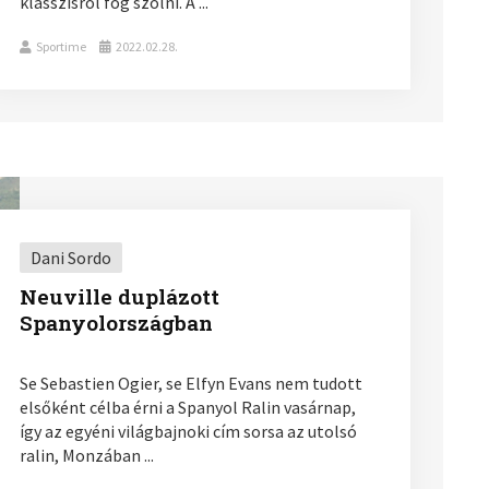
klasszisról fog szólni. A ...
Sportime
2022.02.28.
Dani Sordo
Neuville duplázott
Spanyolországban
Se Sebastien Ogier, se Elfyn Evans nem tudott
elsőként célba érni a Spanyol Ralin vasárnap,
így az egyéni világbajnoki cím sorsa az utolsó
ralin, Monzában ...