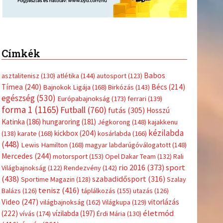
Címkék
Babos
asztalitenisz
(130)
atlétika
(144)
autosport
(123)
Tímea
(240)
Bécs
(214)
Bajnokok Ligája
(168)
Birkózás
(143)
egészség
(530)
Európabajnokság
(173)
ferrari
(139)
forma 1
(1165)
Futball
(760)
futás
(305)
Hosszú
Katinka
(186)
hungaroring
(181)
Jégkorong
(148)
kajakkenu
kézilabda
kickbox
(204)
(138)
karate
(168)
kosárlabda
(166)
(448)
Lewis Hamilton
(168)
magyar labdarúgóválogatott
(148)
Mercedes
(244)
motorsport
(153)
Opel Dakar Team
(132)
Rali
sport
rio 2016
(373)
Világbajnokság
(122)
Rendezvény
(142)
(438)
szabadidősport
(316)
Sportime Magazin
(128)
Szalay
tenisz
(416)
Balázs
(126)
táplálkozás
(155)
utazás
(126)
Video
(247)
vitorlázás
világbajnokság
(162)
Világkupa
(129)
életmód
(222)
vívás
(174)
vízilabda
(197)
Érdi Mária
(130)