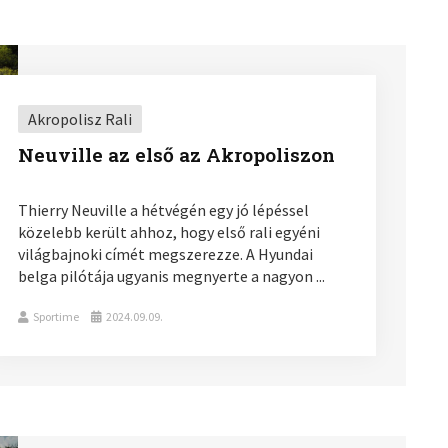
Akropolisz Rali
Neuville az első az Akropoliszon
Thierry Neuville a hétvégén egy jó lépéssel
közelebb került ahhoz, hogy első rali egyéni
világbajnoki címét megszerezze. A Hyundai
belga pilótája ugyanis megnyerte a nagyon ...
Sportime
2024.09.09.