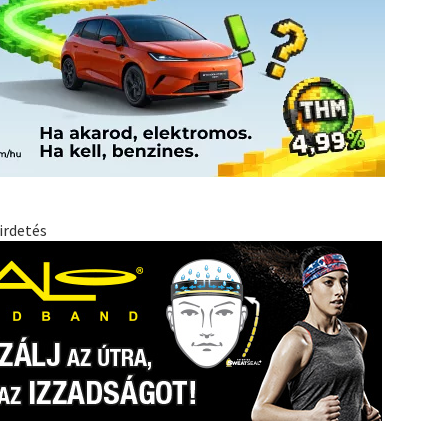
irdetés