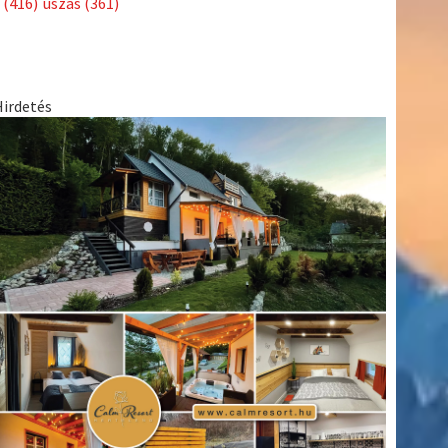
(416)
úszás
(361)
Hirdetés