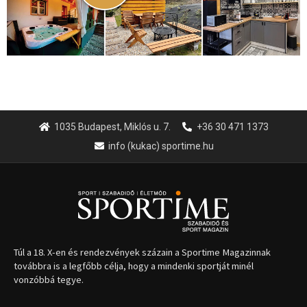
Túl a 18. X-en és rendezvények százain a Sportime Magazinnak
továbbra is a legfőbb célja, hogy a mindenki sportját minél
vonzóbbá tegye.
A rendszeres mozgás és a sport jobbá teheti az életed! Mindehhez
minden infót megtalálsz nálunk.
A legfrissebb hírek
Aranyérmet nyert Szilágyi Erik
az Európa-kupán
2026.08.05.