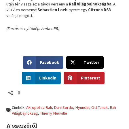
után tér vissza ez a távoli verseny a
Rali Világbajnokságba
. A
2012-es versenyt
Sebastien Loeb
nyerte
egy
Citroen DS3
volánja mögött.
(Forrás és nyitókép: Amber PR)
S
S
Facebook
Twitter
h
h
a
a
S
S
r
r
Linkedin
Pinterest
h
h
e
e
a
a
o
o
r
r
0
n
n
e
e
f
t
o
o
a
w
Címkék:
Akropolisz Rali
,
Dani Sordo
,
Hyundai
,
Ott Tanak
,
Rali
n
n
c
i
Világbajnokság
,
Thierry Neuville
l
p
e
t
i
i
b
t
A szerzőről
n
n
o
e