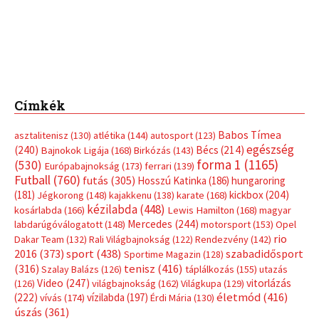
(181)
kickbox
(204)
Jégkorong
(148)
kajakkenu
(138)
karate
(168)
kézilabda
(448)
kosárlabda
(166)
Lewis Hamilton
(168)
magyar
Mercedes
(244)
labdarúgóválogatott
(148)
motorsport
(153)
Opel
rio
Dakar Team
(132)
Rali Világbajnokság
(122)
Rendezvény
(142)
sport
(438)
2016
(373)
szabadidősport
Sportime Magazin
(128)
(316)
tenisz
(416)
Szalay Balázs
(126)
táplálkozás
(155)
utazás
Video
(247)
vitorlázás
(126)
világbajnokság
(162)
Világkupa
(129)
életmód
(416)
(222)
vívás
(174)
vízilabda
(197)
Érdi Mária
(130)
úszás
(361)
Hirdetés