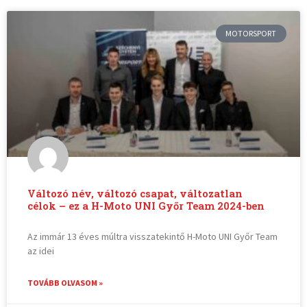
MOTORSPORT
Változó név, változó csapat, változatlan
célok – ez a H-Moto UNI Győr Team 2024-ben
Az immár 13 éves múltra visszatekintő H-Moto UNI Győr Team
az idei
TOVÁBB OLVASOM »