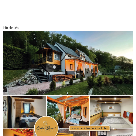
1035 Budapest, Miklós u. 7.
+36 30 471 1373
info (kukac) sportime.hu