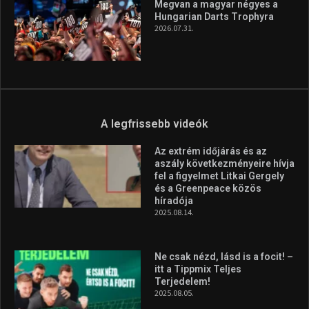
és a Greenpeace közös
híradója
2025.08.14.
Ne csak nézd, lásd is a focit! –
itt a Tippmix Teljes
Terjedelem!
2025.08.05.
„A Forma-1-es Magyar
Nagydíj az egész nemzetnek
fontos”
2025.06.19.
Galéria