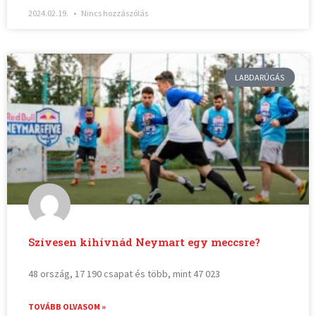
2024.02.19.
Nincs hozzászólás
LABDARÚGÁS
Szívesen kihívnád Neymart egy meccsre?
48 ország, 17 190 csapat és több, mint 47 023
TOVÁBB OLVASOM »