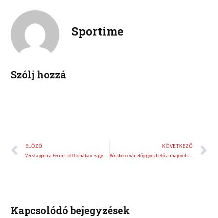
k
t
o
r
e
e
k
d
r
Sportime
i
e
n
s
t
Szólj hozzá
Előző
K
ELŐZŐ
KÖVETKEZŐ
Verstappen a Ferrari otthonában is győzött
Bécsben már előjegyezhető a majomhimlő elleni oltás
Kapcsolódó bejegyzések