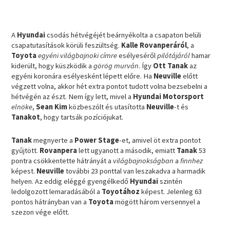
A
Hyundai
csodás hétvégéjét beárnyékolta a csapaton belüli
csapatutasítások körüli feszültség.
Kalle Rovanperáról
, a
Toyota
egyéni világbajnoki címre
esélyeséről
pilótájáról
hamar
kiderült, hogy küszködik a
görög murván
. Így
Ott Tanak
az
egyéni koronára esélyesként lépett előre. Ha
Neuville
előtt
végzett volna, akkor hét extra pontot tudott volna bezsebelni a
hétvégén az észt. Nem így lett, mivel a
Hyundai Motorsport
elnöke
,
Sean Kim
közbeszólt és utasította
Neuville
-t és
Tanakot
, hogy tartsák pozíciójukat.
Tanak
megnyerte a
Power Stage
-et, amivel öt extra pontot
gyűjtött.
Rovanpera
lett ugyanott a második, emiatt
Tanak
53
pontra csökkentette hátrányát a
világbajnokságban
a
finnhez
képest.
Neuville
további 23 ponttal van leszakadva a harmadik
helyen. Az eddig eléggé gyengélkedő
Hyundai
szintén
ledolgozott lemaradásából a
Toyotához
képest. Jelenleg 63
pontos hátrányban van a
Toyota
mögött három versennyel a
szezon vége előtt.