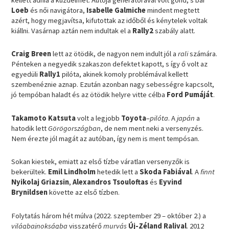
Loeb
és női navigátora,
Isabelle Galmiche
mindent megtett
azért, hogy megjavítsa, kifutottak az időből és kénytelek voltak
kiállni. Vasárnap aztán nem indultak el a
Rally2
szabály alatt.
Craig Breen
lett az ötödik, de nagyon nem indult jól a
rali
számára.
Pénteken a negyedik szakaszon defektet kapott, s így ő volt az
egyedüli
Rally1
pilóta, akinek komoly problémával kellett
szembenéznie aznap. Ezután azonban nagy sebességre kapcsolt,
jó tempóban haladt és az ötödik helyre vitte célba
Ford Pumáját
.
Takamoto Katsuta
volt a legjobb
Toyota
–
pilóta
. A
japán
a
hatodik lett
Görögországban
, de nem ment neki a versenyzés.
Nem érezte jól magát az autóban, így nem is ment tempósan.
Sokan kiestek, emiatt az első tízbe váratlan versenyzők is
bekerültek.
Emil Lindholm
hetedik lett a
Skoda Fabiával
. A
finnt
Nyikolaj Griazsin
,
Alexandros Tsouloftas
és
Eyvind
Brynildsen
követte az első tízben.
Folytatás három hét múlva (2022. szeptember 29 – október 2.) a
világbajnokságba
visszatérő
murvás
Új-Zéland Ralival
. 2012