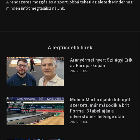
Molnár Martin újabb dobogót
szerzett, már második a brit
Forma–3 tabelláján a
silverstone-i hétvége után
2026.08.04.
Megvan a magyar négyes a
Hungarian Darts Trophyra
2026.07.31.
A legfrissebb videók
Az extrém időjárás és az
aszály következményeire hívja
fel a figyelmet Litkai Gergely