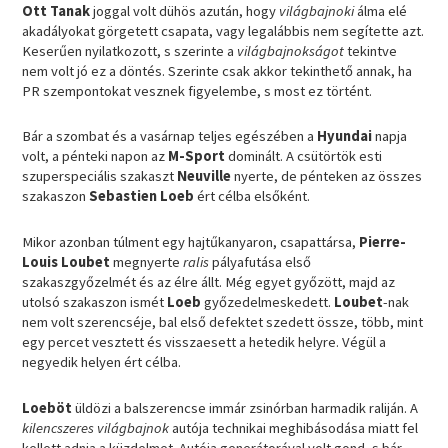
Ott Tanak
joggal volt dühös azután, hogy
világbajnoki
álma elé
akadályokat görgetett csapata, vagy legalábbis nem segítette azt.
Keserűen nyilatkozott, s szerinte a
világbajnokságot
tekintve
nem volt jó ez a döntés. Szerinte csak akkor tekinthető annak, ha
PR szempontokat vesznek figyelembe, s most ez történt.
Bár a szombat és a vasárnap teljes egészében a
Hyundai
napja
volt, a pénteki napon az
M-Sport
dominált. A csütörtök esti
szuperspeciális szakaszt
Neuville
nyerte, de pénteken az összes
szakaszon
Sebastien Loeb
ért célba elsőként.
Mikor azonban túlment egy hajtűkanyaron, csapattársa,
Pierre-
Louis Loubet
megnyerte
ralis
pályafutása első
szakaszgyőzelmét és az élre állt. Még egyet győzött, majd az
utolsó szakaszon ismét
Loeb
győzedelmeskedett.
Loubet
-nak
nem volt szerencséje, bal első defektet szedett össze, több, mint
egy percet vesztett és visszaesett a hetedik helyre. Végül a
negyedik helyen ért célba.
Loeböt
üldözi a balszerencse immár zsinórban harmadik raliján. A
kilencszeres világbajnok
autója technikai meghibásodása miatt fel
kellett adnia a küzdelmet. Autója generátorával volt gond, s bár