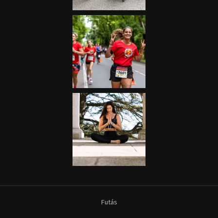
Futás
Kerékpár
Extrém Sportok
Fitnesz
Egyéb szabadidősport
Túra-Utazás
Lovassport