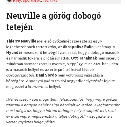
Rally
,
Sporthírek
,
Technikai
Neuville a görög dobogó
tetején
Thierry Neuville
idei első győzelmét szerezte az egyik
legnehezebbnek tartott
ralin
, az
Akropolisz Ralin
, vasárnap. A
Hyundai
meseszerű hétvégét zárt azzal, hogy a dobogó második
és harmadik fokára is pilótái állhattak.
Ott Tanaknak
nem sikerült
zsinórban harmadszorra is nyernie, s éppúgy, mint 2021-ben, idén
is a második hellyel és az érte járó trófeával távozik
Görögországból
.
Dani Sordo
nem volt rossz választás a
hétvégére. A
spanyol pilóta
tavalyi negyedik helyezését fejelte
meg ezzel a
bronzérmes
hellyel.
„Nehéz szezon van mögöttem, felszabadulás, hogy végre győzni
tudtunk a nagyon nehéz belga hétvégét követően. A legfontosabb
most mégis az, hogy a három dobogós hely a csapaté lett, s sok
év után végre megszereztük a teljes dobogót.”
– szögezte le a
versenygyőztes belga pilóta
.