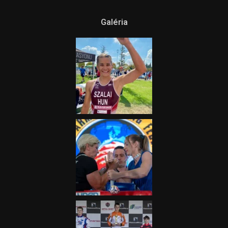
Ne csak nézd, lásd is a focit! –
itt a Tippmix Teljes
Terjedelem!
2025.08.05.
„A Forma-1-es Magyar
Nagydíj az egész nemzetnek
fontos”
2025.06.19.
Galéria