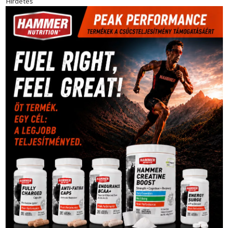
(181)
kickbox
(204)
Jégkorong
(148)
kajakkenu
(138)
karate
(168)
kézilabda
(448)
kosárlabda
(166)
Lewis Hamilton
(168)
magyar
Mercedes
(244)
labdarúgóválogatott
(148)
motorsport
(153)
Opel
rio
Dakar Team
(132)
Rali Világbajnokság
(122)
Rendezvény
(142)
sport
(438)
2016
(373)
szabadidősport
Sportime Magazin
(128)
(316)
tenisz
(416)
Szalay Balázs
(126)
táplálkozás
(155)
utazás
Video
(247)
vitorlázás
(126)
világbajnokság
(162)
Világkupa
(129)
életmód
(416)
(222)
vívás
(174)
vízilabda
(197)
Érdi Mária
(130)
úszás
(361)
Hirdetés