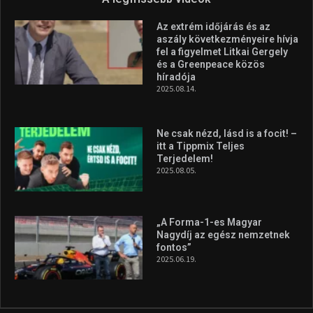
Molnár Martin újabb dobogót
szerzett, már második a brit
Forma–3 tabelláján a
silverstone-i hétvége után
2026.08.04.
A legfrissebb videók
Az extrém időjárás és az
aszály következményeire hívja
fel a figyelmet Litkai Gergely
és a Greenpeace közös
híradója
2025.08.14.