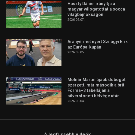
Túl a 18. X-en és rendezvények százain a Sportime Magazinnak
továbbra is a legfőbb célja, hogy a mindenki sportját minél
vonzóbbá tegye.
A rendszeres mozgás és a sport jobbá teheti az életed! Mindehhez
minden infót megtalálsz nálunk.
A legfrissebb hírek
Huszty Dániel irányítja a
magyar válogatottat a socca-
világbajnokságon
2026.08.07.
Aranyérmet nyert Szilágyi Erik
az Európa-kupán
2026.08.05.