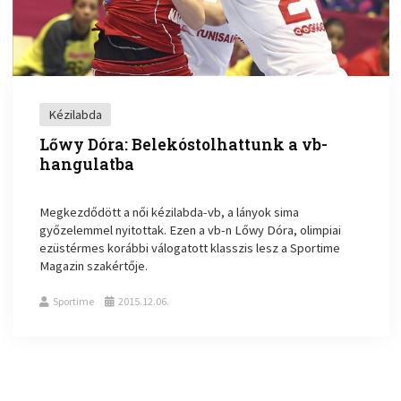
Kézilabda
Lőwy Dóra: Belekóstolhattunk a vb-
hangulatba
Megkezdődött a női kézilabda-vb, a lányok sima
győzelemmel nyitottak. Ezen a vb-n Lőwy Dóra, olimpiai
ezüstérmes korábbi válogatott klasszis lesz a Sportime
Magazin szakértője.
Sportime
2015.12.06.