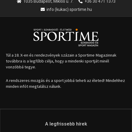
1035 Budapest, Miklós u. 7.
+36 30 471 1373
info (kukac) sportime.hu