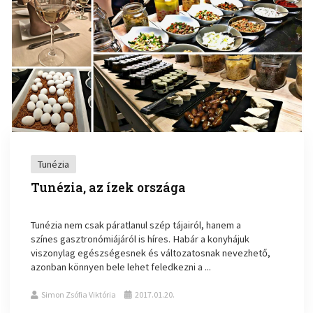
Tunézia
Tunézia, az ízek országa
Tunézia nem csak páratlanul szép tájairól, hanem a
színes gasztronómiájáról is híres. Habár a konyhájuk
viszonylag egészségesnek és változatosnak nevezhető,
azonban könnyen bele lehet feledkezni a ...
Simon Zsófia Viktória
2017.01.20.