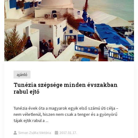
ajánló
Tunézia szépsége minden évszakban
rabul ejtő
Tunézia évek óta a magyarok egyik első számú úti célja –
nem véletlenül, hiszen nem csak a tenger és a gyönyörű
tájak ejtik rabul a ...
Simon Zsófia Viktória
2017.01.17.