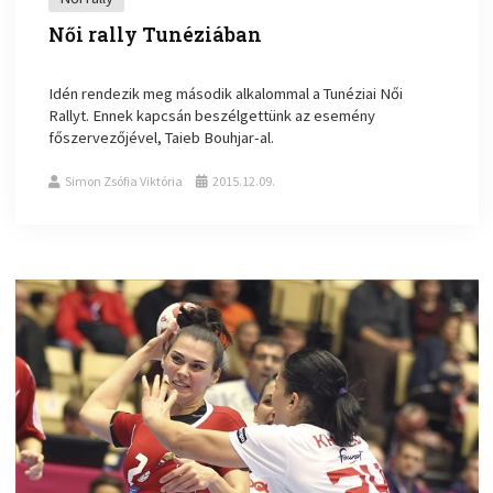
Női rally Tunéziában
Idén rendezik meg második alkalommal a Tunéziai Női
Rallyt. Ennek kapcsán beszélgettünk az esemény
főszervezőjével, Taieb Bouhjar-al.
Simon Zsófia Viktória
2015.12.09.