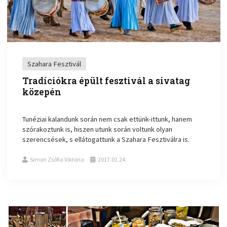
Szahara Fesztivál
Tradíciókra épült fesztivál a sivatag
közepén
Tunéziai kalandunk során nem csak ettünk-ittunk, hanem
szórakoztunk is, hiszen utunk során voltunk olyan
szerencsések, s ellátogattunk a Szahara Fesztiválra is.
Simon Zsófia Viktória
2017.01.24.