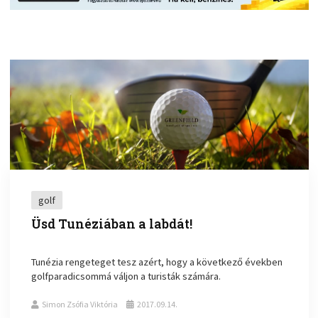
golf
Üsd Tunéziában a labdát!
Tunézia rengeteget tesz azért, hogy a következő években
golfparadicsommá váljon a turisták számára.
Simon Zsófia Viktória
2017.09.14.