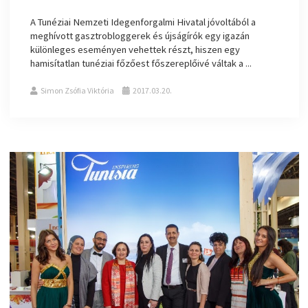
A Tunéziai Nemzeti Idegenforgalmi Hivatal jóvoltából a
meghívott gasztrobloggerek és újságírók egy igazán
különleges eseményen vehettek részt, hiszen egy
hamisítatlan tunéziai főzőest főszereplőivé váltak a ...
Simon Zsófia Viktória
2017.03.20.