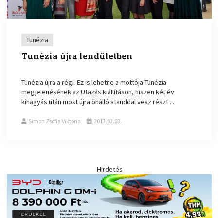
Tunézia
Tunézia újra lendületben
Tunézia újra a régi. Ez is lehetne a mottója Tunézia
megjelenésének az Utazás kiállításon, hiszen két év
kihagyás után most újra önálló standdal vesz részt ...
Simon Zsófia Viktória
2017.03.03.
Hirdetés