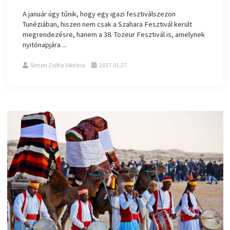
A január úgy tűnik, hogy egy igazi fesztiválszezon
Tunéziában, hiszen nem csak a Szahara Fesztivál került
megrendezésre, hanem a 38. Tozeur Fesztivál is, amelynek
nyitónapjára ...
Simon Zsófia Viktória
2017.01.27.