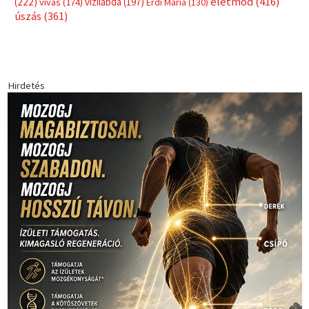
életmód
(416)
(222)
vívás
(174)
vízilabda
(197)
Érdi Mária
(130)
úszás
(361)
Hirdetés