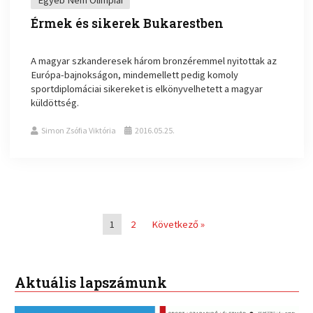
Érmek és sikerek Bukarestben
A magyar szkanderesek három bronzéremmel nyitottak az
Európa-bajnokságon, mindemellett pedig komoly
sportdiplomáciai sikereket is elkönyvelhetett a magyar
küldöttség.
Simon Zsófia Viktória
2016.05.25.
1
2
Következő »
Aktuális lapszámunk