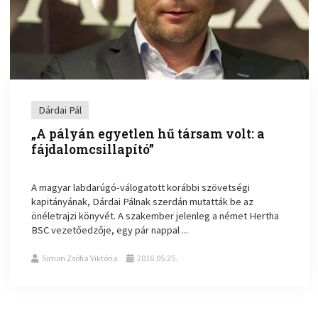
Dárdai Pál
„A pályán egyetlen hű társam volt: a
fájdalomcsillapító”
A magyar labdarúgó-válogatott korábbi szövetségi
kapitányának, Dárdai Pálnak szerdán mutatták be az
önéletrajzi könyvét. A szakember jelenleg a német Hertha
BSC vezetőedzője, egy pár nappal ...
Simon Zsófia Viktória
2016.05.25.