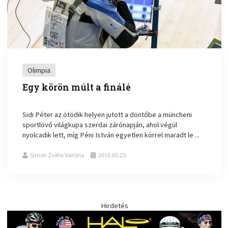
Olimpia
Egy körön múlt a finálé
Sidi Péter az ötödik helyen jutott a döntőbe a müncheni
sportlövő világkupa szerdai zárónapján, ahol végül
nyolcadik lett, míg Péni István egyetlen körrel maradt le ...
Simon Zsófia Viktória
2016.05.25.
Hirdetés