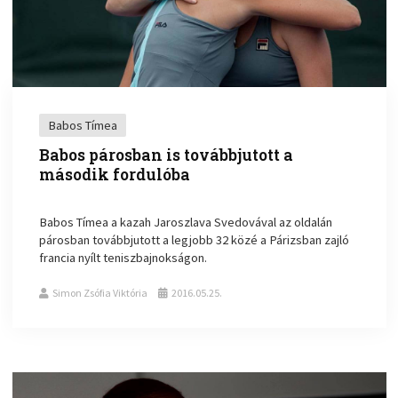
Babos Tímea
Babos párosban is továbbjutott a
második fordulóba
Babos Tímea a kazah Jaroszlava Svedovával az oldalán
párosban továbbjutott a legjobb 32 közé a Párizsban zajló
francia nyílt teniszbajnokságon.
Simon Zsófia Viktória
2016.05.25.