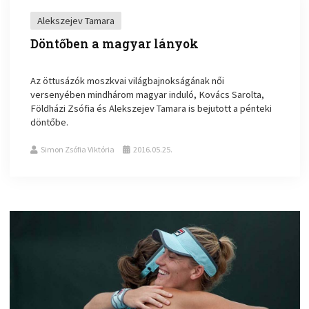
Alekszejev Tamara
Döntőben a magyar lányok
Az öttusázók moszkvai világbajnokságának női
versenyében mindhárom magyar induló, Kovács Sarolta,
Földházi Zsófia és Alekszejev Tamara is bejutott a pénteki
döntőbe.
Simon Zsófia Viktória
2016.05.25.