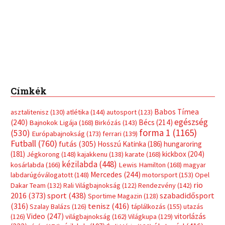
Címkék
Babos Tímea
asztalitenisz
(130)
atlétika
(144)
autosport
(123)
egészség
(240)
Bécs
(214)
Bajnokok Ligája
(168)
Birkózás
(143)
forma 1
(1165)
(530)
Európabajnokság
(173)
ferrari
(139)
Futball
(760)
futás
(305)
Hosszú Katinka
(186)
hungaroring
(181)
kickbox
(204)
Jégkorong
(148)
kajakkenu
(138)
karate
(168)
kézilabda
(448)
kosárlabda
(166)
Lewis Hamilton
(168)
magyar
Mercedes
(244)
labdarúgóválogatott
(148)
motorsport
(153)
Opel
rio
Dakar Team
(132)
Rali Világbajnokság
(122)
Rendezvény
(142)
sport
(438)
2016
(373)
szabadidősport
Sportime Magazin
(128)
(316)
tenisz
(416)
Szalay Balázs
(126)
táplálkozás
(155)
utazás
Video
(247)
vitorlázás
(126)
világbajnokság
(162)
Világkupa
(129)