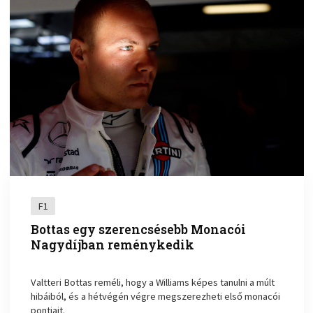
F1
Bottas egy szerencsésebb Monacói
Nagydíjban reménykedik
Valtteri Bottas reméli, hogy a Williams képes tanulni a múlt
hibáiból, és a hétvégén végre megszerezheti első monacói
pontjait.