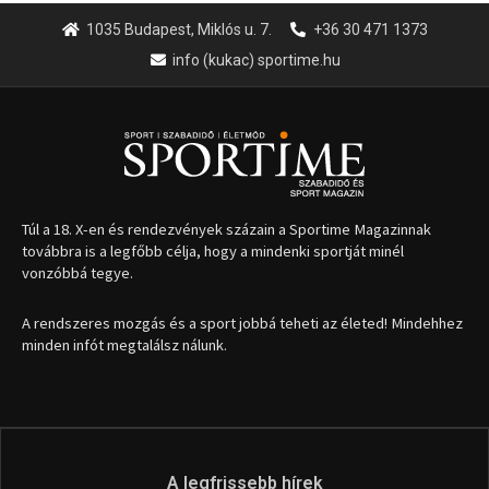
1035 Budapest, Miklós u. 7.
+36 30 471 1373
info (kukac) sportime.hu
Túl a 18. X-en és rendezvények százain a Sportime Magazinnak
továbbra is a legfőbb célja, hogy a mindenki sportját minél
vonzóbbá tegye.
A rendszeres mozgás és a sport jobbá teheti az életed! Mindehhez
minden infót megtalálsz nálunk.
A legfrissebb hírek