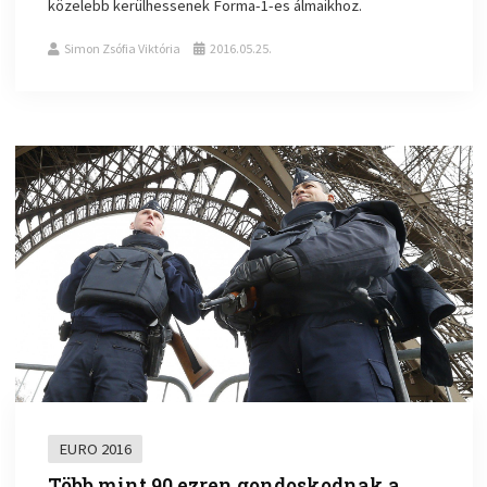
közelebb kerülhessenek Forma-1-es álmaikhoz.
Simon Zsófia Viktória
2016.05.25.
EURO 2016
Több mint 90 ezren gondoskodnak a