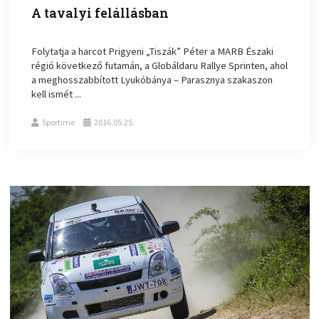
A tavalyi felállásban
Folytatja a harcot Prigyeni „Tiszák” Péter a MARB Északi
régió következő futamán, a Globáldaru Rallye Sprinten, ahol
a meghosszabbított Lyukóbánya – Parasznya szakaszon
kell ismét ...
Sportime
2016.05.25.