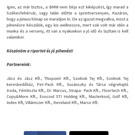
Igen, az már biztos, a BMW nem bírja ezt kiképzést, így marad a
Székesfehérvár, vagy talán előtte a sprintversenyen, Kazáron,
hogy a júniusi hónap se maradjon ki. De az igazat megvallva, most a
pihenésre készülök, egy kis wellnessre, mert sok volt már idén a
munka és a verseny, itt van a nyakunkon a jó idő és lazítani is kell
valamikor.
Köszönöm a riportot és jó pihenést!
Partnereink:
Jász és Jász Kft., Thispoint Kft., Szolnok Tej Kft., Szolnok Tej
kereskedőház, Pet-Pack Kft., Susánszky és Társa végrehajtó
Iroda, Fémtiszta Kft., Dr. Marcus, Strapa- Pack Kft., Floortech Kft.,
Copy&More Kft., Evocool STI Holding Kft., Masterkool, Golf Kft,
Index Kft, Villámszer Kft., Keveland Kft., Marso Kft.
S
S