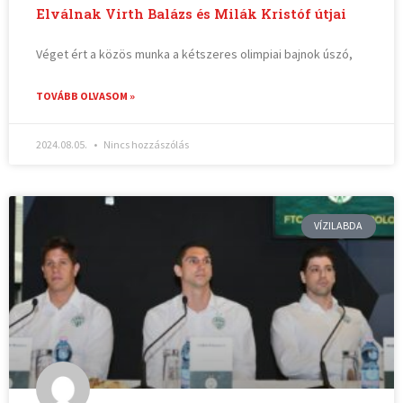
Elválnak Virth Balázs és Milák Kristóf útjai
Véget ért a közös munka a kétszeres olimpiai bajnok úszó,
TOVÁBB OLVASOM »
2024.08.05.
Nincs hozzászólás
VÍZILABDA