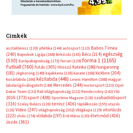
Címkék
Babos Tímea
asztalitenisz
(130)
atlétika
(144)
autosport
(123)
egészség
(240)
Bécs
(214)
Bajnokok Ligája
(168)
Birkózás
(143)
forma 1
(1165)
(530)
Európabajnokság
(173)
ferrari
(139)
Futball
(760)
futás
(305)
Hosszú Katinka
(186)
hungaroring
(181)
kickbox
(204)
Jégkorong
(148)
kajakkenu
(138)
karate
(168)
kézilabda
(448)
kosárlabda
(166)
Lewis Hamilton
(168)
magyar
Mercedes
(244)
labdarúgóválogatott
(148)
motorsport
(153)
Opel
rio
Dakar Team
(132)
Rali Világbajnokság
(122)
Rendezvény
(142)
sport
(438)
2016
(373)
szabadidősport
Sportime Magazin
(128)
(316)
tenisz
(416)
Szalay Balázs
(126)
táplálkozás
(155)
utazás
Video
(247)
vitorlázás
(126)
világbajnokság
(162)
Világkupa
(129)
életmód
(416)
(222)
vívás
(174)
vízilabda
(197)
Érdi Mária
(130)
úszás
(361)