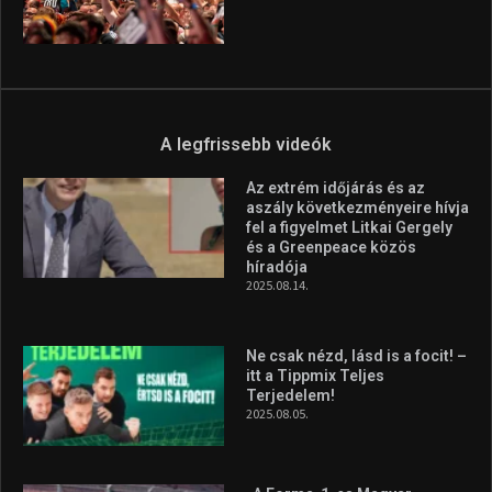
A legfrissebb videók
Az extrém időjárás és az
aszály következményeire hívja
fel a figyelmet Litkai Gergely
és a Greenpeace közös
híradója
2025.08.14.
Ne csak nézd, lásd is a focit! –
itt a Tippmix Teljes
Terjedelem!
2025.08.05.