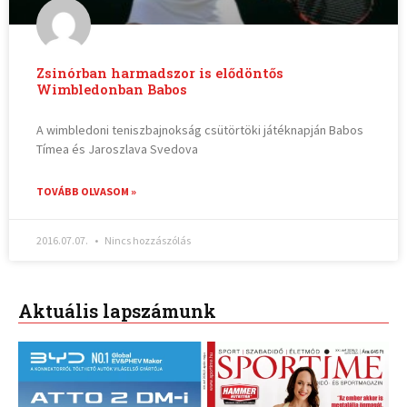
Zsinórban harmadszor is elődöntős
Wimbledonban Babos
A wimbledoni teniszbajnokság csütörtöki játéknapján Babos
Tímea és Jaroszlava Svedova
TOVÁBB OLVASOM »
2016.07.07.
Nincs hozzászólás
Aktuális lapszámunk