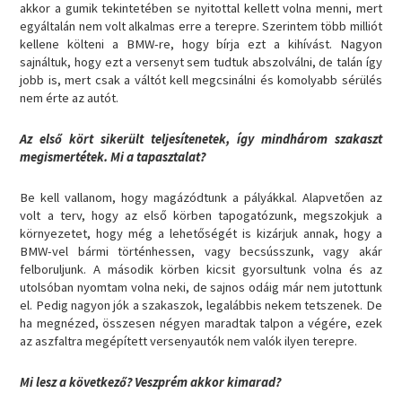
akkor a gumik tekintetében se nyitottal kellett volna menni, mert
egyáltalán nem volt alkalmas erre a terepre. Szerintem több milliót
kellene költeni a BMW-re, hogy bírja ezt a kihívást. Nagyon
sajnáltuk, hogy ezt a versenyt sem tudtuk abszolválni, de talán így
jobb is, mert csak a váltót kell megcsinálni és komolyabb sérülés
nem érte az autót.
Az első kört sikerült teljesítenetek, így mindhárom szakaszt
megismertétek. Mi a tapasztalat?
Be kell vallanom, hogy magázódtunk a pályákkal. Alapvetően az
volt a terv, hogy az első körben tapogatózunk, megszokjuk a
környezetet, hogy még a lehetőségét is kizárjuk annak, hogy a
BMW-vel bármi történhessen, vagy becsússzunk, vagy akár
felboruljunk. A második körben kicsit gyorsultunk volna és az
utolsóban nyomtam volna neki, de sajnos odáig már nem jutottunk
el. Pedig nagyon jók a szakaszok, legalábbis nekem tetszenek. De
ha megnézed, összesen négyen maradtak talpon a végére, ezek
az aszfaltra megépített versenyautók nem valók ilyen terepre.
Mi lesz a következő? Veszprém akkor kimarad?