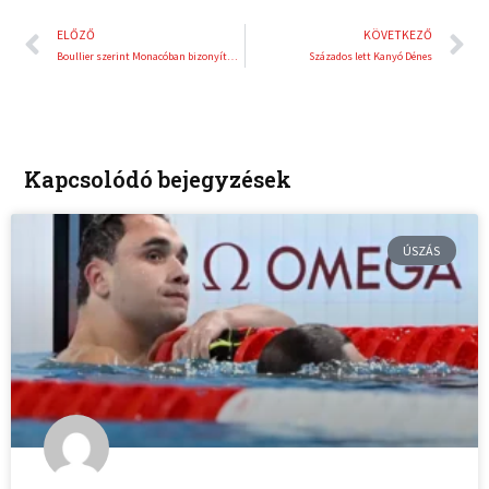
Előző
K
ELŐZŐ
KÖVETKEZŐ
Boullier szerint Monacóban bizonyíthatnak
Százados lett Kanyó Dénes
Kapcsolódó bejegyzések
ÚSZÁS