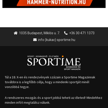
1035 Budapest, Miklós u. 7.
+36 30 471 1373
info (kukac) sportime.hu
Túl a 18. X-en és rendezvények százain a Sportime Magazinnak
továbbra is a legfőbb célja, hogy a mindenki sportját minél
vonzóbbá tegye.
A rendszeres mozgás és a sport jobbá teheti az életed! Mindehhez
minden infót megtalálsz nálunk.