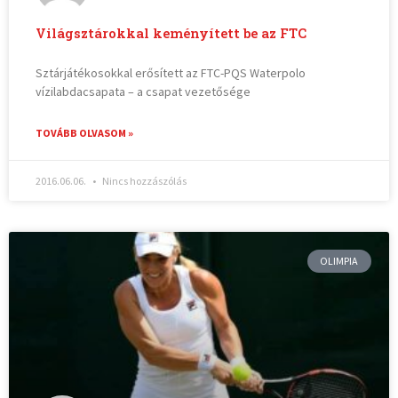
Világsztárokkal keményített be az FTC
Sztárjátékosokkal erősített az FTC-PQS Waterpolo
vízilabdacsapata – a csapat vezetősége
TOVÁBB OLVASOM »
2016.06.06.
Nincs hozzászólás
OLIMPIA