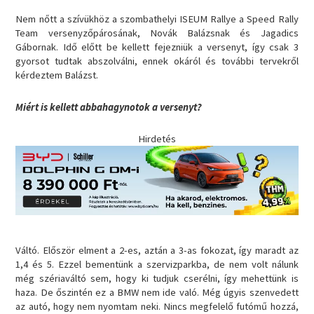
Nem nőtt a szívükhöz a szombathelyi ISEUM Rallye a Speed Rally
Team versenyzőpárosának, Novák Balázsnak és Jagadics
Gábornak. Idő előtt be kellett fejezniük a versenyt, így csak 3
gyorsot tudtak abszolválni, ennek okáról és további tervekről
kérdeztem Balázst.
Miért is kellett abbahagynotok a versenyt?
Hirdetés
Váltó. Először elment a 2-es, aztán a 3-as fokozat, így maradt az
1,4 és 5. Ezzel bementünk a szervizparkba, de nem volt nálunk
még szériaváltó sem, hogy ki tudjuk cserélni, így mehettünk is
haza. De őszintén ez a BMW nem ide való. Még úgyis szenvedett
az autó, hogy nem nyomtam neki. Nincs megfelelő futómű hozzá,